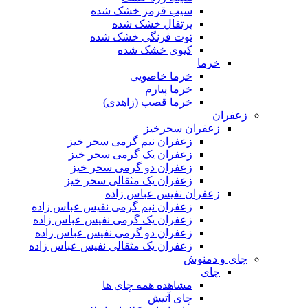
سیب قرمز خشک شده
پرتقال خشک شده
توت فرنگی خشک شده
کیوی خشک شده
خرما
خرما خاصویی
خرما پیارم
خرما قصب (زاهدی)
زعفران
زعفران سحرخیز
زعفران نیم گرمی سحر خیز
زعفران یک گرمی سحر خیز
زعفران دو گرمی سحر خیز
زعفران یک مثقالی سحر خیز
زعفران نفیس عباس زاده
زعفران نیم گرمی نفیس عباس زاده
زعفران یک گرمی نفیس عباس زاده
زعفران دو گرمی نفیس عباس زاده
زعفران یک مثقالی نفیس عباس زاده
چای و دمنوش
چای
مشاهده همه چای ها
چای آتیش