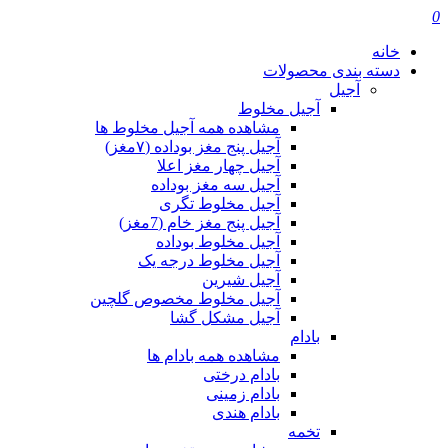
0
خانه
دسته بندی محصولات
آجیل
آجیل مخلوط
مشاهده همه آجیل مخلوط ها
آجیل پنج مغز بوداده (۷مغز)
آجیل چهار مغز اعلا
آجیل سه مغز بوداده
آجیل مخلوط تگری
آجیل پنج مغز خام (7مغز)
آجیل مخلوط بوداده
آجیل مخلوط درجه یک
آجیل شیرین
آجیل مخلوط مخصوص گلچین
آجیل مشکل گشا
بادام
مشاهده همه بادام ها
بادام درختی
بادام زمینی
بادام هندی
تخمه