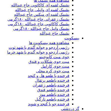
مشاهده همه پشمک ها
پشمک لقمه ای کاکائویی حاج عبدالله
پشمک لقمه ای وانیلی حاج عبدالله
پشمک لقمه ای میکس حاج عبدالله
پشمک زعفرانی حاج عبدالله ۱۸۰گرمی
پشمک کاکائویی حاج عبدالله ۱۸۰گرمی
پشمک وانیل حاج عبدالله ۱۸۰گرمی
پشمک حاج عبدالله
بیسکویت
مشاهده همه بیسکویت ها
رژیمی آردجو و جوانه گندم با شهد توت
رژیمی آردجو و جوانه گندم با شهد خرما
جوی میت کاپوچینو
میت جوی شکلات و فندق
میت جوی کارامل
میت جوی کره محلی
فرخنده با طعم هل و کنجد
فرخنده باطعم پرتقال
فرخنده باطعم زعفران
فرخنده باطعم فندق
فرخنده باطعم موز
فرخنده باطعم نارگیل
فرخنده جو با کنجد و شوید
گز دردشتی