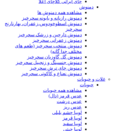
چای ایرانی کلاچای اعلا
دمنوش
مشاهده همه دمنوش ها
دمنوش رازیانه و بابونه سحرخیز
دمنوش اسطوخودوس،زعفران، بهارنارنج
سحرخیز
دمنوش دارچین و زرشک سحرخیز
دمنوش زعفرانی سحرخیز
دمنوش منتخب سحرخیز (طعم های
مختلف جدا گانه)
دمنوش گل گاوزبان سحرخیز
دمنوش جنسینگ و زنجبیل سحرخیز
دمنوش چای ترش سحرخیز
دمنوش نعناع و کاکوتی سحرخیز
غلات و حبوبات
حبوبات
مشاهده همه حبوبات
عدس قرمز (دال)
عدس درشت
عدس ریز
لوبیا چشم بلبلی
لوبیا قرمز
لوبیا سفید
لوبیا چیتی