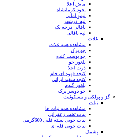
ماش اعلا
نخود کرمانشاه
لیمو امانی
لپه آذرشهر
باقالی درجه یک
لپه باقالی
غلات
مشاهده همه غلات
جو پرک
جو پوست کنده
بلغور جو
ذرت اعلا
کنجد قهوه ای خام
کنجد سفید ایرانی
بلغور گندم
جو دوسر پرک
گز و پولکی و بیسکوئیت
نبات
مشاهده همه نبات ها
نبات تخت زعفرانی
نبات چوبی بسته قلبی 600گرمی
نبات چوبی فله ای
پشمک