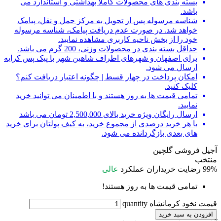
بسته بندی های محصولات کاملا بهداشتی و استاندارد می
باشد.
شناسه مرسوله پس از تحویل به مرکز حمل و نقل، پیامک
خواهد شد. در صورت عدم دریافت پیامک، شناسه مرسوله
خود را از بخش ناحیه کاربری مشاهده نمایید.
حداقل بسته بندی در محصولات وزنی، 200 گرم می باشد.
برای اصفهان و شهرهای اطراف شاهین شهر با پیک پس کرایه
ارسال می شود.
امکان پرداخت در چهار قسط | چگونه اعتبار دریافت کنم؟
کلیک کنید.
تمامی قیمت ها به روز هستند و با اطمینان می توانید خرید
نمایید.
ارسال رایگان ویژه خرید بالای 2,500,000 تومان می باشد
با هر خرید درصدی از مجموع خرید، به کیف پولتان برای خرید
های بعدی بازگردانده می شود.
آجیل فروشی گلچین
منتخب
99%
رضایت خریداران
عملکرد
عالی
تمامی قیمت ها به روز هستند!
قیمت نخود کرمانشاه quantity
افزودن به سبد خرید