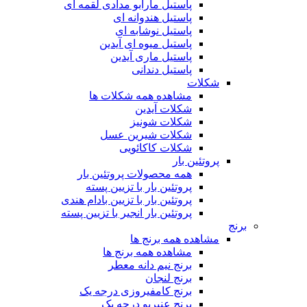
پاستیل مارابو مدادی لقمه ای
پاستیل هندوانه ای
پاستیل نوشابه ای
پاستیل میوه ای آیدین
پاستیل ماری آیدین
پاستیل دندانی
شکلات
مشاهده همه شکلات ها
شکلات آیدین
شکلات شونیز
شکلات شیرین عسل
شکلات کاکائویی
پروتئین بار
همه محصولات پروتئین بار
پروتئین بار با تزیین پسته
پروتئین بار با تزیین بادام هندی
پروتئین بار انجیر با تزیین پسته
برنج
مشاهده همه برنج ها
مشاهده همه برنج ها
برنج نیم دانه معطر
برنج لنجان
برنج کامفیروزی درجه یک
برنج عنبربو درجه یک