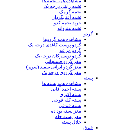
مشاهده همه تخمه ها
تخمه ژاپنی درجه یک
تخمه گرمک
تخمه آفتابگردان
خرید تخمه کدو
تخمه هندوانه
گردو
مشاهده همه گردوها
گردو پوست کاغذی درجه یک
گردو مراغه
گردو تویسرکان درجه یک
مغز گردو فسنجانی
مغز گردو ایرانی سفید (سوپر)
مغز گردوی درجه یک
پسته
مشاهده همه پسته ها
پسته احمد آقایی
پسته اکبری
پسته کله قوچی
پسته فندقی
مغز پسته بوداده
مغز پسته خام
خلال پسته
فندق