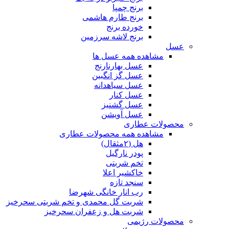
برنج چمپا
برنج طارم هاشمی
خورده برنج
برنج لاشه سرزمین
عسل
مشاهده همه عسل ها
عسل بهارنارنج
عسل گز انگبین
عسل سیاهدانه
عسل کنار
عسل گشنیز
عسل آویشن
محصولات عطاری
مشاهده همه محصولات عطاری
هل (۲مثقال)
پودر نارگیل
تخم شربتی
خاکشیر اعلا
سنجد تازه
رب انار خانگی شهرضا
شربت گل محمدی و تخم شربتی سحرخیز
شربت هل و زعفران سحرخیز
محصولات رژیمی