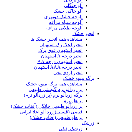
آلو جنگلی
آلو خاکی خشک
آلوچه خشک دوبهری
آلوچه سیاه مراغه
آلوچه طلایی مراغه
انجیر خشک
مشاهده همه انجیر خشک ها
انجیر اعلا پرک استهبان
انجیر استهبان فوق پرک
انجیر درجه A استهبان
انجیر استهبان درجه AA
انجیر درجه AAA استهبان
انجیر آردی نخی
برگه میوه خشک
مشاهده همه برگه میوه خشک
پر زردآلو نرم گوشتی طبیعی
برگه زردآلو نرم (پر زردآلو نرم)
پر هلو نرم
پر زردآلو طبیعی خانگی (آفتاب خشک)
قیصی (قیسی) زرد آلو اعلا ایرانی
پر هلو طبیعی (آفتاب خشک)
زرشک
زرشک پفکی