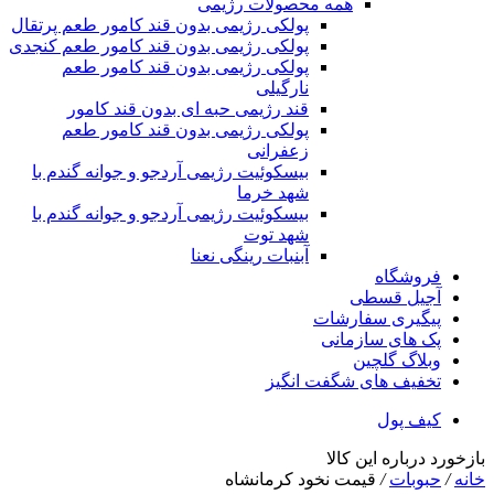
همه محصولات رژیمی
پولکی رژیمی بدون قند کامور طعم پرتقال
پولکی رژیمی بدون قند کامور طعم کنجدی
پولکی رژیمی بدون قند کامور طعم
نارگیلی
قند رژیمی حبه ای بدون قند کامور
پولکی رژیمی بدون قند کامور طعم
زعفرانی
بيسکوئيت رژیمی آردجو و جوانه گندم با
شهد خرما
بيسکوئيت رژیمی آردجو و جوانه گندم با
شهد توت
آبنبات رینگی نعنا
فروشگاه
آجیل قسطی
پیگیری سفارشات
پک های سازمانی
وبلاگ گلچین
تخفیف های شگفت انگیز
کیف پول
بازخورد درباره این کالا
خانه
/
حبوبات
/
قیمت نخود کرمانشاه