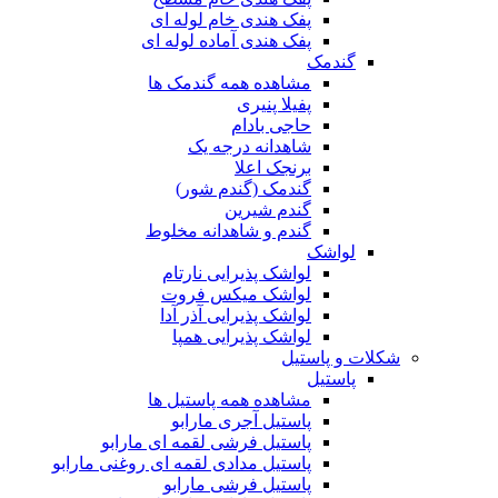
پفک هندی خام لوله ای
پفک هندی آماده لوله ای
گندمک
مشاهده همه گندمک ها
پفیلا پنیری
حاجی بادام
شاهدانه درجه یک
برنجک اعلا
گندمک (گندم شور)
گندم شیرین
گندم و شاهدانه مخلوط
لواشک
لواشک پذیرایی نارتام
لواشک میکس فروت
لواشک پذیرایی آذر آدا
لواشک پذیرایی همپا
شکلات و پاستیل
پاستیل
مشاهده همه پاستیل ها
پاستیل آجری مارابو
پاستیل فرشی لقمه ای مارابو
پاستیل مدادی لقمه ای روغنی مارابو
پاستیل فرشی مارابو