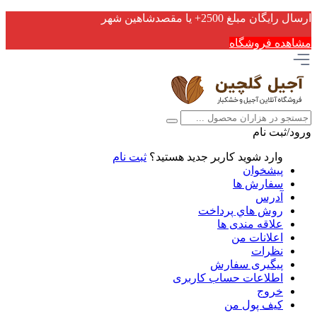
ارسال رایگان مبلغ 2500+ یا مقصدشاهین شهر
مشاهده فروشگاه
ورود/ثبت نام
وارد شوید
کاربر جدید هستید؟
ثبت نام
پیشخوان
سفارش ها
آدرس
روش هاي پرداخت
علاقه مندی ها
اعلانات من
نظرات
پیگیری سفارش
اطلاعات حساب كاربری
خروج
کیف پول من