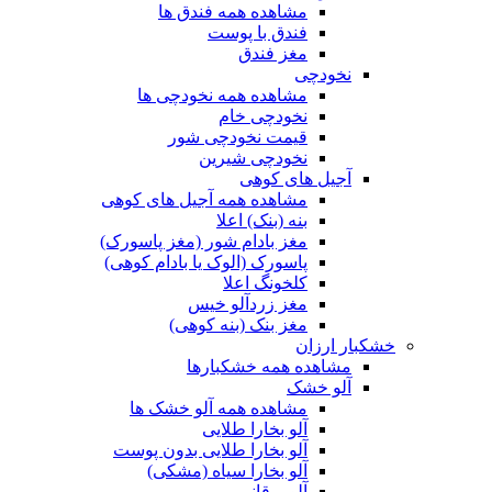
مشاهده همه فندق ها
فندق با پوست
مغز فندق
نخودچی
مشاهده همه نخودچی ها
نخودچی خام
قیمت نخودچی شور
نخودچی شیرین
آجیل های کوهی
مشاهده همه آجیل های کوهی
بنه (بنک) اعلا
مغز بادام شور (مغز پاسورک)
پاسورک (الوک یا بادام کوهی)
کلخونگ اعلا
مغز زردآلو خیس
مغز بنک (بنه کوهی)
خشکبار ارزان
مشاهده همه خشکبارها
آلو خشک
مشاهده همه آلو خشک ها
آلو بخارا طلایی
آلو بخارا طلایی بدون پوست
آلو بخارا سیاه (مشکی)
آلو برقانی