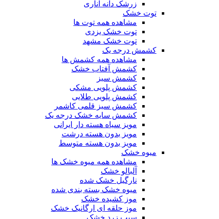
زرشک دانه اناری
توت خشک
مشاهده همه توت ها
توت خشک یزدی
توت خشک مشهد
کشمش درجه یک
مشاهده همه کشمش ها
کشمش آفتاب خشک
کشمش سبز
کشمش پلویی مشکی
کشمش پلویی طلایی
کشمش سبز قلمی کاشمر
کشمش سایه خشک درجه یک
مویز سیاه هسته دار ایرانی
مویز بدون هسته درشت
مویز بدون هسته متوسط
میوه خشک
مشاهده همه میوه خشک ها
آلبالو خشک
نارگیل خشک شده
میوه خشک بسته بندی شده
موز کشیده خشک
موز حلقه ای ارگانیک خشک
سیب زرد خشک