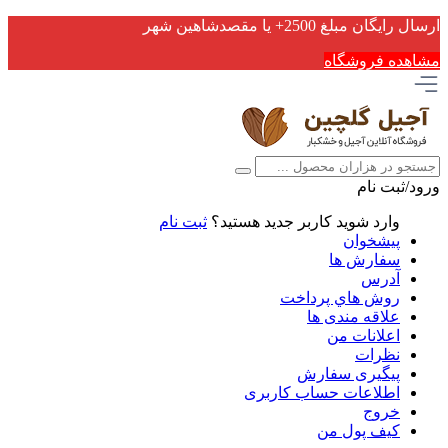
ارسال رایگان مبلغ 2500+ یا مقصدشاهین شهر
مشاهده فروشگاه
ورود/ثبت نام
وارد شوید
کاربر جدید هستید؟
ثبت نام
پیشخوان
سفارش ها
آدرس
روش هاي پرداخت
علاقه مندی ها
اعلانات من
نظرات
پیگیری سفارش
اطلاعات حساب كاربری
خروج
کیف پول من