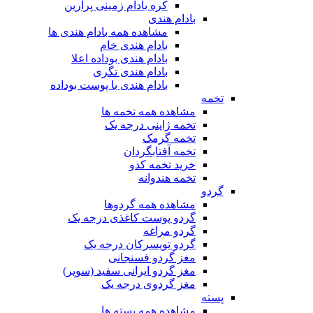
کره بادام زمینی پرارین
بادام هندی
مشاهده همه بادام هندی ها
بادام هندی خام
بادام هندی بوداده اعلا
بادام هندی تگری
بادام هندی با پوست بوداده
تخمه
مشاهده همه تخمه ها
تخمه ژاپنی درجه یک
تخمه گرمک
تخمه آفتابگردان
خرید تخمه کدو
تخمه هندوانه
گردو
مشاهده همه گردوها
گردو پوست کاغذی درجه یک
گردو مراغه
گردو تویسرکان درجه یک
مغز گردو فسنجانی
مغز گردو ایرانی سفید (سوپر)
مغز گردوی درجه یک
پسته
مشاهده همه پسته ها