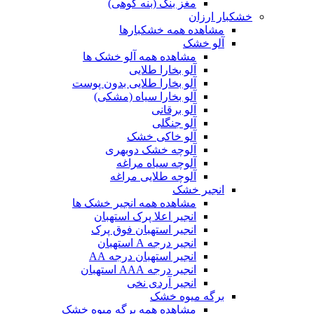
مغز بنک (بنه کوهی)
خشکبار ارزان
مشاهده همه خشکبارها
آلو خشک
مشاهده همه آلو خشک ها
آلو بخارا طلایی
آلو بخارا طلایی بدون پوست
آلو بخارا سیاه (مشکی)
آلو برقانی
آلو جنگلی
آلو خاکی خشک
آلوچه خشک دوبهری
آلوچه سیاه مراغه
آلوچه طلایی مراغه
انجیر خشک
مشاهده همه انجیر خشک ها
انجیر اعلا پرک استهبان
انجیر استهبان فوق پرک
انجیر درجه A استهبان
انجیر استهبان درجه AA
انجیر درجه AAA استهبان
انجیر آردی نخی
برگه میوه خشک
مشاهده همه برگه میوه خشک