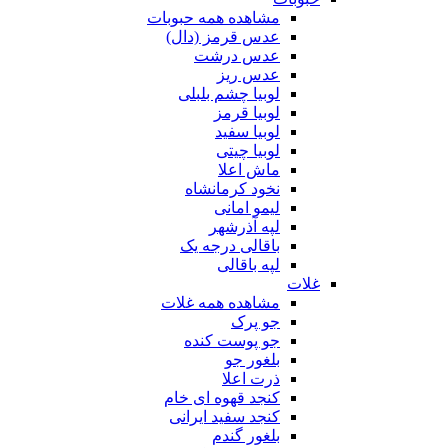
مشاهده همه حبوبات
عدس قرمز (دال)
عدس درشت
عدس ریز
لوبیا چشم بلبلی
لوبیا قرمز
لوبیا سفید
لوبیا چیتی
ماش اعلا
نخود کرمانشاه
لیمو امانی
لپه آذرشهر
باقالی درجه یک
لپه باقالی
غلات
مشاهده همه غلات
جو پرک
جو پوست کنده
بلغور جو
ذرت اعلا
کنجد قهوه ای خام
کنجد سفید ایرانی
بلغور گندم