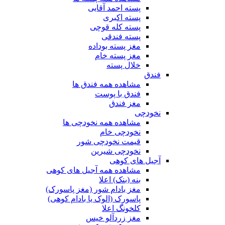
پسته احمد آقایی
پسته اکبری
پسته کله قوچی
پسته فندقی
مغز پسته بوداده
مغز پسته خام
خلال پسته
فندق
مشاهده همه فندق ها
فندق با پوست
مغز فندق
نخودچی
مشاهده همه نخودچی ها
نخودچی خام
قیمت نخودچی شور
نخودچی شیرین
آجیل های کوهی
مشاهده همه آجیل های کوهی
بنه (بنک) اعلا
مغز بادام شور (مغز پاسورک)
پاسورک (الوک یا بادام کوهی)
کلخونگ اعلا
مغز زردآلو خیس