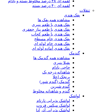
لقمه ای ۳۸ درصد مخلوط پسته و بادام
لقمه ای ۴۰ درصد پسته
تنقلات
پفک هندی
مشاهده همه پفک ها
پفک هندی با طعم پنیری
پفک هندی با طعم پیاز جعفری
پفک هندی با طعم کچاپ
پفک هندی خام مسطح
پفک هندی خام لوله ای
پفک هندی آماده لوله ای
گندمک
مشاهده همه گندمک ها
پفیلا پنیری
حاجی بادام
شاهدانه درجه یک
برنجک اعلا
گندمک (گندم شور)
گندم شیرین
گندم و شاهدانه مخلوط
لواشک
لواشک پذیرایی نارتام
لواشک میکس فروت
لواشک پذیرایی آذر آدا