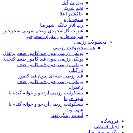
پودر نارگیل
تخم شربتی
خاکشیر اعلا
سنجد تازه
رب انار خانگی شهرضا
شربت گل محمدی و تخم شربتی سحرخیز
شربت هل و زعفران سحرخیز
محصولات رژیمی
همه محصولات رژیمی
پولکی رژیمی بدون قند کامور طعم پرتقال
پولکی رژیمی بدون قند کامور طعم کنجدی
پولکی رژیمی بدون قند کامور طعم
نارگیلی
قند رژیمی حبه ای بدون قند کامور
پولکی رژیمی بدون قند کامور طعم
زعفرانی
بيسکوئيت رژیمی آردجو و جوانه گندم با
شهد خرما
بيسکوئيت رژیمی آردجو و جوانه گندم با
شهد توت
آبنبات رینگی نعنا
فروشگاه
آجیل قسطی
پیگیری سفارشات