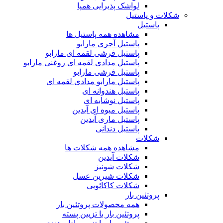
لواشک پذیرایی همپا
شکلات و پاستیل
پاستیل
مشاهده همه پاستیل ها
پاستیل آجری مارابو
پاستیل فرشی لقمه ای مارابو
پاستیل مدادی لقمه ای روغنی مارابو
پاستیل فرشی مارابو
پاستیل مارابو مدادی لقمه ای
پاستیل هندوانه ای
پاستیل نوشابه ای
پاستیل میوه ای آیدین
پاستیل ماری آیدین
پاستیل دندانی
شکلات
مشاهده همه شکلات ها
شکلات آیدین
شکلات شونیز
شکلات شیرین عسل
شکلات کاکائویی
پروتئین بار
همه محصولات پروتئین بار
پروتئین بار با تزیین پسته