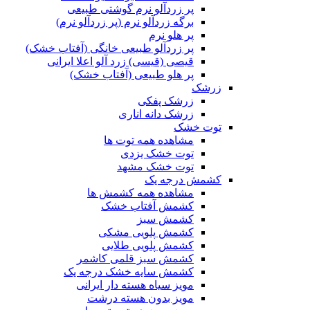
پر زردآلو نرم گوشتی طبیعی
برگه زردآلو نرم (پر زردآلو نرم)
پر هلو نرم
پر زردآلو طبیعی خانگی (آفتاب خشک)
قیصی (قیسی) زرد آلو اعلا ایرانی
پر هلو طبیعی (آفتاب خشک)
زرشک
زرشک پفکی
زرشک دانه اناری
توت خشک
مشاهده همه توت ها
توت خشک یزدی
توت خشک مشهد
کشمش درجه یک
مشاهده همه کشمش ها
کشمش آفتاب خشک
کشمش سبز
کشمش پلویی مشکی
کشمش پلویی طلایی
کشمش سبز قلمی کاشمر
کشمش سایه خشک درجه یک
مویز سیاه هسته دار ایرانی
مویز بدون هسته درشت