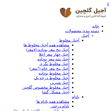
0
خانه
دسته بندی محصولات
آجیل
آجیل مخلوط
مشاهده همه آجیل مخلوط ها
آجیل پنج مغز بوداده (۷مغز)
آجیل چهار مغز اعلا
آجیل سه مغز بوداده
آجیل مخلوط تگری
آجیل پنج مغز خام (7مغز)
آجیل مخلوط بوداده
آجیل مخلوط درجه یک
آجیل شیرین
آجیل مخلوط مخصوص گلچین
آجیل مشکل گشا
بادام
مشاهده همه بادام ها
بادام درختی
بادام پوست کاغذی ایرانی خام