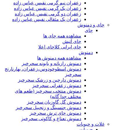
زعفران نیم گرمی نفیس عباس زاده
زعفران یک گرمی نفیس عباس زاده
زعفران دو گرمی نفیس عباس زاده
زعفران یک مثقالی نفیس عباس زاده
چای و دمنوش
چای
مشاهده همه چای ها
چای آتیش
چای ایرانی کلاچای اعلا
دمنوش
مشاهده همه دمنوش ها
دمنوش رازیانه و بابونه سحرخیز
دمنوش اسطوخودوس،زعفران، بهارنارنج
سحرخیز
دمنوش دارچین و زرشک سحرخیز
دمنوش زعفرانی سحرخیز
دمنوش منتخب سحرخیز (طعم های
مختلف جدا گانه)
دمنوش گل گاوزبان سحرخیز
دمنوش جنسینگ و زنجبیل سحرخیز
دمنوش چای ترش سحرخیز
دمنوش نعناع و کاکوتی سحرخیز
غلات و حبوبات
حبوبات