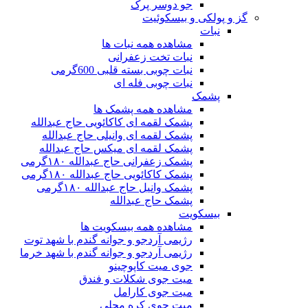
جو دوسر پرک
گز و پولکی و بیسکوئیت
نبات
مشاهده همه نبات ها
نبات تخت زعفرانی
نبات چوبی بسته قلبی 600گرمی
نبات چوبی فله ای
پشمک
مشاهده همه پشمک ها
پشمک لقمه ای کاکائویی حاج عبدالله
پشمک لقمه ای وانیلی حاج عبدالله
پشمک لقمه ای میکس حاج عبدالله
پشمک زعفرانی حاج عبدالله ۱۸۰گرمی
پشمک کاکائویی حاج عبدالله ۱۸۰گرمی
پشمک وانیل حاج عبدالله ۱۸۰گرمی
پشمک حاج عبدالله
بیسکویت
مشاهده همه بیسکویت ها
رژیمی آردجو و جوانه گندم با شهد توت
رژیمی آردجو و جوانه گندم با شهد خرما
جوی میت کاپوچینو
میت جوی شکلات و فندق
میت جوی کارامل
میت جوی کره محلی