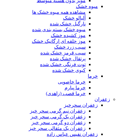
مویز بدون هسته متوسط
میوه خشک
مشاهده همه میوه خشک ها
آلبالو خشک
نارگیل خشک شده
میوه خشک بسته بندی شده
موز کشیده خشک
موز حلقه ای ارگانیک خشک
سیب زرد خشک
سیب قرمز خشک شده
پرتقال خشک شده
توت فرنگی خشک شده
کیوی خشک شده
خرما
خرما خاصویی
خرما پیارم
خرما قصب (زاهدی)
زعفران
زعفران سحرخیز
زعفران نیم گرمی سحر خیز
زعفران یک گرمی سحر خیز
زعفران دو گرمی سحر خیز
زعفران یک مثقالی سحر خیز
زعفران نفیس عباس زاده