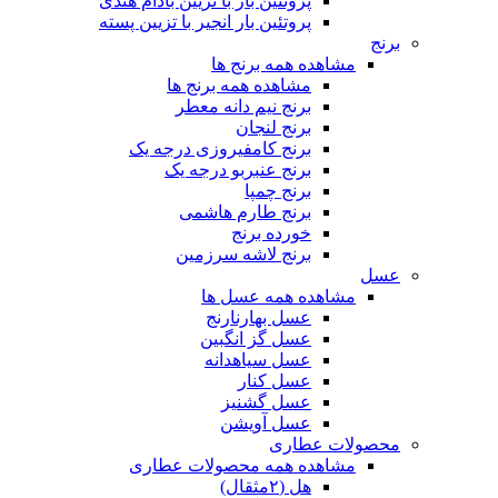
پروتئین بار با تزیین بادام هندی
پروتئین بار انجیر با تزیین پسته
برنج
مشاهده همه برنج ها
مشاهده همه برنج ها
برنج نیم دانه معطر
برنج لنجان
برنج کامفیروزی درجه یک
برنج عنبربو درجه یک
برنج چمپا
برنج طارم هاشمی
خورده برنج
برنج لاشه سرزمین
عسل
مشاهده همه عسل ها
عسل بهارنارنج
عسل گز انگبین
عسل سیاهدانه
عسل کنار
عسل گشنیز
عسل آویشن
محصولات عطاری
مشاهده همه محصولات عطاری
هل (۲مثقال)