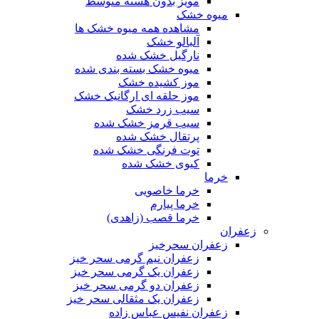
مویز بدون هسته متوسط
میوه خشک
مشاهده همه میوه خشک ها
آلبالو خشک
نارگیل خشک شده
میوه خشک بسته بندی شده
موز کشیده خشک
موز حلقه ای ارگانیک خشک
سیب زرد خشک
سیب قرمز خشک شده
پرتقال خشک شده
توت فرنگی خشک شده
کیوی خشک شده
خرما
خرما خاصویی
خرما پیارم
خرما قصب (زاهدی)
زعفران
زعفران سحرخیز
زعفران نیم گرمی سحر خیز
زعفران یک گرمی سحر خیز
زعفران دو گرمی سحر خیز
زعفران یک مثقالی سحر خیز
زعفران نفیس عباس زاده