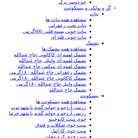
جو دوسر پرک
گز و پولکی و بیسکوئیت
نبات
مشاهده همه نبات ها
نبات تخت زعفرانی
نبات چوبی بسته قلبی 600گرمی
نبات چوبی فله ای
پشمک
مشاهده همه پشمک ها
پشمک لقمه ای کاکائویی حاج عبدالله
پشمک لقمه ای وانیلی حاج عبدالله
پشمک لقمه ای میکس حاج عبدالله
پشمک زعفرانی حاج عبدالله ۱۸۰گرمی
پشمک کاکائویی حاج عبدالله ۱۸۰گرمی
پشمک وانیل حاج عبدالله ۱۸۰گرمی
پشمک حاج عبدالله
بیسکویت
مشاهده همه بیسکویت ها
رژیمی آردجو و جوانه گندم با شهد توت
رژیمی آردجو و جوانه گندم با شهد خرما
جوی میت کاپوچینو
میت جوی شکلات و فندق
میت جوی کارامل
میت جوی کره محلی