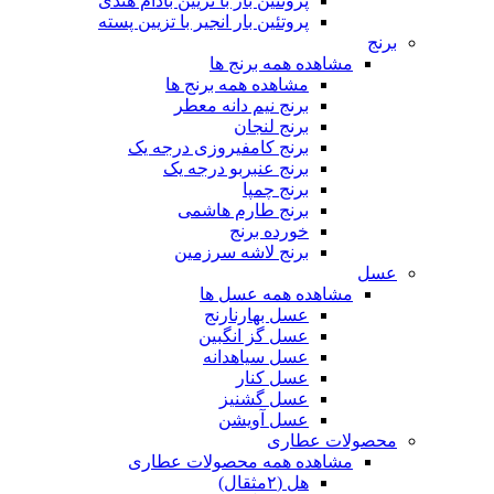
پروتئین بار با تزیین بادام هندی
پروتئین بار انجیر با تزیین پسته
برنج
مشاهده همه برنج ها
مشاهده همه برنج ها
برنج نیم دانه معطر
برنج لنجان
برنج کامفیروزی درجه یک
برنج عنبربو درجه یک
برنج چمپا
برنج طارم هاشمی
خورده برنج
برنج لاشه سرزمین
عسل
مشاهده همه عسل ها
عسل بهارنارنج
عسل گز انگبین
عسل سیاهدانه
عسل کنار
عسل گشنیز
عسل آویشن
محصولات عطاری
مشاهده همه محصولات عطاری
هل (۲مثقال)