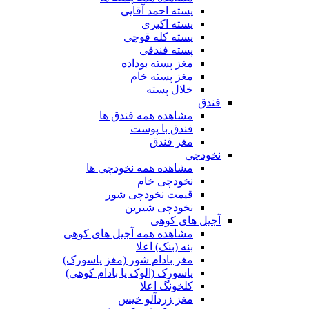
پسته احمد آقایی
پسته اکبری
پسته کله قوچی
پسته فندقی
مغز پسته بوداده
مغز پسته خام
خلال پسته
فندق
مشاهده همه فندق ها
فندق با پوست
مغز فندق
نخودچی
مشاهده همه نخودچی ها
نخودچی خام
قیمت نخودچی شور
نخودچی شیرین
آجیل های کوهی
مشاهده همه آجیل های کوهی
بنه (بنک) اعلا
مغز بادام شور (مغز پاسورک)
پاسورک (الوک یا بادام کوهی)
کلخونگ اعلا
مغز زردآلو خیس