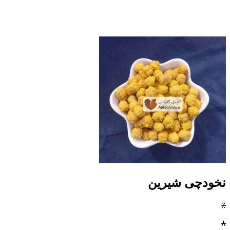
نخودچی شیرین
٪
۸