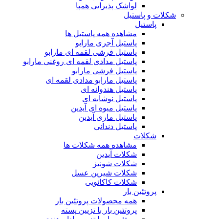
لواشک پذیرایی همپا
شکلات و پاستیل
پاستیل
مشاهده همه پاستیل ها
پاستیل آجری مارابو
پاستیل فرشی لقمه ای مارابو
پاستیل مدادی لقمه ای روغنی مارابو
پاستیل فرشی مارابو
پاستیل مارابو مدادی لقمه ای
پاستیل هندوانه ای
پاستیل نوشابه ای
پاستیل میوه ای آیدین
پاستیل ماری آیدین
پاستیل دندانی
شکلات
مشاهده همه شکلات ها
شکلات آیدین
شکلات شونیز
شکلات شیرین عسل
شکلات کاکائویی
پروتئین بار
همه محصولات پروتئین بار
پروتئین بار با تزیین پسته