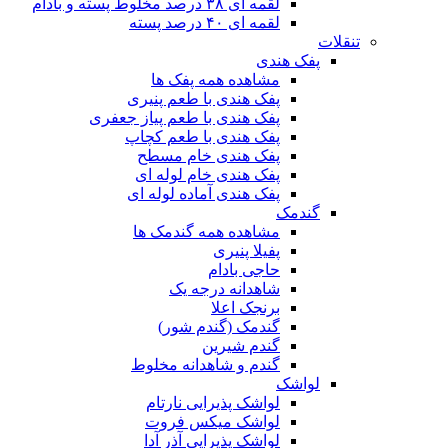
لقمه ای ۳۸ درصد مخلوط پسته و بادام
لقمه ای ۴۰ درصد پسته
تنقلات
پفک هندی
مشاهده همه پفک ها
پفک هندی با طعم پنیری
پفک هندی با طعم پیاز جعفری
پفک هندی با طعم کچاپ
پفک هندی خام مسطح
پفک هندی خام لوله ای
پفک هندی آماده لوله ای
گندمک
مشاهده همه گندمک ها
پفیلا پنیری
حاجی بادام
شاهدانه درجه یک
برنجک اعلا
گندمک (گندم شور)
گندم شیرین
گندم و شاهدانه مخلوط
لواشک
لواشک پذیرایی نارتام
لواشک میکس فروت
لواشک پذیرایی آذر آدا