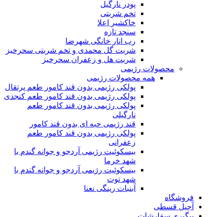
پودر نارگیل
تخم شربتی
خاکشیر اعلا
سنجد تازه
رب انار خانگی شهرضا
شربت گل محمدی و تخم شربتی سحرخیز
شربت هل و زعفران سحرخیز
محصولات رژیمی
همه محصولات رژیمی
پولکی رژیمی بدون قند کامور طعم پرتقال
پولکی رژیمی بدون قند کامور طعم کنجدی
پولکی رژیمی بدون قند کامور طعم
نارگیلی
قند رژیمی حبه ای بدون قند کامور
پولکی رژیمی بدون قند کامور طعم
زعفرانی
بيسکوئيت رژیمی آردجو و جوانه گندم با
شهد خرما
بيسکوئيت رژیمی آردجو و جوانه گندم با
شهد توت
آبنبات رینگی نعنا
فروشگاه
آجیل قسطی
پیگیری سفارشات