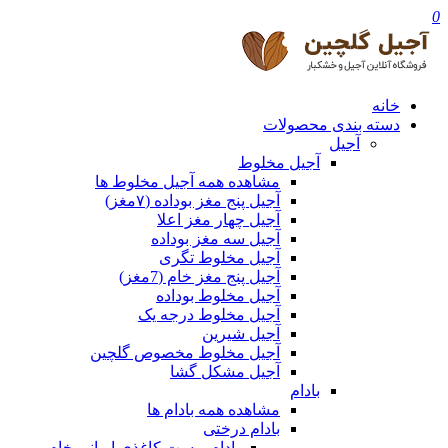
0
خانه
دسته بندی محصولات
آجیل
آجیل مخلوط
مشاهده همه آجیل مخلوط ها
آجیل پنج مغز بوداده (۷مغز)
آجیل چهار مغز اعلا
آجیل سه مغز بوداده
آجیل مخلوط تگری
آجیل پنج مغز خام (7مغز)
آجیل مخلوط بوداده
آجیل مخلوط درجه یک
آجیل شیرین
آجیل مخلوط مخصوص گلچین
آجیل مشکل گشا
بادام
مشاهده همه بادام ها
بادام درختی
بادام پوست کاغذی ایرانی خام