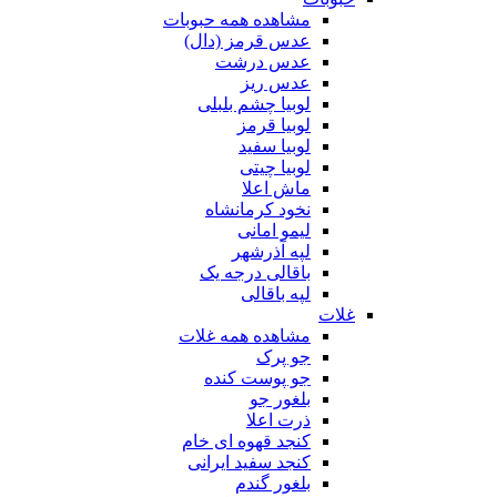
مشاهده همه حبوبات
عدس قرمز (دال)
عدس درشت
عدس ریز
لوبیا چشم بلبلی
لوبیا قرمز
لوبیا سفید
لوبیا چیتی
ماش اعلا
نخود کرمانشاه
لیمو امانی
لپه آذرشهر
باقالی درجه یک
لپه باقالی
غلات
مشاهده همه غلات
جو پرک
جو پوست کنده
بلغور جو
ذرت اعلا
کنجد قهوه ای خام
کنجد سفید ایرانی
بلغور گندم