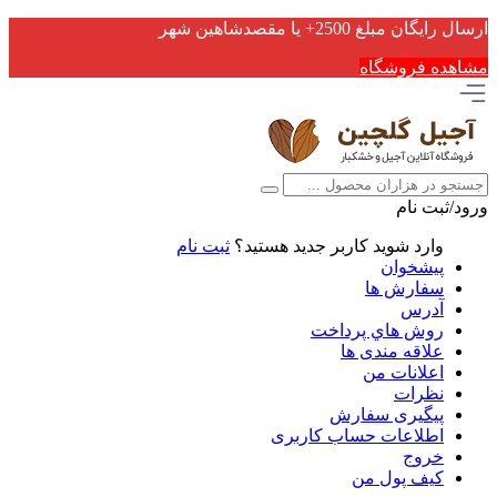
ارسال رایگان مبلغ 2500+ یا مقصدشاهین شهر
مشاهده فروشگاه
ورود/ثبت نام
وارد شوید
کاربر جدید هستید؟
ثبت نام
پیشخوان
سفارش ها
آدرس
روش هاي پرداخت
علاقه مندی ها
اعلانات من
نظرات
پیگیری سفارش
اطلاعات حساب كاربری
خروج
کیف پول من