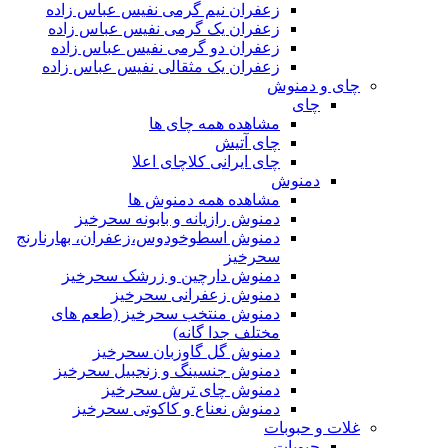
زعفران نیم گرمی نفیس عباس زاده
زعفران یک گرمی نفیس عباس زاده
زعفران دو گرمی نفیس عباس زاده
زعفران یک مثقالی نفیس عباس زاده
چای و دمنوش
چای
مشاهده همه چای ها
چای آتیش
چای ایرانی کلاچای اعلا
دمنوش
مشاهده همه دمنوش ها
دمنوش رازیانه و بابونه سحرخیز
دمنوش اسطوخودوس،زعفران، بهارنارنج
سحرخیز
دمنوش دارچین و زرشک سحرخیز
دمنوش زعفرانی سحرخیز
دمنوش منتخب سحرخیز (طعم های
مختلف جدا گانه)
دمنوش گل گاوزبان سحرخیز
دمنوش جنسینگ و زنجبیل سحرخیز
دمنوش چای ترش سحرخیز
دمنوش نعناع و کاکوتی سحرخیز
غلات و حبوبات
حبوبات