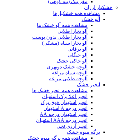
مغز بنک (بنه کوهی)
خشکبار ارزان
مشاهده همه خشکبارها
آلو خشک
مشاهده همه آلو خشک ها
آلو بخارا طلایی
آلو بخارا طلایی بدون پوست
آلو بخارا سیاه (مشکی)
آلو برقانی
آلو جنگلی
آلو خاکی خشک
آلوچه خشک دوبهری
آلوچه سیاه مراغه
آلوچه طلایی مراغه
انجیر خشک
مشاهده همه انجیر خشک ها
انجیر اعلا پرک استهبان
انجیر استهبان فوق پرک
انجیر درجه A استهبان
انجیر استهبان درجه AA
انجیر درجه AAA استهبان
انجیر آردی نخی
برگه میوه خشک
مشاهده همه برگه میوه خشک