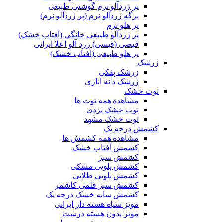
پر زردآلو نرم گوشتی طبیعی
برگه زردآلو نرم (پر زردآلو نرم)
پر هلو نرم
پر زردآلو طبیعی خانگی (آفتاب خشک)
قیصی (قیسی) زرد آلو اعلا ایرانی
پر هلو طبیعی (آفتاب خشک)
زرشک
زرشک پفکی
زرشک دانه اناری
توت خشک
مشاهده همه توت ها
توت خشک یزدی
توت خشک مشهد
کشمش درجه یک
مشاهده همه کشمش ها
کشمش آفتاب خشک
کشمش سبز
کشمش پلویی مشکی
کشمش پلویی طلایی
کشمش سبز قلمی کاشمر
کشمش سایه خشک درجه یک
مویز سیاه هسته دار ایرانی
مویز بدون هسته درشت