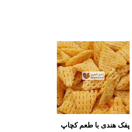
پفک هندی با طعم کچاپ