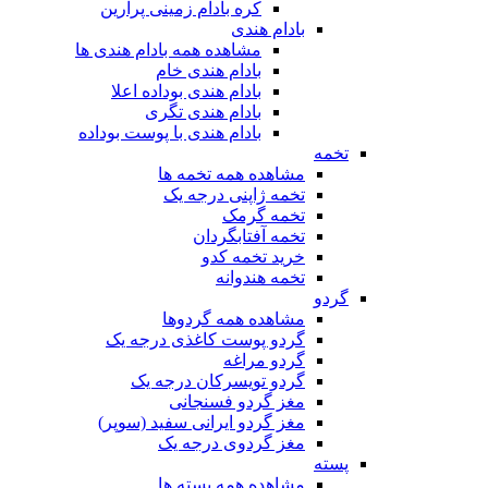
کره بادام زمینی پرارین
بادام هندی
مشاهده همه بادام هندی ها
بادام هندی خام
بادام هندی بوداده اعلا
بادام هندی تگری
بادام هندی با پوست بوداده
تخمه
مشاهده همه تخمه ها
تخمه ژاپنی درجه یک
تخمه گرمک
تخمه آفتابگردان
خرید تخمه کدو
تخمه هندوانه
گردو
مشاهده همه گردوها
گردو پوست کاغذی درجه یک
گردو مراغه
گردو تویسرکان درجه یک
مغز گردو فسنجانی
مغز گردو ایرانی سفید (سوپر)
مغز گردوی درجه یک
پسته
مشاهده همه پسته ها