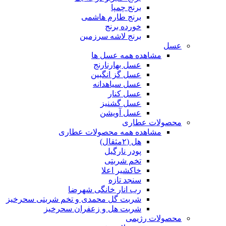
برنج چمپا
برنج طارم هاشمی
خورده برنج
برنج لاشه سرزمین
عسل
مشاهده همه عسل ها
عسل بهارنارنج
عسل گز انگبین
عسل سیاهدانه
عسل کنار
عسل گشنیز
عسل آویشن
محصولات عطاری
مشاهده همه محصولات عطاری
هل (۲مثقال)
پودر نارگیل
تخم شربتی
خاکشیر اعلا
سنجد تازه
رب انار خانگی شهرضا
شربت گل محمدی و تخم شربتی سحرخیز
شربت هل و زعفران سحرخیز
محصولات رژیمی