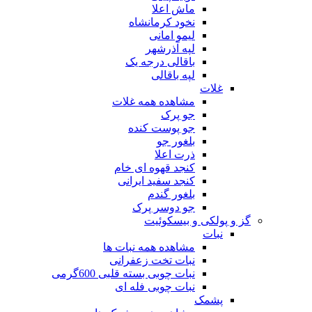
ماش اعلا
نخود کرمانشاه
لیمو امانی
لپه آذرشهر
باقالی درجه یک
لپه باقالی
غلات
مشاهده همه غلات
جو پرک
جو پوست کنده
بلغور جو
ذرت اعلا
کنجد قهوه ای خام
کنجد سفید ایرانی
بلغور گندم
جو دوسر پرک
گز و پولکی و بیسکوئیت
نبات
مشاهده همه نبات ها
نبات تخت زعفرانی
نبات چوبی بسته قلبی 600گرمی
نبات چوبی فله ای
پشمک