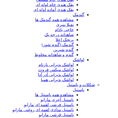
پفک هندی خام لوله ای
پفک هندی آماده لوله ای
گندمک
مشاهده همه گندمک ها
پفیلا پنیری
حاجی بادام
شاهدانه درجه یک
برنجک اعلا
گندمک (گندم شور)
گندم شیرین
گندم و شاهدانه مخلوط
لواشک
لواشک پذیرایی نارتام
لواشک میکس فروت
لواشک پذیرایی آذر آدا
لواشک پذیرایی همپا
شکلات و پاستیل
پاستیل
مشاهده همه پاستیل ها
پاستیل آجری مارابو
پاستیل فرشی لقمه ای مارابو
پاستیل مدادی لقمه ای روغنی مارابو
پاستیل فرشی مارابو