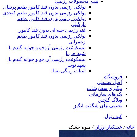
همه محصولات رژیمی
پولکی رژیمی بدون قند کامور طعم پرتقال
پولکی رژیمی بدون قند کامور طعم کنجدی
پولکی رژیمی بدون قند کامور طعم
نارگیلی
قند رژیمی حبه ای بدون قند کامور
پولکی رژیمی بدون قند کامور طعم
زعفرانی
بيسکوئيت رژیمی آردجو و جوانه گندم با
شهد خرما
بيسکوئيت رژیمی آردجو و جوانه گندم با
شهد توت
آبنبات رینگی نعنا
فروشگاه
آجیل قسطی
پیگیری سفارشات
پک های سازمانی
وبلاگ گلچین
تخفیف های شگفت انگیز
کیف پول
خانه
/
خشکبار ارزان
/
میوه خشک