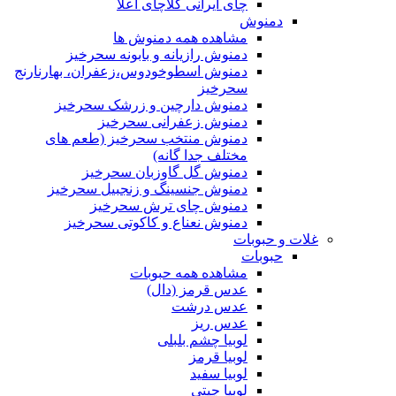
چای ایرانی کلاچای اعلا
دمنوش
مشاهده همه دمنوش ها
دمنوش رازیانه و بابونه سحرخیز
دمنوش اسطوخودوس،زعفران، بهارنارنج
سحرخیز
دمنوش دارچین و زرشک سحرخیز
دمنوش زعفرانی سحرخیز
دمنوش منتخب سحرخیز (طعم های
مختلف جدا گانه)
دمنوش گل گاوزبان سحرخیز
دمنوش جنسینگ و زنجبیل سحرخیز
دمنوش چای ترش سحرخیز
دمنوش نعناع و کاکوتی سحرخیز
غلات و حبوبات
حبوبات
مشاهده همه حبوبات
عدس قرمز (دال)
عدس درشت
عدس ریز
لوبیا چشم بلبلی
لوبیا قرمز
لوبیا سفید
لوبیا چیتی