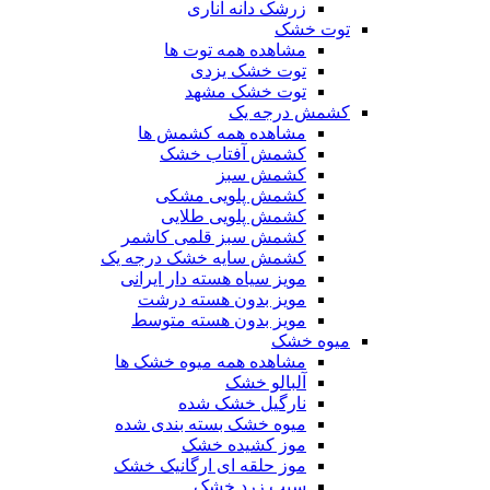
زرشک دانه اناری
توت خشک
مشاهده همه توت ها
توت خشک یزدی
توت خشک مشهد
کشمش درجه یک
مشاهده همه کشمش ها
کشمش آفتاب خشک
کشمش سبز
کشمش پلویی مشکی
کشمش پلویی طلایی
کشمش سبز قلمی کاشمر
کشمش سایه خشک درجه یک
مویز سیاه هسته دار ایرانی
مویز بدون هسته درشت
مویز بدون هسته متوسط
میوه خشک
مشاهده همه میوه خشک ها
آلبالو خشک
نارگیل خشک شده
میوه خشک بسته بندی شده
موز کشیده خشک
موز حلقه ای ارگانیک خشک
سیب زرد خشک