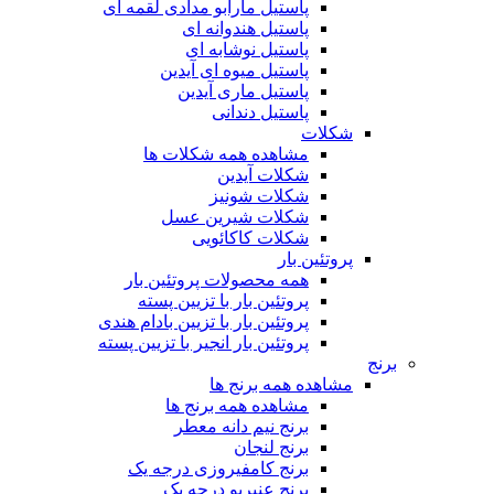
پاستیل مارابو مدادی لقمه ای
پاستیل هندوانه ای
پاستیل نوشابه ای
پاستیل میوه ای آیدین
پاستیل ماری آیدین
پاستیل دندانی
شکلات
مشاهده همه شکلات ها
شکلات آیدین
شکلات شونیز
شکلات شیرین عسل
شکلات کاکائویی
پروتئین بار
همه محصولات پروتئین بار
پروتئین بار با تزیین پسته
پروتئین بار با تزیین بادام هندی
پروتئین بار انجیر با تزیین پسته
برنج
مشاهده همه برنج ها
مشاهده همه برنج ها
برنج نیم دانه معطر
برنج لنجان
برنج کامفیروزی درجه یک
برنج عنبربو درجه یک