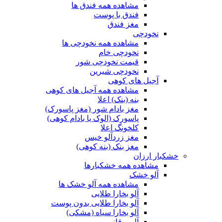
مشاهده همه فندق ها
فندق با پوست
مغز فندق
نخودچی
مشاهده همه نخودچی ها
نخودچی خام
قیمت نخودچی شور
نخودچی شیرین
آجیل های کوهی
مشاهده همه آجیل های کوهی
بنه (بنک) اعلا
مغز بادام شور (مغز پاسورک)
پاسورک (الوک یا بادام کوهی)
کلخونگ اعلا
مغز زردآلو خیس
مغز بنک (بنه کوهی)
خشکبار ارزان
مشاهده همه خشکبارها
آلو خشک
مشاهده همه آلو خشک ها
آلو بخارا طلایی
آلو بخارا طلایی بدون پوست
آلو بخارا سیاه (مشکی)
آلو برقانی