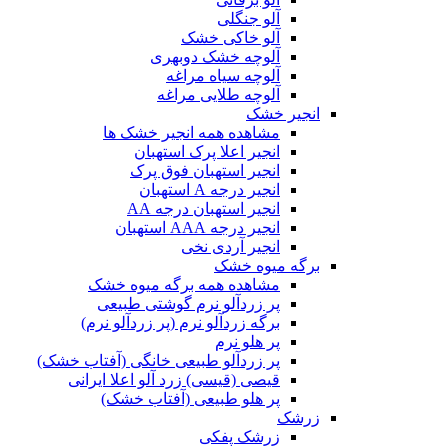
آلو جنگلی
آلو خاکی خشک
آلوچه خشک دوبهری
آلوچه سیاه مراغه
آلوچه طلایی مراغه
انجیر خشک
مشاهده همه انجیر خشک ها
انجیر اعلا پرک استهبان
انجیر استهبان فوق پرک
انجیر درجه A استهبان
انجیر استهبان درجه AA
انجیر درجه AAA استهبان
انجیر آردی نخی
برگه میوه خشک
مشاهده همه برگه میوه خشک
پر زردآلو نرم گوشتی طبیعی
برگه زردآلو نرم (پر زردآلو نرم)
پر هلو نرم
پر زردآلو طبیعی خانگی (آفتاب خشک)
قیصی (قیسی) زرد آلو اعلا ایرانی
پر هلو طبیعی (آفتاب خشک)
زرشک
زرشک پفکی