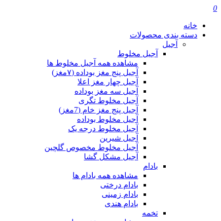
0
خانه
دسته بندی محصولات
آجیل
آجیل مخلوط
مشاهده همه آجیل مخلوط ها
آجیل پنج مغز بوداده (۷مغز)
آجیل چهار مغز اعلا
آجیل سه مغز بوداده
آجیل مخلوط تگری
آجیل پنج مغز خام (7مغز)
آجیل مخلوط بوداده
آجیل مخلوط درجه یک
آجیل شیرین
آجیل مخلوط مخصوص گلچین
آجیل مشکل گشا
بادام
مشاهده همه بادام ها
بادام درختی
بادام زمینی
بادام هندی
تخمه