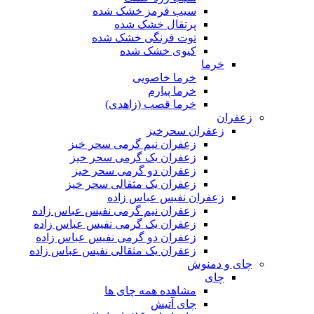
سیب قرمز خشک شده
پرتقال خشک شده
توت فرنگی خشک شده
کیوی خشک شده
خرما
خرما خاصویی
خرما پیارم
خرما قصب (زاهدی)
زعفران
زعفران سحرخیز
زعفران نیم گرمی سحر خیز
زعفران یک گرمی سحر خیز
زعفران دو گرمی سحر خیز
زعفران یک مثقالی سحر خیز
زعفران نفیس عباس زاده
زعفران نیم گرمی نفیس عباس زاده
زعفران یک گرمی نفیس عباس زاده
زعفران دو گرمی نفیس عباس زاده
زعفران یک مثقالی نفیس عباس زاده
چای و دمنوش
چای
مشاهده همه چای ها
چای آتیش