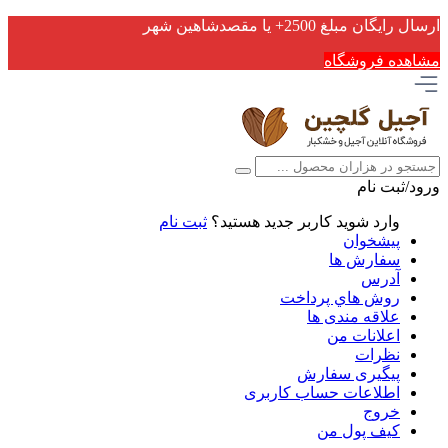
ارسال رایگان مبلغ 2500+ یا مقصدشاهین شهر
مشاهده فروشگاه
ورود/ثبت نام
وارد شوید
کاربر جدید هستید؟
ثبت نام
پیشخوان
سفارش ها
آدرس
روش هاي پرداخت
علاقه مندی ها
اعلانات من
نظرات
پیگیری سفارش
اطلاعات حساب كاربری
خروج
کیف پول من