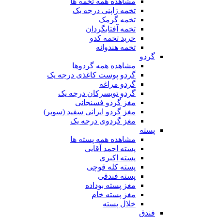
مشاهده همه تخمه ها
تخمه ژاپنی درجه یک
تخمه گرمک
تخمه آفتابگردان
خرید تخمه کدو
تخمه هندوانه
گردو
مشاهده همه گردوها
گردو پوست کاغذی درجه یک
گردو مراغه
گردو تویسرکان درجه یک
مغز گردو فسنجانی
مغز گردو ایرانی سفید (سوپر)
مغز گردوی درجه یک
پسته
مشاهده همه پسته ها
پسته احمد آقایی
پسته اکبری
پسته کله قوچی
پسته فندقی
مغز پسته بوداده
مغز پسته خام
خلال پسته
فندق