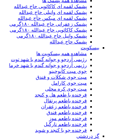
مشاهده همه پشمک ها
پشمک لقمه ای کاکائویی حاج عبدالله
پشمک لقمه ای وانیلی حاج عبدالله
پشمک لقمه ای میکس حاج عبدالله
پشمک زعفرانی حاج عبدالله ۱۸۰گرمی
پشمک کاکائویی حاج عبدالله ۱۸۰گرمی
پشمک وانیل حاج عبدالله ۱۸۰گرمی
پشمک حاج عبدالله
بیسکویت
مشاهده همه بیسکویت ها
رژیمی آردجو و جوانه گندم با شهد توت
رژیمی آردجو و جوانه گندم با شهد خرما
جوی میت کاپوچینو
میت جوی شکلات و فندق
میت جوی کارامل
میت جوی کره محلی
فرخنده با طعم هل و کنجد
فرخنده باطعم پرتقال
فرخنده باطعم زعفران
فرخنده باطعم فندق
فرخنده باطعم موز
فرخنده باطعم نارگیل
فرخنده جو با کنجد و شوید
گز دردشتی