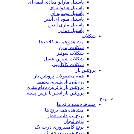
پاستیل مارابو مدادی لقمه ای
پاستیل هندوانه ای
پاستیل نوشابه ای
پاستیل میوه ای آیدین
پاستیل ماری آیدین
پاستیل دندانی
شکلات
مشاهده همه شکلات ها
شکلات آیدین
شکلات شونیز
شکلات شیرین عسل
شکلات کاکائویی
پروتئین بار
همه محصولات پروتئین بار
پروتئین بار با تزیین پسته
پروتئین بار با تزیین بادام هندی
پروتئین بار انجیر با تزیین پسته
برنج
مشاهده همه برنج ها
مشاهده همه برنج ها
برنج نیم دانه معطر
برنج لنجان
برنج کامفیروزی درجه یک
برنج عنبربو درجه یک