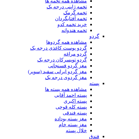
مشاهده همه تخمه ها
تخمه ژاپنی درجه یک
تخمه گرمک
تخمه آفتابگردان
خرید تخمه کدو
تخمه هندوانه
گردو
مشاهده همه گردوها
گردو پوست کاغذی درجه یک
گردو مراغه
گردو تویسرکان درجه یک
مغز گردو فسنجانی
مغز گردو ایرانی سفید (سوپر)
مغز گردوی درجه یک
پسته
مشاهده همه پسته ها
پسته احمد آقایی
پسته اکبری
پسته کله قوچی
پسته فندقی
مغز پسته بوداده
مغز پسته خام
خلال پسته
فندق