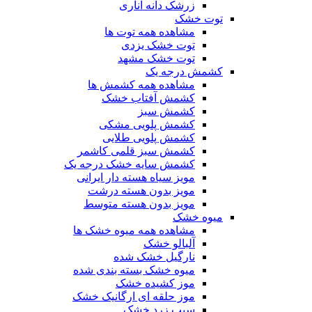
زرشک دانه اناری
توت خشک
مشاهده همه توت ها
توت خشک یزدی
توت خشک مشهد
کشمش درجه یک
مشاهده همه کشمش ها
کشمش آفتاب خشک
کشمش سبز
کشمش پلویی مشکی
کشمش پلویی طلایی
کشمش سبز قلمی کاشمر
کشمش سایه خشک درجه یک
مویز سیاه هسته دار ایرانی
مویز بدون هسته درشت
مویز بدون هسته متوسط
میوه خشک
مشاهده همه میوه خشک ها
آلبالو خشک
نارگیل خشک شده
میوه خشک بسته بندی شده
موز کشیده خشک
موز حلقه ای ارگانیک خشک
سیب زرد خشک