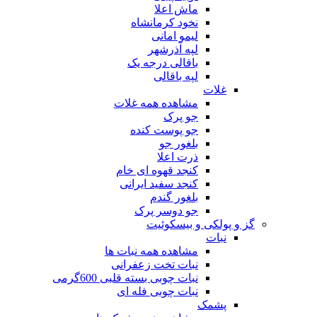
ماش اعلا
نخود کرمانشاه
لیمو امانی
لپه آذرشهر
باقالی درجه یک
لپه باقالی
غلات
مشاهده همه غلات
جو پرک
جو پوست کنده
بلغور جو
ذرت اعلا
کنجد قهوه ای خام
کنجد سفید ایرانی
بلغور گندم
جو دوسر پرک
گز و پولکی و بیسکوئیت
نبات
مشاهده همه نبات ها
نبات تخت زعفرانی
نبات چوبی بسته قلبی 600گرمی
نبات چوبی فله ای
پشمک