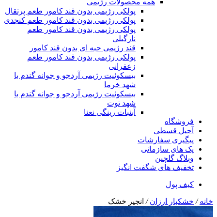
همه محصولات رژیمی
پولکی رژیمی بدون قند کامور طعم پرتقال
پولکی رژیمی بدون قند کامور طعم کنجدی
پولکی رژیمی بدون قند کامور طعم
نارگیلی
قند رژیمی حبه ای بدون قند کامور
پولکی رژیمی بدون قند کامور طعم
زعفرانی
بيسکوئيت رژیمی آردجو و جوانه گندم با
شهد خرما
بيسکوئيت رژیمی آردجو و جوانه گندم با
شهد توت
آبنبات رینگی نعنا
فروشگاه
آجیل قسطی
پیگیری سفارشات
پک های سازمانی
وبلاگ گلچین
تخفیف های شگفت انگیز
کیف پول
خانه
/
خشکبار ارزان
/
انجیر خشک