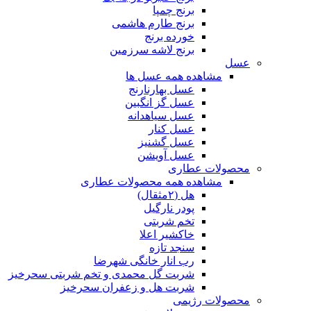
برنج چمپا
برنج طارم هاشمی
خورده برنج
برنج لاشه سرزمین
عسل
مشاهده همه عسل ها
عسل بهارنارنج
عسل گز انگبین
عسل سیاهدانه
عسل کنار
عسل گشنیز
عسل آویشن
محصولات عطاری
مشاهده همه محصولات عطاری
هل (۲مثقال)
پودر نارگیل
تخم شربتی
خاکشیر اعلا
سنجد تازه
رب انار خانگی شهرضا
شربت گل محمدی و تخم شربتی سحرخیز
شربت هل و زعفران سحرخیز
محصولات رژیمی