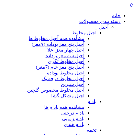
0
خانه
دسته بندی محصولات
آجیل
آجیل مخلوط
مشاهده همه آجیل مخلوط ها
آجیل پنج مغز بوداده (۷مغز)
آجیل چهار مغز اعلا
آجیل سه مغز بوداده
آجیل مخلوط تگری
آجیل پنج مغز خام (7مغز)
آجیل مخلوط بوداده
آجیل مخلوط درجه یک
آجیل شیرین
آجیل مخلوط مخصوص گلچین
آجیل مشکل گشا
بادام
مشاهده همه بادام ها
بادام درختی
بادام زمینی
بادام هندی
تخمه