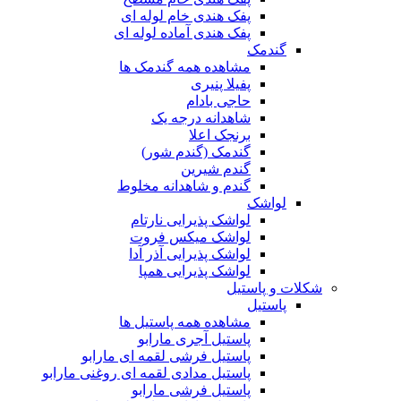
پفک هندی خام لوله ای
پفک هندی آماده لوله ای
گندمک
مشاهده همه گندمک ها
پفیلا پنیری
حاجی بادام
شاهدانه درجه یک
برنجک اعلا
گندمک (گندم شور)
گندم شیرین
گندم و شاهدانه مخلوط
لواشک
لواشک پذیرایی نارتام
لواشک میکس فروت
لواشک پذیرایی آذر آدا
لواشک پذیرایی همپا
شکلات و پاستیل
پاستیل
مشاهده همه پاستیل ها
پاستیل آجری مارابو
پاستیل فرشی لقمه ای مارابو
پاستیل مدادی لقمه ای روغنی مارابو
پاستیل فرشی مارابو