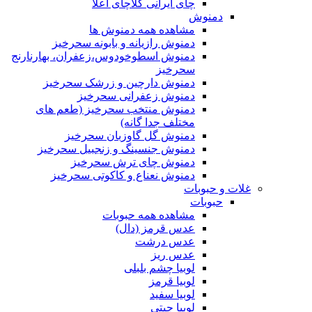
چای ایرانی کلاچای اعلا
دمنوش
مشاهده همه دمنوش ها
دمنوش رازیانه و بابونه سحرخیز
دمنوش اسطوخودوس،زعفران، بهارنارنج
سحرخیز
دمنوش دارچین و زرشک سحرخیز
دمنوش زعفرانی سحرخیز
دمنوش منتخب سحرخیز (طعم های
مختلف جدا گانه)
دمنوش گل گاوزبان سحرخیز
دمنوش جنسینگ و زنجبیل سحرخیز
دمنوش چای ترش سحرخیز
دمنوش نعناع و کاکوتی سحرخیز
غلات و حبوبات
حبوبات
مشاهده همه حبوبات
عدس قرمز (دال)
عدس درشت
عدس ریز
لوبیا چشم بلبلی
لوبیا قرمز
لوبیا سفید
لوبیا چیتی