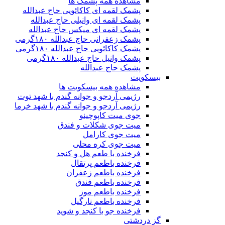
مشاهده همه پشمک ها
پشمک لقمه ای کاکائویی حاج عبدالله
پشمک لقمه ای وانیلی حاج عبدالله
پشمک لقمه ای میکس حاج عبدالله
پشمک زعفرانی حاج عبدالله ۱۸۰گرمی
پشمک کاکائویی حاج عبدالله ۱۸۰گرمی
پشمک وانیل حاج عبدالله ۱۸۰گرمی
پشمک حاج عبدالله
بیسکویت
مشاهده همه بیسکویت ها
رژیمی آردجو و جوانه گندم با شهد توت
رژیمی آردجو و جوانه گندم با شهد خرما
جوی میت کاپوچینو
میت جوی شکلات و فندق
میت جوی کارامل
میت جوی کره محلی
فرخنده با طعم هل و کنجد
فرخنده باطعم پرتقال
فرخنده باطعم زعفران
فرخنده باطعم فندق
فرخنده باطعم موز
فرخنده باطعم نارگیل
فرخنده جو با کنجد و شوید
گز دردشتی