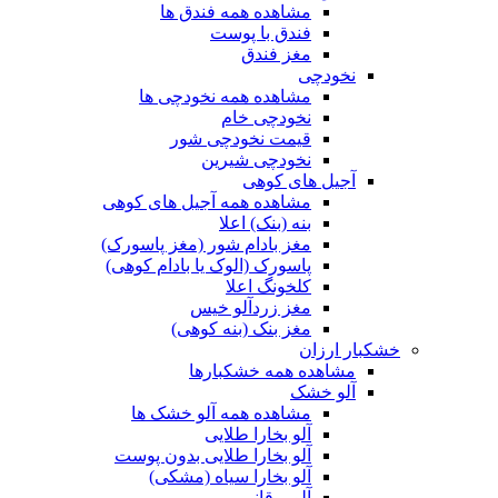
مشاهده همه فندق ها
فندق با پوست
مغز فندق
نخودچی
مشاهده همه نخودچی ها
نخودچی خام
قیمت نخودچی شور
نخودچی شیرین
آجیل های کوهی
مشاهده همه آجیل های کوهی
بنه (بنک) اعلا
مغز بادام شور (مغز پاسورک)
پاسورک (الوک یا بادام کوهی)
کلخونگ اعلا
مغز زردآلو خیس
مغز بنک (بنه کوهی)
خشکبار ارزان
مشاهده همه خشکبارها
آلو خشک
مشاهده همه آلو خشک ها
آلو بخارا طلایی
آلو بخارا طلایی بدون پوست
آلو بخارا سیاه (مشکی)
آلو برقانی