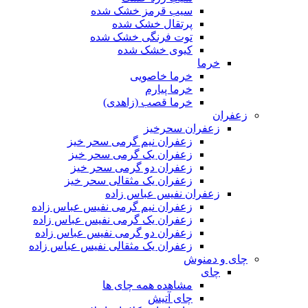
سیب قرمز خشک شده
پرتقال خشک شده
توت فرنگی خشک شده
کیوی خشک شده
خرما
خرما خاصویی
خرما پیارم
خرما قصب (زاهدی)
زعفران
زعفران سحرخیز
زعفران نیم گرمی سحر خیز
زعفران یک گرمی سحر خیز
زعفران دو گرمی سحر خیز
زعفران یک مثقالی سحر خیز
زعفران نفیس عباس زاده
زعفران نیم گرمی نفیس عباس زاده
زعفران یک گرمی نفیس عباس زاده
زعفران دو گرمی نفیس عباس زاده
زعفران یک مثقالی نفیس عباس زاده
چای و دمنوش
چای
مشاهده همه چای ها
چای آتیش