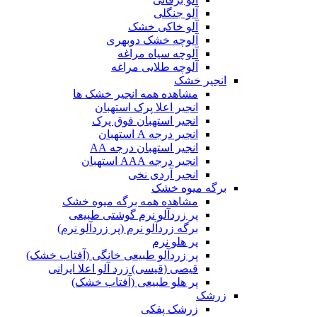
آلو جنگلی
آلو خاکی خشک
آلوچه خشک دوبهری
آلوچه سیاه مراغه
آلوچه طلایی مراغه
انجیر خشک
مشاهده همه انجیر خشک ها
انجیر اعلا پرک استهبان
انجیر استهبان فوق پرک
انجیر درجه A استهبان
انجیر استهبان درجه AA
انجیر درجه AAA استهبان
انجیر آردی نخی
برگه میوه خشک
مشاهده همه برگه میوه خشک
پر زردآلو نرم گوشتی طبیعی
برگه زردآلو نرم (پر زردآلو نرم)
پر هلو نرم
پر زردآلو طبیعی خانگی (آفتاب خشک)
قیصی (قیسی) زرد آلو اعلا ایرانی
پر هلو طبیعی (آفتاب خشک)
زرشک
زرشک پفکی