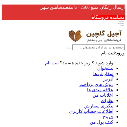
ارسال رایگان مبلغ 2500+ یا مقصدشاهین شهر
مشاهده فروشگاه
ورود/ثبت نام
وارد شوید
کاربر جدید هستید؟
ثبت نام
پیشخوان
سفارش ها
آدرس
روش هاي پرداخت
علاقه مندی ها
اعلانات من
نظرات
پیگیری سفارش
اطلاعات حساب كاربری
خروج
کیف پول من