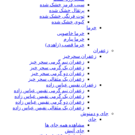
سیب قرمز خشک شده
پرتقال خشک شده
توت فرنگی خشک شده
کیوی خشک شده
خرما
خرما خاصویی
خرما پیارم
خرما قصب (زاهدی)
زعفران
زعفران سحرخیز
زعفران نیم گرمی سحر خیز
زعفران یک گرمی سحر خیز
زعفران دو گرمی سحر خیز
زعفران یک مثقالی سحر خیز
زعفران نفیس عباس زاده
زعفران نیم گرمی نفیس عباس زاده
زعفران یک گرمی نفیس عباس زاده
زعفران دو گرمی نفیس عباس زاده
زعفران یک مثقالی نفیس عباس زاده
چای و دمنوش
چای
مشاهده همه چای ها
چای آتیش