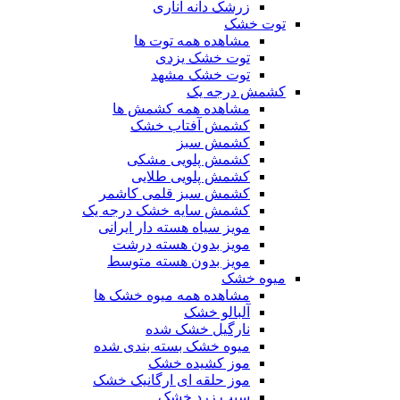
زرشک دانه اناری
توت خشک
مشاهده همه توت ها
توت خشک یزدی
توت خشک مشهد
کشمش درجه یک
مشاهده همه کشمش ها
کشمش آفتاب خشک
کشمش سبز
کشمش پلویی مشکی
کشمش پلویی طلایی
کشمش سبز قلمی کاشمر
کشمش سایه خشک درجه یک
مویز سیاه هسته دار ایرانی
مویز بدون هسته درشت
مویز بدون هسته متوسط
میوه خشک
مشاهده همه میوه خشک ها
آلبالو خشک
نارگیل خشک شده
میوه خشک بسته بندی شده
موز کشیده خشک
موز حلقه ای ارگانیک خشک
سیب زرد خشک