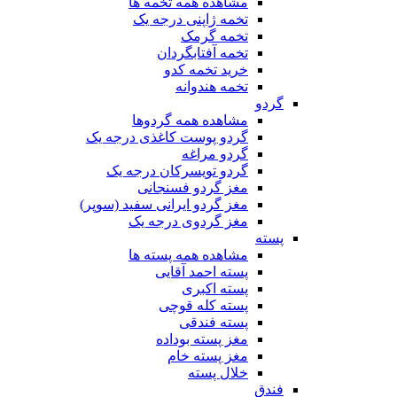
مشاهده همه تخمه ها
تخمه ژاپنی درجه یک
تخمه گرمک
تخمه آفتابگردان
خرید تخمه کدو
تخمه هندوانه
گردو
مشاهده همه گردوها
گردو پوست کاغذی درجه یک
گردو مراغه
گردو تویسرکان درجه یک
مغز گردو فسنجانی
مغز گردو ایرانی سفید (سوپر)
مغز گردوی درجه یک
پسته
مشاهده همه پسته ها
پسته احمد آقایی
پسته اکبری
پسته کله قوچی
پسته فندقی
مغز پسته بوداده
مغز پسته خام
خلال پسته
فندق