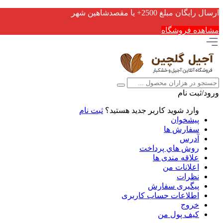
ارسال رایگان مبلغ 2500+ یا مقصدشاهین شهر
مشاهده فروشگاه
ورود/ثبت نام
وارد شوید
کاربر جدید هستید؟
ثبت نام
پیشخوان
سفارش ها
آدرس
روش هاي پرداخت
علاقه مندی ها
اعلانات من
نظرات
پیگیری سفارش
اطلاعات حساب كاربری
خروج
کیف پول من