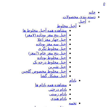
0
خانه
دسته بندی محصولات
آجیل
آجیل مخلوط
مشاهده همه آجیل مخلوط ها
آجیل پنج مغز بوداده (۷مغز)
آجیل چهار مغز اعلا
آجیل سه مغز بوداده
آجیل مخلوط تگری
آجیل پنج مغز خام (7مغز)
آجیل مخلوط بوداده
آجیل مخلوط درجه یک
آجیل شیرین
آجیل مخلوط مخصوص گلچین
آجیل مشکل گشا
بادام
مشاهده همه بادام ها
بادام درختی
بادام زمینی
بادام هندی
تخمه