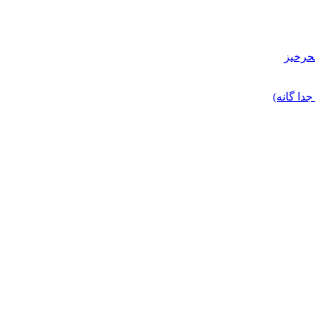
حرخیز
ا گانه)