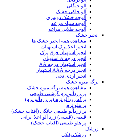
آلو جنگلی
آلو خاکی خشک
آلوچه خشک دوبهری
آلوچه سیاه مراغه
آلوچه طلایی مراغه
انجیر خشک
مشاهده همه انجیر خشک ها
انجیر اعلا پرک استهبان
انجیر استهبان فوق پرک
انجیر درجه A استهبان
انجیر استهبان درجه AA
انجیر درجه AAA استهبان
انجیر آردی نخی
برگه میوه خشک
مشاهده همه برگه میوه خشک
پر زردآلو نرم گوشتی طبیعی
برگه زردآلو نرم (پر زردآلو نرم)
پر هلو نرم
پر زردآلو طبیعی خانگی (آفتاب خشک)
قیصی (قیسی) زرد آلو اعلا ایرانی
پر هلو طبیعی (آفتاب خشک)
زرشک
زرشک پفکی