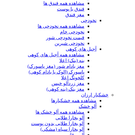
مشاهده همه فندق ها
فندق با پوست
مغز فندق
نخودچی
مشاهده همه نخودچی ها
نخودچی خام
قیمت نخودچی شور
نخودچی شیرین
آجیل های کوهی
مشاهده همه آجیل های کوهی
بنه (بنک) اعلا
مغز بادام شور (مغز پاسورک)
پاسورک (الوک یا بادام کوهی)
کلخونگ اعلا
مغز زردآلو خیس
مغز بنک (بنه کوهی)
خشکبار ارزان
مشاهده همه خشکبارها
آلو خشک
مشاهده همه آلو خشک ها
آلو بخارا طلایی
آلو بخارا طلایی بدون پوست
آلو بخارا سیاه (مشکی)
آلو برقانی