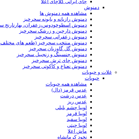
چای ایرانی کلاچای اعلا
دمنوش
مشاهده همه دمنوش ها
دمنوش رازیانه و بابونه سحرخیز
دمنوش اسطوخودوس،زعفران، بهارنارنج س
دمنوش دارچین و زرشک سحرخیز
دمنوش زعفرانی سحرخیز
دمنوش منتخب سحرخیز (طعم های مختلف جد
دمنوش گل گاوزبان سحرخیز
دمنوش جنسینگ و زنجبیل سحرخیز
دمنوش چای ترش سحرخیز
دمنوش نعناع و کاکوتی سحرخیز
غلات و حبوبات
حبوبات
مشاهده همه حبوبات
عدس قرمز (دال)
عدس درشت
عدس ریز
لوبیا چشم بلبلی
لوبیا قرمز
لوبیا سفید
لوبیا چیتی
ماش اعلا
نخود کرمانشاه