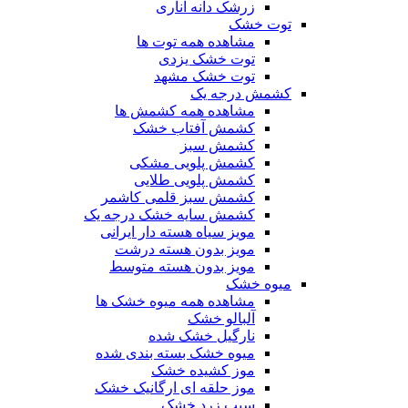
زرشک دانه اناری
توت خشک
مشاهده همه توت ها
توت خشک یزدی
توت خشک مشهد
کشمش درجه یک
مشاهده همه کشمش ها
کشمش آفتاب خشک
کشمش سبز
کشمش پلویی مشکی
کشمش پلویی طلایی
کشمش سبز قلمی کاشمر
کشمش سایه خشک درجه یک
مویز سیاه هسته دار ایرانی
مویز بدون هسته درشت
مویز بدون هسته متوسط
میوه خشک
مشاهده همه میوه خشک ها
آلبالو خشک
نارگیل خشک شده
میوه خشک بسته بندی شده
موز کشیده خشک
موز حلقه ای ارگانیک خشک
سیب زرد خشک