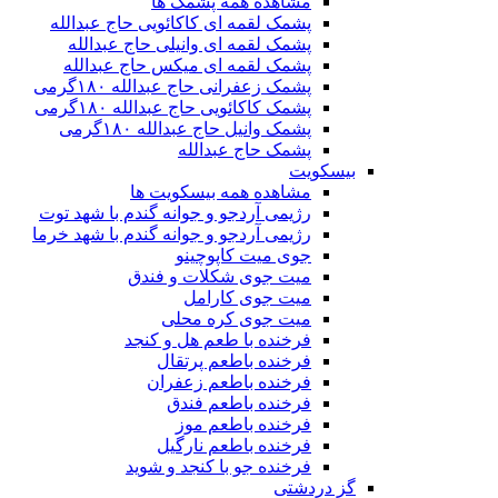
مشاهده همه پشمک ها
پشمک لقمه ای کاکائویی حاج عبدالله
پشمک لقمه ای وانیلی حاج عبدالله
پشمک لقمه ای میکس حاج عبدالله
پشمک زعفرانی حاج عبدالله ۱۸۰گرمی
پشمک کاکائویی حاج عبدالله ۱۸۰گرمی
پشمک وانیل حاج عبدالله ۱۸۰گرمی
پشمک حاج عبدالله
بیسکویت
مشاهده همه بیسکویت ها
رژیمی آردجو و جوانه گندم با شهد توت
رژیمی آردجو و جوانه گندم با شهد خرما
جوی میت کاپوچینو
میت جوی شکلات و فندق
میت جوی کارامل
میت جوی کره محلی
فرخنده با طعم هل و کنجد
فرخنده باطعم پرتقال
فرخنده باطعم زعفران
فرخنده باطعم فندق
فرخنده باطعم موز
فرخنده باطعم نارگیل
فرخنده جو با کنجد و شوید
گز دردشتی