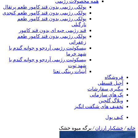
همه محصولات رژیمی
پولکی رژیمی بدون قند کامور طعم پرتقال
پولکی رژیمی بدون قند کامور طعم کنجدی
پولکی رژیمی بدون قند کامور طعم
نارگیلی
قند رژیمی حبه ای بدون قند کامور
پولکی رژیمی بدون قند کامور طعم
زعفرانی
بيسکوئيت رژیمی آردجو و جوانه گندم با
شهد خرما
بيسکوئيت رژیمی آردجو و جوانه گندم با
شهد توت
آبنبات رینگی نعنا
فروشگاه
آجیل قسطی
پیگیری سفارشات
پک های سازمانی
وبلاگ گلچین
تخفیف های شگفت انگیز
کیف پول
خانه
/
خشکبار ارزان
/
برگه میوه خشک