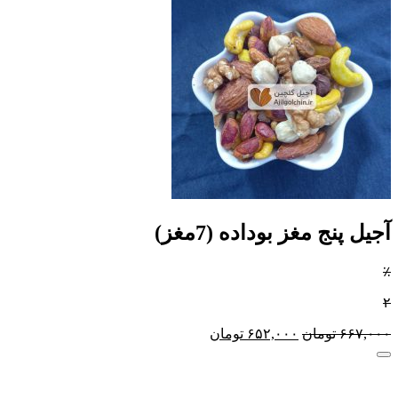
آجیل پنج مغز بوداده (7مغز)
٪
۲
۶۶۷,۰۰۰
تومان
۶۵۲,۰۰۰
تومان