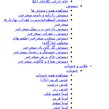
چای ایرانی کلاچای اعلا
دمنوش
مشاهده همه دمنوش ها
دمنوش رازیانه و بابونه سحرخیز
دمنوش اسطوخودوس،زعفران، بهارنارنج
سحرخیز
دمنوش دارچین و زرشک سحرخیز
دمنوش زعفرانی سحرخیز
دمنوش منتخب سحرخیز (طعم های
مختلف جدا گانه)
دمنوش گل گاوزبان سحرخیز
دمنوش جنسینگ و زنجبیل سحرخیز
دمنوش چای ترش سحرخیز
دمنوش نعناع و کاکوتی سحرخیز
غلات و حبوبات
حبوبات
مشاهده همه حبوبات
عدس قرمز (دال)
عدس درشت
عدس ریز
لوبیا چشم بلبلی
لوبیا قرمز
لوبیا سفید
لوبیا چیتی