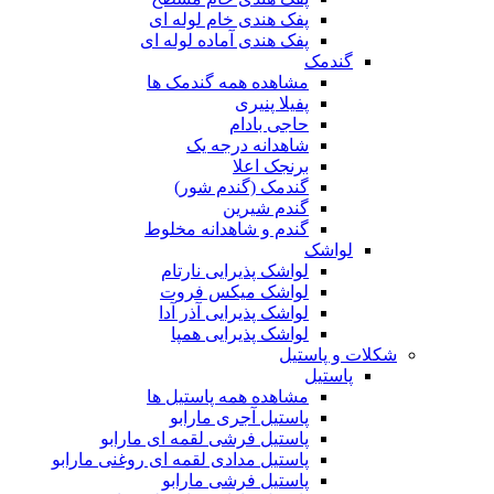
پفک هندی خام لوله ای
پفک هندی آماده لوله ای
گندمک
مشاهده همه گندمک ها
پفیلا پنیری
حاجی بادام
شاهدانه درجه یک
برنجک اعلا
گندمک (گندم شور)
گندم شیرین
گندم و شاهدانه مخلوط
لواشک
لواشک پذیرایی نارتام
لواشک میکس فروت
لواشک پذیرایی آذر آدا
لواشک پذیرایی همپا
شکلات و پاستیل
پاستیل
مشاهده همه پاستیل ها
پاستیل آجری مارابو
پاستیل فرشی لقمه ای مارابو
پاستیل مدادی لقمه ای روغنی مارابو
پاستیل فرشی مارابو