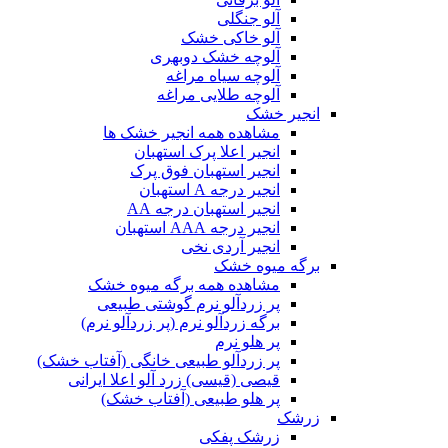
آلو جنگلی
آلو خاکی خشک
آلوچه خشک دوبهری
آلوچه سیاه مراغه
آلوچه طلایی مراغه
انجیر خشک
مشاهده همه انجیر خشک ها
انجیر اعلا پرک استهبان
انجیر استهبان فوق پرک
انجیر درجه A استهبان
انجیر استهبان درجه AA
انجیر درجه AAA استهبان
انجیر آردی نخی
برگه میوه خشک
مشاهده همه برگه میوه خشک
پر زردآلو نرم گوشتی طبیعی
برگه زردآلو نرم (پر زردآلو نرم)
پر هلو نرم
پر زردآلو طبیعی خانگی (آفتاب خشک)
قیصی (قیسی) زرد آلو اعلا ایرانی
پر هلو طبیعی (آفتاب خشک)
زرشک
زرشک پفکی