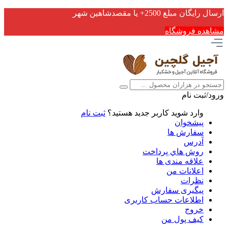
ارسال رایگان مبلغ 2500+ یا مقصدشاهین شهر
مشاهده فروشگاه
ورود/ثبت نام
وارد شوید
کاربر جدید هستید؟
ثبت نام
پیشخوان
سفارش ها
آدرس
روش هاي پرداخت
علاقه مندی ها
اعلانات من
نظرات
پیگیری سفارش
اطلاعات حساب كاربری
خروج
کیف پول من