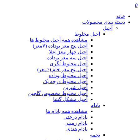
0
خانه
دسته بندی محصولات
آجیل
آجیل مخلوط
مشاهده همه آجیل مخلوط ها
آجیل پنج مغز بوداده (۷مغز)
آجیل چهار مغز اعلا
آجیل سه مغز بوداده
آجیل مخلوط تگری
آجیل پنج مغز خام (7مغز)
آجیل مخلوط بوداده
آجیل مخلوط درجه یک
آجیل شیرین
آجیل مخلوط مخصوص گلچین
آجیل مشکل گشا
بادام
مشاهده همه بادام ها
بادام درختی
بادام زمینی
بادام هندی
تخمه