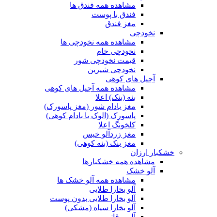
مشاهده همه فندق ها
فندق با پوست
مغز فندق
نخودچی
مشاهده همه نخودچی ها
نخودچی خام
قیمت نخودچی شور
نخودچی شیرین
آجیل های کوهی
مشاهده همه آجیل های کوهی
بنه (بنک) اعلا
مغز بادام شور (مغز پاسورک)
پاسورک (الوک یا بادام کوهی)
کلخونگ اعلا
مغز زردآلو خیس
مغز بنک (بنه کوهی)
خشکبار ارزان
مشاهده همه خشکبارها
آلو خشک
مشاهده همه آلو خشک ها
آلو بخارا طلایی
آلو بخارا طلایی بدون پوست
آلو بخارا سیاه (مشکی)
آلو برقانی