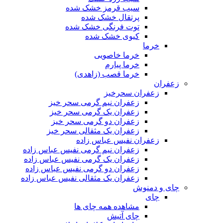
سیب قرمز خشک شده
پرتقال خشک شده
توت فرنگی خشک شده
کیوی خشک شده
خرما
خرما خاصویی
خرما پیارم
خرما قصب (زاهدی)
زعفران
زعفران سحرخیز
زعفران نیم گرمی سحر خیز
زعفران یک گرمی سحر خیز
زعفران دو گرمی سحر خیز
زعفران یک مثقالی سحر خیز
زعفران نفیس عباس زاده
زعفران نیم گرمی نفیس عباس زاده
زعفران یک گرمی نفیس عباس زاده
زعفران دو گرمی نفیس عباس زاده
زعفران یک مثقالی نفیس عباس زاده
چای و دمنوش
چای
مشاهده همه چای ها
چای آتیش