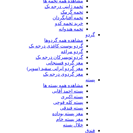
مشاهده همه تخمه ها
تخمه ژاپنی درجه یک
تخمه گرمک
تخمه آفتابگردان
خرید تخمه کدو
تخمه هندوانه
گردو
مشاهده همه گردوها
گردو پوست کاغذی درجه یک
گردو مراغه
گردو تویسرکان درجه یک
مغز گردو فسنجانی
مغز گردو ایرانی سفید (سوپر)
مغز گردوی درجه یک
پسته
مشاهده همه پسته ها
پسته احمد آقایی
پسته اکبری
پسته کله قوچی
پسته فندقی
مغز پسته بوداده
مغز پسته خام
خلال پسته
فندق