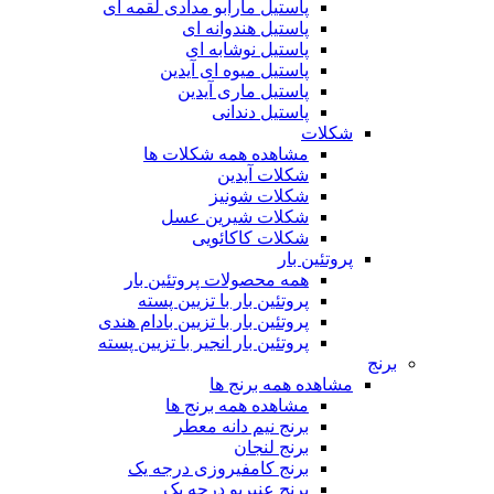
پاستیل مارابو مدادی لقمه ای
پاستیل هندوانه ای
پاستیل نوشابه ای
پاستیل میوه ای آیدین
پاستیل ماری آیدین
پاستیل دندانی
شکلات
مشاهده همه شکلات ها
شکلات آیدین
شکلات شونیز
شکلات شیرین عسل
شکلات کاکائویی
پروتئین بار
همه محصولات پروتئین بار
پروتئین بار با تزیین پسته
پروتئین بار با تزیین بادام هندی
پروتئین بار انجیر با تزیین پسته
برنج
مشاهده همه برنج ها
مشاهده همه برنج ها
برنج نیم دانه معطر
برنج لنجان
برنج کامفیروزی درجه یک
برنج عنبربو درجه یک