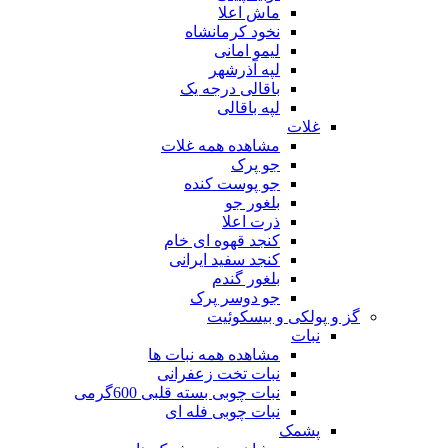
ماش اعلا
نخود کرمانشاه
لیمو امانی
لپه آذرشهر
باقالی درجه یک
لپه باقالی
غلات
مشاهده همه غلات
جو پرک
جو پوست کنده
بلغور جو
ذرت اعلا
کنجد قهوه ای خام
کنجد سفید ایرانی
بلغور گندم
جو دوسر پرک
گز و پولکی و بیسکوئیت
نبات
مشاهده همه نبات ها
نبات تخت زعفرانی
نبات چوبی بسته قلبی 600گرمی
نبات چوبی فله ای
پشمک