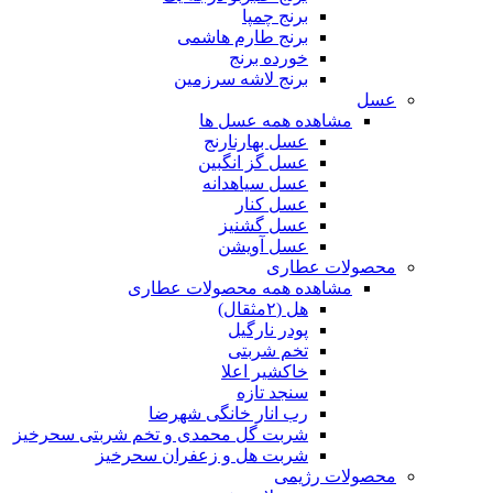
برنج چمپا
برنج طارم هاشمی
خورده برنج
برنج لاشه سرزمین
عسل
مشاهده همه عسل ها
عسل بهارنارنج
عسل گز انگبین
عسل سیاهدانه
عسل کنار
عسل گشنیز
عسل آویشن
محصولات عطاری
مشاهده همه محصولات عطاری
هل (۲مثقال)
پودر نارگیل
تخم شربتی
خاکشیر اعلا
سنجد تازه
رب انار خانگی شهرضا
شربت گل محمدی و تخم شربتی سحرخیز
شربت هل و زعفران سحرخیز
محصولات رژیمی