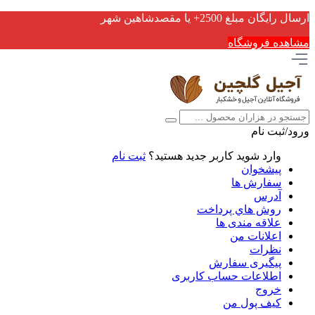
ارسال رایگان مبلغ 2500+ یا مقصدشاهین شهر
مشاهده فروشگاه
ورود/ثبت نام
وارد شوید
کاربر جدید هستید؟
ثبت نام
پیشخوان
سفارش ها
آدرس
روش هاي پرداخت
علاقه مندی ها
اعلانات من
نظرات
پیگیری سفارش
اطلاعات حساب كاربری
خروج
کیف پول من