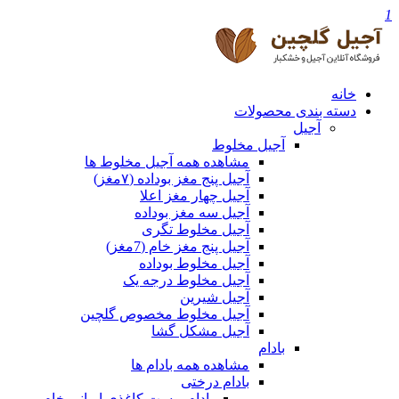
1
خانه
دسته بندی محصولات
آجیل
آجیل مخلوط
مشاهده همه آجیل مخلوط ها
آجیل پنج مغز بوداده (۷مغز)
آجیل چهار مغز اعلا
آجیل سه مغز بوداده
آجیل مخلوط تگری
آجیل پنج مغز خام (7مغز)
آجیل مخلوط بوداده
آجیل مخلوط درجه یک
آجیل شیرین
آجیل مخلوط مخصوص گلچین
آجیل مشکل گشا
بادام
مشاهده همه بادام ها
بادام درختی
بادام پوست کاغذی ایرانی خام