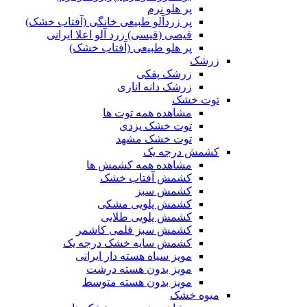
پر هلو نرم
پر زردآلو طبیعی خانگی (آفتاب خشک)
قیصی (قیسی) زرد آلو اعلا ایرانی
پر هلو طبیعی (آفتاب خشک)
زرشک
زرشک پفکی
زرشک دانه اناری
توت خشک
مشاهده همه توت ها
توت خشک یزدی
توت خشک مشهد
کشمش درجه یک
مشاهده همه کشمش ها
کشمش آفتاب خشک
کشمش سبز
کشمش پلویی مشکی
کشمش پلویی طلایی
کشمش سبز قلمی کاشمر
کشمش سایه خشک درجه یک
مویز سیاه هسته دار ایرانی
مویز بدون هسته درشت
مویز بدون هسته متوسط
میوه خشک