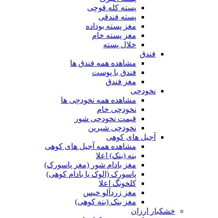
پسته کله قوچی
پسته فندقی
مغز پسته بوداده
مغز پسته خام
خلال پسته
فندق
مشاهده همه فندق ها
فندق با پوست
مغز فندق
نخودچی
مشاهده همه نخودچی ها
نخودچی خام
قیمت نخودچی شور
نخودچی شیرین
آجیل های کوهی
مشاهده همه آجیل های کوهی
بنه (بنک) اعلا
مغز بادام شور (مغز پاسورک)
پاسورک (الوک یا بادام کوهی)
کلخونگ اعلا
مغز زردآلو خیس
مغز بنک (بنه کوهی)
خشکبار ارزان