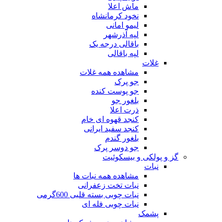
ماش اعلا
نخود کرمانشاه
لیمو امانی
لپه آذرشهر
باقالی درجه یک
لپه باقالی
غلات
مشاهده همه غلات
جو پرک
جو پوست کنده
بلغور جو
ذرت اعلا
کنجد قهوه ای خام
کنجد سفید ایرانی
بلغور گندم
جو دوسر پرک
گز و پولکی و بیسکوئیت
نبات
مشاهده همه نبات ها
نبات تخت زعفرانی
نبات چوبی بسته قلبی 600گرمی
نبات چوبی فله ای
پشمک