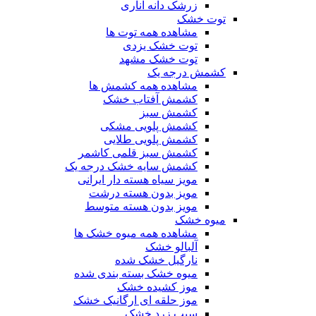
زرشک دانه اناری
توت خشک
مشاهده همه توت ها
توت خشک یزدی
توت خشک مشهد
کشمش درجه یک
مشاهده همه کشمش ها
کشمش آفتاب خشک
کشمش سبز
کشمش پلویی مشکی
کشمش پلویی طلایی
کشمش سبز قلمی کاشمر
کشمش سایه خشک درجه یک
مویز سیاه هسته دار ایرانی
مویز بدون هسته درشت
مویز بدون هسته متوسط
میوه خشک
مشاهده همه میوه خشک ها
آلبالو خشک
نارگیل خشک شده
میوه خشک بسته بندی شده
موز کشیده خشک
موز حلقه ای ارگانیک خشک
سیب زرد خشک