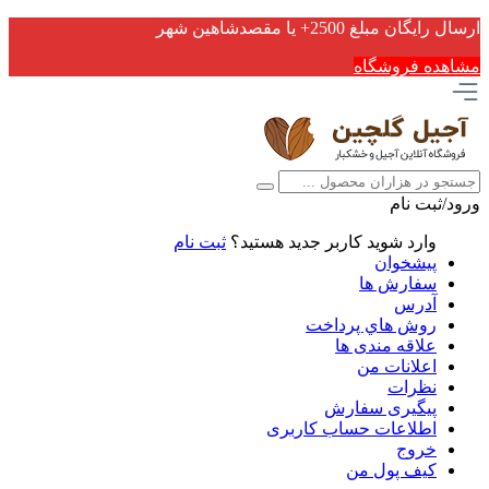
ارسال رایگان مبلغ 2500+ یا مقصدشاهین شهر
مشاهده فروشگاه
ورود/ثبت نام
وارد شوید
کاربر جدید هستید؟
ثبت نام
پیشخوان
سفارش ها
آدرس
روش هاي پرداخت
علاقه مندی ها
اعلانات من
نظرات
پیگیری سفارش
اطلاعات حساب كاربری
خروج
کیف پول من