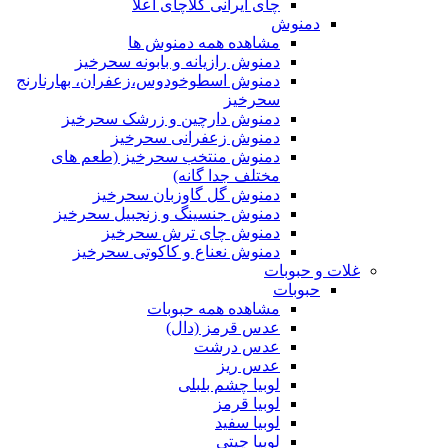
چای ایرانی کلاچای اعلا
دمنوش
مشاهده همه دمنوش ها
دمنوش رازیانه و بابونه سحرخیز
دمنوش اسطوخودوس،زعفران، بهارنارنج
سحرخیز
دمنوش دارچین و زرشک سحرخیز
دمنوش زعفرانی سحرخیز
دمنوش منتخب سحرخیز (طعم های
مختلف جدا گانه)
دمنوش گل گاوزبان سحرخیز
دمنوش جنسینگ و زنجبیل سحرخیز
دمنوش چای ترش سحرخیز
دمنوش نعناع و کاکوتی سحرخیز
غلات و حبوبات
حبوبات
مشاهده همه حبوبات
عدس قرمز (دال)
عدس درشت
عدس ریز
لوبیا چشم بلبلی
لوبیا قرمز
لوبیا سفید
لوبیا چیتی