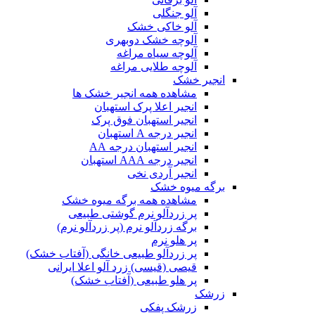
آلو جنگلی
آلو خاکی خشک
آلوچه خشک دوبهری
آلوچه سیاه مراغه
آلوچه طلایی مراغه
انجیر خشک
مشاهده همه انجیر خشک ها
انجیر اعلا پرک استهبان
انجیر استهبان فوق پرک
انجیر درجه A استهبان
انجیر استهبان درجه AA
انجیر درجه AAA استهبان
انجیر آردی نخی
برگه میوه خشک
مشاهده همه برگه میوه خشک
پر زردآلو نرم گوشتی طبیعی
برگه زردآلو نرم (پر زردآلو نرم)
پر هلو نرم
پر زردآلو طبیعی خانگی (آفتاب خشک)
قیصی (قیسی) زرد آلو اعلا ایرانی
پر هلو طبیعی (آفتاب خشک)
زرشک
زرشک پفکی