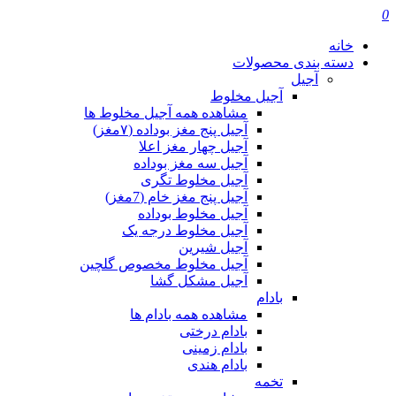
0
خانه
دسته بندی محصولات
آجیل
آجیل مخلوط
مشاهده همه آجیل مخلوط ها
آجیل پنج مغز بوداده (۷مغز)
آجیل چهار مغز اعلا
آجیل سه مغز بوداده
آجیل مخلوط تگری
آجیل پنج مغز خام (7مغز)
آجیل مخلوط بوداده
آجیل مخلوط درجه یک
آجیل شیرین
آجیل مخلوط مخصوص گلچین
آجیل مشکل گشا
بادام
مشاهده همه بادام ها
بادام درختی
بادام زمینی
بادام هندی
تخمه