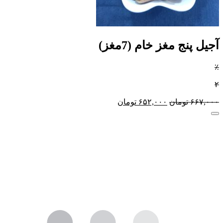
آجیل پنج مغز خام (7مغز)
٪
۲
۶۶۷,۰۰۰
تومان
۶۵۲,۰۰۰
تومان