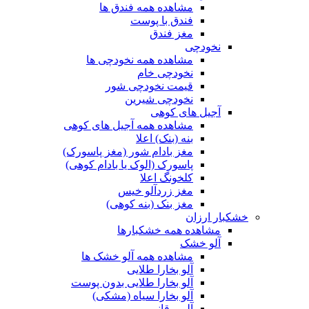
مشاهده همه فندق ها
فندق با پوست
مغز فندق
نخودچی
مشاهده همه نخودچی ها
نخودچی خام
قیمت نخودچی شور
نخودچی شیرین
آجیل های کوهی
مشاهده همه آجیل های کوهی
بنه (بنک) اعلا
مغز بادام شور (مغز پاسورک)
پاسورک (الوک یا بادام کوهی)
کلخونگ اعلا
مغز زردآلو خیس
مغز بنک (بنه کوهی)
خشکبار ارزان
مشاهده همه خشکبارها
آلو خشک
مشاهده همه آلو خشک ها
آلو بخارا طلایی
آلو بخارا طلایی بدون پوست
آلو بخارا سیاه (مشکی)
آلو برقانی