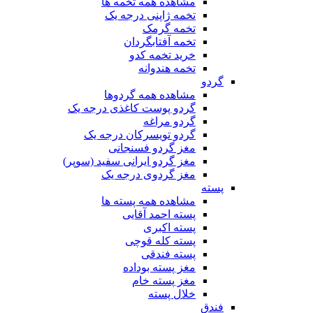
مشاهده همه تخمه ها
تخمه ژاپنی درجه یک
تخمه گرمک
تخمه آفتابگردان
خرید تخمه کدو
تخمه هندوانه
گردو
مشاهده همه گردوها
گردو پوست کاغذی درجه یک
گردو مراغه
گردو تویسرکان درجه یک
مغز گردو فسنجانی
مغز گردو ایرانی سفید (سوپر)
مغز گردوی درجه یک
پسته
مشاهده همه پسته ها
پسته احمد آقایی
پسته اکبری
پسته کله قوچی
پسته فندقی
مغز پسته بوداده
مغز پسته خام
خلال پسته
فندق