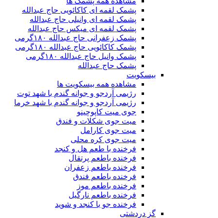
مشاهده همه پشمک ها
پشمک لقمه ای کاکائویی حاج عبدالله
پشمک لقمه ای وانیلی حاج عبدالله
پشمک لقمه ای میکس حاج عبدالله
پشمک زعفرانی حاج عبدالله ۱۸۰گرمی
پشمک کاکائویی حاج عبدالله ۱۸۰گرمی
پشمک وانیل حاج عبدالله ۱۸۰گرمی
پشمک حاج عبدالله
بیسکویت
مشاهده همه بیسکویت ها
رژیمی آردجو و جوانه گندم با شهد توت
رژیمی آردجو و جوانه گندم با شهد خرما
جوی میت کاپوچینو
میت جوی شکلات و فندق
میت جوی کارامل
میت جوی کره محلی
فرخنده با طعم هل و کنجد
فرخنده باطعم پرتقال
فرخنده باطعم زعفران
فرخنده باطعم فندق
فرخنده باطعم موز
فرخنده باطعم نارگیل
فرخنده جو با کنجد و شوید
گز دردشتی