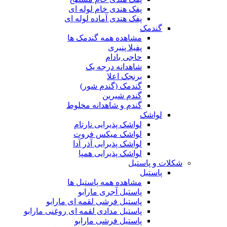
پفک هندی خام لوله ای
پفک هندی آماده لوله ای
گندمک
مشاهده همه گندمک ها
پفیلا پنیری
حاجی بادام
شاهدانه درجه یک
برنجک اعلا
گندمک (گندم شور)
گندم شیرین
گندم و شاهدانه مخلوط
لواشک
لواشک پذیرایی نارتام
لواشک میکس فروت
لواشک پذیرایی آذر آدا
لواشک پذیرایی همپا
شکلات و پاستیل
پاستیل
مشاهده همه پاستیل ها
پاستیل آجری مارابو
پاستیل فرشی لقمه ای مارابو
پاستیل مدادی لقمه ای روغنی مارابو
پاستیل فرشی مارابو