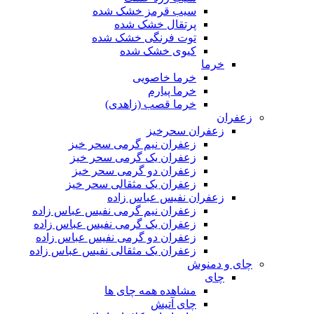
سیب قرمز خشک شده
پرتقال خشک شده
توت فرنگی خشک شده
کیوی خشک شده
خرما
خرما خاصویی
خرما پیارم
خرما قصب (زاهدی)
زعفران
زعفران سحرخیز
زعفران نیم گرمی سحر خیز
زعفران یک گرمی سحر خیز
زعفران دو گرمی سحر خیز
زعفران یک مثقالی سحر خیز
زعفران نفیس عباس زاده
زعفران نیم گرمی نفیس عباس زاده
زعفران یک گرمی نفیس عباس زاده
زعفران دو گرمی نفیس عباس زاده
زعفران یک مثقالی نفیس عباس زاده
چای و دمنوش
چای
مشاهده همه چای ها
چای آتیش