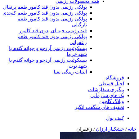
همه محصولات رژیمی
پولکی رژیمی بدون قند کامور طعم پرتقال
پولکی رژیمی بدون قند کامور طعم کنجدی
پولکی رژیمی بدون قند کامور طعم
نارگیلی
قند رژیمی حبه ای بدون قند کامور
پولکی رژیمی بدون قند کامور طعم
زعفرانی
بيسکوئيت رژیمی آردجو و جوانه گندم با
شهد خرما
بيسکوئيت رژیمی آردجو و جوانه گندم با
شهد توت
آبنبات رینگی نعنا
فروشگاه
آجیل قسطی
پیگیری سفارشات
پک های سازمانی
وبلاگ گلچین
تخفیف های شگفت انگیز
کیف پول
خانه
/
خشکبار ارزان
/
زعفران