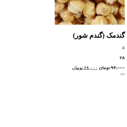
گندمک (گندم شور)
٪
۲۸
۹۴,۰۰۰
تومان
۶۸,۰۰۰
تومان