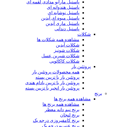
پاستیل مارابو مدادی لقمه ای
پاستیل هندوانه ای
پاستیل نوشابه ای
پاستیل میوه ای آیدین
پاستیل ماری آیدین
پاستیل دندانی
شکلات
مشاهده همه شکلات ها
شکلات آیدین
شکلات شونیز
شکلات شیرین عسل
شکلات کاکائویی
پروتئین بار
همه محصولات پروتئین بار
پروتئین بار با تزیین پسته
پروتئین بار با تزیین بادام هندی
پروتئین بار انجیر با تزیین پسته
برنج
مشاهده همه برنج ها
مشاهده همه برنج ها
برنج نیم دانه معطر
برنج لنجان
برنج کامفیروزی درجه یک
برنج عنبربو درجه یک