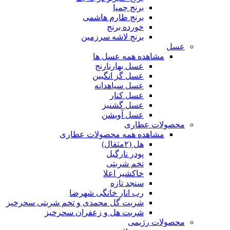
برنج چمپا
برنج طارم هاشمی
خورده برنج
برنج لاشه سرزمین
عسل
مشاهده همه عسل ها
عسل بهارنارنج
عسل گز انگبین
عسل سیاهدانه
عسل کنار
عسل گشنیز
عسل آویشن
محصولات عطاری
مشاهده همه محصولات عطاری
هل (۲مثقال)
پودر نارگیل
تخم شربتی
خاکشیر اعلا
سنجد تازه
رب انار خانگی شهرضا
شربت گل محمدی و تخم شربتی سحرخیز
شربت هل و زعفران سحرخیز
محصولات رژیمی