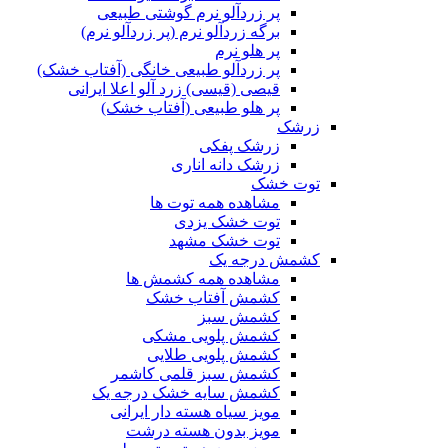
پر زردآلو نرم گوشتی طبیعی
برگه زردآلو نرم (پر زردآلو نرم)
پر هلو نرم
پر زردآلو طبیعی خانگی (آفتاب خشک)
قیصی (قیسی) زرد آلو اعلا ایرانی
پر هلو طبیعی (آفتاب خشک)
زرشک
زرشک پفکی
زرشک دانه اناری
توت خشک
مشاهده همه توت ها
توت خشک یزدی
توت خشک مشهد
کشمش درجه یک
مشاهده همه کشمش ها
کشمش آفتاب خشک
کشمش سبز
کشمش پلویی مشکی
کشمش پلویی طلایی
کشمش سبز قلمی کاشمر
کشمش سایه خشک درجه یک
مویز سیاه هسته دار ایرانی
مویز بدون هسته درشت