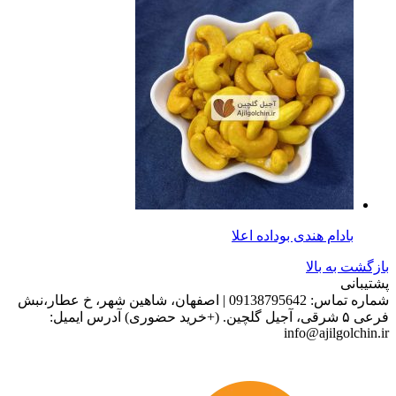
بادام هندی بوداده اعلا
بازگشت به بالا
پشتیبانی
شماره تماس:
09138795642
|
اصفهان، شاهین شهر، خ عطار،نبش
فرعی ۵ شرقی، آجیل گلچین. (+خرید حضوری)
آدرس ایمیل:
info@ajilgolchin.ir