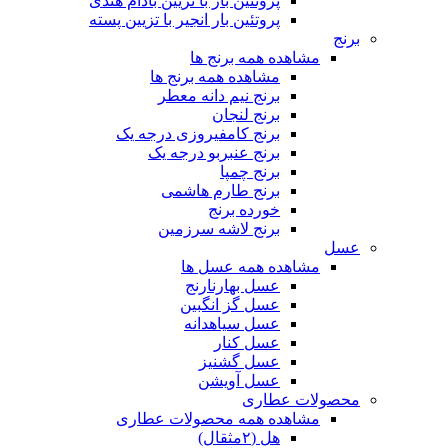
پروتئین بار با تزیین بادام هندی
پروتئین بار انجیر با تزیین پسته
برنج
مشاهده همه برنج ها
مشاهده همه برنج ها
برنج نیم دانه معطر
برنج لنجان
برنج کامفیروزی درجه یک
برنج عنبربو درجه یک
برنج چمپا
برنج طارم هاشمی
خورده برنج
برنج لاشه سرزمین
عسل
مشاهده همه عسل ها
عسل بهارنارنج
عسل گز انگبین
عسل سیاهدانه
عسل کنار
عسل گشنیز
عسل آویشن
محصولات عطاری
مشاهده همه محصولات عطاری
هل (۲مثقال)