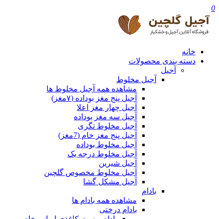
0
خانه
دسته بندی محصولات
آجیل
آجیل مخلوط
مشاهده همه آجیل مخلوط ها
آجیل پنج مغز بوداده (۷مغز)
آجیل چهار مغز اعلا
آجیل سه مغز بوداده
آجیل مخلوط تگری
آجیل پنج مغز خام (7مغز)
آجیل مخلوط بوداده
آجیل مخلوط درجه یک
آجیل شیرین
آجیل مخلوط مخصوص گلچین
آجیل مشکل گشا
بادام
مشاهده همه بادام ها
بادام درختی
بادام پوست کاغذی ایرانی خام