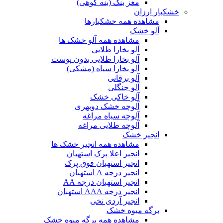
مغز بنک (بنه کوهی)
خشکبار ارزان
مشاهده همه خشکبارها
آلو خشک
مشاهده همه آلو خشک ها
آلو بخارا طلایی
آلو بخارا طلایی بدون پوست
آلو بخارا سیاه (مشکی)
آلو برقانی
آلو جنگلی
آلو خاکی خشک
آلوچه خشک دوبهری
آلوچه سیاه مراغه
آلوچه طلایی مراغه
انجیر خشک
مشاهده همه انجیر خشک ها
انجیر اعلا پرک استهبان
انجیر استهبان فوق پرک
انجیر درجه A استهبان
انجیر استهبان درجه AA
انجیر درجه AAA استهبان
انجیر آردی نخی
برگه میوه خشک
مشاهده همه برگه میوه خشک