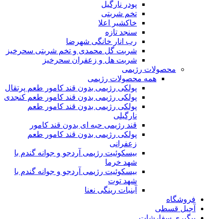
پودر نارگیل
تخم شربتی
خاکشیر اعلا
سنجد تازه
رب انار خانگی شهرضا
شربت گل محمدی و تخم شربتی سحرخیز
شربت هل و زعفران سحرخیز
محصولات رژیمی
همه محصولات رژیمی
پولکی رژیمی بدون قند کامور طعم پرتقال
پولکی رژیمی بدون قند کامور طعم کنجدی
پولکی رژیمی بدون قند کامور طعم
نارگیلی
قند رژیمی حبه ای بدون قند کامور
پولکی رژیمی بدون قند کامور طعم
زعفرانی
بيسکوئيت رژیمی آردجو و جوانه گندم با
شهد خرما
بيسکوئيت رژیمی آردجو و جوانه گندم با
شهد توت
آبنبات رینگی نعنا
فروشگاه
آجیل قسطی
پیگیری سفارشات