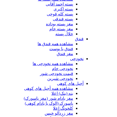
پسته احمد آقایی
پسته اکبری
پسته کله قوچی
پسته فندقی
مغز پسته بوداده
مغز پسته خام
خلال پسته
فندق
مشاهده همه فندق ها
فندق با پوست
مغز فندق
نخودچی
مشاهده همه نخودچی ها
نخودچی خام
قیمت نخودچی شور
نخودچی شیرین
آجیل های کوهی
مشاهده همه آجیل های کوهی
بنه (بنک) اعلا
مغز بادام شور (مغز پاسورک)
پاسورک (الوک یا بادام کوهی)
کلخونگ اعلا
مغز زردآلو خیس