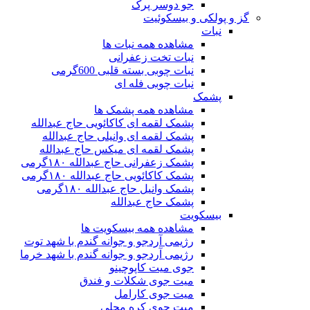
جو دوسر پرک
گز و پولکی و بیسکوئیت
نبات
مشاهده همه نبات ها
نبات تخت زعفرانی
نبات چوبی بسته قلبی 600گرمی
نبات چوبی فله ای
پشمک
مشاهده همه پشمک ها
پشمک لقمه ای کاکائویی حاج عبدالله
پشمک لقمه ای وانیلی حاج عبدالله
پشمک لقمه ای میکس حاج عبدالله
پشمک زعفرانی حاج عبدالله ۱۸۰گرمی
پشمک کاکائویی حاج عبدالله ۱۸۰گرمی
پشمک وانیل حاج عبدالله ۱۸۰گرمی
پشمک حاج عبدالله
بیسکویت
مشاهده همه بیسکویت ها
رژیمی آردجو و جوانه گندم با شهد توت
رژیمی آردجو و جوانه گندم با شهد خرما
جوی میت کاپوچینو
میت جوی شکلات و فندق
میت جوی کارامل
میت جوی کره محلی