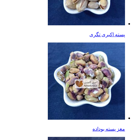
پسته اکبری تگری
مغز پسته بوداده