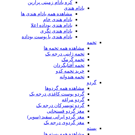
کره بادام زمینی پرارین
بادام هندی
مشاهده همه بادام هندی ها
بادام هندی خام
بادام هندی بوداده اعلا
بادام هندی تگری
بادام هندی با پوست بوداده
تخمه
مشاهده همه تخمه ها
تخمه ژاپنی درجه یک
تخمه گرمک
تخمه آفتابگردان
خرید تخمه کدو
تخمه هندوانه
گردو
مشاهده همه گردوها
گردو پوست کاغذی درجه یک
گردو مراغه
گردو تویسرکان درجه یک
مغز گردو فسنجانی
مغز گردو ایرانی سفید (سوپر)
مغز گردوی درجه یک
پسته
مشاهده همه پسته ها