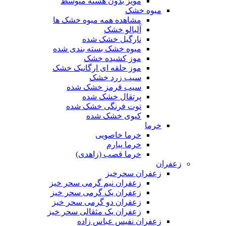
مویز بدون هسته متوسط
میوه خشک
مشاهده همه میوه خشک ها
آلبالو خشک
نارگیل خشک شده
میوه خشک بسته بندی شده
موز کشیده خشک
موز حلقه ای ارگانیک خشک
سیب زرد خشک
سیب قرمز خشک شده
پرتقال خشک شده
توت فرنگی خشک شده
کیوی خشک شده
خرما
خرما خاصویی
خرما پیارم
خرما قصب (زاهدی)
زعفران
زعفران سحرخیز
زعفران نیم گرمی سحر خیز
زعفران یک گرمی سحر خیز
زعفران دو گرمی سحر خیز
زعفران یک مثقالی سحر خیز
زعفران نفیس عباس زاده