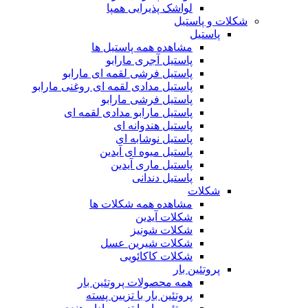
لواشک پذیرایی همپا
شکلات و پاستیل
پاستیل
مشاهده همه پاستیل ها
پاستیل آجری مارابو
پاستیل فرشی لقمه ای مارابو
پاستیل مدادی لقمه ای روغنی مارابو
پاستیل فرشی مارابو
پاستیل مارابو مدادی لقمه ای
پاستیل هندوانه ای
پاستیل نوشابه ای
پاستیل میوه ای آیدین
پاستیل ماری آیدین
پاستیل دندانی
شکلات
مشاهده همه شکلات ها
شکلات آیدین
شکلات شونیز
شکلات شیرین عسل
شکلات کاکائویی
پروتئین بار
همه محصولات پروتئین بار
پروتئین بار با تزیین پسته