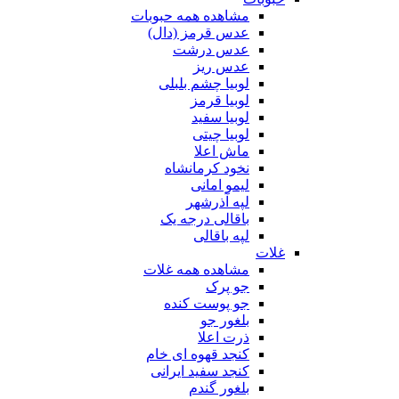
مشاهده همه حبوبات
عدس قرمز (دال)
عدس درشت
عدس ریز
لوبیا چشم بلبلی
لوبیا قرمز
لوبیا سفید
لوبیا چیتی
ماش اعلا
نخود کرمانشاه
لیمو امانی
لپه آذرشهر
باقالی درجه یک
لپه باقالی
غلات
مشاهده همه غلات
جو پرک
جو پوست کنده
بلغور جو
ذرت اعلا
کنجد قهوه ای خام
کنجد سفید ایرانی
بلغور گندم