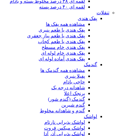
لقمه ای ۳۸ درصد مخلوط پسته و بادام
لقمه ای ۴۰ درصد پسته
تنقلات
پفک هندی
مشاهده همه پفک ها
پفک هندی با طعم پنیری
پفک هندی با طعم پیاز جعفری
پفک هندی با طعم کچاپ
پفک هندی خام مسطح
پفک هندی خام لوله ای
پفک هندی آماده لوله ای
گندمک
مشاهده همه گندمک ها
پفیلا پنیری
حاجی بادام
شاهدانه درجه یک
برنجک اعلا
گندمک (گندم شور)
گندم شیرین
گندم و شاهدانه مخلوط
لواشک
لواشک پذیرایی نارتام
لواشک میکس فروت
لواشک پذیرایی آذر آدا