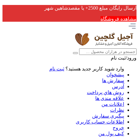
ارسال رایگان مبلغ 2500+ یا مقصدشاهین شهر
مشاهده فروشگاه
ورود/ثبت نام
وارد شوید
کاربر جدید هستید؟
ثبت نام
پیشخوان
سفارش ها
آدرس
روش هاي پرداخت
علاقه مندی ها
اعلانات من
نظرات
پیگیری سفارش
اطلاعات حساب كاربری
خروج
کیف پول من