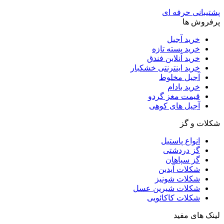
پشتیبانی حرفه ای
پرفروش ها
خرید آجیل
خرید پسته تازه
خرید آنلاین فندق
خرید اینترنتی خشکبار
آجیل مخلوط
خرید بادام
قیمت مغز گردو
آجیل های کوهی
شکلات و گز
انواع پاستیل
گز دردشتی
گز سپاهان
شکلات آیدین
شکلات شونیز
شکلات شیرین عسل
شکلات کاکائویی
لینک های مفید