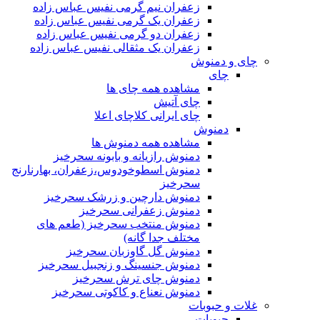
زعفران نیم گرمی نفیس عباس زاده
زعفران یک گرمی نفیس عباس زاده
زعفران دو گرمی نفیس عباس زاده
زعفران یک مثقالی نفیس عباس زاده
چای و دمنوش
چای
مشاهده همه چای ها
چای آتیش
چای ایرانی کلاچای اعلا
دمنوش
مشاهده همه دمنوش ها
دمنوش رازیانه و بابونه سحرخیز
دمنوش اسطوخودوس،زعفران، بهارنارنج
سحرخیز
دمنوش دارچین و زرشک سحرخیز
دمنوش زعفرانی سحرخیز
دمنوش منتخب سحرخیز (طعم های
مختلف جدا گانه)
دمنوش گل گاوزبان سحرخیز
دمنوش جنسینگ و زنجبیل سحرخیز
دمنوش چای ترش سحرخیز
دمنوش نعناع و کاکوتی سحرخیز
غلات و حبوبات
حبوبات