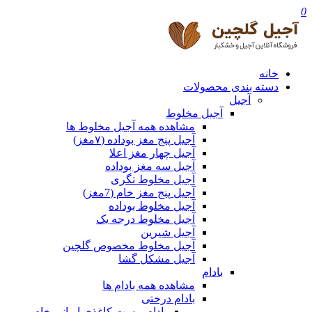
0
خانه
دسته بندی محصولات
آجیل
آجیل مخلوط
مشاهده همه آجیل مخلوط ها
آجیل پنج مغز بوداده (۷مغز)
آجیل چهار مغز اعلا
آجیل سه مغز بوداده
آجیل مخلوط تگری
آجیل پنج مغز خام (7مغز)
آجیل مخلوط بوداده
آجیل مخلوط درجه یک
آجیل شیرین
آجیل مخلوط مخصوص گلچین
آجیل مشکل گشا
بادام
مشاهده همه بادام ها
بادام درختی
بادام پوست کاغذی ایرانی خام