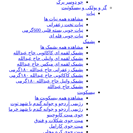
جو دوسر پرک
گز و پولکی و بیسکوئیت
نبات
مشاهده همه نبات ها
نبات تخت زعفرانی
نبات چوبی بسته قلبی 600گرمی
نبات چوبی فله ای
پشمک
مشاهده همه پشمک ها
پشمک لقمه ای کاکائویی حاج عبدالله
پشمک لقمه ای وانیلی حاج عبدالله
پشمک لقمه ای میکس حاج عبدالله
پشمک زعفرانی حاج عبدالله ۱۸۰گرمی
پشمک کاکائویی حاج عبدالله ۱۸۰گرمی
پشمک وانیل حاج عبدالله ۱۸۰گرمی
پشمک حاج عبدالله
بیسکویت
مشاهده همه بیسکویت ها
رژیمی آردجو و جوانه گندم با شهد توت
رژیمی آردجو و جوانه گندم با شهد خرما
جوی میت کاپوچینو
میت جوی شکلات و فندق
میت جوی کارامل
میت جوی کره محلی