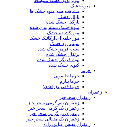
مویز بدون هسته متوسط
میوه خشک
مشاهده همه میوه خشک ها
آلبالو خشک
نارگیل خشک شده
میوه خشک بسته بندی شده
موز کشیده خشک
موز حلقه ای ارگانیک خشک
سیب زرد خشک
سیب قرمز خشک شده
پرتقال خشک شده
توت فرنگی خشک شده
کیوی خشک شده
خرما
خرما خاصویی
خرما پیارم
خرما قصب (زاهدی)
زعفران
زعفران سحرخیز
زعفران نیم گرمی سحر خیز
زعفران یک گرمی سحر خیز
زعفران دو گرمی سحر خیز
زعفران یک مثقالی سحر خیز
زعفران نفیس عباس زاده