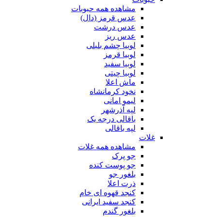
مشاهده همه حبوبات
عدس قرمز (دال)
عدس درشت
عدس ریز
لوبیا چشم بلبلی
لوبیا قرمز
لوبیا سفید
لوبیا چیتی
ماش اعلا
نخود کرمانشاه
لیمو امانی
لپه آذرشهر
باقالی درجه یک
لپه باقالی
غلات
مشاهده همه غلات
جو پرک
جو پوست کنده
بلغور جو
ذرت اعلا
کنجد قهوه ای خام
کنجد سفید ایرانی
بلغور گندم