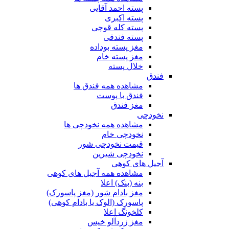
پسته احمد آقایی
پسته اکبری
پسته کله قوچی
پسته فندقی
مغز پسته بوداده
مغز پسته خام
خلال پسته
فندق
مشاهده همه فندق ها
فندق با پوست
مغز فندق
نخودچی
مشاهده همه نخودچی ها
نخودچی خام
قیمت نخودچی شور
نخودچی شیرین
آجیل های کوهی
مشاهده همه آجیل های کوهی
بنه (بنک) اعلا
مغز بادام شور (مغز پاسورک)
پاسورک (الوک یا بادام کوهی)
کلخونگ اعلا
مغز زردآلو خیس