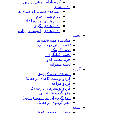
کره بادام زمینی پرارین
بادام هندی
مشاهده همه بادام هندی ها
بادام هندی خام
بادام هندی بوداده اعلا
بادام هندی تگری
بادام هندی با پوست بوداده
تخمه
مشاهده همه تخمه ها
تخمه ژاپنی درجه یک
تخمه گرمک
تخمه آفتابگردان
خرید تخمه کدو
تخمه هندوانه
گردو
مشاهده همه گردوها
گردو پوست کاغذی درجه یک
گردو مراغه
گردو تویسرکان درجه یک
مغز گردو فسنجانی
مغز گردو ایرانی سفید (سوپر)
مغز گردوی درجه یک
پسته
مشاهده همه پسته ها