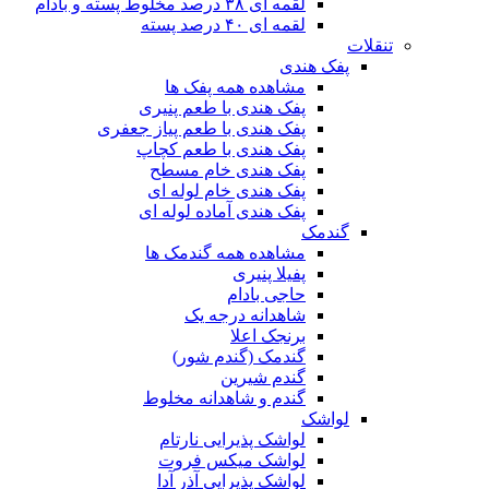
لقمه ای ۳۸ درصد مخلوط پسته و بادام
لقمه ای ۴۰ درصد پسته
تنقلات
پفک هندی
مشاهده همه پفک ها
پفک هندی با طعم پنیری
پفک هندی با طعم پیاز جعفری
پفک هندی با طعم کچاپ
پفک هندی خام مسطح
پفک هندی خام لوله ای
پفک هندی آماده لوله ای
گندمک
مشاهده همه گندمک ها
پفیلا پنیری
حاجی بادام
شاهدانه درجه یک
برنجک اعلا
گندمک (گندم شور)
گندم شیرین
گندم و شاهدانه مخلوط
لواشک
لواشک پذیرایی نارتام
لواشک میکس فروت
لواشک پذیرایی آذر آدا