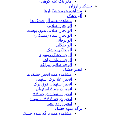
مغز بنک (بنه کوهی)
خشکبار ارزان
مشاهده همه خشکبارها
آلو خشک
مشاهده همه آلو خشک ها
آلو بخارا طلایی
آلو بخارا طلایی بدون پوست
آلو بخارا سیاه (مشکی)
آلو برقانی
آلو جنگلی
آلو خاکی خشک
آلوچه خشک دوبهری
آلوچه سیاه مراغه
آلوچه طلایی مراغه
انجیر خشک
مشاهده همه انجیر خشک ها
انجیر اعلا پرک استهبان
انجیر استهبان فوق پرک
انجیر درجه A استهبان
انجیر استهبان درجه AA
انجیر درجه AAA استهبان
انجیر آردی نخی
برگه میوه خشک
مشاهده همه برگه میوه خشک