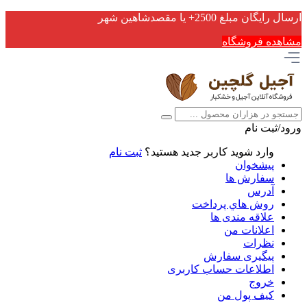
ارسال رایگان مبلغ 2500+ یا مقصدشاهین شهر
مشاهده فروشگاه
ورود/ثبت نام
وارد شوید
کاربر جدید هستید؟
ثبت نام
پیشخوان
سفارش ها
آدرس
روش هاي پرداخت
علاقه مندی ها
اعلانات من
نظرات
پیگیری سفارش
اطلاعات حساب كاربری
خروج
کیف پول من