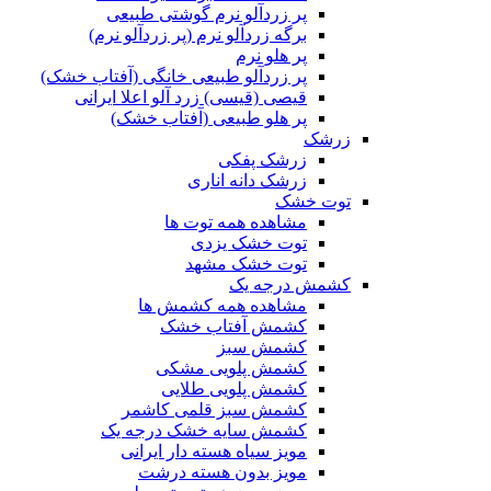
پر زردآلو نرم گوشتی طبیعی
برگه زردآلو نرم (پر زردآلو نرم)
پر هلو نرم
پر زردآلو طبیعی خانگی (آفتاب خشک)
قیصی (قیسی) زرد آلو اعلا ایرانی
پر هلو طبیعی (آفتاب خشک)
زرشک
زرشک پفکی
زرشک دانه اناری
توت خشک
مشاهده همه توت ها
توت خشک یزدی
توت خشک مشهد
کشمش درجه یک
مشاهده همه کشمش ها
کشمش آفتاب خشک
کشمش سبز
کشمش پلویی مشکی
کشمش پلویی طلایی
کشمش سبز قلمی کاشمر
کشمش سایه خشک درجه یک
مویز سیاه هسته دار ایرانی
مویز بدون هسته درشت