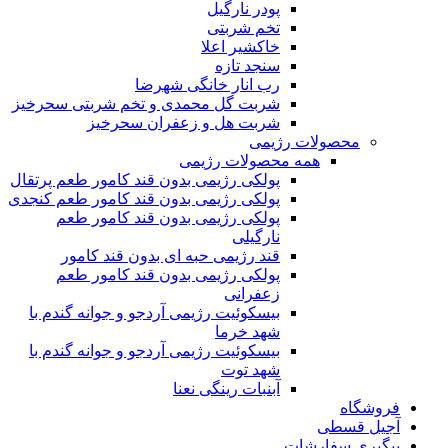
پودر نارگیل
تخم شربتی
خاکشیر اعلا
سنجد تازه
رب انار خانگی شهرضا
شربت گل محمدی و تخم شربتی سحرخیز
شربت هل و زعفران سحرخیز
محصولات رژیمی
همه محصولات رژیمی
پولکی رژیمی بدون قند کامور طعم پرتقال
پولکی رژیمی بدون قند کامور طعم کنجدی
پولکی رژیمی بدون قند کامور طعم
نارگیلی
قند رژیمی حبه ای بدون قند کامور
پولکی رژیمی بدون قند کامور طعم
زعفرانی
بيسکوئيت رژیمی آردجو و جوانه گندم با
شهد خرما
بيسکوئيت رژیمی آردجو و جوانه گندم با
شهد توت
آبنبات رینگی نعنا
فروشگاه
آجیل قسطی
پیگیری سفارشات