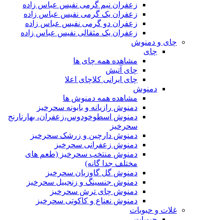
زعفران نیم گرمی نفیس عباس زاده
زعفران یک گرمی نفیس عباس زاده
زعفران دو گرمی نفیس عباس زاده
زعفران یک مثقالی نفیس عباس زاده
چای و دمنوش
چای
مشاهده همه چای ها
چای آتیش
چای ایرانی کلاچای اعلا
دمنوش
مشاهده همه دمنوش ها
دمنوش رازیانه و بابونه سحرخیز
دمنوش اسطوخودوس،زعفران، بهارنارنج
سحرخیز
دمنوش دارچین و زرشک سحرخیز
دمنوش زعفرانی سحرخیز
دمنوش منتخب سحرخیز (طعم های
مختلف جدا گانه)
دمنوش گل گاوزبان سحرخیز
دمنوش جنسینگ و زنجبیل سحرخیز
دمنوش چای ترش سحرخیز
دمنوش نعناع و کاکوتی سحرخیز
غلات و حبوبات
حبوبات