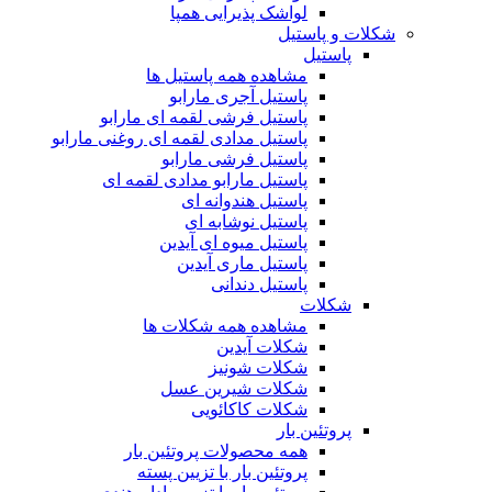
لواشک پذیرایی همپا
شکلات و پاستیل
پاستیل
مشاهده همه پاستیل ها
پاستیل آجری مارابو
پاستیل فرشی لقمه ای مارابو
پاستیل مدادی لقمه ای روغنی مارابو
پاستیل فرشی مارابو
پاستیل مارابو مدادی لقمه ای
پاستیل هندوانه ای
پاستیل نوشابه ای
پاستیل میوه ای آیدین
پاستیل ماری آیدین
پاستیل دندانی
شکلات
مشاهده همه شکلات ها
شکلات آیدین
شکلات شونیز
شکلات شیرین عسل
شکلات کاکائویی
پروتئین بار
همه محصولات پروتئین بار
پروتئین بار با تزیین پسته