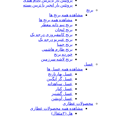
پروتئین بار با تزیین بادام هندی
پروتئین بار انجیر با تزیین پسته
برنج
مشاهده همه برنج ها
مشاهده همه برنج ها
برنج نیم دانه معطر
برنج لنجان
برنج کامفیروزی درجه یک
برنج عنبربو درجه یک
برنج چمپا
برنج طارم هاشمی
خورده برنج
برنج لاشه سرزمین
عسل
مشاهده همه عسل ها
عسل بهارنارنج
عسل گز انگبین
عسل سیاهدانه
عسل کنار
عسل گشنیز
عسل آویشن
محصولات عطاری
مشاهده همه محصولات عطاری
هل (۲مثقال)