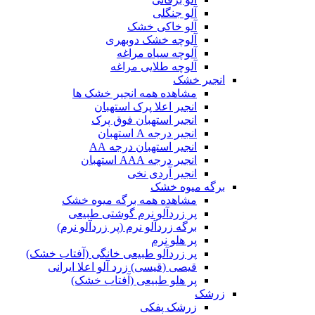
آلو جنگلی
آلو خاکی خشک
آلوچه خشک دوبهری
آلوچه سیاه مراغه
آلوچه طلایی مراغه
انجیر خشک
مشاهده همه انجیر خشک ها
انجیر اعلا پرک استهبان
انجیر استهبان فوق پرک
انجیر درجه A استهبان
انجیر استهبان درجه AA
انجیر درجه AAA استهبان
انجیر آردی نخی
برگه میوه خشک
مشاهده همه برگه میوه خشک
پر زردآلو نرم گوشتی طبیعی
برگه زردآلو نرم (پر زردآلو نرم)
پر هلو نرم
پر زردآلو طبیعی خانگی (آفتاب خشک)
قیصی (قیسی) زرد آلو اعلا ایرانی
پر هلو طبیعی (آفتاب خشک)
زرشک
زرشک پفکی