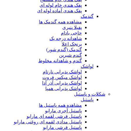
پفک هندی خام لوله ای
پفک هندی آماده لوله ای
گندمک
مشاهده همه گندمک ها
پفیلا پنیری
حاجی بادام
شاهدانه درجه یک
برنجک اعلا
گندمک (گندم شور)
گندم شیرین
گندم و شاهدانه مخلوط
لواشک
لواشک پذیرایی نارتام
لواشک میکس فروت
لواشک پذیرایی آذر آدا
لواشک پذیرایی همپا
شکلات و پاستیل
پاستیل
مشاهده همه پاستیل ها
پاستیل آجری مارابو
پاستیل فرشی لقمه ای مارابو
پاستیل مدادی لقمه ای روغنی مارابو
پاستیل فرشی مارابو