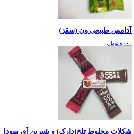
آدامس طبیعی ون (سقز)
۸,۰۰۰
تومان
شکلات مخلوط تلخ(دارک) و شیرین آی سودا