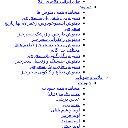
چای ایرانی کلاچای اعلا
دمنوش
مشاهده همه دمنوش ها
دمنوش رازیانه و بابونه سحرخیز
دمنوش اسطوخودوس،زعفران، بهارنارنج
سحرخیز
دمنوش دارچین و زرشک سحرخیز
دمنوش زعفرانی سحرخیز
دمنوش منتخب سحرخیز (طعم های
مختلف جدا گانه)
دمنوش گل گاوزبان سحرخیز
دمنوش جنسینگ و زنجبیل سحرخیز
دمنوش چای ترش سحرخیز
دمنوش نعناع و کاکوتی سحرخیز
غلات و حبوبات
حبوبات
مشاهده همه حبوبات
عدس قرمز (دال)
عدس درشت
عدس ریز
لوبیا چشم بلبلی
لوبیا قرمز
لوبیا سفید
لوبیا چیتی