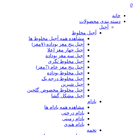
0
خانه
دسته بندی محصولات
آجیل
آجیل مخلوط
مشاهده همه آجیل مخلوط ها
آجیل پنج مغز بوداده (۷مغز)
آجیل چهار مغز اعلا
آجیل سه مغز بوداده
آجیل مخلوط تگری
آجیل پنج مغز خام (7مغز)
آجیل مخلوط بوداده
آجیل مخلوط درجه یک
آجیل شیرین
آجیل مخلوط مخصوص گلچین
آجیل مشکل گشا
بادام
مشاهده همه بادام ها
بادام درختی
بادام زمینی
بادام هندی
تخمه