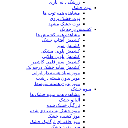
زرشک دانه اناری
توت خشک
مشاهده همه توت ها
توت خشک یزدی
توت خشک مشهد
کشمش درجه یک
مشاهده همه کشمش ها
کشمش آفتاب خشک
کشمش سبز
کشمش پلویی مشکی
کشمش پلویی طلایی
کشمش سبز قلمی کاشمر
کشمش سایه خشک درجه یک
مویز سیاه هسته دار ایرانی
مویز بدون هسته درشت
مویز بدون هسته متوسط
میوه خشک
مشاهده همه میوه خشک ها
آلبالو خشک
نارگیل خشک شده
میوه خشک بسته بندی شده
موز کشیده خشک
موز حلقه ای ارگانیک خشک
سیب زرد خشک