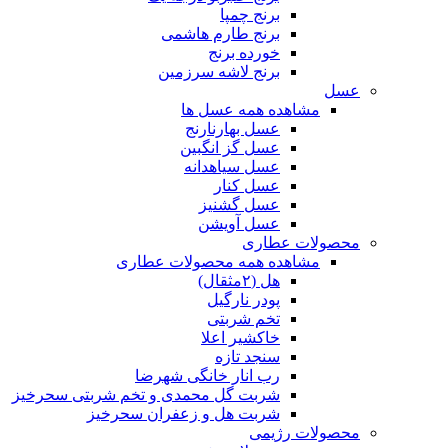
برنج چمپا
برنج طارم هاشمی
خورده برنج
برنج لاشه سرزمین
عسل
مشاهده همه عسل ها
عسل بهارنارنج
عسل گز انگبین
عسل سیاهدانه
عسل کنار
عسل گشنیز
عسل آویشن
محصولات عطاری
مشاهده همه محصولات عطاری
هل (۲مثقال)
پودر نارگیل
تخم شربتی
خاکشیر اعلا
سنجد تازه
رب انار خانگی شهرضا
شربت گل محمدی و تخم شربتی سحرخیز
شربت هل و زعفران سحرخیز
محصولات رژیمی