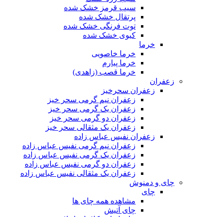
سیب قرمز خشک شده
پرتقال خشک شده
توت فرنگی خشک شده
کیوی خشک شده
خرما
خرما خاصویی
خرما پیارم
خرما قصب (زاهدی)
زعفران
زعفران سحرخیز
زعفران نیم گرمی سحر خیز
زعفران یک گرمی سحر خیز
زعفران دو گرمی سحر خیز
زعفران یک مثقالی سحر خیز
زعفران نفیس عباس زاده
زعفران نیم گرمی نفیس عباس زاده
زعفران یک گرمی نفیس عباس زاده
زعفران دو گرمی نفیس عباس زاده
زعفران یک مثقالی نفیس عباس زاده
چای و دمنوش
چای
مشاهده همه چای ها
چای آتیش