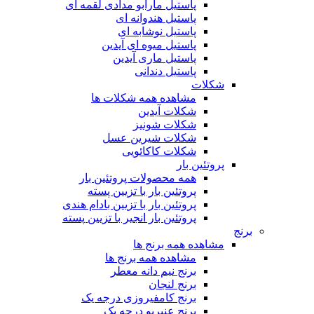
پاستیل مارابو مدادی لقمه ای
پاستیل هندوانه ای
پاستیل نوشابه ای
پاستیل میوه ای آیدین
پاستیل ماری آیدین
پاستیل دندانی
شکلات
مشاهده همه شکلات ها
شکلات آیدین
شکلات شونیز
شکلات شیرین عسل
شکلات کاکائویی
پروتئین بار
همه محصولات پروتئین بار
پروتئین بار با تزیین پسته
پروتئین بار با تزیین بادام هندی
پروتئین بار انجیر با تزیین پسته
برنج
مشاهده همه برنج ها
مشاهده همه برنج ها
برنج نیم دانه معطر
برنج لنجان
برنج کامفیروزی درجه یک
برنج عنبربو درجه یک