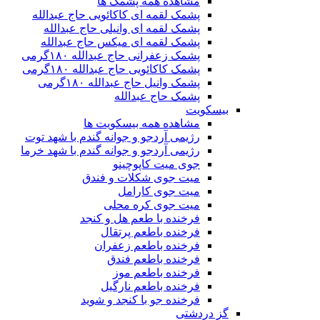
مشاهده همه پشمک ها
پشمک لقمه ای کاکائویی حاج عبدالله
پشمک لقمه ای وانیلی حاج عبدالله
پشمک لقمه ای میکس حاج عبدالله
پشمک زعفرانی حاج عبدالله ۱۸۰گرمی
پشمک کاکائویی حاج عبدالله ۱۸۰گرمی
پشمک وانیل حاج عبدالله ۱۸۰گرمی
پشمک حاج عبدالله
بیسکویت
مشاهده همه بیسکویت ها
رژیمی آردجو و جوانه گندم با شهد توت
رژیمی آردجو و جوانه گندم با شهد خرما
جوی میت کاپوچینو
میت جوی شکلات و فندق
میت جوی کارامل
میت جوی کره محلی
فرخنده با طعم هل و کنجد
فرخنده باطعم پرتقال
فرخنده باطعم زعفران
فرخنده باطعم فندق
فرخنده باطعم موز
فرخنده باطعم نارگیل
فرخنده جو با کنجد و شوید
گز دردشتی