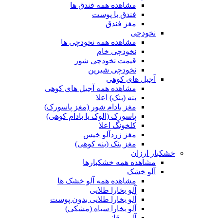
مشاهده همه فندق ها
فندق با پوست
مغز فندق
نخودچی
مشاهده همه نخودچی ها
نخودچی خام
قیمت نخودچی شور
نخودچی شیرین
آجیل های کوهی
مشاهده همه آجیل های کوهی
بنه (بنک) اعلا
مغز بادام شور (مغز پاسورک)
پاسورک (الوک یا بادام کوهی)
کلخونگ اعلا
مغز زردآلو خیس
مغز بنک (بنه کوهی)
خشکبار ارزان
مشاهده همه خشکبارها
آلو خشک
مشاهده همه آلو خشک ها
آلو بخارا طلایی
آلو بخارا طلایی بدون پوست
آلو بخارا سیاه (مشکی)
آلو برقانی