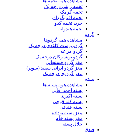
مشاهده همه تخمه ها
تخمه ژاپنی درجه یک
تخمه گرمک
تخمه آفتابگردان
خرید تخمه کدو
تخمه هندوانه
گردو
مشاهده همه گردوها
گردو پوست کاغذی درجه یک
گردو مراغه
گردو تویسرکان درجه یک
مغز گردو فسنجانی
مغز گردو ایرانی سفید (سوپر)
مغز گردوی درجه یک
پسته
مشاهده همه پسته ها
پسته احمد آقایی
پسته اکبری
پسته کله قوچی
پسته فندقی
مغز پسته بوداده
مغز پسته خام
خلال پسته
فندق