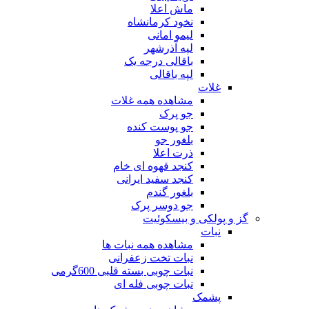
ماش اعلا
نخود کرمانشاه
لیمو امانی
لپه آذرشهر
باقالی درجه یک
لپه باقالی
غلات
مشاهده همه غلات
جو پرک
جو پوست کنده
بلغور جو
ذرت اعلا
کنجد قهوه ای خام
کنجد سفید ایرانی
بلغور گندم
جو دوسر پرک
گز و پولکی و بیسکوئیت
نبات
مشاهده همه نبات ها
نبات تخت زعفرانی
نبات چوبی بسته قلبی 600گرمی
نبات چوبی فله ای
پشمک