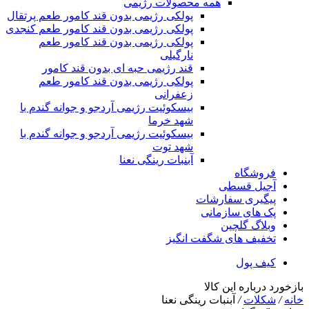
همه محصولات رژیمی
پولکی رژیمی بدون قند کامور طعم پرتقال
پولکی رژیمی بدون قند کامور طعم کنجدی
پولکی رژیمی بدون قند کامور طعم
نارگیلی
قند رژیمی حبه ای بدون قند کامور
پولکی رژیمی بدون قند کامور طعم
زعفرانی
بيسکوئيت رژیمی آردجو و جوانه گندم با
شهد خرما
بيسکوئيت رژیمی آردجو و جوانه گندم با
شهد توت
آبنبات رینگی نعنا
فروشگاه
آجیل قسطی
پیگیری سفارشات
پک های سازمانی
وبلاگ گلچین
تخفیف های شگفت انگیز
کیف پول
بازخورد درباره این کالا
خانه
/
شکلات
/
آبنبات رینگی نعنا