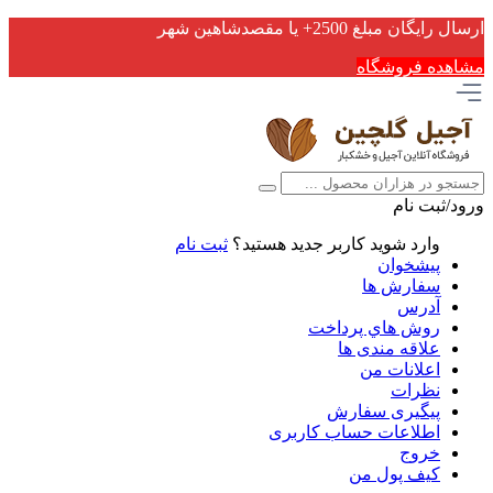
ارسال رایگان مبلغ 2500+ یا مقصدشاهین شهر
مشاهده فروشگاه
ورود/ثبت نام
وارد شوید
کاربر جدید هستید؟
ثبت نام
پیشخوان
سفارش ها
آدرس
روش هاي پرداخت
علاقه مندی ها
اعلانات من
نظرات
پیگیری سفارش
اطلاعات حساب كاربری
خروج
کیف پول من