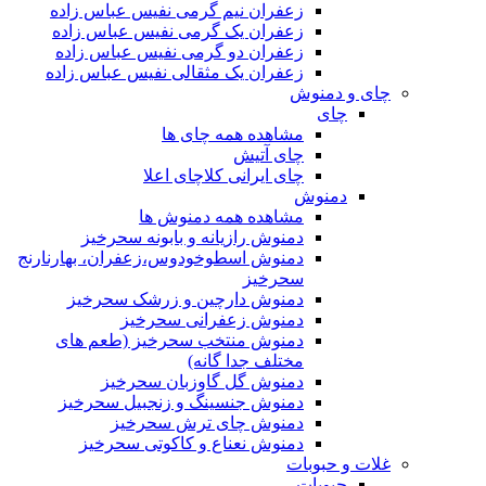
زعفران نیم گرمی نفیس عباس زاده
زعفران یک گرمی نفیس عباس زاده
زعفران دو گرمی نفیس عباس زاده
زعفران یک مثقالی نفیس عباس زاده
چای و دمنوش
چای
مشاهده همه چای ها
چای آتیش
چای ایرانی کلاچای اعلا
دمنوش
مشاهده همه دمنوش ها
دمنوش رازیانه و بابونه سحرخیز
دمنوش اسطوخودوس،زعفران، بهارنارنج
سحرخیز
دمنوش دارچین و زرشک سحرخیز
دمنوش زعفرانی سحرخیز
دمنوش منتخب سحرخیز (طعم های
مختلف جدا گانه)
دمنوش گل گاوزبان سحرخیز
دمنوش جنسینگ و زنجبیل سحرخیز
دمنوش چای ترش سحرخیز
دمنوش نعناع و کاکوتی سحرخیز
غلات و حبوبات
حبوبات