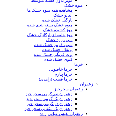
مویز بدون هسته متوسط
میوه خشک
مشاهده همه میوه خشک ها
آلبالو خشک
نارگیل خشک شده
میوه خشک بسته بندی شده
موز کشیده خشک
موز حلقه ای ارگانیک خشک
سیب زرد خشک
سیب قرمز خشک شده
پرتقال خشک شده
توت فرنگی خشک شده
کیوی خشک شده
خرما
خرما خاصویی
خرما پیارم
خرما قصب (زاهدی)
زعفران
زعفران سحرخیز
زعفران نیم گرمی سحر خیز
زعفران یک گرمی سحر خیز
زعفران دو گرمی سحر خیز
زعفران یک مثقالی سحر خیز
زعفران نفیس عباس زاده