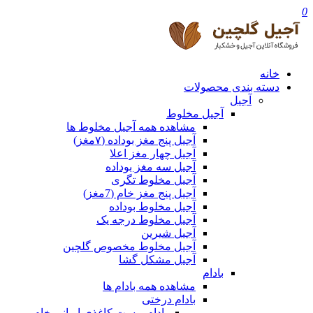
0
خانه
دسته بندی محصولات
آجیل
آجیل مخلوط
مشاهده همه آجیل مخلوط ها
آجیل پنج مغز بوداده (۷مغز)
آجیل چهار مغز اعلا
آجیل سه مغز بوداده
آجیل مخلوط تگری
آجیل پنج مغز خام (7مغز)
آجیل مخلوط بوداده
آجیل مخلوط درجه یک
آجیل شیرین
آجیل مخلوط مخصوص گلچین
آجیل مشکل گشا
بادام
مشاهده همه بادام ها
بادام درختی
بادام پوست کاغذی ایرانی خام