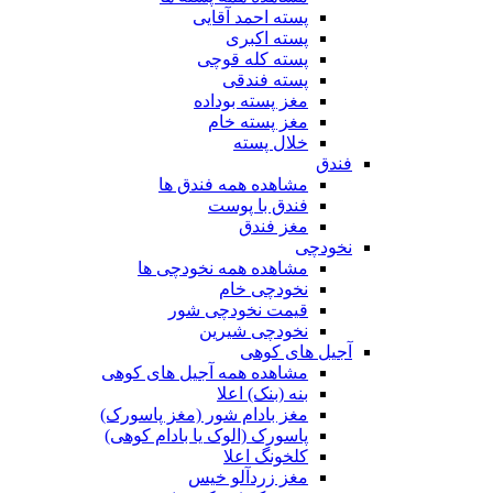
پسته احمد آقایی
پسته اکبری
پسته کله قوچی
پسته فندقی
مغز پسته بوداده
مغز پسته خام
خلال پسته
فندق
مشاهده همه فندق ها
فندق با پوست
مغز فندق
نخودچی
مشاهده همه نخودچی ها
نخودچی خام
قیمت نخودچی شور
نخودچی شیرین
آجیل های کوهی
مشاهده همه آجیل های کوهی
بنه (بنک) اعلا
مغز بادام شور (مغز پاسورک)
پاسورک (الوک یا بادام کوهی)
کلخونگ اعلا
مغز زردآلو خیس