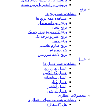
پروتئین بار با تزیین بادام هندی
پروتئین بار انجیر با تزیین پسته
برنج
مشاهده همه برنج ها
مشاهده همه برنج ها
برنج نیم دانه معطر
برنج لنجان
برنج کامفیروزی درجه یک
برنج عنبربو درجه یک
برنج چمپا
برنج طارم هاشمی
خورده برنج
برنج لاشه سرزمین
عسل
مشاهده همه عسل ها
عسل بهارنارنج
عسل گز انگبین
عسل سیاهدانه
عسل کنار
عسل گشنیز
عسل آویشن
محصولات عطاری
مشاهده همه محصولات عطاری
هل (۲مثقال)