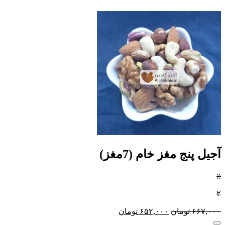
آجیل پنج مغز خام (7مغز)
٪
۲
۶۶۷,۰۰۰
تومان
۶۵۲,۰۰۰
تومان