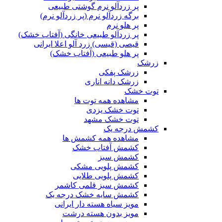
پر زردآلو نرم گوشتی طبیعی
برگه زردآلو نرم (پر زردآلو نرم)
پر هلو نرم
پر زردآلو طبیعی خانگی (آفتاب خشک)
قیصی (قیسی) زرد آلو اعلا ایرانی
پر هلو طبیعی (آفتاب خشک)
زرشک
زرشک پفکی
زرشک دانه اناری
توت خشک
مشاهده همه توت ها
توت خشک یزدی
توت خشک مشهد
کشمش درجه یک
مشاهده همه کشمش ها
کشمش آفتاب خشک
کشمش سبز
کشمش پلویی مشکی
کشمش پلویی طلایی
کشمش سبز قلمی کاشمر
کشمش سایه خشک درجه یک
مویز سیاه هسته دار ایرانی
مویز بدون هسته درشت