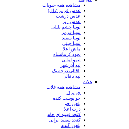
مشاهده همه حبوبات
عدس قرمز (دال)
عدس درشت
عدس ریز
لوبیا چشم بلبلی
لوبیا قرمز
لوبیا سفید
لوبیا چیتی
ماش اعلا
نخود کرمانشاه
لیمو امانی
لپه آذرشهر
باقالی درجه یک
لپه باقالی
غلات
مشاهده همه غلات
جو پرک
جو پوست کنده
بلغور جو
ذرت اعلا
کنجد قهوه ای خام
کنجد سفید ایرانی
بلغور گندم