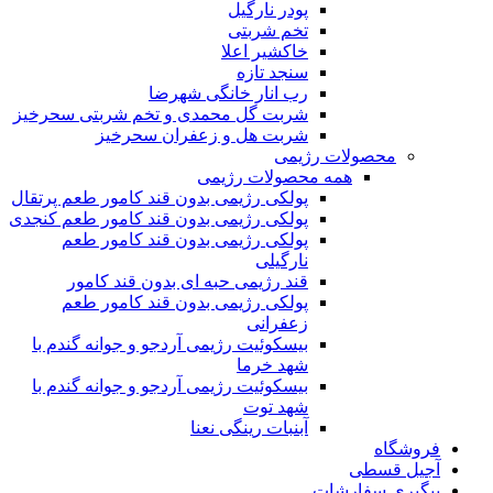
پودر نارگیل
تخم شربتی
خاکشیر اعلا
سنجد تازه
رب انار خانگی شهرضا
شربت گل محمدی و تخم شربتی سحرخیز
شربت هل و زعفران سحرخیز
محصولات رژیمی
همه محصولات رژیمی
پولکی رژیمی بدون قند کامور طعم پرتقال
پولکی رژیمی بدون قند کامور طعم کنجدی
پولکی رژیمی بدون قند کامور طعم
نارگیلی
قند رژیمی حبه ای بدون قند کامور
پولکی رژیمی بدون قند کامور طعم
زعفرانی
بيسکوئيت رژیمی آردجو و جوانه گندم با
شهد خرما
بيسکوئيت رژیمی آردجو و جوانه گندم با
شهد توت
آبنبات رینگی نعنا
فروشگاه
آجیل قسطی
پیگیری سفارشات