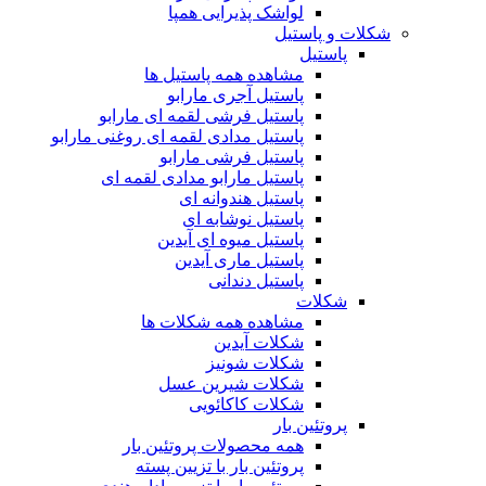
لواشک پذیرایی همپا
شکلات و پاستیل
پاستیل
مشاهده همه پاستیل ها
پاستیل آجری مارابو
پاستیل فرشی لقمه ای مارابو
پاستیل مدادی لقمه ای روغنی مارابو
پاستیل فرشی مارابو
پاستیل مارابو مدادی لقمه ای
پاستیل هندوانه ای
پاستیل نوشابه ای
پاستیل میوه ای آیدین
پاستیل ماری آیدین
پاستیل دندانی
شکلات
مشاهده همه شکلات ها
شکلات آیدین
شکلات شونیز
شکلات شیرین عسل
شکلات کاکائویی
پروتئین بار
همه محصولات پروتئین بار
پروتئین بار با تزیین پسته