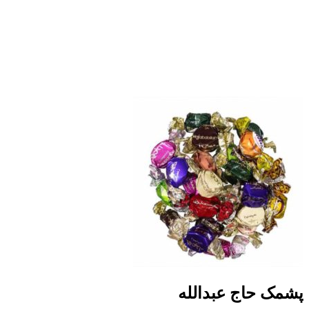
پشمک حاج عبدالله