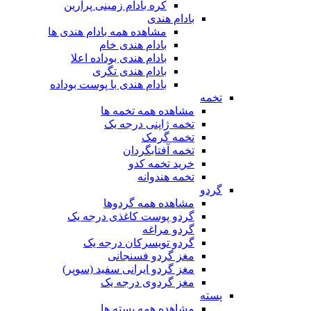
کره بادام زمینی پرارین
بادام هندی
مشاهده همه بادام هندی ها
بادام هندی خام
بادام هندی بوداده اعلا
بادام هندی تگری
بادام هندی با پوست بوداده
تخمه
مشاهده همه تخمه ها
تخمه ژاپنی درجه یک
تخمه گرمک
تخمه آفتابگردان
خرید تخمه کدو
تخمه هندوانه
گردو
مشاهده همه گردوها
گردو پوست کاغذی درجه یک
گردو مراغه
گردو تویسرکان درجه یک
مغز گردو فسنجانی
مغز گردو ایرانی سفید (سوپر)
مغز گردوی درجه یک
پسته
مشاهده همه پسته ها