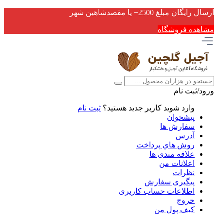
ارسال رایگان مبلغ 2500+ یا مقصدشاهین شهر
مشاهده فروشگاه
ورود/ثبت نام
وارد شوید
کاربر جدید هستید؟
ثبت نام
پیشخوان
سفارش ها
آدرس
روش هاي پرداخت
علاقه مندی ها
اعلانات من
نظرات
پیگیری سفارش
اطلاعات حساب كاربری
خروج
کیف پول من