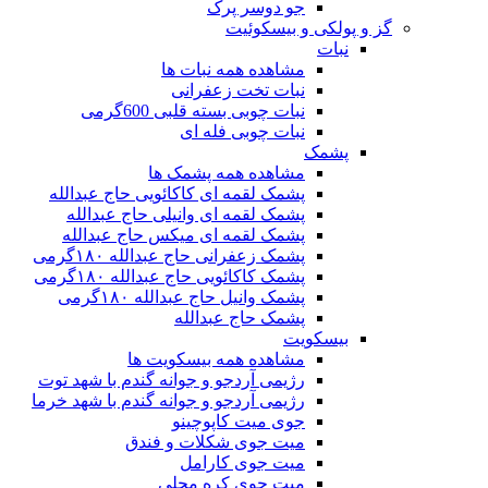
جو دوسر پرک
گز و پولکی و بیسکوئیت
نبات
مشاهده همه نبات ها
نبات تخت زعفرانی
نبات چوبی بسته قلبی 600گرمی
نبات چوبی فله ای
پشمک
مشاهده همه پشمک ها
پشمک لقمه ای کاکائویی حاج عبدالله
پشمک لقمه ای وانیلی حاج عبدالله
پشمک لقمه ای میکس حاج عبدالله
پشمک زعفرانی حاج عبدالله ۱۸۰گرمی
پشمک کاکائویی حاج عبدالله ۱۸۰گرمی
پشمک وانیل حاج عبدالله ۱۸۰گرمی
پشمک حاج عبدالله
بیسکویت
مشاهده همه بیسکویت ها
رژیمی آردجو و جوانه گندم با شهد توت
رژیمی آردجو و جوانه گندم با شهد خرما
جوی میت کاپوچینو
میت جوی شکلات و فندق
میت جوی کارامل
میت جوی کره محلی