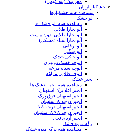
مغز بنک (بنه کوهی)
خشکبار ارزان
مشاهده همه خشکبارها
آلو خشک
مشاهده همه آلو خشک ها
آلو بخارا طلایی
آلو بخارا طلایی بدون پوست
آلو بخارا سیاه (مشکی)
آلو برقانی
آلو جنگلی
آلو خاکی خشک
آلوچه خشک دوبهری
آلوچه سیاه مراغه
آلوچه طلایی مراغه
انجیر خشک
مشاهده همه انجیر خشک ها
انجیر اعلا پرک استهبان
انجیر استهبان فوق پرک
انجیر درجه A استهبان
انجیر استهبان درجه AA
انجیر درجه AAA استهبان
انجیر آردی نخی
برگه میوه خشک
مشاهده همه برگه میوه خشک