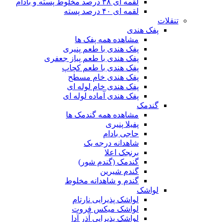
لقمه ای ۳۸ درصد مخلوط پسته و بادام
لقمه ای ۴۰ درصد پسته
تنقلات
پفک هندی
مشاهده همه پفک ها
پفک هندی با طعم پنیری
پفک هندی با طعم پیاز جعفری
پفک هندی با طعم کچاپ
پفک هندی خام مسطح
پفک هندی خام لوله ای
پفک هندی آماده لوله ای
گندمک
مشاهده همه گندمک ها
پفیلا پنیری
حاجی بادام
شاهدانه درجه یک
برنجک اعلا
گندمک (گندم شور)
گندم شیرین
گندم و شاهدانه مخلوط
لواشک
لواشک پذیرایی نارتام
لواشک میکس فروت
لواشک پذیرایی آذر آدا