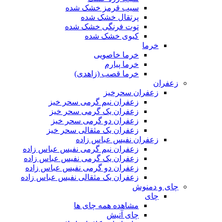
سیب قرمز خشک شده
پرتقال خشک شده
توت فرنگی خشک شده
کیوی خشک شده
خرما
خرما خاصویی
خرما پیارم
خرما قصب (زاهدی)
زعفران
زعفران سحرخیز
زعفران نیم گرمی سحر خیز
زعفران یک گرمی سحر خیز
زعفران دو گرمی سحر خیز
زعفران یک مثقالی سحر خیز
زعفران نفیس عباس زاده
زعفران نیم گرمی نفیس عباس زاده
زعفران یک گرمی نفیس عباس زاده
زعفران دو گرمی نفیس عباس زاده
زعفران یک مثقالی نفیس عباس زاده
چای و دمنوش
چای
مشاهده همه چای ها
چای آتیش