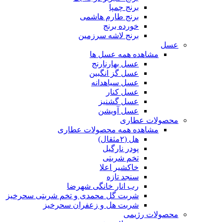
برنج چمپا
برنج طارم هاشمی
خورده برنج
برنج لاشه سرزمین
عسل
مشاهده همه عسل ها
عسل بهارنارنج
عسل گز انگبین
عسل سیاهدانه
عسل کنار
عسل گشنیز
عسل آویشن
محصولات عطاری
مشاهده همه محصولات عطاری
هل (۲مثقال)
پودر نارگیل
تخم شربتی
خاکشیر اعلا
سنجد تازه
رب انار خانگی شهرضا
شربت گل محمدی و تخم شربتی سحرخیز
شربت هل و زعفران سحرخیز
محصولات رژیمی