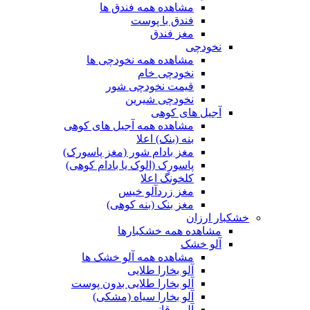
مشاهده همه فندق ها
فندق با پوست
مغز فندق
نخودچی
مشاهده همه نخودچی ها
نخودچی خام
قیمت نخودچی شور
نخودچی شیرین
آجیل های کوهی
مشاهده همه آجیل های کوهی
بنه (بنک) اعلا
مغز بادام شور (مغز پاسورک)
پاسورک (الوک یا بادام کوهی)
کلخونگ اعلا
مغز زردآلو خیس
مغز بنک (بنه کوهی)
خشکبار ارزان
مشاهده همه خشکبارها
آلو خشک
مشاهده همه آلو خشک ها
آلو بخارا طلایی
آلو بخارا طلایی بدون پوست
آلو بخارا سیاه (مشکی)
آلو برقانی