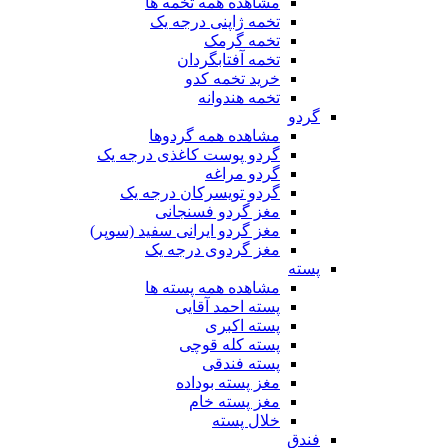
مشاهده همه تخمه ها
تخمه ژاپنی درجه یک
تخمه گرمک
تخمه آفتابگردان
خرید تخمه کدو
تخمه هندوانه
گردو
مشاهده همه گردوها
گردو پوست کاغذی درجه یک
گردو مراغه
گردو تویسرکان درجه یک
مغز گردو فسنجانی
مغز گردو ایرانی سفید (سوپر)
مغز گردوی درجه یک
پسته
مشاهده همه پسته ها
پسته احمد آقایی
پسته اکبری
پسته کله قوچی
پسته فندقی
مغز پسته بوداده
مغز پسته خام
خلال پسته
فندق