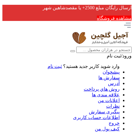
ارسال رایگان مبلغ 2500+ یا مقصدشاهین شهر
مشاهده فروشگاه
ورود/ثبت نام
وارد شوید
کاربر جدید هستید؟
ثبت نام
پیشخوان
سفارش ها
آدرس
روش هاي پرداخت
علاقه مندی ها
اعلانات من
نظرات
پیگیری سفارش
اطلاعات حساب كاربری
خروج
کیف پول من