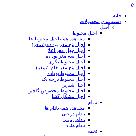
0
خانه
دسته بندی محصولات
آجیل
آجیل مخلوط
مشاهده همه آجیل مخلوط ها
آجیل پنج مغز بوداده (۷مغز)
آجیل چهار مغز اعلا
آجیل سه مغز بوداده
آجیل مخلوط تگری
آجیل پنج مغز خام (7مغز)
آجیل مخلوط بوداده
آجیل مخلوط درجه یک
آجیل شیرین
آجیل مخلوط مخصوص گلچین
آجیل مشکل گشا
بادام
مشاهده همه بادام ها
بادام درختی
بادام زمینی
بادام هندی
تخمه