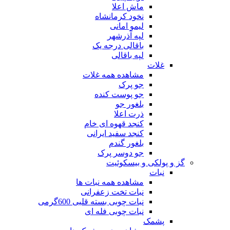
ماش اعلا
نخود کرمانشاه
لیمو امانی
لپه آذرشهر
باقالی درجه یک
لپه باقالی
غلات
مشاهده همه غلات
جو پرک
جو پوست کنده
بلغور جو
ذرت اعلا
کنجد قهوه ای خام
کنجد سفید ایرانی
بلغور گندم
جو دوسر پرک
گز و پولکی و بیسکوئیت
نبات
مشاهده همه نبات ها
نبات تخت زعفرانی
نبات چوبی بسته قلبی 600گرمی
نبات چوبی فله ای
پشمک