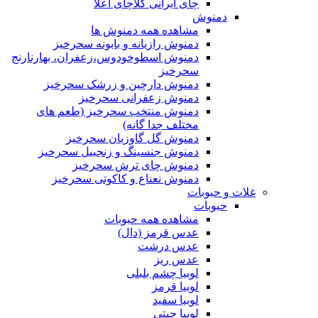
چای ایرانی کلاچای اعلا
دمنوش
مشاهده همه دمنوش ها
دمنوش رازیانه و بابونه سحرخیز
دمنوش اسطوخودوس،زعفران، بهارنارنج
سحرخیز
دمنوش دارچین و زرشک سحرخیز
دمنوش زعفرانی سحرخیز
دمنوش منتخب سحرخیز (طعم های
مختلف جدا گانه)
دمنوش گل گاوزبان سحرخیز
دمنوش جنسینگ و زنجبیل سحرخیز
دمنوش چای ترش سحرخیز
دمنوش نعناع و کاکوتی سحرخیز
غلات و حبوبات
حبوبات
مشاهده همه حبوبات
عدس قرمز (دال)
عدس درشت
عدس ریز
لوبیا چشم بلبلی
لوبیا قرمز
لوبیا سفید
لوبیا چیتی