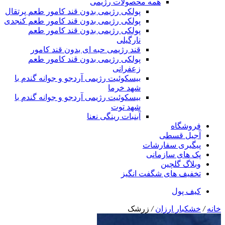
همه محصولات رژیمی
پولکی رژیمی بدون قند کامور طعم پرتقال
پولکی رژیمی بدون قند کامور طعم کنجدی
پولکی رژیمی بدون قند کامور طعم
نارگیلی
قند رژیمی حبه ای بدون قند کامور
پولکی رژیمی بدون قند کامور طعم
زعفرانی
بيسکوئيت رژیمی آردجو و جوانه گندم با
شهد خرما
بيسکوئيت رژیمی آردجو و جوانه گندم با
شهد توت
آبنبات رینگی نعنا
فروشگاه
آجیل قسطی
پیگیری سفارشات
پک های سازمانی
وبلاگ گلچین
تخفیف های شگفت انگیز
کیف پول
خانه
/
خشکبار ارزان
/
زرشک