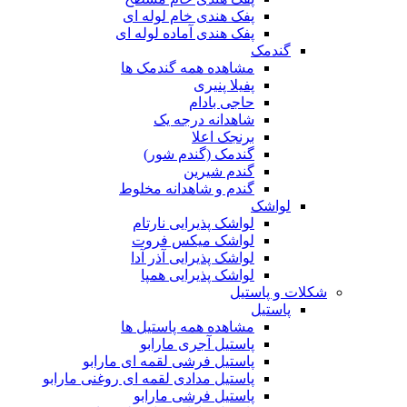
پفک هندی خام لوله ای
پفک هندی آماده لوله ای
گندمک
مشاهده همه گندمک ها
پفیلا پنیری
حاجی بادام
شاهدانه درجه یک
برنجک اعلا
گندمک (گندم شور)
گندم شیرین
گندم و شاهدانه مخلوط
لواشک
لواشک پذیرایی نارتام
لواشک میکس فروت
لواشک پذیرایی آذر آدا
لواشک پذیرایی همپا
شکلات و پاستیل
پاستیل
مشاهده همه پاستیل ها
پاستیل آجری مارابو
پاستیل فرشی لقمه ای مارابو
پاستیل مدادی لقمه ای روغنی مارابو
پاستیل فرشی مارابو