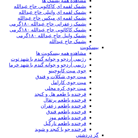
مشاهده همه پشمک ها
پشمک لقمه ای کاکائویی حاج عبدالله
پشمک لقمه ای وانیلی حاج عبدالله
پشمک لقمه ای میکس حاج عبدالله
پشمک زعفرانی حاج عبدالله ۱۸۰گرمی
پشمک کاکائویی حاج عبدالله ۱۸۰گرمی
پشمک وانیل حاج عبدالله ۱۸۰گرمی
پشمک حاج عبدالله
بیسکویت
مشاهده همه بیسکویت ها
رژیمی آردجو و جوانه گندم با شهد توت
رژیمی آردجو و جوانه گندم با شهد خرما
جوی میت کاپوچینو
میت جوی شکلات و فندق
میت جوی کارامل
میت جوی کره محلی
فرخنده با طعم هل و کنجد
فرخنده باطعم پرتقال
فرخنده باطعم زعفران
فرخنده باطعم فندق
فرخنده باطعم موز
فرخنده باطعم نارگیل
فرخنده جو با کنجد و شوید
گز دردشتی