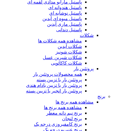
پاستیل مارابو مدادی لقمه ای
پاستیل هندوانه ای
پاستیل نوشابه ای
پاستیل میوه ای آیدین
پاستیل ماری آیدین
پاستیل دندانی
شکلات
مشاهده همه شکلات ها
شکلات آیدین
شکلات شونیز
شکلات شیرین عسل
شکلات کاکائویی
پروتئین بار
همه محصولات پروتئین بار
پروتئین بار با تزیین پسته
پروتئین بار با تزیین بادام هندی
پروتئین بار انجیر با تزیین پسته
برنج
مشاهده همه برنج ها
مشاهده همه برنج ها
برنج نیم دانه معطر
برنج لنجان
برنج کامفیروزی درجه یک
برنج عنبربو درجه یک