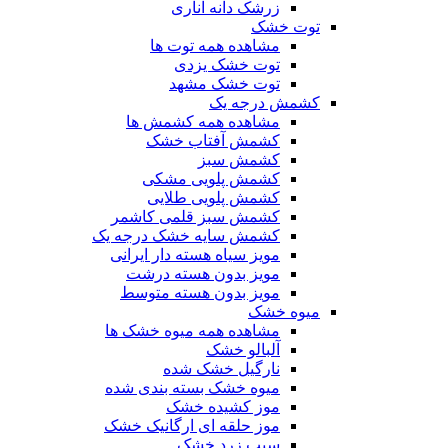
زرشک دانه اناری
توت خشک
مشاهده همه توت ها
توت خشک یزدی
توت خشک مشهد
کشمش درجه یک
مشاهده همه کشمش ها
کشمش آفتاب خشک
کشمش سبز
کشمش پلویی مشکی
کشمش پلویی طلایی
کشمش سبز قلمی کاشمر
کشمش سایه خشک درجه یک
مویز سیاه هسته دار ایرانی
مویز بدون هسته درشت
مویز بدون هسته متوسط
میوه خشک
مشاهده همه میوه خشک ها
آلبالو خشک
نارگیل خشک شده
میوه خشک بسته بندی شده
موز کشیده خشک
موز حلقه ای ارگانیک خشک
سیب زرد خشک