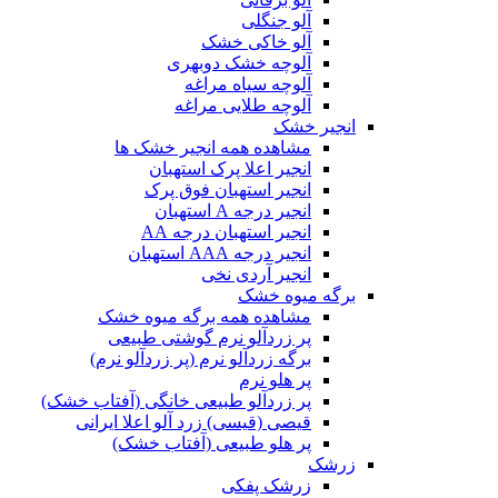
آلو جنگلی
آلو خاکی خشک
آلوچه خشک دوبهری
آلوچه سیاه مراغه
آلوچه طلایی مراغه
انجیر خشک
مشاهده همه انجیر خشک ها
انجیر اعلا پرک استهبان
انجیر استهبان فوق پرک
انجیر درجه A استهبان
انجیر استهبان درجه AA
انجیر درجه AAA استهبان
انجیر آردی نخی
برگه میوه خشک
مشاهده همه برگه میوه خشک
پر زردآلو نرم گوشتی طبیعی
برگه زردآلو نرم (پر زردآلو نرم)
پر هلو نرم
پر زردآلو طبیعی خانگی (آفتاب خشک)
قیصی (قیسی) زرد آلو اعلا ایرانی
پر هلو طبیعی (آفتاب خشک)
زرشک
زرشک پفکی