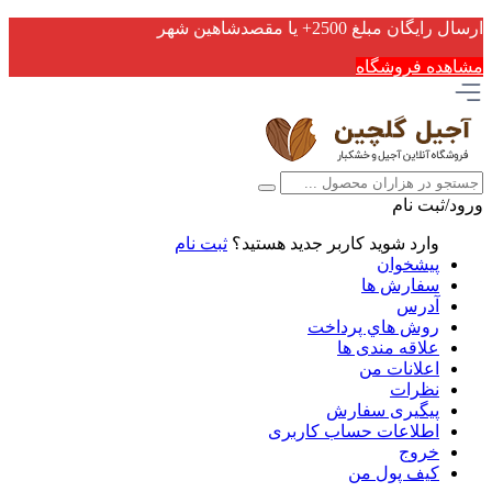
ارسال رایگان مبلغ 2500+ یا مقصدشاهین شهر
مشاهده فروشگاه
ورود/ثبت نام
وارد شوید
کاربر جدید هستید؟
ثبت نام
پیشخوان
سفارش ها
آدرس
روش هاي پرداخت
علاقه مندی ها
اعلانات من
نظرات
پیگیری سفارش
اطلاعات حساب كاربری
خروج
کیف پول من