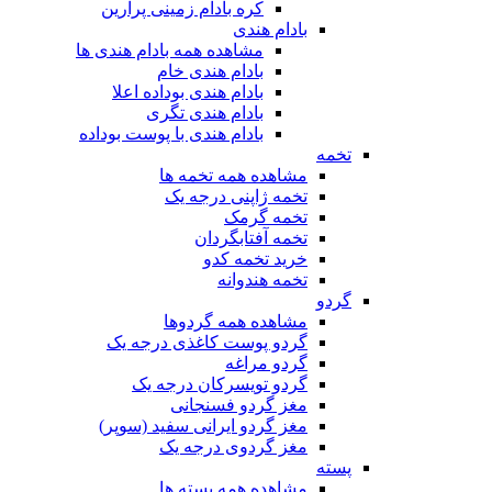
کره بادام زمینی پرارین
بادام هندی
مشاهده همه بادام هندی ها
بادام هندی خام
بادام هندی بوداده اعلا
بادام هندی تگری
بادام هندی با پوست بوداده
تخمه
مشاهده همه تخمه ها
تخمه ژاپنی درجه یک
تخمه گرمک
تخمه آفتابگردان
خرید تخمه کدو
تخمه هندوانه
گردو
مشاهده همه گردوها
گردو پوست کاغذی درجه یک
گردو مراغه
گردو تویسرکان درجه یک
مغز گردو فسنجانی
مغز گردو ایرانی سفید (سوپر)
مغز گردوی درجه یک
پسته
مشاهده همه پسته ها