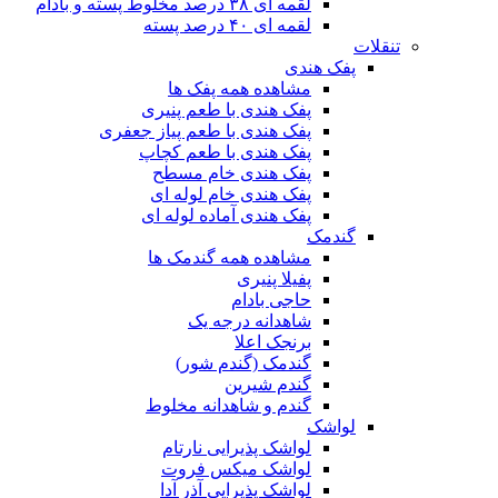
لقمه ای ۳۸ درصد مخلوط پسته و بادام
لقمه ای ۴۰ درصد پسته
تنقلات
پفک هندی
مشاهده همه پفک ها
پفک هندی با طعم پنیری
پفک هندی با طعم پیاز جعفری
پفک هندی با طعم کچاپ
پفک هندی خام مسطح
پفک هندی خام لوله ای
پفک هندی آماده لوله ای
گندمک
مشاهده همه گندمک ها
پفیلا پنیری
حاجی بادام
شاهدانه درجه یک
برنجک اعلا
گندمک (گندم شور)
گندم شیرین
گندم و شاهدانه مخلوط
لواشک
لواشک پذیرایی نارتام
لواشک میکس فروت
لواشک پذیرایی آذر آدا