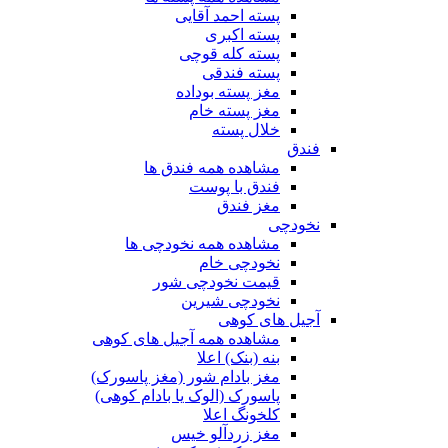
پسته احمد آقایی
پسته اکبری
پسته کله قوچی
پسته فندقی
مغز پسته بوداده
مغز پسته خام
خلال پسته
فندق
مشاهده همه فندق ها
فندق با پوست
مغز فندق
نخودچی
مشاهده همه نخودچی ها
نخودچی خام
قیمت نخودچی شور
نخودچی شیرین
آجیل های کوهی
مشاهده همه آجیل های کوهی
بنه (بنک) اعلا
مغز بادام شور (مغز پاسورک)
پاسورک (الوک یا بادام کوهی)
کلخونگ اعلا
مغز زردآلو خیس