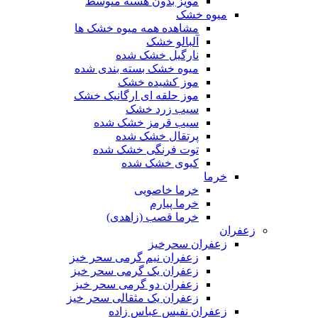
مویز بدون هسته متوسط
میوه خشک
مشاهده همه میوه خشک ها
آلبالو خشک
نارگیل خشک شده
میوه خشک بسته بندی شده
موز کشیده خشک
موز حلقه ای ارگانیک خشک
سیب زرد خشک
سیب قرمز خشک شده
پرتقال خشک شده
توت فرنگی خشک شده
کیوی خشک شده
خرما
خرما خاصویی
خرما پیارم
خرما قصب (زاهدی)
زعفران
زعفران سحرخیز
زعفران نیم گرمی سحر خیز
زعفران یک گرمی سحر خیز
زعفران دو گرمی سحر خیز
زعفران یک مثقالی سحر خیز
زعفران نفیس عباس زاده