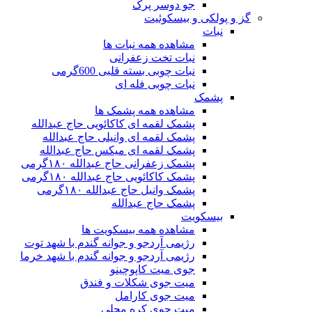
جو دوسر پرک
گز و پولکی و بیسکوئیت
نبات
مشاهده همه نبات ها
نبات تخت زعفرانی
نبات چوبی بسته قلبی 600گرمی
نبات چوبی فله ای
پشمک
مشاهده همه پشمک ها
پشمک لقمه ای کاکائویی حاج عبدالله
پشمک لقمه ای وانیلی حاج عبدالله
پشمک لقمه ای میکس حاج عبدالله
پشمک زعفرانی حاج عبدالله ۱۸۰گرمی
پشمک کاکائویی حاج عبدالله ۱۸۰گرمی
پشمک وانیل حاج عبدالله ۱۸۰گرمی
پشمک حاج عبدالله
بیسکویت
مشاهده همه بیسکویت ها
رژیمی آردجو و جوانه گندم با شهد توت
رژیمی آردجو و جوانه گندم با شهد خرما
جوی میت کاپوچینو
میت جوی شکلات و فندق
میت جوی کارامل
میت جوی کره محلی