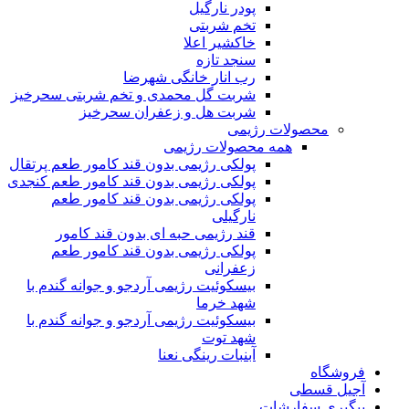
پودر نارگیل
تخم شربتی
خاکشیر اعلا
سنجد تازه
رب انار خانگی شهرضا
شربت گل محمدی و تخم شربتی سحرخیز
شربت هل و زعفران سحرخیز
محصولات رژیمی
همه محصولات رژیمی
پولکی رژیمی بدون قند کامور طعم پرتقال
پولکی رژیمی بدون قند کامور طعم کنجدی
پولکی رژیمی بدون قند کامور طعم
نارگیلی
قند رژیمی حبه ای بدون قند کامور
پولکی رژیمی بدون قند کامور طعم
زعفرانی
بيسکوئيت رژیمی آردجو و جوانه گندم با
شهد خرما
بيسکوئيت رژیمی آردجو و جوانه گندم با
شهد توت
آبنبات رینگی نعنا
فروشگاه
آجیل قسطی
پیگیری سفارشات