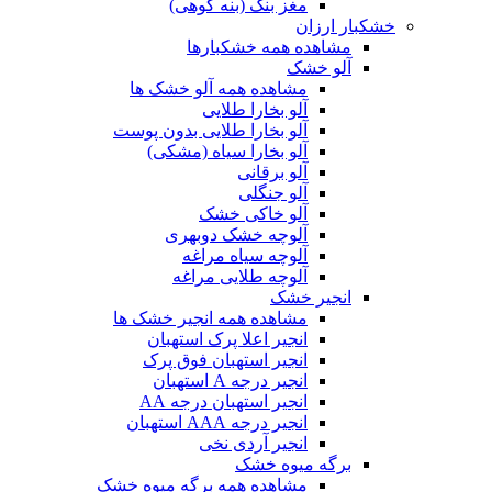
مغز بنک (بنه کوهی)
خشکبار ارزان
مشاهده همه خشکبارها
آلو خشک
مشاهده همه آلو خشک ها
آلو بخارا طلایی
آلو بخارا طلایی بدون پوست
آلو بخارا سیاه (مشکی)
آلو برقانی
آلو جنگلی
آلو خاکی خشک
آلوچه خشک دوبهری
آلوچه سیاه مراغه
آلوچه طلایی مراغه
انجیر خشک
مشاهده همه انجیر خشک ها
انجیر اعلا پرک استهبان
انجیر استهبان فوق پرک
انجیر درجه A استهبان
انجیر استهبان درجه AA
انجیر درجه AAA استهبان
انجیر آردی نخی
برگه میوه خشک
مشاهده همه برگه میوه خشک