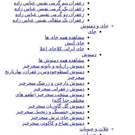
زعفران نیم گرمی نفیس عباس زاده
زعفران یک گرمی نفیس عباس زاده
زعفران دو گرمی نفیس عباس زاده
زعفران یک مثقالی نفیس عباس زاده
چای و دمنوش
چای
مشاهده همه چای ها
چای آتیش
چای ایرانی کلاچای اعلا
دمنوش
مشاهده همه دمنوش ها
دمنوش رازیانه و بابونه سحرخیز
دمنوش اسطوخودوس،زعفران، بهارنارنج
سحرخیز
دمنوش دارچین و زرشک سحرخیز
دمنوش زعفرانی سحرخیز
دمنوش منتخب سحرخیز (طعم های
مختلف جدا گانه)
دمنوش گل گاوزبان سحرخیز
دمنوش جنسینگ و زنجبیل سحرخیز
دمنوش چای ترش سحرخیز
دمنوش نعناع و کاکوتی سحرخیز
غلات و حبوبات
حبوبات