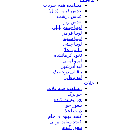
مشاهده همه حبوبات
عدس قرمز (دال)
عدس درشت
عدس ریز
لوبیا چشم بلبلی
لوبیا قرمز
لوبیا سفید
لوبیا چیتی
ماش اعلا
نخود کرمانشاه
لیمو امانی
لپه آذرشهر
باقالی درجه یک
لپه باقالی
غلات
مشاهده همه غلات
جو پرک
جو پوست کنده
بلغور جو
ذرت اعلا
کنجد قهوه ای خام
کنجد سفید ایرانی
بلغور گندم