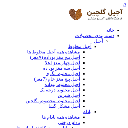
0
خانه
دسته بندی محصولات
آجیل
آجیل مخلوط
مشاهده همه آجیل مخلوط ها
آجیل پنج مغز بوداده (۷مغز)
آجیل چهار مغز اعلا
آجیل سه مغز بوداده
آجیل مخلوط تگری
آجیل پنج مغز خام (7مغز)
آجیل مخلوط بوداده
آجیل مخلوط درجه یک
آجیل شیرین
آجیل مخلوط مخصوص گلچین
آجیل مشکل گشا
بادام
مشاهده همه بادام ها
بادام درختی
بادام پوست کاغذی ایرانی خام