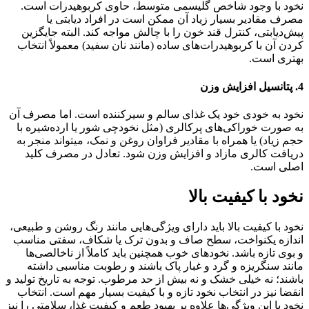
نخود با وجود شاخص گلیسمی متوسط، حاوی کربوهیدرات است.
مصرف مقادیر بسیار زیاد آن ممکن است در افراد دیابتی یا
پیش‌دیابتی، کنترل قند خون را با چالش مواجه کند. البته جایگزین
کردن آن با کربوهیدرات‌های ساده (مانند نان سفید) معمولاً انتخاب
بهتری است.
4. پتانسیل افزایش وزن
نخود به خودی خود یک غذای سالم و سیرکننده است. اما مصرف آن
به صورت خوراکی‌های پرکالری (مثل نخودچی شور یا ارده‌شیره با
حجم زیاد) یا همراه با مقادیر فراوان روغن و نمک، میتواند منجر به
دریافت کالری مازاد و افزایش وزن شود. تعادل در مصرف کلید
اصلی است.
نخود با کیفیت بالا
نخود با کیفیت بالا باید دارای ویژگی‌هایی مانند رنگ روشن و طبیعی،
اندازه یکنواخت، سطح صاف و بدون ترک یا شکاف، سفتی مناسب
و بوی تازه باشد. نخودهای خوب همچنین باید کاملاً از ناخالصی‌ها
مانند سنگریزه و گرد و غبار پاک باشند و رطوبت مناسبی داشته
باشند؛ نه خیلی خشک و نه بیش از حد مرطوب. توجه به تاریخ تولید و
انقضا نیز در انتخاب نخود تازه و با کیفیت بسیار مهم است. انتخاب
نخود با این ویژگی‌ها علاوه بر بهبود طعم و کیفیت غذا، سلامتی را نیز