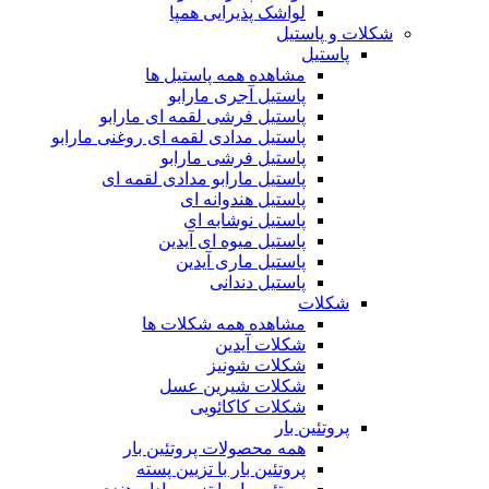
لواشک پذیرایی همپا
شکلات و پاستیل
پاستیل
مشاهده همه پاستیل ها
پاستیل آجری مارابو
پاستیل فرشی لقمه ای مارابو
پاستیل مدادی لقمه ای روغنی مارابو
پاستیل فرشی مارابو
پاستیل مارابو مدادی لقمه ای
پاستیل هندوانه ای
پاستیل نوشابه ای
پاستیل میوه ای آیدین
پاستیل ماری آیدین
پاستیل دندانی
شکلات
مشاهده همه شکلات ها
شکلات آیدین
شکلات شونیز
شکلات شیرین عسل
شکلات کاکائویی
پروتئین بار
همه محصولات پروتئین بار
پروتئین بار با تزیین پسته