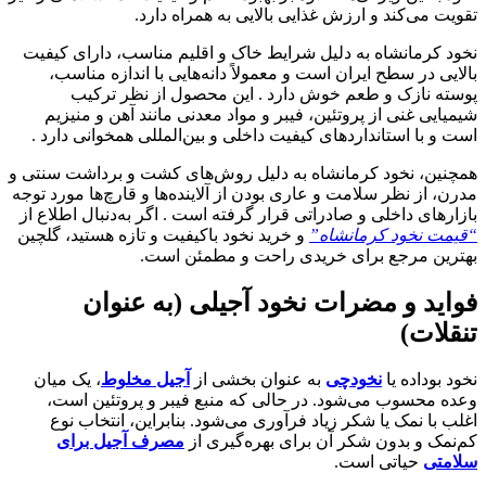
تقویت می‌کند و ارزش غذایی بالایی به همراه دارد.
نخود کرمانشاه به دلیل شرایط خاک و اقلیم مناسب، دارای کیفیت
بالایی در سطح ایران است و معمولاً دانه‌هایی با اندازه مناسب،
پوسته نازک و طعم خوش دارد . این محصول از نظر ترکیب
شیمیایی غنی از پروتئین، فیبر و مواد معدنی مانند آهن و منیزیم
است و با استانداردهای کیفیت داخلی و بین‌المللی همخوانی دارد .
همچنین، نخود کرمانشاه به دلیل روش‌های کشت و برداشت سنتی و
مدرن، از نظر سلامت و عاری بودن از آلاینده‌ها و قارچ‌ها مورد توجه
بازارهای داخلی و صادراتی قرار گرفته است . اگر به‌دنبال اطلاع از
“قیمت نخود کرمانشاه”
و خرید نخود باکیفیت و تازه هستید، گلچین
بهترین مرجع برای خریدی راحت و مطمئن است.
فواید و مضرات نخود آجیلی (به عنوان
تنقلات)
نخود بوداده یا
نخودچی
به عنوان بخشی از
آجیل مخلوط
، یک میان
وعده محسوب می‌شود. در حالی که منبع فیبر و پروتئین است،
اغلب با نمک یا شکر زیاد فرآوری می‌شود. بنابراین، انتخاب نوع
کم‌نمک و بدون شکر آن برای بهره‌گیری از
مصرف آجیل برای
سلامتی
حیاتی است.