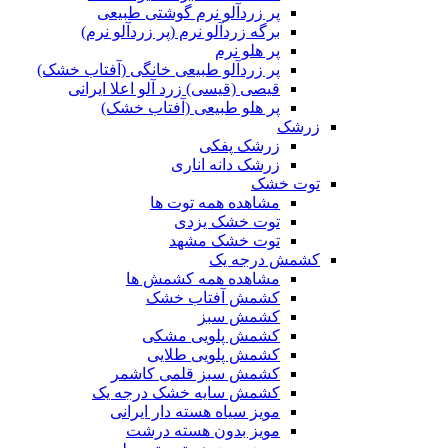
پر زردآلو نرم گوشتی طبیعی
برگه زردآلو نرم (پر زردآلو نرم)
پر هلو نرم
پر زردآلو طبیعی خانگی (آفتاب خشک)
قیصی (قیسی) زرد آلو اعلا ایرانی
پر هلو طبیعی (آفتاب خشک)
زرشک
زرشک پفکی
زرشک دانه اناری
توت خشک
مشاهده همه توت ها
توت خشک یزدی
توت خشک مشهد
کشمش درجه یک
مشاهده همه کشمش ها
کشمش آفتاب خشک
کشمش سبز
کشمش پلویی مشکی
کشمش پلویی طلایی
کشمش سبز قلمی کاشمر
کشمش سایه خشک درجه یک
مویز سیاه هسته دار ایرانی
مویز بدون هسته درشت