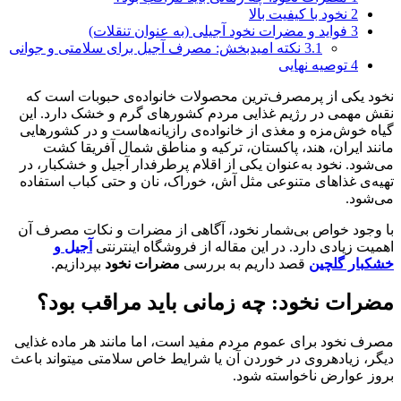
2
نخود با کیفیت بالا
3
فواید و مضرات نخود آجیلی (به عنوان تنقلات)
3.1
نکته امیدبخش: مصرف آجیل برای سلامتی و جوانی
4
توصیه نهایی
نخود یکی از پرمصرف‌ترین محصولات خانواده‌ی حبوبات است که
نقش مهمی در رژیم غذایی مردم کشورهای گرم و خشک دارد. این
گیاه خوش‌مزه و مغذی از خانواده‌ی رازیانه‌هاست و در کشورهایی
مانند ایران، هند، پاکستان، ترکیه و مناطق شمال آفریقا کشت
می‌شود. نخود به‌عنوان یکی از اقلام پرطرفدار آجیل و خشکبار، در
تهیه‌ی غذاهای متنوعی مثل آش، خوراک، نان و حتی کباب استفاده
می‌شود.
با وجود خواص بی‌شمار نخود، آگاهی از مضرات و نکات مصرف آن
اهمیت زیادی دارد. در این مقاله از فروشگاه اینترنتی
آجیل و
خشکبار گلچین
قصد داریم به بررسی
مضرات نخود
بپردازیم.
مضرات نخود: چه زمانی باید مراقب بود؟
مصرف نخود برای عموم مردم مفید است، اما مانند هر ماده غذایی
دیگر، زیادهروی در خوردن آن یا شرایط خاص سلامتی میتواند باعث
بروز عوارض ناخواسته شود.