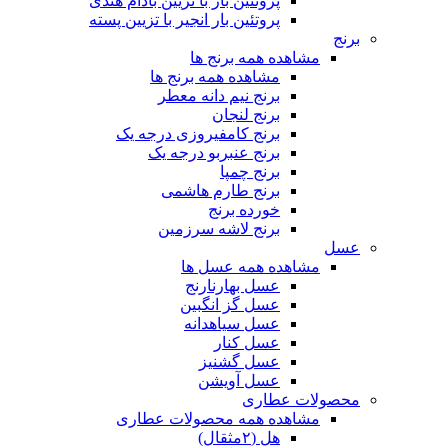
پروتئین بار با تزیین بادام هندی
پروتئین بار انجیر با تزیین پسته
برنج
مشاهده همه برنج ها
مشاهده همه برنج ها
برنج نیم دانه معطر
برنج لنجان
برنج کامفیروزی درجه یک
برنج عنبربو درجه یک
برنج چمپا
برنج طارم هاشمی
خورده برنج
برنج لاشه سرزمین
عسل
مشاهده همه عسل ها
عسل بهارنارنج
عسل گز انگبین
عسل سیاهدانه
عسل کنار
عسل گشنیز
عسل آویشن
محصولات عطاری
مشاهده همه محصولات عطاری
هل (۲مثقال)