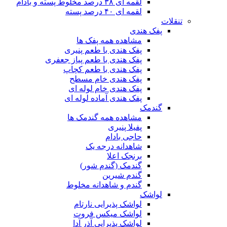
لقمه ای ۳۸ درصد مخلوط پسته و بادام
لقمه ای ۴۰ درصد پسته
تنقلات
پفک هندی
مشاهده همه پفک ها
پفک هندی با طعم پنیری
پفک هندی با طعم پیاز جعفری
پفک هندی با طعم کچاپ
پفک هندی خام مسطح
پفک هندی خام لوله ای
پفک هندی آماده لوله ای
گندمک
مشاهده همه گندمک ها
پفیلا پنیری
حاجی بادام
شاهدانه درجه یک
برنجک اعلا
گندمک (گندم شور)
گندم شیرین
گندم و شاهدانه مخلوط
لواشک
لواشک پذیرایی نارتام
لواشک میکس فروت
لواشک پذیرایی آذر آدا