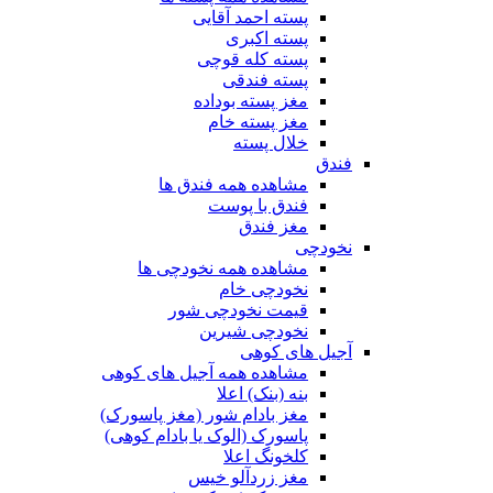
پسته احمد آقایی
پسته اکبری
پسته کله قوچی
پسته فندقی
مغز پسته بوداده
مغز پسته خام
خلال پسته
فندق
مشاهده همه فندق ها
فندق با پوست
مغز فندق
نخودچی
مشاهده همه نخودچی ها
نخودچی خام
قیمت نخودچی شور
نخودچی شیرین
آجیل های کوهی
مشاهده همه آجیل های کوهی
بنه (بنک) اعلا
مغز بادام شور (مغز پاسورک)
پاسورک (الوک یا بادام کوهی)
کلخونگ اعلا
مغز زردآلو خیس