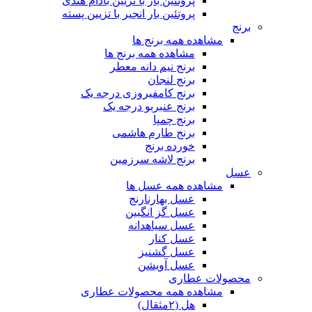
پروتئین بار با تزیین بادام هندی
پروتئین بار انجیر با تزیین پسته
برنج
مشاهده همه برنج ها
مشاهده همه برنج ها
برنج نیم دانه معطر
برنج لنجان
برنج کامفیروزی درجه یک
برنج عنبربو درجه یک
برنج چمپا
برنج طارم هاشمی
خورده برنج
برنج لاشه سرزمین
عسل
مشاهده همه عسل ها
عسل بهارنارنج
عسل گز انگبین
عسل سیاهدانه
عسل کنار
عسل گشنیز
عسل آویشن
محصولات عطاری
مشاهده همه محصولات عطاری
هل (۲مثقال)