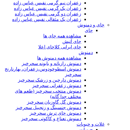
زعفران نیم گرمی نفیس عباس زاده
زعفران یک گرمی نفیس عباس زاده
زعفران دو گرمی نفیس عباس زاده
زعفران یک مثقالی نفیس عباس زاده
چای و دمنوش
چای
مشاهده همه چای ها
چای آتیش
چای ایرانی کلاچای اعلا
دمنوش
مشاهده همه دمنوش ها
دمنوش رازیانه و بابونه سحرخیز
دمنوش اسطوخودوس،زعفران، بهارنارنج
سحرخیز
دمنوش دارچین و زرشک سحرخیز
دمنوش زعفرانی سحرخیز
دمنوش منتخب سحرخیز (طعم های
مختلف جدا گانه)
دمنوش گل گاوزبان سحرخیز
دمنوش جنسینگ و زنجبیل سحرخیز
دمنوش چای ترش سحرخیز
دمنوش نعناع و کاکوتی سحرخیز
غلات و حبوبات
حبوبات