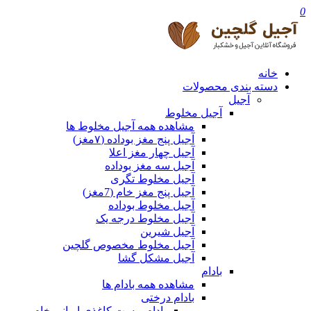
0
خانه
دسته بندی محصولات
آجیل
آجیل مخلوط
مشاهده همه آجیل مخلوط ها
آجیل پنج مغز بوداده (۷مغز)
آجیل چهار مغز اعلا
آجیل سه مغز بوداده
آجیل مخلوط تگری
آجیل پنج مغز خام (7مغز)
آجیل مخلوط بوداده
آجیل مخلوط درجه یک
آجیل شیرین
آجیل مخلوط مخصوص گلچین
آجیل مشکل گشا
بادام
مشاهده همه بادام ها
بادام درختی
بادام پوست کاغذی ایرانی خام