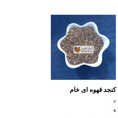
کنجد قهوه ای خام
٪
۸