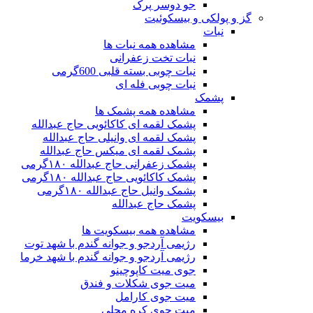
جو دوسر پرک
گز و پولکی و بیسکوئیت
نبات
مشاهده همه نبات ها
نبات تخت زعفرانی
نبات چوبی بسته قلبی 600گرمی
نبات چوبی فله ای
پشمک
مشاهده همه پشمک ها
پشمک لقمه ای کاکائویی حاج عبدالله
پشمک لقمه ای وانیلی حاج عبدالله
پشمک لقمه ای میکس حاج عبدالله
پشمک زعفرانی حاج عبدالله ۱۸۰گرمی
پشمک کاکائویی حاج عبدالله ۱۸۰گرمی
پشمک وانیل حاج عبدالله ۱۸۰گرمی
پشمک حاج عبدالله
بیسکویت
مشاهده همه بیسکویت ها
رژیمی آردجو و جوانه گندم با شهد توت
رژیمی آردجو و جوانه گندم با شهد خرما
جوی میت کاپوچینو
میت جوی شکلات و فندق
میت جوی کارامل
میت جوی کره محلی