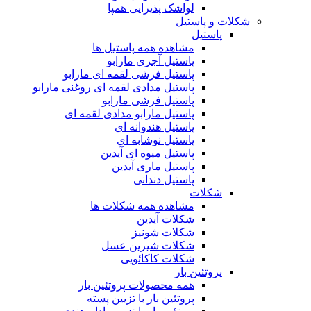
لواشک پذیرایی همپا
شکلات و پاستیل
پاستیل
مشاهده همه پاستیل ها
پاستیل آجری مارابو
پاستیل فرشی لقمه ای مارابو
پاستیل مدادی لقمه ای روغنی مارابو
پاستیل فرشی مارابو
پاستیل مارابو مدادی لقمه ای
پاستیل هندوانه ای
پاستیل نوشابه ای
پاستیل میوه ای آیدین
پاستیل ماری آیدین
پاستیل دندانی
شکلات
مشاهده همه شکلات ها
شکلات آیدین
شکلات شونیز
شکلات شیرین عسل
شکلات کاکائویی
پروتئین بار
همه محصولات پروتئین بار
پروتئین بار با تزیین پسته