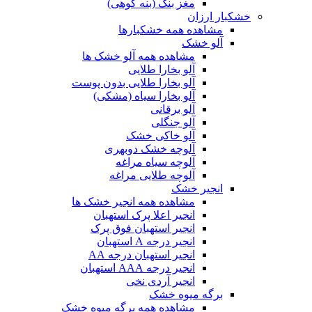
مغز بنک (بنه کوهی)
خشکبار ارزان
مشاهده همه خشکبارها
آلو خشک
مشاهده همه آلو خشک ها
آلو بخارا طلایی
آلو بخارا طلایی بدون پوست
آلو بخارا سیاه (مشکی)
آلو برقانی
آلو جنگلی
آلو خاکی خشک
آلوچه خشک دوبهری
آلوچه سیاه مراغه
آلوچه طلایی مراغه
انجیر خشک
مشاهده همه انجیر خشک ها
انجیر اعلا پرک استهبان
انجیر استهبان فوق پرک
انجیر درجه A استهبان
انجیر استهبان درجه AA
انجیر درجه AAA استهبان
انجیر آردی نخی
برگه میوه خشک
مشاهده همه برگه میوه خشک