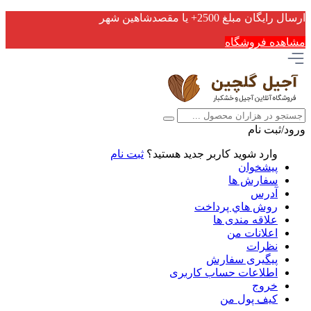
ارسال رایگان مبلغ 2500+ یا مقصدشاهین شهر
مشاهده فروشگاه
ورود/ثبت نام
وارد شوید
کاربر جدید هستید؟
ثبت نام
پیشخوان
سفارش ها
آدرس
روش هاي پرداخت
علاقه مندی ها
اعلانات من
نظرات
پیگیری سفارش
اطلاعات حساب كاربری
خروج
کیف پول من