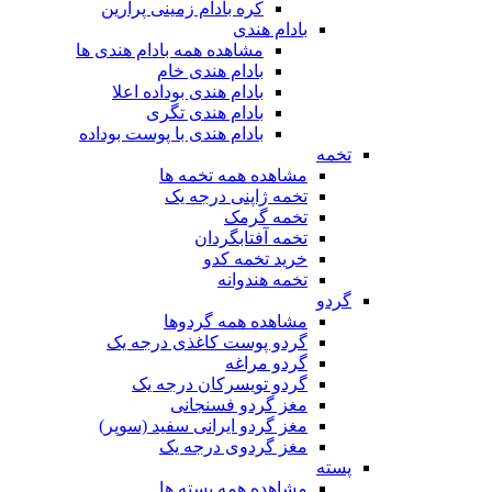
کره بادام زمینی پرارین
بادام هندی
مشاهده همه بادام هندی ها
بادام هندی خام
بادام هندی بوداده اعلا
بادام هندی تگری
بادام هندی با پوست بوداده
تخمه
مشاهده همه تخمه ها
تخمه ژاپنی درجه یک
تخمه گرمک
تخمه آفتابگردان
خرید تخمه کدو
تخمه هندوانه
گردو
مشاهده همه گردوها
گردو پوست کاغذی درجه یک
گردو مراغه
گردو تویسرکان درجه یک
مغز گردو فسنجانی
مغز گردو ایرانی سفید (سوپر)
مغز گردوی درجه یک
پسته
مشاهده همه پسته ها