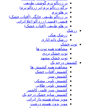
پر زردآلو نرم گوشتی طبیعی
برگه زردآلو نرم (پر زردآلو نرم)
پر هلو نرم
پر زردآلو طبیعی خانگی (آفتاب خشک)
قیصی (قیسی) زرد آلو اعلا ایرانی
پر هلو طبیعی (آفتاب خشک)
زرشک
زرشک پفکی
زرشک دانه اناری
توت خشک
مشاهده همه توت ها
توت خشک یزدی
توت خشک مشهد
کشمش درجه یک
مشاهده همه کشمش ها
کشمش آفتاب خشک
کشمش سبز
کشمش پلویی مشکی
کشمش پلویی طلایی
کشمش سبز قلمی کاشمر
کشمش سایه خشک درجه یک
مویز سیاه هسته دار ایرانی
مویز بدون هسته درشت