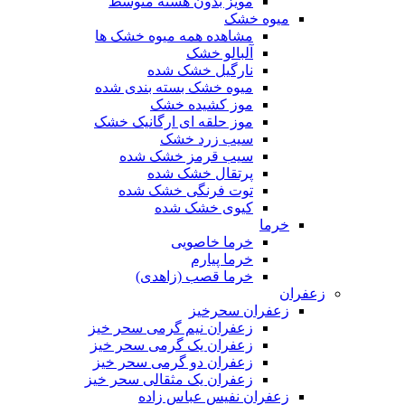
مویز بدون هسته متوسط
میوه خشک
مشاهده همه میوه خشک ها
آلبالو خشک
نارگیل خشک شده
میوه خشک بسته بندی شده
موز کشیده خشک
موز حلقه ای ارگانیک خشک
سیب زرد خشک
سیب قرمز خشک شده
پرتقال خشک شده
توت فرنگی خشک شده
کیوی خشک شده
خرما
خرما خاصویی
خرما پیارم
خرما قصب (زاهدی)
زعفران
زعفران سحرخیز
زعفران نیم گرمی سحر خیز
زعفران یک گرمی سحر خیز
زعفران دو گرمی سحر خیز
زعفران یک مثقالی سحر خیز
زعفران نفیس عباس زاده