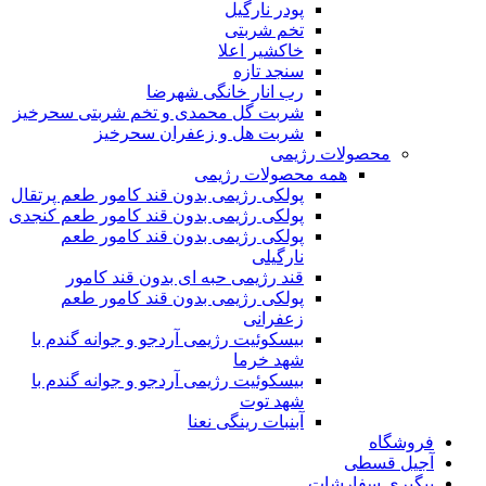
پودر نارگیل
تخم شربتی
خاکشیر اعلا
سنجد تازه
رب انار خانگی شهرضا
شربت گل محمدی و تخم شربتی سحرخیز
شربت هل و زعفران سحرخیز
محصولات رژیمی
همه محصولات رژیمی
پولکی رژیمی بدون قند کامور طعم پرتقال
پولکی رژیمی بدون قند کامور طعم کنجدی
پولکی رژیمی بدون قند کامور طعم
نارگیلی
قند رژیمی حبه ای بدون قند کامور
پولکی رژیمی بدون قند کامور طعم
زعفرانی
بيسکوئيت رژیمی آردجو و جوانه گندم با
شهد خرما
بيسکوئيت رژیمی آردجو و جوانه گندم با
شهد توت
آبنبات رینگی نعنا
فروشگاه
آجیل قسطی
پیگیری سفارشات