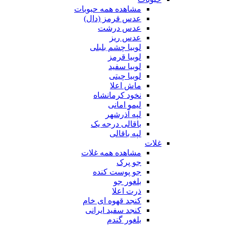
مشاهده همه حبوبات
عدس قرمز (دال)
عدس درشت
عدس ریز
لوبیا چشم بلبلی
لوبیا قرمز
لوبیا سفید
لوبیا چیتی
ماش اعلا
نخود کرمانشاه
لیمو امانی
لپه آذرشهر
باقالی درجه یک
لپه باقالی
غلات
مشاهده همه غلات
جو پرک
جو پوست کنده
بلغور جو
ذرت اعلا
کنجد قهوه ای خام
کنجد سفید ایرانی
بلغور گندم