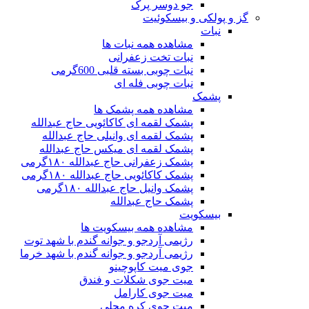
جو دوسر پرک
گز و پولکی و بیسکوئیت
نبات
مشاهده همه نبات ها
نبات تخت زعفرانی
نبات چوبی بسته قلبی 600گرمی
نبات چوبی فله ای
پشمک
مشاهده همه پشمک ها
پشمک لقمه ای کاکائویی حاج عبدالله
پشمک لقمه ای وانیلی حاج عبدالله
پشمک لقمه ای میکس حاج عبدالله
پشمک زعفرانی حاج عبدالله ۱۸۰گرمی
پشمک کاکائویی حاج عبدالله ۱۸۰گرمی
پشمک وانیل حاج عبدالله ۱۸۰گرمی
پشمک حاج عبدالله
بیسکویت
مشاهده همه بیسکویت ها
رژیمی آردجو و جوانه گندم با شهد توت
رژیمی آردجو و جوانه گندم با شهد خرما
جوی میت کاپوچینو
میت جوی شکلات و فندق
میت جوی کارامل
میت جوی کره محلی