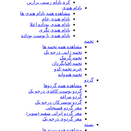
کره بادام زمینی پرارین
بادام هندی
مشاهده همه بادام هندی ها
بادام هندی خام
بادام هندی بوداده اعلا
بادام هندی تگری
بادام هندی با پوست بوداده
تخمه
مشاهده همه تخمه ها
تخمه ژاپنی درجه یک
تخمه گرمک
تخمه آفتابگردان
خرید تخمه کدو
تخمه هندوانه
گردو
مشاهده همه گردوها
گردو پوست کاغذی درجه یک
گردو مراغه
گردو تویسرکان درجه یک
مغز گردو فسنجانی
مغز گردو ایرانی سفید (سوپر)
مغز گردوی درجه یک
پسته
مشاهده همه پسته ها