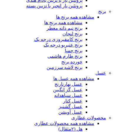
پروتئین بار با تزیین بادام هندی
پروتئین بار انجیر با تزیین پسته
برنج
مشاهده همه برنج ها
مشاهده همه برنج ها
برنج نیم دانه معطر
برنج لنجان
برنج کامفیروزی درجه یک
برنج عنبربو درجه یک
برنج چمپا
برنج طارم هاشمی
خورده برنج
برنج لاشه سرزمین
عسل
مشاهده همه عسل ها
عسل بهارنارنج
عسل گز انگبین
عسل سیاهدانه
عسل کنار
عسل گشنیز
عسل آویشن
محصولات عطاری
مشاهده همه محصولات عطاری
هل (۲مثقال)