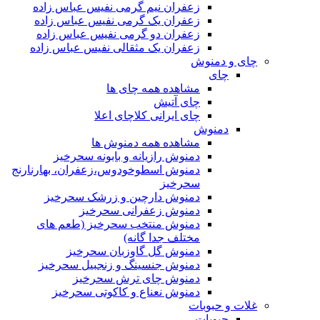
زعفران نیم گرمی نفیس عباس زاده
زعفران یک گرمی نفیس عباس زاده
زعفران دو گرمی نفیس عباس زاده
زعفران یک مثقالی نفیس عباس زاده
چای و دمنوش
چای
مشاهده همه چای ها
چای آتیش
چای ایرانی کلاچای اعلا
دمنوش
مشاهده همه دمنوش ها
دمنوش رازیانه و بابونه سحرخیز
دمنوش اسطوخودوس،زعفران، بهارنارنج
سحرخیز
دمنوش دارچین و زرشک سحرخیز
دمنوش زعفرانی سحرخیز
دمنوش منتخب سحرخیز (طعم های
مختلف جدا گانه)
دمنوش گل گاوزبان سحرخیز
دمنوش جنسینگ و زنجبیل سحرخیز
دمنوش چای ترش سحرخیز
دمنوش نعناع و کاکوتی سحرخیز
غلات و حبوبات
حبوبات