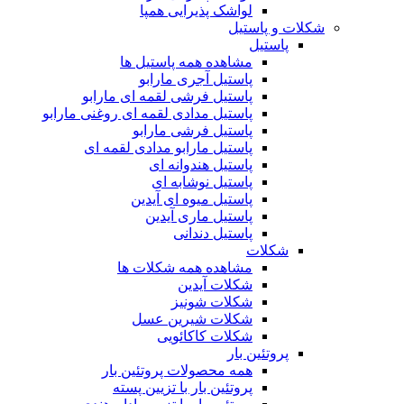
لواشک پذیرایی همپا
شکلات و پاستیل
پاستیل
مشاهده همه پاستیل ها
پاستیل آجری مارابو
پاستیل فرشی لقمه ای مارابو
پاستیل مدادی لقمه ای روغنی مارابو
پاستیل فرشی مارابو
پاستیل مارابو مدادی لقمه ای
پاستیل هندوانه ای
پاستیل نوشابه ای
پاستیل میوه ای آیدین
پاستیل ماری آیدین
پاستیل دندانی
شکلات
مشاهده همه شکلات ها
شکلات آیدین
شکلات شونیز
شکلات شیرین عسل
شکلات کاکائویی
پروتئین بار
همه محصولات پروتئین بار
پروتئین بار با تزیین پسته