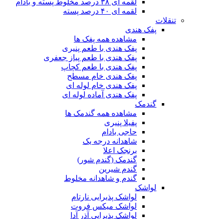
لقمه ای ۳۸ درصد مخلوط پسته و بادام
لقمه ای ۴۰ درصد پسته
تنقلات
پفک هندی
مشاهده همه پفک ها
پفک هندی با طعم پنیری
پفک هندی با طعم پیاز جعفری
پفک هندی با طعم کچاپ
پفک هندی خام مسطح
پفک هندی خام لوله ای
پفک هندی آماده لوله ای
گندمک
مشاهده همه گندمک ها
پفیلا پنیری
حاجی بادام
شاهدانه درجه یک
برنجک اعلا
گندمک (گندم شور)
گندم شیرین
گندم و شاهدانه مخلوط
لواشک
لواشک پذیرایی نارتام
لواشک میکس فروت
لواشک پذیرایی آذر آدا