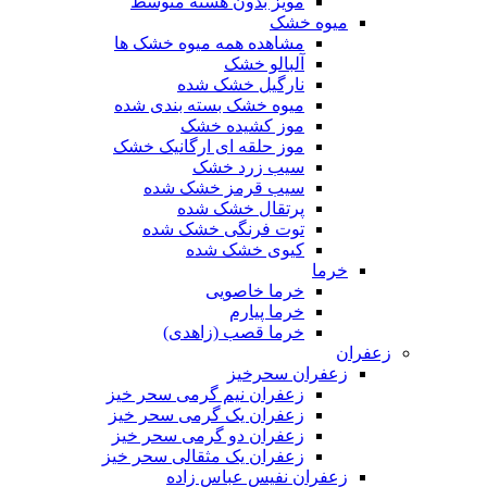
مویز بدون هسته متوسط
میوه خشک
مشاهده همه میوه خشک ها
آلبالو خشک
نارگیل خشک شده
میوه خشک بسته بندی شده
موز کشیده خشک
موز حلقه ای ارگانیک خشک
سیب زرد خشک
سیب قرمز خشک شده
پرتقال خشک شده
توت فرنگی خشک شده
کیوی خشک شده
خرما
خرما خاصویی
خرما پیارم
خرما قصب (زاهدی)
زعفران
زعفران سحرخیز
زعفران نیم گرمی سحر خیز
زعفران یک گرمی سحر خیز
زعفران دو گرمی سحر خیز
زعفران یک مثقالی سحر خیز
زعفران نفیس عباس زاده