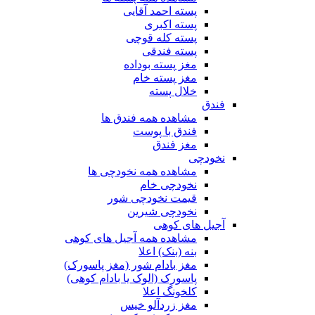
پسته احمد آقایی
پسته اکبری
پسته کله قوچی
پسته فندقی
مغز پسته بوداده
مغز پسته خام
خلال پسته
فندق
مشاهده همه فندق ها
فندق با پوست
مغز فندق
نخودچی
مشاهده همه نخودچی ها
نخودچی خام
قیمت نخودچی شور
نخودچی شیرین
آجیل های کوهی
مشاهده همه آجیل های کوهی
بنه (بنک) اعلا
مغز بادام شور (مغز پاسورک)
پاسورک (الوک یا بادام کوهی)
کلخونگ اعلا
مغز زردآلو خیس