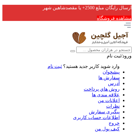
ارسال رایگان مبلغ 2500+ یا مقصدشاهین شهر
مشاهده فروشگاه
ورود/ثبت نام
وارد شوید
کاربر جدید هستید؟
ثبت نام
پیشخوان
سفارش ها
آدرس
روش هاي پرداخت
علاقه مندی ها
اعلانات من
نظرات
پیگیری سفارش
اطلاعات حساب كاربری
خروج
کیف پول من