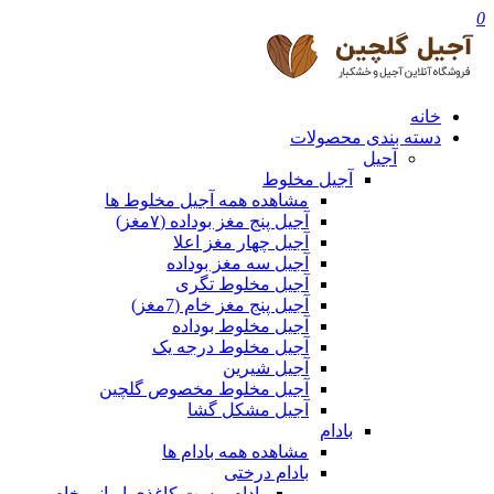
0
خانه
دسته بندی محصولات
آجیل
آجیل مخلوط
مشاهده همه آجیل مخلوط ها
آجیل پنج مغز بوداده (۷مغز)
آجیل چهار مغز اعلا
آجیل سه مغز بوداده
آجیل مخلوط تگری
آجیل پنج مغز خام (7مغز)
آجیل مخلوط بوداده
آجیل مخلوط درجه یک
آجیل شیرین
آجیل مخلوط مخصوص گلچین
آجیل مشکل گشا
بادام
مشاهده همه بادام ها
بادام درختی
بادام پوست کاغذی ایرانی خام