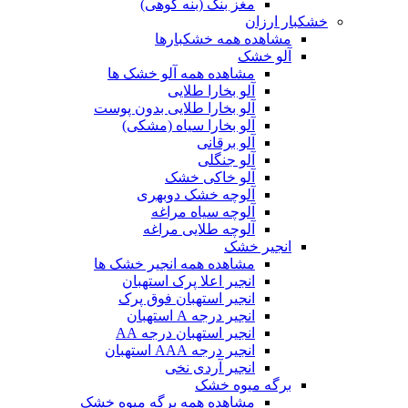
مغز بنک (بنه کوهی)
خشکبار ارزان
مشاهده همه خشکبارها
آلو خشک
مشاهده همه آلو خشک ها
آلو بخارا طلایی
آلو بخارا طلایی بدون پوست
آلو بخارا سیاه (مشکی)
آلو برقانی
آلو جنگلی
آلو خاکی خشک
آلوچه خشک دوبهری
آلوچه سیاه مراغه
آلوچه طلایی مراغه
انجیر خشک
مشاهده همه انجیر خشک ها
انجیر اعلا پرک استهبان
انجیر استهبان فوق پرک
انجیر درجه A استهبان
انجیر استهبان درجه AA
انجیر درجه AAA استهبان
انجیر آردی نخی
برگه میوه خشک
مشاهده همه برگه میوه خشک