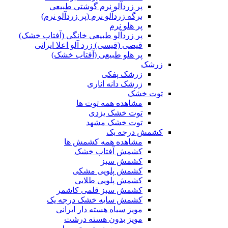
پر زردآلو نرم گوشتی طبیعی
برگه زردآلو نرم (پر زردآلو نرم)
پر هلو نرم
پر زردآلو طبیعی خانگی (آفتاب خشک)
قیصی (قیسی) زرد آلو اعلا ایرانی
پر هلو طبیعی (آفتاب خشک)
زرشک
زرشک پفکی
زرشک دانه اناری
توت خشک
مشاهده همه توت ها
توت خشک یزدی
توت خشک مشهد
کشمش درجه یک
مشاهده همه کشمش ها
کشمش آفتاب خشک
کشمش سبز
کشمش پلویی مشکی
کشمش پلویی طلایی
کشمش سبز قلمی کاشمر
کشمش سایه خشک درجه یک
مویز سیاه هسته دار ایرانی
مویز بدون هسته درشت