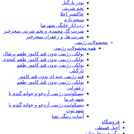
پودر نارگیل
تخم شربتی
خاکشیر اعلا
سنجد تازه
رب انار خانگی شهرضا
شربت گل محمدی و تخم شربتی سحرخیز
شربت هل و زعفران سحرخیز
محصولات رژیمی
همه محصولات رژیمی
پولکی رژیمی بدون قند کامور طعم پرتقال
پولکی رژیمی بدون قند کامور طعم کنجدی
پولکی رژیمی بدون قند کامور طعم
نارگیلی
قند رژیمی حبه ای بدون قند کامور
پولکی رژیمی بدون قند کامور طعم
زعفرانی
بيسکوئيت رژیمی آردجو و جوانه گندم با
شهد خرما
بيسکوئيت رژیمی آردجو و جوانه گندم با
شهد توت
آبنبات رینگی نعنا
فروشگاه
آجیل قسطی
پیگیری سفارشات