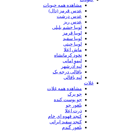
مشاهده همه حبوبات
عدس قرمز (دال)
عدس درشت
عدس ریز
لوبیا چشم بلبلی
لوبیا قرمز
لوبیا سفید
لوبیا چیتی
ماش اعلا
نخود کرمانشاه
لیمو امانی
لپه آذرشهر
باقالی درجه یک
لپه باقالی
غلات
مشاهده همه غلات
جو پرک
جو پوست کنده
بلغور جو
ذرت اعلا
کنجد قهوه ای خام
کنجد سفید ایرانی
بلغور گندم