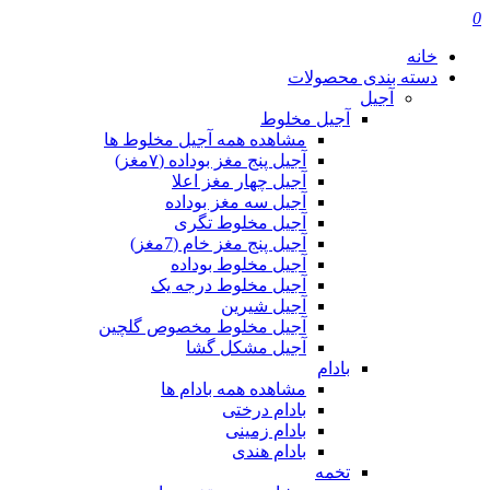
0
خانه
دسته بندی محصولات
آجیل
آجیل مخلوط
مشاهده همه آجیل مخلوط ها
آجیل پنج مغز بوداده (۷مغز)
آجیل چهار مغز اعلا
آجیل سه مغز بوداده
آجیل مخلوط تگری
آجیل پنج مغز خام (7مغز)
آجیل مخلوط بوداده
آجیل مخلوط درجه یک
آجیل شیرین
آجیل مخلوط مخصوص گلچین
آجیل مشکل گشا
بادام
مشاهده همه بادام ها
بادام درختی
بادام زمینی
بادام هندی
تخمه