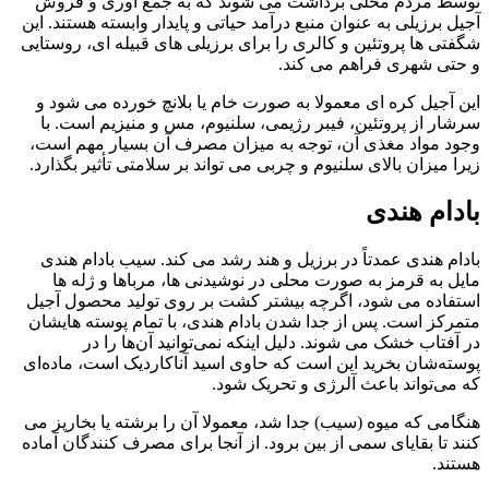
توسط مردم محلی برداشت می شوند که به جمع آوری و فروش
آجیل برزیلی به عنوان منبع درآمد حیاتی و پایدار وابسته هستند. این
شگفتی ها پروتئین و کالری را برای برزیلی های قبیله ای، روستایی
و حتی شهری فراهم می کند.
این آجیل کره ای معمولا به صورت خام یا بلانچ خورده می شود و
سرشار از پروتئین، فیبر رژیمی، سلنیوم، مس و منیزیم است. با
وجود مواد مغذی آن، توجه به میزان مصرف آن بسیار مهم است،
زیرا میزان بالای سلنیوم و چربی می تواند بر سلامتی تأثیر بگذارد.
بادام هندی
بادام هندی عمدتاً در برزیل و هند رشد می کند. سیب بادام هندی
مایل به قرمز به صورت محلی در نوشیدنی ها، مرباها و ژله ها
استفاده می شود، اگرچه بیشتر کشت بر روی تولید محصول آجیل
متمرکز است. پس از جدا شدن بادام هندی، با تمام پوسته هایشان
در آفتاب خشک می شوند. دلیل اینکه نمی‌توانید آن‌ها را در
پوسته‌شان بخرید این است که حاوی اسید آناکاردیک است، ماده‌ای
که می‌تواند باعث آلرژی و تحریک شود.
هنگامی که میوه (سیب) جدا شد، معمولا آن را برشته یا بخارپز می
کنند تا بقایای سمی از بین برود. از آنجا برای مصرف کنندگان آماده
هستند.