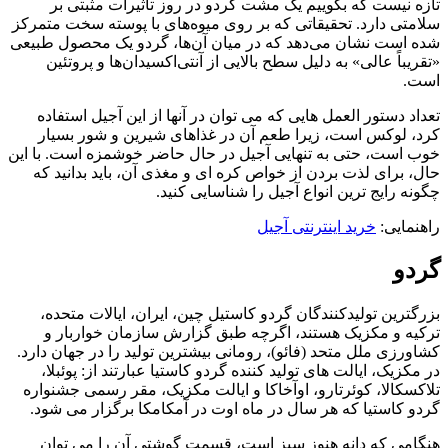
تازه نیست که بگوییم یک مشت گردو در روز تأثیرات مثبتی بر
سلامتی دارد. تحقیقاتی که بر روی میوه‌های با پوسته سخت متمرکز
شده است نشان می‌دهد که در میان آن‌ها، گردو یک محصول طبیعی
«تقریباً عالی» به دلیل سطح بالایی از آنتی‌اکسیدان‌ها و پروتئین
است.
تعداد دستور العمل هایی که می توان در آنها از این آجیل استفاده
کرد، لوکس است، زیرا طعم آن در غذاهای شیرین و شور بسیار
خوب است، حتی به تنهایی آجیل در حال حاضر خوشمزه است. با این
حال، برای لذت بردن از خواص کره ای و مغذی آن، باید بدانید که
چگونه رایج ترین انواع آجیل را شناسایی کنید.
راهنمایی:
خرید اینترنتی آجیل
گردو
بزرگترین تولیدکنندگان گردو کاستیل چین، ایران، ایالات متحده،
ترکیه و مکزیک هستند، اگرچه طبق گزارش سازمان خواربار و
کشاورزی ملل متحد (فائو)، رومانی بیشترین تولید را در جهان دارد.
در مکزیک، ایالت های تولید کننده گردو کاستیا عبارتند از: پوئبلا،
تلاکسکالا، کوئرتارو، اوآخاکا و ایالت مکزیک، مقر رسمی جشنواره
گردو کاستیا که هر سال در ماه اوت در آمکامکا برگزار می شود.
هنگامی که دانه هنوز سبز است، قسمت گوشتی آن را می توان