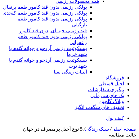
همه محصولات رژیمی
پولکی رژیمی بدون قند کامور طعم پرتقال
پولکی رژیمی بدون قند کامور طعم کنجدی
پولکی رژیمی بدون قند کامور طعم
نارگیلی
قند رژیمی حبه ای بدون قند کامور
پولکی رژیمی بدون قند کامور طعم
زعفرانی
بيسکوئيت رژیمی آردجو و جوانه گندم با
شهد خرما
بيسکوئيت رژیمی آردجو و جوانه گندم با
شهد توت
آبنبات رینگی نعنا
فروشگاه
آجیل قسطی
پیگیری سفارشات
پک های سازمانی
وبلاگ گلچین
تخفیف های شگفت انگیز
کیف پول
صفحه اصلی
/
سبک زندگی
/
5 نوع آجیل پرمصرف در جهان
حالت مطالعه