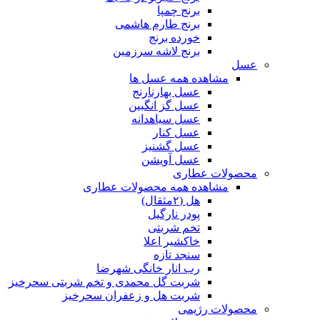
برنج چمپا
برنج طارم هاشمی
خورده برنج
برنج لاشه سرزمین
عسل
مشاهده همه عسل ها
عسل بهارنارنج
عسل گز انگبین
عسل سیاهدانه
عسل کنار
عسل گشنیز
عسل آویشن
محصولات عطاری
مشاهده همه محصولات عطاری
هل (۲مثقال)
پودر نارگیل
تخم شربتی
خاکشیر اعلا
سنجد تازه
رب انار خانگی شهرضا
شربت گل محمدی و تخم شربتی سحرخیز
شربت هل و زعفران سحرخیز
محصولات رژیمی