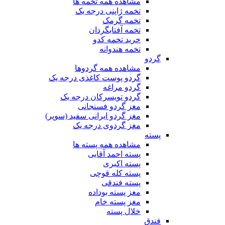
مشاهده همه تخمه ها
تخمه ژاپنی درجه یک
تخمه گرمک
تخمه آفتابگردان
خرید تخمه کدو
تخمه هندوانه
گردو
مشاهده همه گردوها
گردو پوست کاغذی درجه یک
گردو مراغه
گردو تویسرکان درجه یک
مغز گردو فسنجانی
مغز گردو ایرانی سفید (سوپر)
مغز گردوی درجه یک
پسته
مشاهده همه پسته ها
پسته احمد آقایی
پسته اکبری
پسته کله قوچی
پسته فندقی
مغز پسته بوداده
مغز پسته خام
خلال پسته
فندق