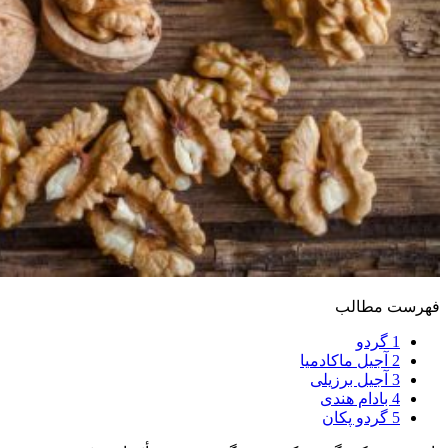
فهرست مطالب
1
گردو
2
آجیل ماکادمیا
3
آجیل برزیلی
4
بادام هندی
5
گردو پکان