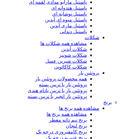
پاستیل مارابو مدادی لقمه ای
پاستیل هندوانه ای
پاستیل نوشابه ای
پاستیل میوه ای آیدین
پاستیل ماری آیدین
پاستیل دندانی
شکلات
مشاهده همه شکلات ها
شکلات آیدین
شکلات شونیز
شکلات شیرین عسل
شکلات کاکائویی
پروتئین بار
همه محصولات پروتئین بار
پروتئین بار با تزیین پسته
پروتئین بار با تزیین بادام هندی
پروتئین بار انجیر با تزیین پسته
برنج
مشاهده همه برنج ها
مشاهده همه برنج ها
برنج نیم دانه معطر
برنج لنجان
برنج کامفیروزی درجه یک
برنج عنبربو درجه یک