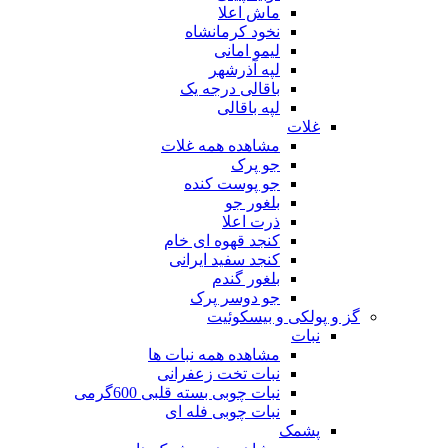
ماش اعلا
نخود کرمانشاه
لیمو امانی
لپه آذرشهر
باقالی درجه یک
لپه باقالی
غلات
مشاهده همه غلات
جو پرک
جو پوست کنده
بلغور جو
ذرت اعلا
کنجد قهوه ای خام
کنجد سفید ایرانی
بلغور گندم
جو دوسر پرک
گز و پولکی و بیسکوئیت
نبات
مشاهده همه نبات ها
نبات تخت زعفرانی
نبات چوبی بسته قلبی 600گرمی
نبات چوبی فله ای
پشمک