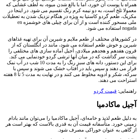
همراه با پوست آن خورد، اما با بالغ شدن میوه، به لطف غشایی که
معمولا تلخ است، به دو نیمه کرم رنگ تقسیم می شود. در اینجا در
مکزیک، طعم گردو کاستیا به ویژه در هنگام نزدیک شدن به تعطیلات
ملی مسحور کننده است و از آن برای چیلی های خوشمزه en
nogada استفاده می شود.
در کشورهای مختلف از طعم ملایم و شیرین آن برای تهیه غذاهای
شیرین و خوش طعم استفاده می شود، مانند در انگلستان که از
قرون هفدهم و هجدهم میلادی، آجیل آماده سازی های مختلفی را
پشت سر گذاشت که در میان آنها ترشی گردو خودنمایی می کند.
برای این دستور، دانه های سبز رنگ را به مدت 10 شب در آب نمک
قرار می دهند و سپس باید در آفتاب خشک می شوند و سپس با
سرکه، شکر و ادویه مخلوط می کنند و در نهایت به مدت 5 تا 8 هفته
استراحت می دهند.
راهنمایی:
قیمت گردو
آجیل ماکادمیا
به دلیل طعم لذیذ و خامه‌ای، آجیل ماکادمیا را می‌توان مانند بادام
زمینی خورد. متأسفانه قیمت آن به قدری بالاست که بهتر است هر
از گاهی به عنوان خوراکی مصرف شود.