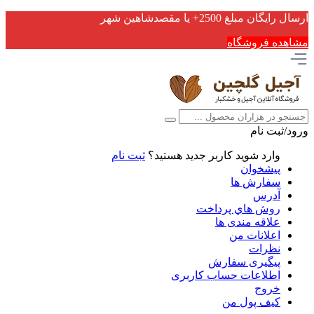
ارسال رایگان مبلغ 2500+ یا مقصدشاهین شهر
مشاهده فروشگاه
ورود/ثبت نام
وارد شوید
کاربر جدید هستید؟
ثبت نام
پیشخوان
سفارش ها
آدرس
روش هاي پرداخت
علاقه مندی ها
اعلانات من
نظرات
پیگیری سفارش
اطلاعات حساب كاربری
خروج
کیف پول من