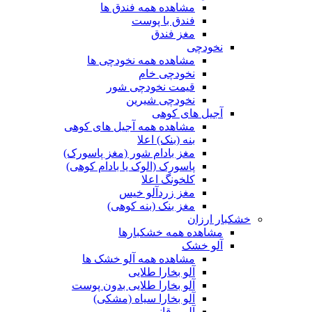
مشاهده همه فندق ها
فندق با پوست
مغز فندق
نخودچی
مشاهده همه نخودچی ها
نخودچی خام
قیمت نخودچی شور
نخودچی شیرین
آجیل های کوهی
مشاهده همه آجیل های کوهی
بنه (بنک) اعلا
مغز بادام شور (مغز پاسورک)
پاسورک (الوک یا بادام کوهی)
کلخونگ اعلا
مغز زردآلو خیس
مغز بنک (بنه کوهی)
خشکبار ارزان
مشاهده همه خشکبارها
آلو خشک
مشاهده همه آلو خشک ها
آلو بخارا طلایی
آلو بخارا طلایی بدون پوست
آلو بخارا سیاه (مشکی)
آلو برقانی