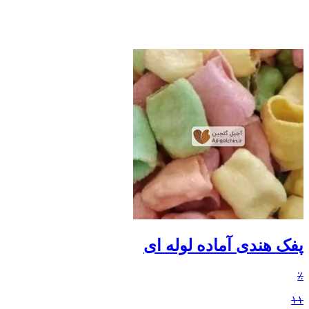
پفک هندی آماده لوله ای
٪
۱۱