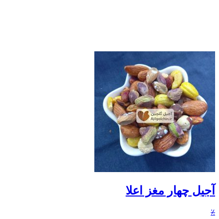
آجیل چهار مغز اعلا
٪