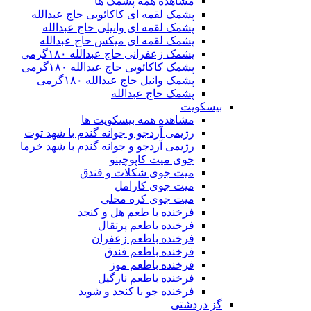
مشاهده همه پشمک ها
پشمک لقمه ای کاکائویی حاج عبدالله
پشمک لقمه ای وانیلی حاج عبدالله
پشمک لقمه ای میکس حاج عبدالله
پشمک زعفرانی حاج عبدالله ۱۸۰گرمی
پشمک کاکائویی حاج عبدالله ۱۸۰گرمی
پشمک وانیل حاج عبدالله ۱۸۰گرمی
پشمک حاج عبدالله
بیسکویت
مشاهده همه بیسکویت ها
رژیمی آردجو و جوانه گندم با شهد توت
رژیمی آردجو و جوانه گندم با شهد خرما
جوی میت کاپوچینو
میت جوی شکلات و فندق
میت جوی کارامل
میت جوی کره محلی
فرخنده با طعم هل و کنجد
فرخنده باطعم پرتقال
فرخنده باطعم زعفران
فرخنده باطعم فندق
فرخنده باطعم موز
فرخنده باطعم نارگیل
فرخنده جو با کنجد و شوید
گز دردشتی