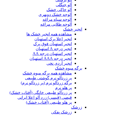
آلو جنگلی
آلو خاکی خشک
آلوچه خشک دوبهری
آلوچه سیاه مراغه
آلوچه طلایی مراغه
انجیر خشک
مشاهده همه انجیر خشک ها
انجیر اعلا پرک استهبان
انجیر استهبان فوق پرک
انجیر درجه A استهبان
انجیر استهبان درجه AA
انجیر درجه AAA استهبان
انجیر آردی نخی
برگه میوه خشک
مشاهده همه برگه میوه خشک
پر زردآلو نرم گوشتی طبیعی
برگه زردآلو نرم (پر زردآلو نرم)
پر هلو نرم
پر زردآلو طبیعی خانگی (آفتاب خشک)
قیصی (قیسی) زرد آلو اعلا ایرانی
پر هلو طبیعی (آفتاب خشک)
زرشک
زرشک پفکی