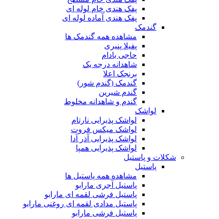
پفک هندی خام لوله ای
پفک هندی آماده لوله ای
گندمک
مشاهده همه گندمک ها
پفیلا پنیری
حاجی بادام
شاهدانه درجه یک
برنجک اعلا
گندمک (گندم شور)
گندم شیرین
گندم و شاهدانه مخلوط
لواشک
لواشک پذیرایی نارتام
لواشک میکس فروت
لواشک پذیرایی آذر آدا
لواشک پذیرایی همپا
شکلات و پاستیل
پاستیل
مشاهده همه پاستیل ها
پاستیل آجری مارابو
پاستیل فرشی لقمه ای مارابو
پاستیل مدادی لقمه ای روغنی مارابو
پاستیل فرشی مارابو