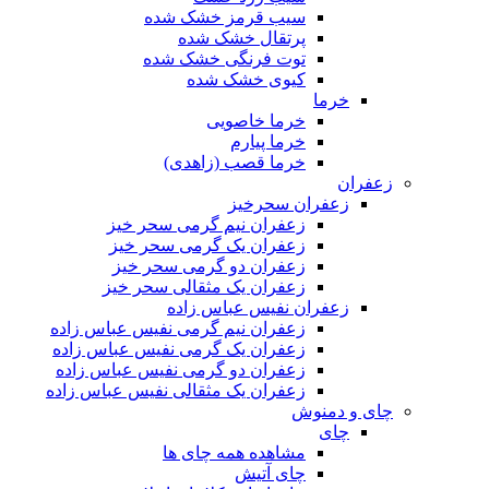
سیب قرمز خشک شده
پرتقال خشک شده
توت فرنگی خشک شده
کیوی خشک شده
خرما
خرما خاصویی
خرما پیارم
خرما قصب (زاهدی)
زعفران
زعفران سحرخیز
زعفران نیم گرمی سحر خیز
زعفران یک گرمی سحر خیز
زعفران دو گرمی سحر خیز
زعفران یک مثقالی سحر خیز
زعفران نفیس عباس زاده
زعفران نیم گرمی نفیس عباس زاده
زعفران یک گرمی نفیس عباس زاده
زعفران دو گرمی نفیس عباس زاده
زعفران یک مثقالی نفیس عباس زاده
چای و دمنوش
چای
مشاهده همه چای ها
چای آتیش