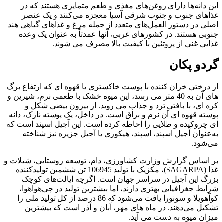
این دانه‌ها دارای روغن‌های مغذی و طعم متمایزی هستند که در
غذاهای جنوب و جنوب شرقی آسیا معجزه می‌کنند و یک عنصر
اصلی در دستور العمل‌های متعدد از جمله مرغ و غذاهای گیاهی هند
جنوبی هستند. در کشورهای غربی، آنها عمدتاً به عنوان یک وعده
غذایی غنی از پروتئین با کیفیت بالا مصرف می شوند.
گردو پکان
از درختی خزان کننده با پوست خاکستری یا قهوه ای که ارتفاع برگ
های آن به 40 متر می رسد، این میوه خشک با طعمی نرم، شیرین و
کره ای، با بافتی ترد و جذاب می روید. از بیرون بیضی شکل و
پوسته قهوه ای آن نرم و براق است. در داخل، یک پوسته نازک، دانه
ای چروکیده و طلایی را احاطه کرده است. این آجیل اسپند است که
به‌عنوان آجیل اسپند، اسپند، هیکوری یا آجیل جزیره نیز شناخته
می‌شود.
بر اساس گزارش وزارت کشاورزی، دام، توسعه روستایی، شیلات و
غذا (SAGARPA)، مکزیک با تولید 106945 تن ششمین تولیدکننده
بزرگ این آجیل در سراسر جهان است. اگرچه ایالت‌های کوچک
شرایط جغرافیایی بهتری دارند، اما بیشترین تولید در چی‌هواهوا،
کوآهویلا و سونورا یافت می‌شود که 86 درصد از کل تولید ملی را
تشکیل می‌دهند. در ماه های مهر، آبان و آذر است که بیشترین
میزان میوه به دست می آید.