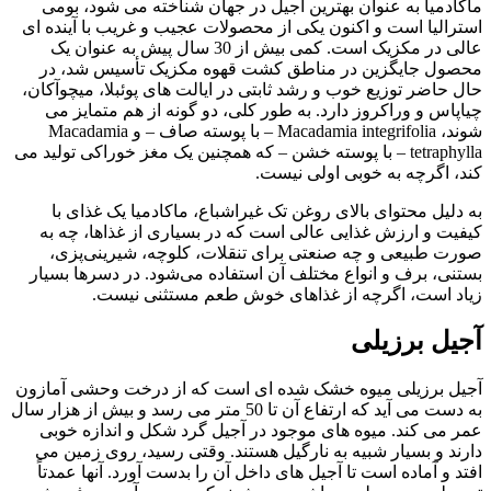
ماکادمیا به عنوان بهترین آجیل در جهان شناخته می شود، بومی
استرالیا است و اکنون یکی از محصولات عجیب و غریب با آینده ای
عالی در مکزیک است. کمی بیش از 30 سال پیش به عنوان یک
محصول جایگزین در مناطق کشت قهوه مکزیک تأسیس شد، در
حال حاضر توزیع خوب و رشد ثابتی در ایالت های پوئبلا، میچوآکان،
چیاپاس و وراکروز دارد. به طور کلی، دو گونه از هم متمایز می
شوند، Macadamia integrifolia – با پوسته صاف – و Macadamia
tetraphylla – با پوسته خشن – که همچنین یک مغز خوراکی تولید می
کند، اگرچه به خوبی اولی نیست.
به دلیل محتوای بالای روغن تک غیراشباع، ماکادمیا یک غذای با
کیفیت و ارزش غذایی عالی است که در بسیاری از غذاها، چه به
صورت طبیعی و چه صنعتی برای تنقلات، کلوچه، شیرینی‌پزی،
بستنی، برف و انواع مختلف آن استفاده می‌شود. در دسرها بسیار
زیاد است، اگرچه از غذاهای خوش طعم مستثنی نیست.
آجیل برزیلی
آجیل برزیلی میوه خشک شده ای است که از درخت وحشی آمازون
به دست می آید که ارتفاع آن تا 50 متر می رسد و بیش از هزار سال
عمر می کند. میوه های موجود در آجیل گرد شکل و اندازه خوبی
دارند و بسیار شبیه به نارگیل هستند. وقتی رسید، روی زمین می
افتد و آماده است تا آجیل های داخل آن را بدست آورد. آنها عمدتاً