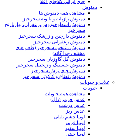
چای ایرانی کلاچای اعلا
دمنوش
مشاهده همه دمنوش ها
دمنوش رازیانه و بابونه سحرخیز
دمنوش اسطوخودوس،زعفران، بهارنارنج
سحرخیز
دمنوش دارچین و زرشک سحرخیز
دمنوش زعفرانی سحرخیز
دمنوش منتخب سحرخیز (طعم های
مختلف جدا گانه)
دمنوش گل گاوزبان سحرخیز
دمنوش جنسینگ و زنجبیل سحرخیز
دمنوش چای ترش سحرخیز
دمنوش نعناع و کاکوتی سحرخیز
غلات و حبوبات
حبوبات
مشاهده همه حبوبات
عدس قرمز (دال)
عدس درشت
عدس ریز
لوبیا چشم بلبلی
لوبیا قرمز
لوبیا سفید
لوبیا چیتی