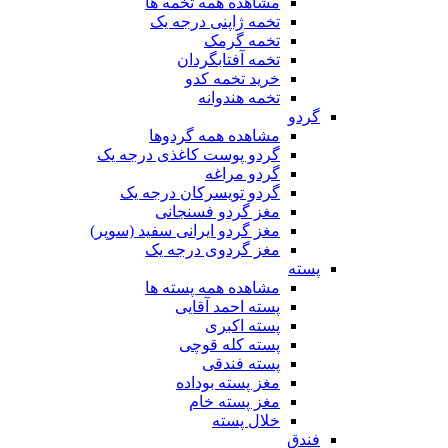
مشاهده همه تخمه ها
تخمه ژاپنی درجه یک
تخمه گرمک
تخمه آفتابگردان
خرید تخمه کدو
تخمه هندوانه
گردو
مشاهده همه گردوها
گردو پوست کاغذی درجه یک
گردو مراغه
گردو تویسرکان درجه یک
مغز گردو فسنجانی
مغز گردو ایرانی سفید (سوپر)
مغز گردوی درجه یک
پسته
مشاهده همه پسته ها
پسته احمد آقایی
پسته اکبری
پسته کله قوچی
پسته فندقی
مغز پسته بوداده
مغز پسته خام
خلال پسته
فندق