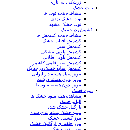
زرشک دانه اناری
توت خشک
مشاهده همه توت ها
توت خشک یزدی
توت خشک مشهد
کشمش درجه یک
مشاهده همه کشمش ها
کشمش آفتاب خشک
کشمش سبز
کشمش پلویی مشکی
کشمش پلویی طلایی
کشمش سبز قلمی کاشمر
کشمش سایه خشک درجه یک
مویز سیاه هسته دار ایرانی
مویز بدون هسته درشت
مویز بدون هسته متوسط
میوه خشک
مشاهده همه میوه خشک ها
آلبالو خشک
نارگیل خشک شده
میوه خشک بسته بندی شده
موز کشیده خشک
موز حلقه ای ارگانیک خشک
سیب زرد خشک