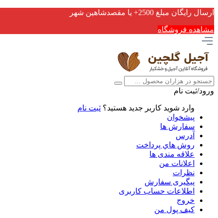
ارسال رایگان مبلغ 2500+ یا مقصدشاهین شهر
مشاهده فروشگاه
ورود/ثبت نام
وارد شوید
کاربر جدید هستید؟
ثبت نام
پیشخوان
سفارش ها
آدرس
روش هاي پرداخت
علاقه مندی ها
اعلانات من
نظرات
پیگیری سفارش
اطلاعات حساب كاربری
خروج
کیف پول من