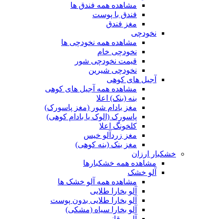
مشاهده همه فندق ها
فندق با پوست
مغز فندق
نخودچی
مشاهده همه نخودچی ها
نخودچی خام
قیمت نخودچی شور
نخودچی شیرین
آجیل های کوهی
مشاهده همه آجیل های کوهی
بنه (بنک) اعلا
مغز بادام شور (مغز پاسورک)
پاسورک (الوک یا بادام کوهی)
کلخونگ اعلا
مغز زردآلو خیس
مغز بنک (بنه کوهی)
خشکبار ارزان
مشاهده همه خشکبارها
آلو خشک
مشاهده همه آلو خشک ها
آلو بخارا طلایی
آلو بخارا طلایی بدون پوست
آلو بخارا سیاه (مشکی)
آلو برقانی