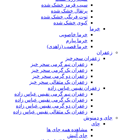
سیب قرمز خشک شده
پرتقال خشک شده
توت فرنگی خشک شده
کیوی خشک شده
خرما
خرما خاصویی
خرما پیارم
خرما قصب (زاهدی)
زعفران
زعفران سحرخیز
زعفران نیم گرمی سحر خیز
زعفران یک گرمی سحر خیز
زعفران دو گرمی سحر خیز
زعفران یک مثقالی سحر خیز
زعفران نفیس عباس زاده
زعفران نیم گرمی نفیس عباس زاده
زعفران یک گرمی نفیس عباس زاده
زعفران دو گرمی نفیس عباس زاده
زعفران یک مثقالی نفیس عباس زاده
چای و دمنوش
چای
مشاهده همه چای ها
چای آتیش