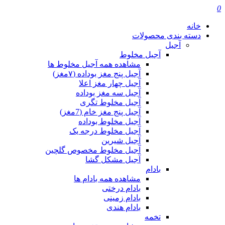
0
خانه
دسته بندی محصولات
آجیل
آجیل مخلوط
مشاهده همه آجیل مخلوط ها
آجیل پنج مغز بوداده (۷مغز)
آجیل چهار مغز اعلا
آجیل سه مغز بوداده
آجیل مخلوط تگری
آجیل پنج مغز خام (7مغز)
آجیل مخلوط بوداده
آجیل مخلوط درجه یک
آجیل شیرین
آجیل مخلوط مخصوص گلچین
آجیل مشکل گشا
بادام
مشاهده همه بادام ها
بادام درختی
بادام زمینی
بادام هندی
تخمه