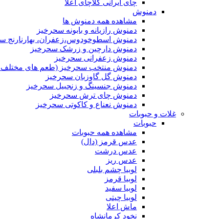
چای ایرانی کلاچای اعلا
دمنوش
مشاهده همه دمنوش ها
دمنوش رازیانه و بابونه سحرخیز
دمنوش اسطوخودوس،زعفران، بهارنارنج س
دمنوش دارچین و زرشک سحرخیز
دمنوش زعفرانی سحرخیز
دمنوش منتخب سحرخیز (طعم های مختلف جد
دمنوش گل گاوزبان سحرخیز
دمنوش جنسینگ و زنجبیل سحرخیز
دمنوش چای ترش سحرخیز
دمنوش نعناع و کاکوتی سحرخیز
غلات و حبوبات
حبوبات
مشاهده همه حبوبات
عدس قرمز (دال)
عدس درشت
عدس ریز
لوبیا چشم بلبلی
لوبیا قرمز
لوبیا سفید
لوبیا چیتی
ماش اعلا
نخود کرمانشاه