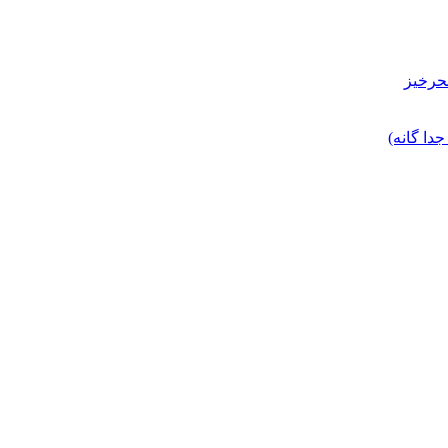
حرخیز
ا گانه)