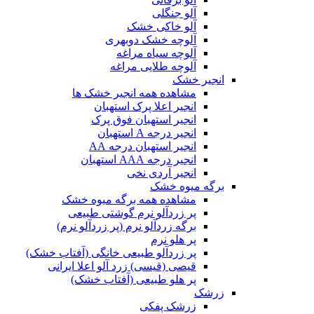
آلو جنگلی
آلو خاکی خشک
آلوچه خشک دوبهری
آلوچه سیاه مراغه
آلوچه طلایی مراغه
انجیر خشک
مشاهده همه انجیر خشک ها
انجیر اعلا پرک استهبان
انجیر استهبان فوق پرک
انجیر درجه A استهبان
انجیر استهبان درجه AA
انجیر درجه AAA استهبان
انجیر آردی نخی
برگه میوه خشک
مشاهده همه برگه میوه خشک
پر زردآلو نرم گوشتی طبیعی
برگه زردآلو نرم (پر زردآلو نرم)
پر هلو نرم
پر زردآلو طبیعی خانگی (آفتاب خشک)
قیصی (قیسی) زرد آلو اعلا ایرانی
پر هلو طبیعی (آفتاب خشک)
زرشک
زرشک پفکی