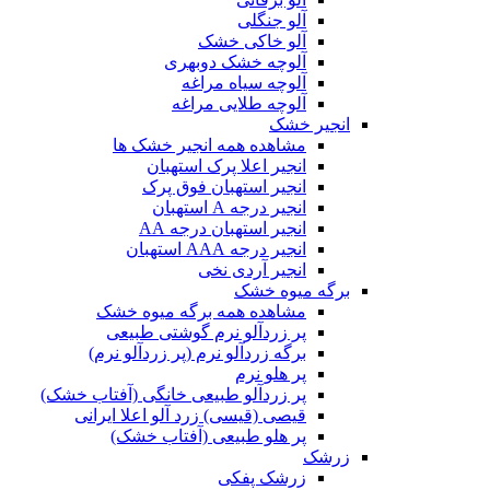
آلو جنگلی
آلو خاکی خشک
آلوچه خشک دوبهری
آلوچه سیاه مراغه
آلوچه طلایی مراغه
انجیر خشک
مشاهده همه انجیر خشک ها
انجیر اعلا پرک استهبان
انجیر استهبان فوق پرک
انجیر درجه A استهبان
انجیر استهبان درجه AA
انجیر درجه AAA استهبان
انجیر آردی نخی
برگه میوه خشک
مشاهده همه برگه میوه خشک
پر زردآلو نرم گوشتی طبیعی
برگه زردآلو نرم (پر زردآلو نرم)
پر هلو نرم
پر زردآلو طبیعی خانگی (آفتاب خشک)
قیصی (قیسی) زرد آلو اعلا ایرانی
پر هلو طبیعی (آفتاب خشک)
زرشک
زرشک پفکی