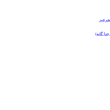
حرخیز
ا گانه)