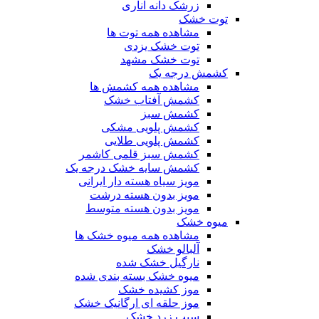
زرشک دانه اناری
توت خشک
مشاهده همه توت ها
توت خشک یزدی
توت خشک مشهد
کشمش درجه یک
مشاهده همه کشمش ها
کشمش آفتاب خشک
کشمش سبز
کشمش پلویی مشکی
کشمش پلویی طلایی
کشمش سبز قلمی کاشمر
کشمش سایه خشک درجه یک
مویز سیاه هسته دار ایرانی
مویز بدون هسته درشت
مویز بدون هسته متوسط
میوه خشک
مشاهده همه میوه خشک ها
آلبالو خشک
نارگیل خشک شده
میوه خشک بسته بندی شده
موز کشیده خشک
موز حلقه ای ارگانیک خشک
سیب زرد خشک