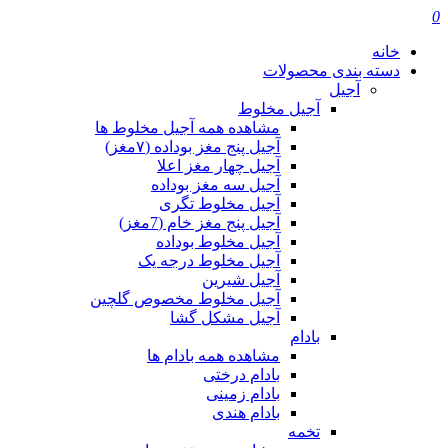
0
خانه
دسته بندی محصولات
آجیل
آجیل مخلوط
مشاهده همه آجیل مخلوط ها
آجیل پنج مغز بوداده (۷مغز)
آجیل چهار مغز اعلا
آجیل سه مغز بوداده
آجیل مخلوط تگری
آجیل پنج مغز خام (7مغز)
آجیل مخلوط بوداده
آجیل مخلوط درجه یک
آجیل شیرین
آجیل مخلوط مخصوص گلچین
آجیل مشکل گشا
بادام
مشاهده همه بادام ها
بادام درختی
بادام زمینی
بادام هندی
تخمه