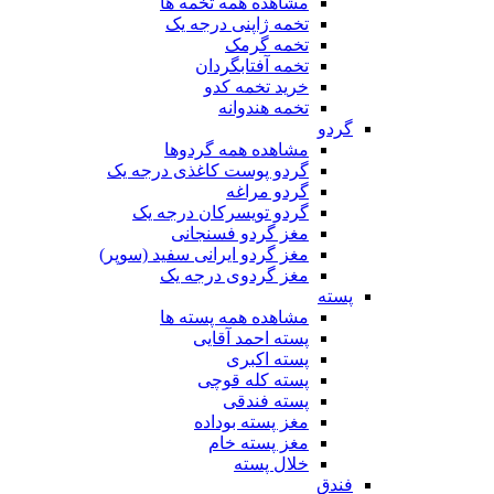
مشاهده همه تخمه ها
تخمه ژاپنی درجه یک
تخمه گرمک
تخمه آفتابگردان
خرید تخمه کدو
تخمه هندوانه
گردو
مشاهده همه گردوها
گردو پوست کاغذی درجه یک
گردو مراغه
گردو تویسرکان درجه یک
مغز گردو فسنجانی
مغز گردو ایرانی سفید (سوپر)
مغز گردوی درجه یک
پسته
مشاهده همه پسته ها
پسته احمد آقایی
پسته اکبری
پسته کله قوچی
پسته فندقی
مغز پسته بوداده
مغز پسته خام
خلال پسته
فندق