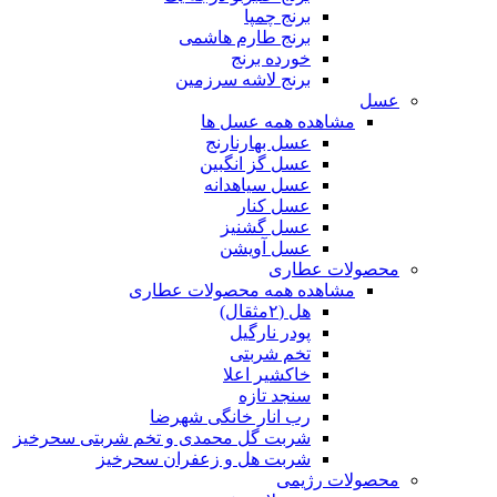
برنج چمپا
برنج طارم هاشمی
خورده برنج
برنج لاشه سرزمین
عسل
مشاهده همه عسل ها
عسل بهارنارنج
عسل گز انگبین
عسل سیاهدانه
عسل کنار
عسل گشنیز
عسل آویشن
محصولات عطاری
مشاهده همه محصولات عطاری
هل (۲مثقال)
پودر نارگیل
تخم شربتی
خاکشیر اعلا
سنجد تازه
رب انار خانگی شهرضا
شربت گل محمدی و تخم شربتی سحرخیز
شربت هل و زعفران سحرخیز
محصولات رژیمی