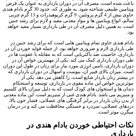
باعث شده است، مصرف آن در دوران بارداری به عنوان یک قرص
ویتامین طبیعی شناخته شود. به طوری که، حدود 30 گرم بادام هندی
حاوی بیش از 4 گرم پروتئین، 9 گرم کربوهیدرات و 13 گرم چربی
سالم، انواع ویتامین ها و مواد معدنی مفید و لازم برای رشد جنین
است. به همین دلیل مصرف آن در طی بارداری بسیار مفید خواهد
بود.
بادام هندی حاوی تمام ویتامین هایی است که برای رشد جنین در
طی بارداری لازم و ضروری خواهد بود. از جمله فواید خوردن آن در
بارداری، خاصیت ضد باکتریایی است که به مقابله با عفونت ها در
طی دوران بارداری کمک می کند. یکی از مهمترین خواص آن در
دوران بارداری، تامین انرژی مورد نیاز برای زنان در طول این دوران
است. میزان بالای فیبر آن، یبوست و اسهال در دوران بارداری که
در بیشتر زنان باردار شایع است، را کاهش می دهد. یکی از
موثرترین خواص این ماده مقوی در بارداری، توسعه و استحکام
دندان ها و استخوان های کودک است که به دلیل میزان بالای کلسیم
و منیزیم می باشد. بادام هندی غنی از منیزیم است. این ماده معدنی
از بدن زنان باردار در برابر گرفتگی های عضلانی، فشار خون بالا،
دردهای عضلانی، سردرد و خستگی محافظت می کند و در درمان
میگرن موثر است.
نکات احتیاطی خوردن بادام هندی در
بارداری