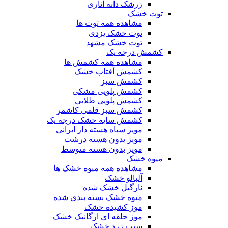
زرشک دانه اناری
توت خشک
مشاهده همه توت ها
توت خشک یزدی
توت خشک مشهد
کشمش درجه یک
مشاهده همه کشمش ها
کشمش آفتاب خشک
کشمش سبز
کشمش پلویی مشکی
کشمش پلویی طلایی
کشمش سبز قلمی کاشمر
کشمش سایه خشک درجه یک
مویز سیاه هسته دار ایرانی
مویز بدون هسته درشت
مویز بدون هسته متوسط
میوه خشک
مشاهده همه میوه خشک ها
آلبالو خشک
نارگیل خشک شده
میوه خشک بسته بندی شده
موز کشیده خشک
موز حلقه ای ارگانیک خشک
سیب زرد خشک