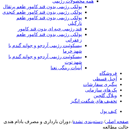
همه محصولات رژیمی
پولکی رژیمی بدون قند کامور طعم پرتقال
پولکی رژیمی بدون قند کامور طعم کنجدی
پولکی رژیمی بدون قند کامور طعم
نارگیلی
قند رژیمی حبه ای بدون قند کامور
پولکی رژیمی بدون قند کامور طعم
زعفرانی
بيسکوئيت رژیمی آردجو و جوانه گندم با
شهد خرما
بيسکوئيت رژیمی آردجو و جوانه گندم با
شهد توت
آبنبات رینگی نعنا
فروشگاه
آجیل قسطی
پیگیری سفارشات
پک های سازمانی
وبلاگ گلچین
تخفیف های شگفت انگیز
کیف پول
صفحه اصلی
/
دسته‌بندی نشده
/
دوران بارداری و مصرف بادام هندی
حالت مطالعه