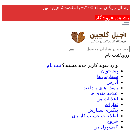
ارسال رایگان مبلغ 2500+ یا مقصدشاهین شهر
مشاهده فروشگاه
ورود/ثبت نام
وارد شوید
کاربر جدید هستید؟
ثبت نام
پیشخوان
سفارش ها
آدرس
روش هاي پرداخت
علاقه مندی ها
اعلانات من
نظرات
پیگیری سفارش
اطلاعات حساب كاربری
خروج
کیف پول من