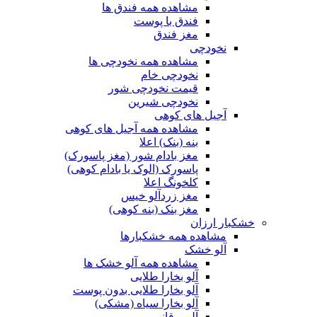
مشاهده همه فندق ها
فندق با پوست
مغز فندق
نخودچی
مشاهده همه نخودچی ها
نخودچی خام
قیمت نخودچی شور
نخودچی شیرین
آجیل های کوهی
مشاهده همه آجیل های کوهی
بنه (بنک) اعلا
مغز بادام شور (مغز پاسورک)
پاسورک (الوک یا بادام کوهی)
کلخونگ اعلا
مغز زردآلو خیس
مغز بنک (بنه کوهی)
خشکبار ارزان
مشاهده همه خشکبارها
آلو خشک
مشاهده همه آلو خشک ها
آلو بخارا طلایی
آلو بخارا طلایی بدون پوست
آلو بخارا سیاه (مشکی)
آلو برقانی