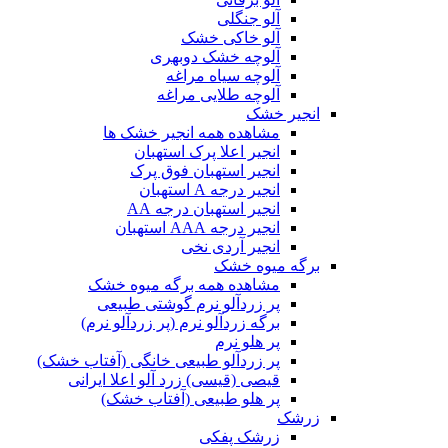
آلو جنگلی
آلو خاکی خشک
آلوچه خشک دوبهری
آلوچه سیاه مراغه
آلوچه طلایی مراغه
انجیر خشک
مشاهده همه انجیر خشک ها
انجیر اعلا پرک استهبان
انجیر استهبان فوق پرک
انجیر درجه A استهبان
انجیر استهبان درجه AA
انجیر درجه AAA استهبان
انجیر آردی نخی
برگه میوه خشک
مشاهده همه برگه میوه خشک
پر زردآلو نرم گوشتی طبیعی
برگه زردآلو نرم (پر زردآلو نرم)
پر هلو نرم
پر زردآلو طبیعی خانگی (آفتاب خشک)
قیصی (قیسی) زرد آلو اعلا ایرانی
پر هلو طبیعی (آفتاب خشک)
زرشک
زرشک پفکی