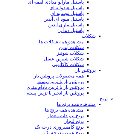
پاستیل مارابو مدادی لقمه ای
پاستیل هندوانه ای
پاستیل نوشابه ای
پاستیل میوه ای آیدین
پاستیل ماری آیدین
پاستیل دندانی
شکلات
مشاهده همه شکلات ها
شکلات آیدین
شکلات شونیز
شکلات شیرین عسل
شکلات کاکائویی
پروتئین بار
همه محصولات پروتئین بار
پروتئین بار با تزیین پسته
پروتئین بار با تزیین بادام هندی
پروتئین بار انجیر با تزیین پسته
برنج
مشاهده همه برنج ها
مشاهده همه برنج ها
برنج نیم دانه معطر
برنج لنجان
برنج کامفیروزی درجه یک
برنج عنبربو درجه یک