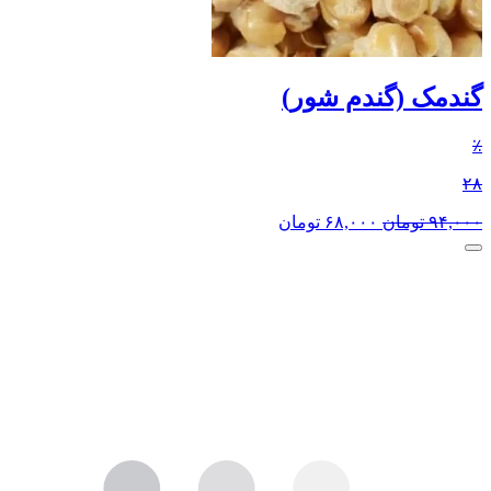
گندمک (گندم شور)
٪
۲۸
۹۴,۰۰۰
تومان
۶۸,۰۰۰
تومان