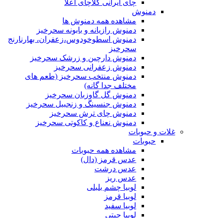
چای ایرانی کلاچای اعلا
دمنوش
مشاهده همه دمنوش ها
دمنوش رازیانه و بابونه سحرخیز
دمنوش اسطوخودوس،زعفران، بهارنارنج
سحرخیز
دمنوش دارچین و زرشک سحرخیز
دمنوش زعفرانی سحرخیز
دمنوش منتخب سحرخیز (طعم های
مختلف جدا گانه)
دمنوش گل گاوزبان سحرخیز
دمنوش جنسینگ و زنجبیل سحرخیز
دمنوش چای ترش سحرخیز
دمنوش نعناع و کاکوتی سحرخیز
غلات و حبوبات
حبوبات
مشاهده همه حبوبات
عدس قرمز (دال)
عدس درشت
عدس ریز
لوبیا چشم بلبلی
لوبیا قرمز
لوبیا سفید
لوبیا چیتی