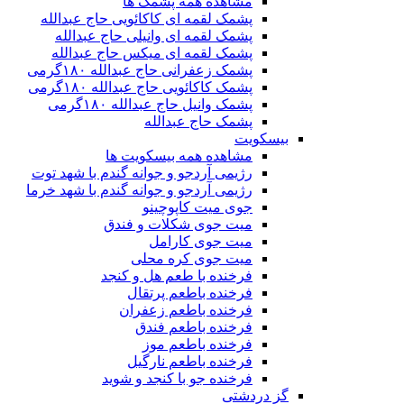
مشاهده همه پشمک ها
پشمک لقمه ای کاکائویی حاج عبدالله
پشمک لقمه ای وانیلی حاج عبدالله
پشمک لقمه ای میکس حاج عبدالله
پشمک زعفرانی حاج عبدالله ۱۸۰گرمی
پشمک کاکائویی حاج عبدالله ۱۸۰گرمی
پشمک وانیل حاج عبدالله ۱۸۰گرمی
پشمک حاج عبدالله
بیسکویت
مشاهده همه بیسکویت ها
رژیمی آردجو و جوانه گندم با شهد توت
رژیمی آردجو و جوانه گندم با شهد خرما
جوی میت کاپوچینو
میت جوی شکلات و فندق
میت جوی کارامل
میت جوی کره محلی
فرخنده با طعم هل و کنجد
فرخنده باطعم پرتقال
فرخنده باطعم زعفران
فرخنده باطعم فندق
فرخنده باطعم موز
فرخنده باطعم نارگیل
فرخنده جو با کنجد و شوید
گز دردشتی