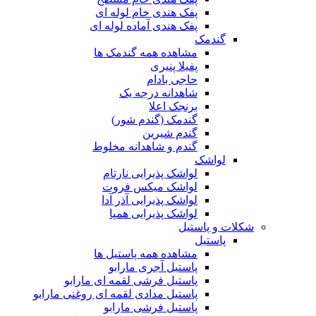
پفک هندی خام لوله ای
پفک هندی آماده لوله ای
گندمک
مشاهده همه گندمک ها
پفیلا پنیری
حاجی بادام
شاهدانه درجه یک
برنجک اعلا
گندمک (گندم شور)
گندم شیرین
گندم و شاهدانه مخلوط
لواشک
لواشک پذیرایی نارتام
لواشک میکس فروت
لواشک پذیرایی آذر آدا
لواشک پذیرایی همپا
شکلات و پاستیل
پاستیل
مشاهده همه پاستیل ها
پاستیل آجری مارابو
پاستیل فرشی لقمه ای مارابو
پاستیل مدادی لقمه ای روغنی مارابو
پاستیل فرشی مارابو