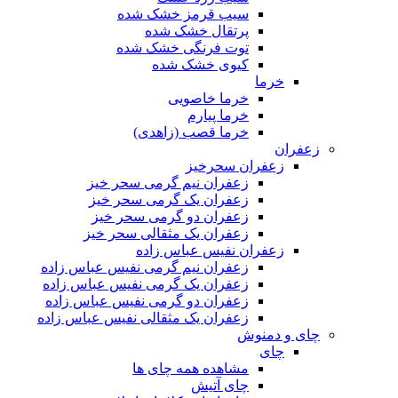
سیب قرمز خشک شده
پرتقال خشک شده
توت فرنگی خشک شده
کیوی خشک شده
خرما
خرما خاصویی
خرما پیارم
خرما قصب (زاهدی)
زعفران
زعفران سحرخیز
زعفران نیم گرمی سحر خیز
زعفران یک گرمی سحر خیز
زعفران دو گرمی سحر خیز
زعفران یک مثقالی سحر خیز
زعفران نفیس عباس زاده
زعفران نیم گرمی نفیس عباس زاده
زعفران یک گرمی نفیس عباس زاده
زعفران دو گرمی نفیس عباس زاده
زعفران یک مثقالی نفیس عباس زاده
چای و دمنوش
چای
مشاهده همه چای ها
چای آتیش