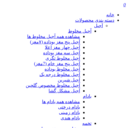
0
خانه
دسته بندی محصولات
آجیل
آجیل مخلوط
مشاهده همه آجیل مخلوط ها
آجیل پنج مغز بوداده (۷مغز)
آجیل چهار مغز اعلا
آجیل سه مغز بوداده
آجیل مخلوط تگری
آجیل پنج مغز خام (7مغز)
آجیل مخلوط بوداده
آجیل مخلوط درجه یک
آجیل شیرین
آجیل مخلوط مخصوص گلچین
آجیل مشکل گشا
بادام
مشاهده همه بادام ها
بادام درختی
بادام زمینی
بادام هندی
تخمه