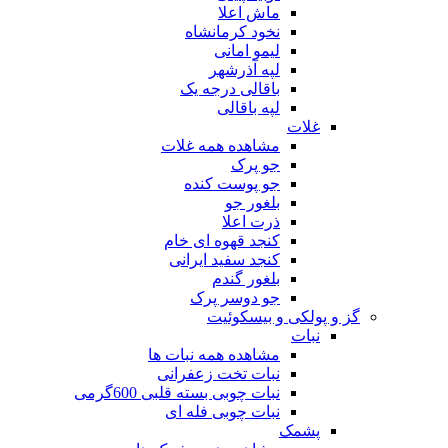
ماش اعلا
نخود کرمانشاه
لیمو امانی
لپه آذرشهر
باقالی درجه یک
لپه باقالی
غلات
مشاهده همه غلات
جو پرک
جو پوست کنده
بلغور جو
ذرت اعلا
کنجد قهوه ای خام
کنجد سفید ایرانی
بلغور گندم
جو دوسر پرک
گز و پولکی و بیسکوئیت
نبات
مشاهده همه نبات ها
نبات تخت زعفرانی
نبات چوبی بسته قلبی 600گرمی
نبات چوبی فله ای
پشمک