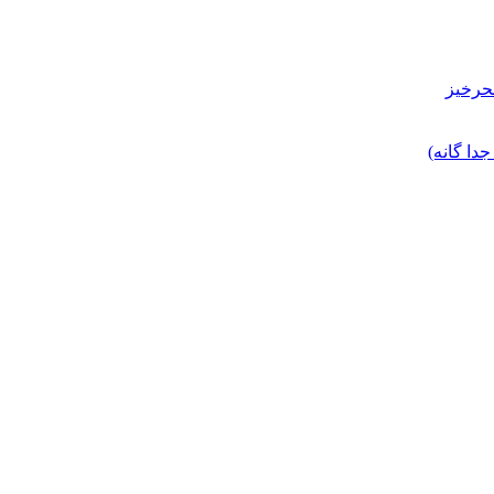
حرخیز
ا گانه)