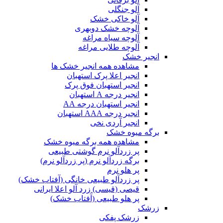
آلو جنگلی
آلو خاکی خشک
آلوچه خشک دوبهری
آلوچه سیاه مراغه
آلوچه طلایی مراغه
انجیر خشک
مشاهده همه انجیر خشک ها
انجیر اعلا پرک استهبان
انجیر استهبان فوق پرک
انجیر درجه A استهبان
انجیر استهبان درجه AA
انجیر درجه AAA استهبان
انجیر آردی نخی
برگه میوه خشک
مشاهده همه برگه میوه خشک
پر زردآلو نرم گوشتی طبیعی
برگه زردآلو نرم (پر زردآلو نرم)
پر هلو نرم
پر زردآلو طبیعی خانگی (آفتاب خشک)
قیصی (قیسی) زرد آلو اعلا ایرانی
پر هلو طبیعی (آفتاب خشک)
زرشک
زرشک پفکی