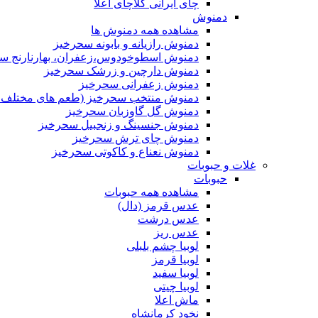
چای ایرانی کلاچای اعلا
دمنوش
مشاهده همه دمنوش ها
دمنوش رازیانه و بابونه سحرخیز
دمنوش اسطوخودوس،زعفران، بهارنارنج س
دمنوش دارچین و زرشک سحرخیز
دمنوش زعفرانی سحرخیز
دمنوش منتخب سحرخیز (طعم های مختلف جد
دمنوش گل گاوزبان سحرخیز
دمنوش جنسینگ و زنجبیل سحرخیز
دمنوش چای ترش سحرخیز
دمنوش نعناع و کاکوتی سحرخیز
غلات و حبوبات
حبوبات
مشاهده همه حبوبات
عدس قرمز (دال)
عدس درشت
عدس ریز
لوبیا چشم بلبلی
لوبیا قرمز
لوبیا سفید
لوبیا چیتی
ماش اعلا
نخود کرمانشاه