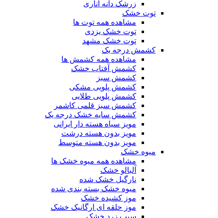
زرشک دانه اناری
توت خشک
مشاهده همه توت ها
توت خشک یزدی
توت خشک مشهد
کشمش درجه یک
مشاهده همه کشمش ها
کشمش آفتاب خشک
کشمش سبز
کشمش پلویی مشکی
کشمش پلویی طلایی
کشمش سبز قلمی کاشمر
کشمش سایه خشک درجه یک
مویز سیاه هسته دار ایرانی
مویز بدون هسته درشت
مویز بدون هسته متوسط
میوه خشک
مشاهده همه میوه خشک ها
آلبالو خشک
نارگیل خشک شده
میوه خشک بسته بندی شده
موز کشیده خشک
موز حلقه ای ارگانیک خشک
سیب زرد خشک