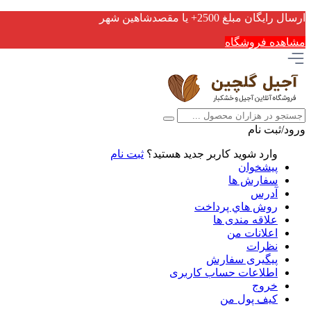
ارسال رایگان مبلغ 2500+ یا مقصدشاهین شهر
مشاهده فروشگاه
ورود/ثبت نام
وارد شوید
کاربر جدید هستید؟
ثبت نام
پیشخوان
سفارش ها
آدرس
روش هاي پرداخت
علاقه مندی ها
اعلانات من
نظرات
پیگیری سفارش
اطلاعات حساب كاربری
خروج
کیف پول من