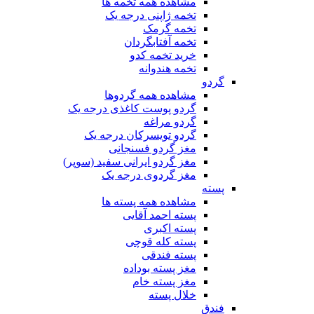
مشاهده همه تخمه ها
تخمه ژاپنی درجه یک
تخمه گرمک
تخمه آفتابگردان
خرید تخمه کدو
تخمه هندوانه
گردو
مشاهده همه گردوها
گردو پوست کاغذی درجه یک
گردو مراغه
گردو تویسرکان درجه یک
مغز گردو فسنجانی
مغز گردو ایرانی سفید (سوپر)
مغز گردوی درجه یک
پسته
مشاهده همه پسته ها
پسته احمد آقایی
پسته اکبری
پسته کله قوچی
پسته فندقی
مغز پسته بوداده
مغز پسته خام
خلال پسته
فندق