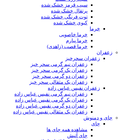
سیب قرمز خشک شده
پرتقال خشک شده
توت فرنگی خشک شده
کیوی خشک شده
خرما
خرما خاصویی
خرما پیارم
خرما قصب (زاهدی)
زعفران
زعفران سحرخیز
زعفران نیم گرمی سحر خیز
زعفران یک گرمی سحر خیز
زعفران دو گرمی سحر خیز
زعفران یک مثقالی سحر خیز
زعفران نفیس عباس زاده
زعفران نیم گرمی نفیس عباس زاده
زعفران یک گرمی نفیس عباس زاده
زعفران دو گرمی نفیس عباس زاده
زعفران یک مثقالی نفیس عباس زاده
چای و دمنوش
چای
مشاهده همه چای ها
چای آتیش