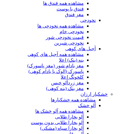
مشاهده همه فندق ها
فندق با پوست
مغز فندق
نخودچی
مشاهده همه نخودچی ها
نخودچی خام
قیمت نخودچی شور
نخودچی شیرین
آجیل های کوهی
مشاهده همه آجیل های کوهی
بنه (بنک) اعلا
مغز بادام شور (مغز پاسورک)
پاسورک (الوک یا بادام کوهی)
کلخونگ اعلا
مغز زردآلو خیس
مغز بنک (بنه کوهی)
خشکبار ارزان
مشاهده همه خشکبارها
آلو خشک
مشاهده همه آلو خشک ها
آلو بخارا طلایی
آلو بخارا طلایی بدون پوست
آلو بخارا سیاه (مشکی)
آلو برقانی