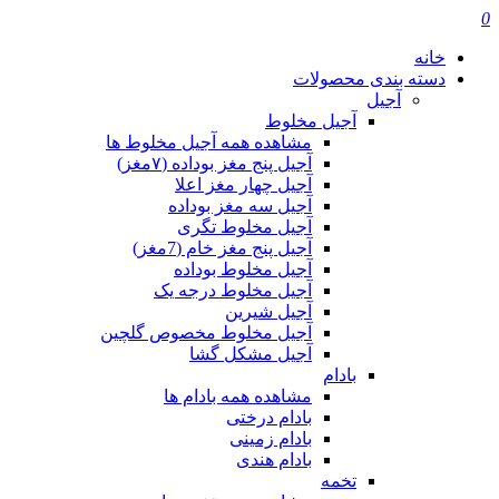
0
خانه
دسته بندی محصولات
آجیل
آجیل مخلوط
مشاهده همه آجیل مخلوط ها
آجیل پنج مغز بوداده (۷مغز)
آجیل چهار مغز اعلا
آجیل سه مغز بوداده
آجیل مخلوط تگری
آجیل پنج مغز خام (7مغز)
آجیل مخلوط بوداده
آجیل مخلوط درجه یک
آجیل شیرین
آجیل مخلوط مخصوص گلچین
آجیل مشکل گشا
بادام
مشاهده همه بادام ها
بادام درختی
بادام زمینی
بادام هندی
تخمه