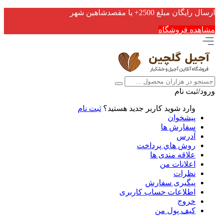
ارسال رایگان مبلغ 2500+ یا مقصدشاهین شهر
مشاهده فروشگاه
ورود/ثبت نام
وارد شوید
کاربر جدید هستید؟
ثبت نام
پیشخوان
سفارش ها
آدرس
روش هاي پرداخت
علاقه مندی ها
اعلانات من
نظرات
پیگیری سفارش
اطلاعات حساب كاربری
خروج
کیف پول من