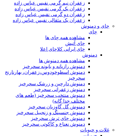
زعفران نیم گرمی نفیس عباس زاده
زعفران یک گرمی نفیس عباس زاده
زعفران دو گرمی نفیس عباس زاده
زعفران یک مثقالی نفیس عباس زاده
چای و دمنوش
چای
مشاهده همه چای ها
چای آتیش
چای ایرانی کلاچای اعلا
دمنوش
مشاهده همه دمنوش ها
دمنوش رازیانه و بابونه سحرخیز
دمنوش اسطوخودوس،زعفران، بهارنارنج
سحرخیز
دمنوش دارچین و زرشک سحرخیز
دمنوش زعفرانی سحرخیز
دمنوش منتخب سحرخیز (طعم های
مختلف جدا گانه)
دمنوش گل گاوزبان سحرخیز
دمنوش جنسینگ و زنجبیل سحرخیز
دمنوش چای ترش سحرخیز
دمنوش نعناع و کاکوتی سحرخیز
غلات و حبوبات
حبوبات