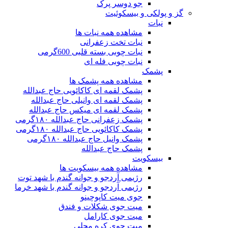
جو دوسر پرک
گز و پولکی و بیسکوئیت
نبات
مشاهده همه نبات ها
نبات تخت زعفرانی
نبات چوبی بسته قلبی 600گرمی
نبات چوبی فله ای
پشمک
مشاهده همه پشمک ها
پشمک لقمه ای کاکائویی حاج عبدالله
پشمک لقمه ای وانیلی حاج عبدالله
پشمک لقمه ای میکس حاج عبدالله
پشمک زعفرانی حاج عبدالله ۱۸۰گرمی
پشمک کاکائویی حاج عبدالله ۱۸۰گرمی
پشمک وانیل حاج عبدالله ۱۸۰گرمی
پشمک حاج عبدالله
بیسکویت
مشاهده همه بیسکویت ها
رژیمی آردجو و جوانه گندم با شهد توت
رژیمی آردجو و جوانه گندم با شهد خرما
جوی میت کاپوچینو
میت جوی شکلات و فندق
میت جوی کارامل
میت جوی کره محلی