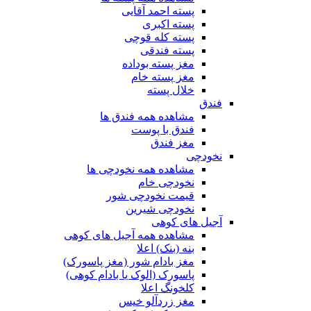
پسته احمد آقایی
پسته اکبری
پسته کله قوچی
پسته فندقی
مغز پسته بوداده
مغز پسته خام
خلال پسته
فندق
مشاهده همه فندق ها
فندق با پوست
مغز فندق
نخودچی
مشاهده همه نخودچی ها
نخودچی خام
قیمت نخودچی شور
نخودچی شیرین
آجیل های کوهی
مشاهده همه آجیل های کوهی
بنه (بنک) اعلا
مغز بادام شور (مغز پاسورک)
پاسورک (الوک یا بادام کوهی)
کلخونگ اعلا
مغز زردآلو خیس