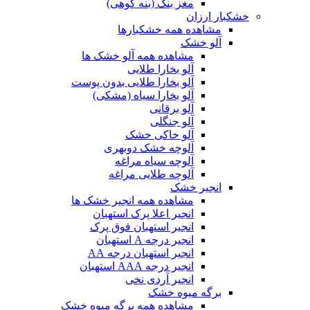
مغز بنک (بنه کوهی)
خشکبار ارزان
مشاهده همه خشکبارها
آلو خشک
مشاهده همه آلو خشک ها
آلو بخارا طلایی
آلو بخارا طلایی بدون پوست
آلو بخارا سیاه (مشکی)
آلو برقانی
آلو جنگلی
آلو خاکی خشک
آلوچه خشک دوبهری
آلوچه سیاه مراغه
آلوچه طلایی مراغه
انجیر خشک
مشاهده همه انجیر خشک ها
انجیر اعلا پرک استهبان
انجیر استهبان فوق پرک
انجیر درجه A استهبان
انجیر استهبان درجه AA
انجیر درجه AAA استهبان
انجیر آردی نخی
برگه میوه خشک
مشاهده همه برگه میوه خشک