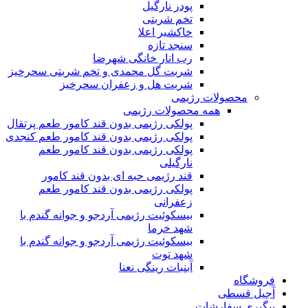
پودر نارگیل
تخم شربتی
خاکشیر اعلا
سنجد تازه
رب انار خانگی شهرضا
شربت گل محمدی و تخم شربتی سحرخیز
شربت هل و زعفران سحرخیز
محصولات رژیمی
همه محصولات رژیمی
پولکی رژیمی بدون قند کامور طعم پرتقال
پولکی رژیمی بدون قند کامور طعم کنجدی
پولکی رژیمی بدون قند کامور طعم
نارگیلی
قند رژیمی حبه ای بدون قند کامور
پولکی رژیمی بدون قند کامور طعم
زعفرانی
بيسکوئيت رژیمی آردجو و جوانه گندم با
شهد خرما
بيسکوئيت رژیمی آردجو و جوانه گندم با
شهد توت
آبنبات رینگی نعنا
فروشگاه
آجیل قسطی
پیگیری سفارشات