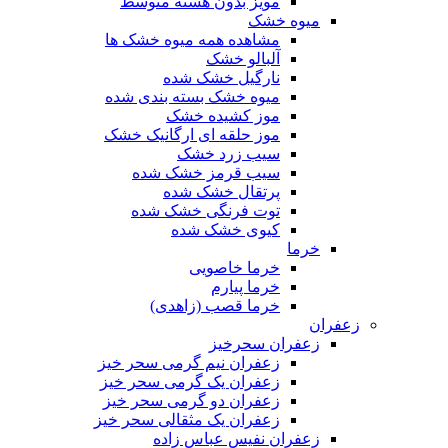
مویز بدون هسته متوسط
میوه خشک
مشاهده همه میوه خشک ها
آلبالو خشک
نارگیل خشک شده
میوه خشک بسته بندی شده
موز کشیده خشک
موز حلقه ای ارگانیک خشک
سیب زرد خشک
سیب قرمز خشک شده
پرتقال خشک شده
توت فرنگی خشک شده
کیوی خشک شده
خرما
خرما خاصویی
خرما پیارم
خرما قصب (زاهدی)
زعفران
زعفران سحرخیز
زعفران نیم گرمی سحر خیز
زعفران یک گرمی سحر خیز
زعفران دو گرمی سحر خیز
زعفران یک مثقالی سحر خیز
زعفران نفیس عباس زاده