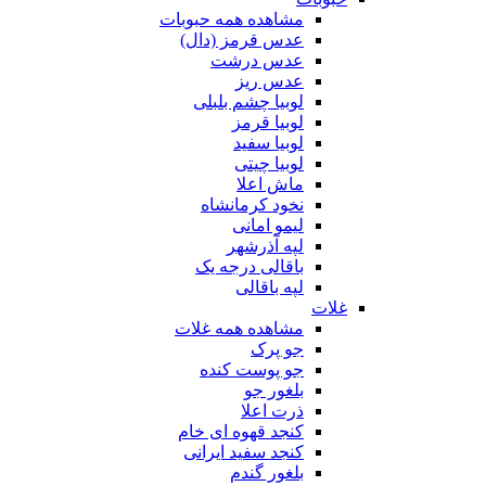
مشاهده همه حبوبات
عدس قرمز (دال)
عدس درشت
عدس ریز
لوبیا چشم بلبلی
لوبیا قرمز
لوبیا سفید
لوبیا چیتی
ماش اعلا
نخود کرمانشاه
لیمو امانی
لپه آذرشهر
باقالی درجه یک
لپه باقالی
غلات
مشاهده همه غلات
جو پرک
جو پوست کنده
بلغور جو
ذرت اعلا
کنجد قهوه ای خام
کنجد سفید ایرانی
بلغور گندم