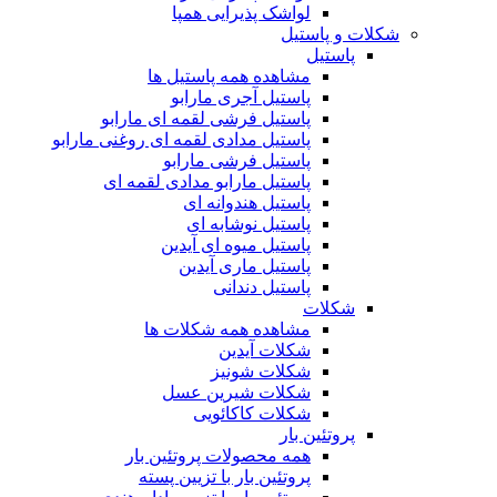
لواشک پذیرایی همپا
شکلات و پاستیل
پاستیل
مشاهده همه پاستیل ها
پاستیل آجری مارابو
پاستیل فرشی لقمه ای مارابو
پاستیل مدادی لقمه ای روغنی مارابو
پاستیل فرشی مارابو
پاستیل مارابو مدادی لقمه ای
پاستیل هندوانه ای
پاستیل نوشابه ای
پاستیل میوه ای آیدین
پاستیل ماری آیدین
پاستیل دندانی
شکلات
مشاهده همه شکلات ها
شکلات آیدین
شکلات شونیز
شکلات شیرین عسل
شکلات کاکائویی
پروتئین بار
همه محصولات پروتئین بار
پروتئین بار با تزیین پسته