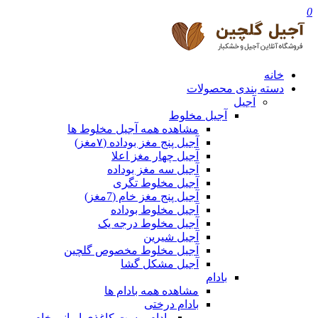
0
خانه
دسته بندی محصولات
آجیل
آجیل مخلوط
مشاهده همه آجیل مخلوط ها
آجیل پنج مغز بوداده (۷مغز)
آجیل چهار مغز اعلا
آجیل سه مغز بوداده
آجیل مخلوط تگری
آجیل پنج مغز خام (7مغز)
آجیل مخلوط بوداده
آجیل مخلوط درجه یک
آجیل شیرین
آجیل مخلوط مخصوص گلچین
آجیل مشکل گشا
بادام
مشاهده همه بادام ها
بادام درختی
بادام پوست کاغذی ایرانی خام