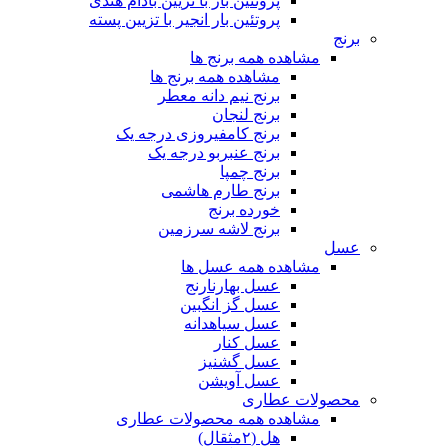
پروتئین بار با تزیین بادام هندی
پروتئین بار انجیر با تزیین پسته
برنج
مشاهده همه برنج ها
مشاهده همه برنج ها
برنج نیم دانه معطر
برنج لنجان
برنج کامفیروزی درجه یک
برنج عنبربو درجه یک
برنج چمپا
برنج طارم هاشمی
خورده برنج
برنج لاشه سرزمین
عسل
مشاهده همه عسل ها
عسل بهارنارنج
عسل گز انگبین
عسل سیاهدانه
عسل کنار
عسل گشنیز
عسل آویشن
محصولات عطاری
مشاهده همه محصولات عطاری
هل (۲مثقال)