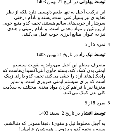
توسط پهلوانی
در تاریخ
21 بهمن 1403
این ترکیب آجیل نه تنها طعم دلپسبی دارد بلکه از نظر
تغذیه‌ای نیز بسیار غنی است. پسته و بادام درختی
سرشار از چربی‌های سالم هستند، تخمه کدو منبع خوبی
از پروتئین و مواد معدنی است، و بادام زمینی و هندی
نیز به عنوان منابع انرژی خوب عمل می‌کنند.
نمره
5
از 5
توسط نیک زاد
در تاریخ
21 بهمن 1403
مصرف منظم این آجیل می‌تواند به تقویت سیستم
ایمنی بدن کمک کند. پسته حاوی آنتی‌اکسیدان‌هاست که
رادیکال‌های آزاد را خنثی می‌کند، تخمه کدو دارای زینک
است که برای سیستم ایمنی ضروری است، و سایر
مغزها نیز با فراهم کردن مواد مغذی مختلف به سلامت
کلی بدن کمک می‌کنند.
نمره
5
از 5
توسط افشار
در تاریخ
2 اسفند 1403
یه آجیل مخلوط تپل و مقوی! دقیقا همونی که دنبالشم.
پسته و تخمه کدو و بادوم… همه‌شون عالی‌ان!