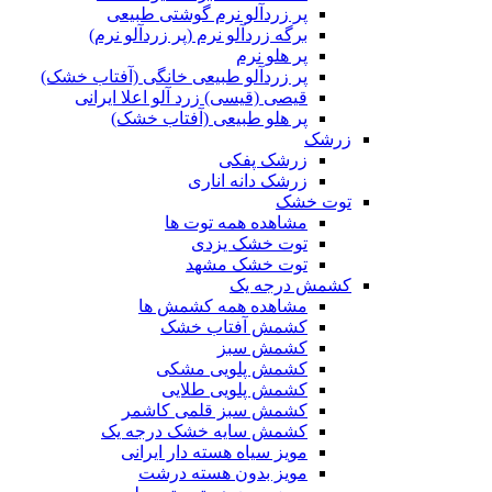
پر زردآلو نرم گوشتی طبیعی
برگه زردآلو نرم (پر زردآلو نرم)
پر هلو نرم
پر زردآلو طبیعی خانگی (آفتاب خشک)
قیصی (قیسی) زرد آلو اعلا ایرانی
پر هلو طبیعی (آفتاب خشک)
زرشک
زرشک پفکی
زرشک دانه اناری
توت خشک
مشاهده همه توت ها
توت خشک یزدی
توت خشک مشهد
کشمش درجه یک
مشاهده همه کشمش ها
کشمش آفتاب خشک
کشمش سبز
کشمش پلویی مشکی
کشمش پلویی طلایی
کشمش سبز قلمی کاشمر
کشمش سایه خشک درجه یک
مویز سیاه هسته دار ایرانی
مویز بدون هسته درشت