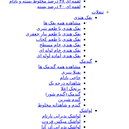
لقمه ای ۳۸ درصد مخلوط پسته و بادام
لقمه ای ۴۰ درصد پسته
تنقلات
پفک هندی
مشاهده همه پفک ها
پفک هندی با طعم پنیری
پفک هندی با طعم پیاز جعفری
پفک هندی با طعم کچاپ
پفک هندی خام مسطح
پفک هندی خام لوله ای
پفک هندی آماده لوله ای
گندمک
مشاهده همه گندمک ها
پفیلا پنیری
حاجی بادام
شاهدانه درجه یک
برنجک اعلا
گندمک (گندم شور)
گندم شیرین
گندم و شاهدانه مخلوط
لواشک
لواشک پذیرایی نارتام
لواشک میکس فروت
لواشک پذیرایی آذر آدا