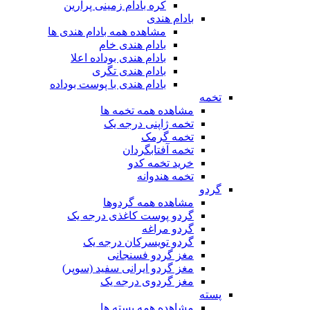
کره بادام زمینی پرارین
بادام هندی
مشاهده همه بادام هندی ها
بادام هندی خام
بادام هندی بوداده اعلا
بادام هندی تگری
بادام هندی با پوست بوداده
تخمه
مشاهده همه تخمه ها
تخمه ژاپنی درجه یک
تخمه گرمک
تخمه آفتابگردان
خرید تخمه کدو
تخمه هندوانه
گردو
مشاهده همه گردوها
گردو پوست کاغذی درجه یک
گردو مراغه
گردو تویسرکان درجه یک
مغز گردو فسنجانی
مغز گردو ایرانی سفید (سوپر)
مغز گردوی درجه یک
پسته
مشاهده همه پسته ها