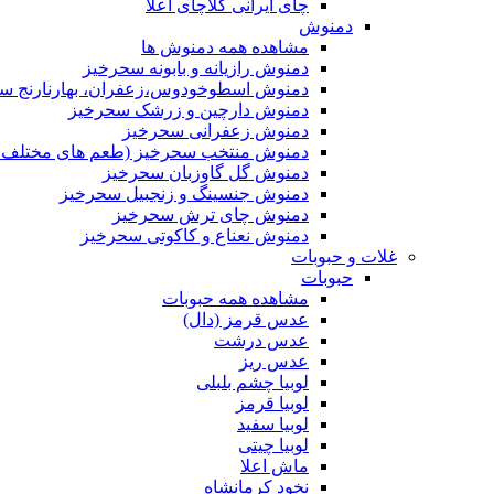
چای ایرانی کلاچای اعلا
دمنوش
مشاهده همه دمنوش ها
دمنوش رازیانه و بابونه سحرخیز
دمنوش اسطوخودوس،زعفران، بهارنارنج س
دمنوش دارچین و زرشک سحرخیز
دمنوش زعفرانی سحرخیز
دمنوش منتخب سحرخیز (طعم های مختلف جد
دمنوش گل گاوزبان سحرخیز
دمنوش جنسینگ و زنجبیل سحرخیز
دمنوش چای ترش سحرخیز
دمنوش نعناع و کاکوتی سحرخیز
غلات و حبوبات
حبوبات
مشاهده همه حبوبات
عدس قرمز (دال)
عدس درشت
عدس ریز
لوبیا چشم بلبلی
لوبیا قرمز
لوبیا سفید
لوبیا چیتی
ماش اعلا
نخود کرمانشاه