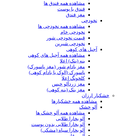
مشاهده همه فندق ها
فندق با پوست
مغز فندق
نخودچی
مشاهده همه نخودچی ها
نخودچی خام
قیمت نخودچی شور
نخودچی شیرین
آجیل های کوهی
مشاهده همه آجیل های کوهی
بنه (بنک) اعلا
مغز بادام شور (مغز پاسورک)
پاسورک (الوک یا بادام کوهی)
کلخونگ اعلا
مغز زردآلو خیس
مغز بنک (بنه کوهی)
خشکبار ارزان
مشاهده همه خشکبارها
آلو خشک
مشاهده همه آلو خشک ها
آلو بخارا طلایی
آلو بخارا طلایی بدون پوست
آلو بخارا سیاه (مشکی)
آلو برقانی