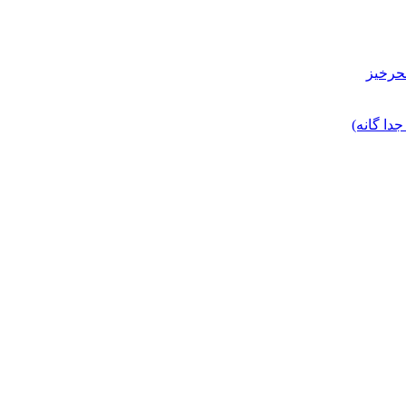
حرخیز
ا گانه)