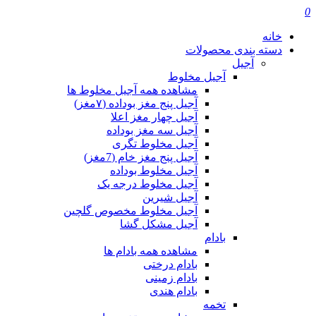
0
خانه
دسته بندی محصولات
آجیل
آجیل مخلوط
مشاهده همه آجیل مخلوط ها
آجیل پنج مغز بوداده (۷مغز)
آجیل چهار مغز اعلا
آجیل سه مغز بوداده
آجیل مخلوط تگری
آجیل پنج مغز خام (7مغز)
آجیل مخلوط بوداده
آجیل مخلوط درجه یک
آجیل شیرین
آجیل مخلوط مخصوص گلچین
آجیل مشکل گشا
بادام
مشاهده همه بادام ها
بادام درختی
بادام زمینی
بادام هندی
تخمه