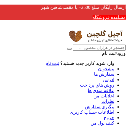
ارسال رایگان مبلغ 2500+ یا مقصدشاهین شهر
مشاهده فروشگاه
ورود/ثبت نام
وارد شوید
کاربر جدید هستید؟
ثبت نام
پیشخوان
سفارش ها
آدرس
روش هاي پرداخت
علاقه مندی ها
اعلانات من
نظرات
پیگیری سفارش
اطلاعات حساب كاربری
خروج
کیف پول من