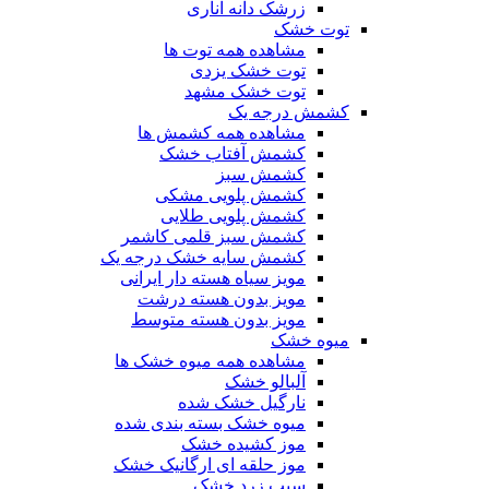
زرشک دانه اناری
توت خشک
مشاهده همه توت ها
توت خشک یزدی
توت خشک مشهد
کشمش درجه یک
مشاهده همه کشمش ها
کشمش آفتاب خشک
کشمش سبز
کشمش پلویی مشکی
کشمش پلویی طلایی
کشمش سبز قلمی کاشمر
کشمش سایه خشک درجه یک
مویز سیاه هسته دار ایرانی
مویز بدون هسته درشت
مویز بدون هسته متوسط
میوه خشک
مشاهده همه میوه خشک ها
آلبالو خشک
نارگیل خشک شده
میوه خشک بسته بندی شده
موز کشیده خشک
موز حلقه ای ارگانیک خشک
سیب زرد خشک