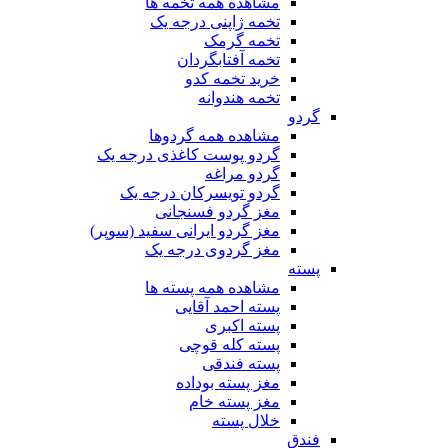
مشاهده همه تخمه ها
تخمه ژاپنی درجه یک
تخمه گرمک
تخمه آفتابگردان
خرید تخمه کدو
تخمه هندوانه
گردو
مشاهده همه گردوها
گردو پوست کاغذی درجه یک
گردو مراغه
گردو تویسرکان درجه یک
مغز گردو فسنجانی
مغز گردو ایرانی سفید (سوپر)
مغز گردوی درجه یک
پسته
مشاهده همه پسته ها
پسته احمد آقایی
پسته اکبری
پسته کله قوچی
پسته فندقی
مغز پسته بوداده
مغز پسته خام
خلال پسته
فندق