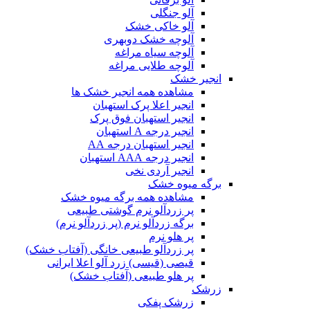
آلو جنگلی
آلو خاکی خشک
آلوچه خشک دوبهری
آلوچه سیاه مراغه
آلوچه طلایی مراغه
انجیر خشک
مشاهده همه انجیر خشک ها
انجیر اعلا پرک استهبان
انجیر استهبان فوق پرک
انجیر درجه A استهبان
انجیر استهبان درجه AA
انجیر درجه AAA استهبان
انجیر آردی نخی
برگه میوه خشک
مشاهده همه برگه میوه خشک
پر زردآلو نرم گوشتی طبیعی
برگه زردآلو نرم (پر زردآلو نرم)
پر هلو نرم
پر زردآلو طبیعی خانگی (آفتاب خشک)
قیصی (قیسی) زرد آلو اعلا ایرانی
پر هلو طبیعی (آفتاب خشک)
زرشک
زرشک پفکی