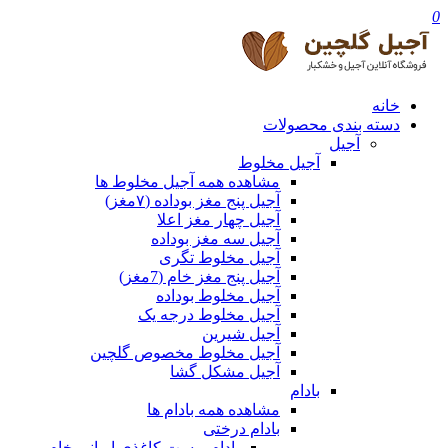
0
خانه
دسته بندی محصولات
آجیل
آجیل مخلوط
مشاهده همه آجیل مخلوط ها
آجیل پنج مغز بوداده (۷مغز)
آجیل چهار مغز اعلا
آجیل سه مغز بوداده
آجیل مخلوط تگری
آجیل پنج مغز خام (7مغز)
آجیل مخلوط بوداده
آجیل مخلوط درجه یک
آجیل شیرین
آجیل مخلوط مخصوص گلچین
آجیل مشکل گشا
بادام
مشاهده همه بادام ها
بادام درختی
بادام پوست کاغذی ایرانی خام