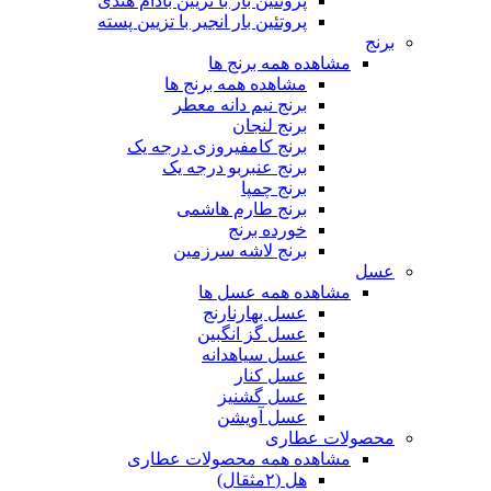
پروتئین بار با تزیین بادام هندی
پروتئین بار انجیر با تزیین پسته
برنج
مشاهده همه برنج ها
مشاهده همه برنج ها
برنج نیم دانه معطر
برنج لنجان
برنج کامفیروزی درجه یک
برنج عنبربو درجه یک
برنج چمپا
برنج طارم هاشمی
خورده برنج
برنج لاشه سرزمین
عسل
مشاهده همه عسل ها
عسل بهارنارنج
عسل گز انگبین
عسل سیاهدانه
عسل کنار
عسل گشنیز
عسل آویشن
محصولات عطاری
مشاهده همه محصولات عطاری
هل (۲مثقال)