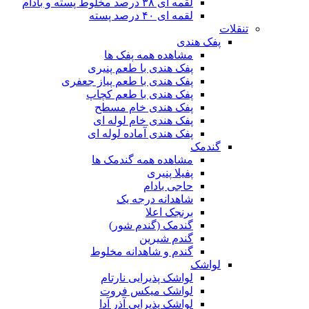
لقمه ای ۳۸ درصد مخلوط پسته و بادام
لقمه ای ۴۰ درصد پسته
تنقلات
پفک هندی
مشاهده همه پفک ها
پفک هندی با طعم پنیری
پفک هندی با طعم پیاز جعفری
پفک هندی با طعم کچاپ
پفک هندی خام مسطح
پفک هندی خام لوله ای
پفک هندی آماده لوله ای
گندمک
مشاهده همه گندمک ها
پفیلا پنیری
حاجی بادام
شاهدانه درجه یک
برنجک اعلا
گندمک (گندم شور)
گندم شیرین
گندم و شاهدانه مخلوط
لواشک
لواشک پذیرایی نارتام
لواشک میکس فروت
لواشک پذیرایی آذر آدا