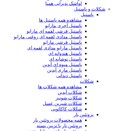
لواشک پذیرایی همپا
شکلات و پاستیل
پاستیل
مشاهده همه پاستیل ها
پاستیل آجری مارابو
پاستیل فرشی لقمه ای مارابو
پاستیل مدادی لقمه ای روغنی مارابو
پاستیل فرشی مارابو
پاستیل مارابو مدادی لقمه ای
پاستیل هندوانه ای
پاستیل نوشابه ای
پاستیل میوه ای آیدین
پاستیل ماری آیدین
پاستیل دندانی
شکلات
مشاهده همه شکلات ها
شکلات آیدین
شکلات شونیز
شکلات شیرین عسل
شکلات کاکائویی
پروتئین بار
همه محصولات پروتئین بار
پروتئین بار با تزیین پسته