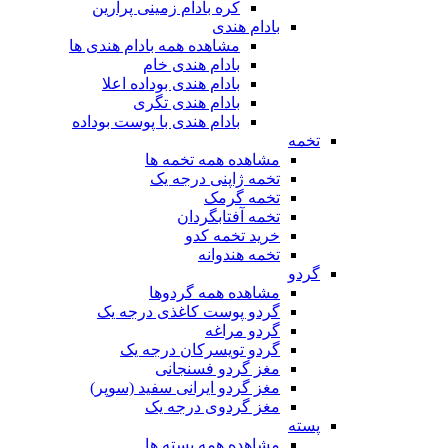
کره بادام زمینی پرارین
بادام هندی
مشاهده همه بادام هندی ها
بادام هندی خام
بادام هندی بوداده اعلا
بادام هندی تگری
بادام هندی با پوست بوداده
تخمه
مشاهده همه تخمه ها
تخمه ژاپنی درجه یک
تخمه گرمک
تخمه آفتابگردان
خرید تخمه کدو
تخمه هندوانه
گردو
مشاهده همه گردوها
گردو پوست کاغذی درجه یک
گردو مراغه
گردو تویسرکان درجه یک
مغز گردو فسنجانی
مغز گردو ایرانی سفید (سوپر)
مغز گردوی درجه یک
پسته
مشاهده همه پسته ها