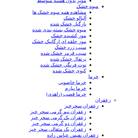
مویز بدون هسته متوسط
میوه خشک
مشاهده همه میوه خشک ها
آلبالو خشک
نارگیل خشک شده
میوه خشک بسته بندی شده
موز کشیده خشک
موز حلقه ای ارگانیک خشک
سیب زرد خشک
سیب قرمز خشک شده
پرتقال خشک شده
توت فرنگی خشک شده
کیوی خشک شده
خرما
خرما خاصویی
خرما پیارم
خرما قصب (زاهدی)
زعفران
زعفران سحرخیز
زعفران نیم گرمی سحر خیز
زعفران یک گرمی سحر خیز
زعفران دو گرمی سحر خیز
زعفران یک مثقالی سحر خیز
زعفران نفیس عباس زاده