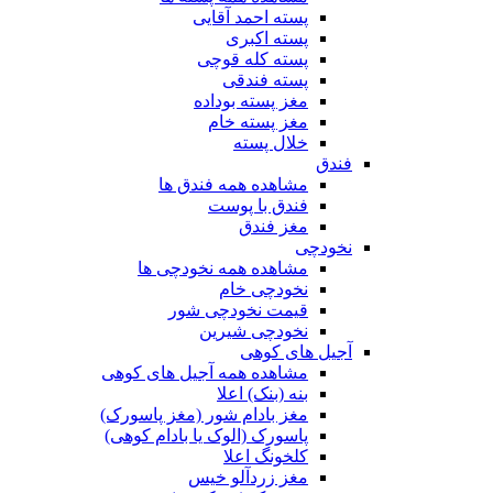
پسته احمد آقایی
پسته اکبری
پسته کله قوچی
پسته فندقی
مغز پسته بوداده
مغز پسته خام
خلال پسته
فندق
مشاهده همه فندق ها
فندق با پوست
مغز فندق
نخودچی
مشاهده همه نخودچی ها
نخودچی خام
قیمت نخودچی شور
نخودچی شیرین
آجیل های کوهی
مشاهده همه آجیل های کوهی
بنه (بنک) اعلا
مغز بادام شور (مغز پاسورک)
پاسورک (الوک یا بادام کوهی)
کلخونگ اعلا
مغز زردآلو خیس