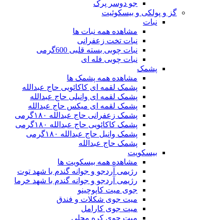
جو دوسر پرک
گز و پولکی و بیسکوئیت
نبات
مشاهده همه نبات ها
نبات تخت زعفرانی
نبات چوبی بسته قلبی 600گرمی
نبات چوبی فله ای
پشمک
مشاهده همه پشمک ها
پشمک لقمه ای کاکائویی حاج عبدالله
پشمک لقمه ای وانیلی حاج عبدالله
پشمک لقمه ای میکس حاج عبدالله
پشمک زعفرانی حاج عبدالله ۱۸۰گرمی
پشمک کاکائویی حاج عبدالله ۱۸۰گرمی
پشمک وانیل حاج عبدالله ۱۸۰گرمی
پشمک حاج عبدالله
بیسکویت
مشاهده همه بیسکویت ها
رژیمی آردجو و جوانه گندم با شهد توت
رژیمی آردجو و جوانه گندم با شهد خرما
جوی میت کاپوچینو
میت جوی شکلات و فندق
میت جوی کارامل
میت جوی کره محلی