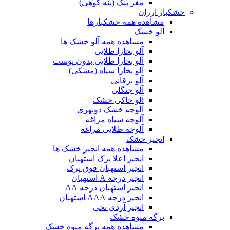
مغز بنک (بنه کوهی)
خشکبار ارزان
مشاهده همه خشکبارها
آلو خشک
مشاهده همه آلو خشک ها
آلو بخارا طلایی
آلو بخارا طلایی بدون پوست
آلو بخارا سیاه (مشکی)
آلو برقانی
آلو جنگلی
آلو خاکی خشک
آلوچه خشک دوبهری
آلوچه سیاه مراغه
آلوچه طلایی مراغه
انجیر خشک
مشاهده همه انجیر خشک ها
انجیر اعلا پرک استهبان
انجیر استهبان فوق پرک
انجیر درجه A استهبان
انجیر استهبان درجه AA
انجیر درجه AAA استهبان
انجیر آردی نخی
برگه میوه خشک
مشاهده همه برگه میوه خشک