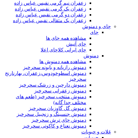
زعفران نیم گرمی نفیس عباس زاده
زعفران یک گرمی نفیس عباس زاده
زعفران دو گرمی نفیس عباس زاده
زعفران یک مثقالی نفیس عباس زاده
چای و دمنوش
چای
مشاهده همه چای ها
چای آتیش
چای ایرانی کلاچای اعلا
دمنوش
مشاهده همه دمنوش ها
دمنوش رازیانه و بابونه سحرخیز
دمنوش اسطوخودوس،زعفران، بهارنارنج
سحرخیز
دمنوش دارچین و زرشک سحرخیز
دمنوش زعفرانی سحرخیز
دمنوش منتخب سحرخیز (طعم های
مختلف جدا گانه)
دمنوش گل گاوزبان سحرخیز
دمنوش جنسینگ و زنجبیل سحرخیز
دمنوش چای ترش سحرخیز
دمنوش نعناع و کاکوتی سحرخیز
غلات و حبوبات
حبوبات