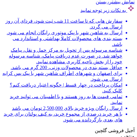
نمایش بیشتر
- بستن
به نکات زیر توجه نمایید
سفارش هایی که تا ساعت 11 شب ثبت شود، فردای آن روز
ارسال می گردد.
ارسال به شاهین شهر با پیک موتوری رایگان انجام می شود.
بسته بندی های محصولات کاملا بهداشتی و استاندارد می
باشد.
شناسه مرسوله پس از تحویل به مرکز حمل و نقل، پیامک
خواهد شد. در صورت عدم دریافت پیامک، شناسه مرسوله
خود را از بخش ناحیه کاربری مشاهده نمایید.
حداقل بسته بندی در محصولات وزنی، 200 گرم می باشد.
برای اصفهان و شهرهای اطراف شاهین شهر با پیک پس کرایه
ارسال می شود.
امکان پرداخت در چهار قسط | چگونه اعتبار دریافت کنم؟
کلیک کنید.
تمامی قیمت ها به روز هستند و با اطمینان می توانید خرید
نمایید.
ارسال رایگان ویژه خرید بالای 2,500,000 تومان می باشد
با هر خرید درصدی از مجموع خرید، به کیف پولتان برای خرید
های بعدی بازگردانده می شود.
آجیل فروشی گلچین
منتخب