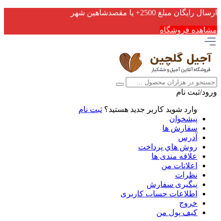
ارسال رایگان مبلغ 2500+ یا مقصدشاهین شهر
مشاهده فروشگاه
ورود/ثبت نام
وارد شوید
کاربر جدید هستید؟
ثبت نام
پیشخوان
سفارش ها
آدرس
روش هاي پرداخت
علاقه مندی ها
اعلانات من
نظرات
پیگیری سفارش
اطلاعات حساب كاربری
خروج
کیف پول من