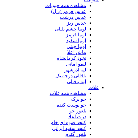
مشاهده همه حبوبات
عدس قرمز (دال)
عدس درشت
عدس ریز
لوبیا چشم بلبلی
لوبیا قرمز
لوبیا سفید
لوبیا چیتی
ماش اعلا
نخود کرمانشاه
لیمو امانی
لپه آذرشهر
باقالی درجه یک
لپه باقالی
غلات
مشاهده همه غلات
جو پرک
جو پوست کنده
بلغور جو
ذرت اعلا
کنجد قهوه ای خام
کنجد سفید ایرانی
بلغور گندم