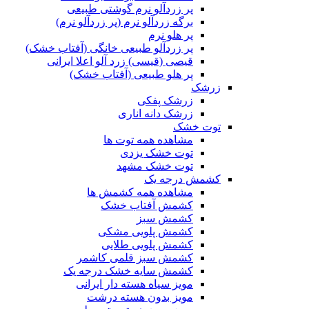
پر زردآلو نرم گوشتی طبیعی
برگه زردآلو نرم (پر زردآلو نرم)
پر هلو نرم
پر زردآلو طبیعی خانگی (آفتاب خشک)
قیصی (قیسی) زرد آلو اعلا ایرانی
پر هلو طبیعی (آفتاب خشک)
زرشک
زرشک پفکی
زرشک دانه اناری
توت خشک
مشاهده همه توت ها
توت خشک یزدی
توت خشک مشهد
کشمش درجه یک
مشاهده همه کشمش ها
کشمش آفتاب خشک
کشمش سبز
کشمش پلویی مشکی
کشمش پلویی طلایی
کشمش سبز قلمی کاشمر
کشمش سایه خشک درجه یک
مویز سیاه هسته دار ایرانی
مویز بدون هسته درشت