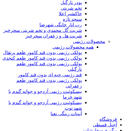
پودر نارگیل
تخم شربتی
خاکشیر اعلا
سنجد تازه
رب انار خانگی شهرضا
شربت گل محمدی و تخم شربتی سحرخیز
شربت هل و زعفران سحرخیز
محصولات رژیمی
همه محصولات رژیمی
پولکی رژیمی بدون قند کامور طعم پرتقال
پولکی رژیمی بدون قند کامور طعم کنجدی
پولکی رژیمی بدون قند کامور طعم
نارگیلی
قند رژیمی حبه ای بدون قند کامور
پولکی رژیمی بدون قند کامور طعم
زعفرانی
بيسکوئيت رژیمی آردجو و جوانه گندم با
شهد خرما
بيسکوئيت رژیمی آردجو و جوانه گندم با
شهد توت
آبنبات رینگی نعنا
فروشگاه
آجیل قسطی
پیگیری سفارشات