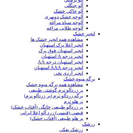
آلو جنگلی
آلو خاکی خشک
آلوچه خشک دوبهری
آلوچه سیاه مراغه
آلوچه طلایی مراغه
انجیر خشک
مشاهده همه انجیر خشک ها
انجیر اعلا پرک استهبان
انجیر استهبان فوق پرک
انجیر درجه A استهبان
انجیر استهبان درجه AA
انجیر درجه AAA استهبان
انجیر آردی نخی
برگه میوه خشک
مشاهده همه برگه میوه خشک
پر زردآلو نرم گوشتی طبیعی
برگه زردآلو نرم (پر زردآلو نرم)
پر هلو نرم
پر زردآلو طبیعی خانگی (آفتاب خشک)
قیصی (قیسی) زرد آلو اعلا ایرانی
پر هلو طبیعی (آفتاب خشک)
زرشک
زرشک پفکی