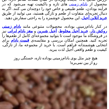
محصول از
بادام‌ زمینی‌
های تازه و باکیفیت تهیه می‌شود که در
فرآیند بودادن، طعم طبیعی و خاص خود را دوچندان می‌ کنند. اگر به
دنبال تجربه‌ای متفاوت از طعم و تازگی هستید، می‌ توانید از طریق
خرید آنلاین آجیل
، این محصول خوشمزه را به‌ راحتی سفارش دهید.
در کنار بادام‌زمینی بوداده، محصولات متنوعی مانند
بادام‌ زمینی
روکش‌ دار
،
خرید آجیل مخلوط
،
آجیل شیرین
و
مغز بادام ایرانی
نیز
در فروشگاه ما موجود است تا بتوانید مجموعه‌ای کامل از طعم‌ها را
تجربه کنید. همچنین امکان بررسی و مقایسه‌ی
قیمت بادام
برای
انتخابی هوشمندانه فراهم است. با خرید از مجموعه ما، از تازگی،
کیفیت و طعم واقعی آجیل لذت ببرید.
هیچ چیز مثل بوی بادام‌زمینی بوداده تازه، خستگی روز
رو از بین نمی‌بره!