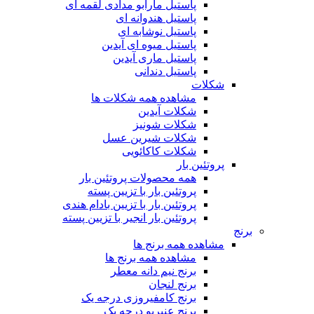
پاستیل مارابو مدادی لقمه ای
پاستیل هندوانه ای
پاستیل نوشابه ای
پاستیل میوه ای آیدین
پاستیل ماری آیدین
پاستیل دندانی
شکلات
مشاهده همه شکلات ها
شکلات آیدین
شکلات شونیز
شکلات شیرین عسل
شکلات کاکائویی
پروتئین بار
همه محصولات پروتئین بار
پروتئین بار با تزیین پسته
پروتئین بار با تزیین بادام هندی
پروتئین بار انجیر با تزیین پسته
برنج
مشاهده همه برنج ها
مشاهده همه برنج ها
برنج نیم دانه معطر
برنج لنجان
برنج کامفیروزی درجه یک
برنج عنبربو درجه یک