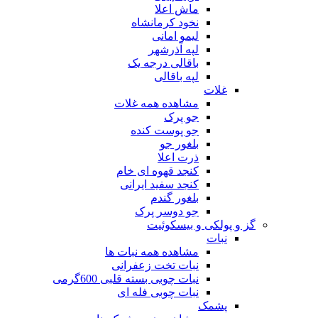
ماش اعلا
نخود کرمانشاه
لیمو امانی
لپه آذرشهر
باقالی درجه یک
لپه باقالی
غلات
مشاهده همه غلات
جو پرک
جو پوست کنده
بلغور جو
ذرت اعلا
کنجد قهوه ای خام
کنجد سفید ایرانی
بلغور گندم
جو دوسر پرک
گز و پولکی و بیسکوئیت
نبات
مشاهده همه نبات ها
نبات تخت زعفرانی
نبات چوبی بسته قلبی 600گرمی
نبات چوبی فله ای
پشمک