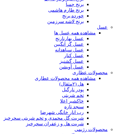
برنج چمپا
برنج طارم هاشمی
خورده برنج
برنج لاشه سرزمین
عسل
مشاهده همه عسل ها
عسل بهارنارنج
عسل گز انگبین
عسل سیاهدانه
عسل کنار
عسل گشنیز
عسل آویشن
محصولات عطاری
مشاهده همه محصولات عطاری
هل (۲مثقال)
پودر نارگیل
تخم شربتی
خاکشیر اعلا
سنجد تازه
رب انار خانگی شهرضا
شربت گل محمدی و تخم شربتی سحرخیز
شربت هل و زعفران سحرخیز
محصولات رژیمی