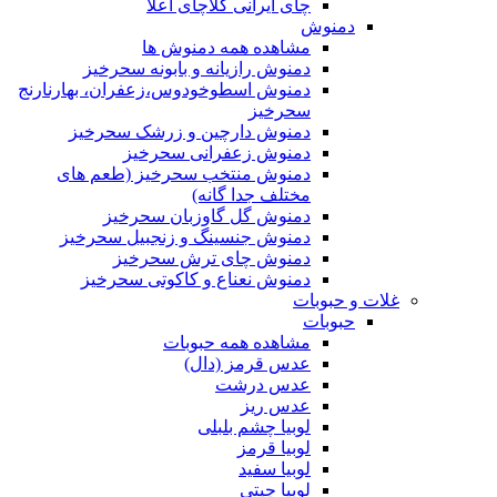
چای ایرانی کلاچای اعلا
دمنوش
مشاهده همه دمنوش ها
دمنوش رازیانه و بابونه سحرخیز
دمنوش اسطوخودوس،زعفران، بهارنارنج
سحرخیز
دمنوش دارچین و زرشک سحرخیز
دمنوش زعفرانی سحرخیز
دمنوش منتخب سحرخیز (طعم های
مختلف جدا گانه)
دمنوش گل گاوزبان سحرخیز
دمنوش جنسینگ و زنجبیل سحرخیز
دمنوش چای ترش سحرخیز
دمنوش نعناع و کاکوتی سحرخیز
غلات و حبوبات
حبوبات
مشاهده همه حبوبات
عدس قرمز (دال)
عدس درشت
عدس ریز
لوبیا چشم بلبلی
لوبیا قرمز
لوبیا سفید
لوبیا چیتی