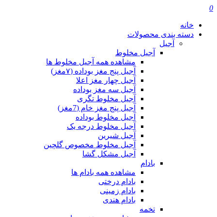
0
خانه
دسته بندی محصولات
آجیل
آجیل مخلوط
مشاهده همه آجیل مخلوط ها
آجیل پنج مغز بوداده (۷مغز)
آجیل چهار مغز اعلا
آجیل سه مغز بوداده
آجیل مخلوط تگری
آجیل پنج مغز خام (7مغز)
آجیل مخلوط بوداده
آجیل مخلوط درجه یک
آجیل شیرین
آجیل مخلوط مخصوص گلچین
آجیل مشکل گشا
بادام
مشاهده همه بادام ها
بادام درختی
بادام زمینی
بادام هندی
تخمه