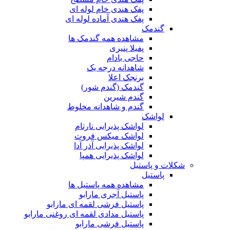
پفک هندی خام لوله ای
پفک هندی آماده لوله ای
گندمک
مشاهده همه گندمک ها
پفیلا پنیری
حاجی بادام
شاهدانه درجه یک
برنجک اعلا
گندمک (گندم شور)
گندم شیرین
گندم و شاهدانه مخلوط
لواشک
لواشک پذیرایی نارتام
لواشک میکس فروت
لواشک پذیرایی آذر آدا
لواشک پذیرایی همپا
شکلات و پاستیل
پاستیل
مشاهده همه پاستیل ها
پاستیل آجری مارابو
پاستیل فرشی لقمه ای مارابو
پاستیل مدادی لقمه ای روغنی مارابو
پاستیل فرشی مارابو