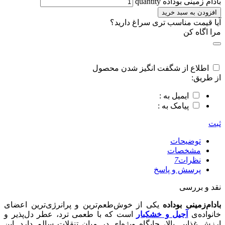
بادام زمینی بوداده quantity
افزودن به سبد خرید
آیا قیمت مناسب تری سراغ دارید؟
مرا اگاه کن
اطلاع از شگفت انگیز شدن محصول
از طریق:
ایمیل به :
پیامک به :
ثبت
توضیحات
مشخصات
نظرات
7
پرسش و پاسخ
نقد و بررسی
بادام‌زمینی بوداده
یکی از خوش‌طعم‌ترین و پرانرژی‌ترین اعضای
خانواده‌ی
آجیل و خشکبار
است که با طعمی ترد، عطر دل‌پذیر و
ارزش غذایی بالا، جایگاه ویژه‌ای در میان تنقلات سالم دارد. این