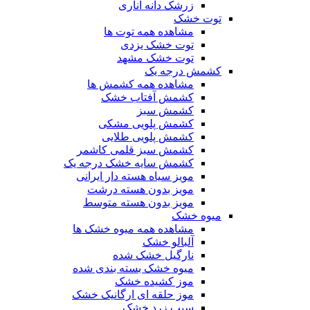
زرشک دانه اناری
توت خشک
مشاهده همه توت ها
توت خشک یزدی
توت خشک مشهد
کشمش درجه یک
مشاهده همه کشمش ها
کشمش آفتاب خشک
کشمش سبز
کشمش پلویی مشکی
کشمش پلویی طلایی
کشمش سبز قلمی کاشمر
کشمش سایه خشک درجه یک
مویز سیاه هسته دار ایرانی
مویز بدون هسته درشت
مویز بدون هسته متوسط
میوه خشک
مشاهده همه میوه خشک ها
آلبالو خشک
نارگیل خشک شده
میوه خشک بسته بندی شده
موز کشیده خشک
موز حلقه ای ارگانیک خشک
سیب زرد خشک