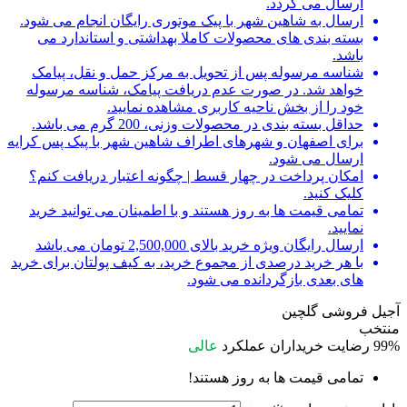
ارسال می گردد.
ارسال به شاهین شهر با پیک موتوری رایگان انجام می شود.
بسته بندی های محصولات کاملا بهداشتی و استاندارد می
باشد.
شناسه مرسوله پس از تحویل به مرکز حمل و نقل، پیامک
خواهد شد. در صورت عدم دریافت پیامک، شناسه مرسوله
خود را از بخش ناحیه کاربری مشاهده نمایید.
حداقل بسته بندی در محصولات وزنی، 200 گرم می باشد.
برای اصفهان و شهرهای اطراف شاهین شهر با پیک پس کرایه
ارسال می شود.
امکان پرداخت در چهار قسط | چگونه اعتبار دریافت کنم؟
کلیک کنید.
تمامی قیمت ها به روز هستند و با اطمینان می توانید خرید
نمایید.
ارسال رایگان ویژه خرید بالای 2,500,000 تومان می باشد
با هر خرید درصدی از مجموع خرید، به کیف پولتان برای خرید
های بعدی بازگردانده می شود.
آجیل فروشی گلچین
منتخب
99%
رضایت خریداران
عملکرد
عالی
تمامی قیمت ها به روز هستند!