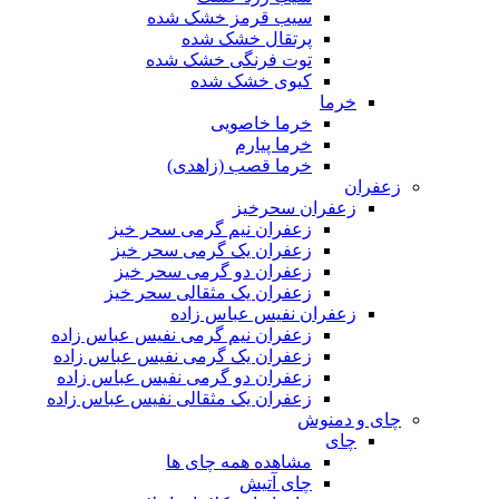
سیب قرمز خشک شده
پرتقال خشک شده
توت فرنگی خشک شده
کیوی خشک شده
خرما
خرما خاصویی
خرما پیارم
خرما قصب (زاهدی)
زعفران
زعفران سحرخیز
زعفران نیم گرمی سحر خیز
زعفران یک گرمی سحر خیز
زعفران دو گرمی سحر خیز
زعفران یک مثقالی سحر خیز
زعفران نفیس عباس زاده
زعفران نیم گرمی نفیس عباس زاده
زعفران یک گرمی نفیس عباس زاده
زعفران دو گرمی نفیس عباس زاده
زعفران یک مثقالی نفیس عباس زاده
چای و دمنوش
چای
مشاهده همه چای ها
چای آتیش