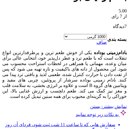
5.00
از 7 رای
7
دیدگاه
بسته بندی
صاف
بادام‌زمینی بوداده
یکی از خوش‌ طعم‌ ترین و پرطرفدارترین انواع
تنقلات است که با طعم ترد و عطر دل‌پذیر خود، انتخابی عالی برای
میان‌ وعده، مهمانی یا همراهی در لحظات استراحت محسوب می‌
شود. این محصول از دانه‌ های باکیفیت و تازه تهیه می‌ شود که پس
از تفت دادن با حرارت کنترل‌ شده، طعمی لذیذ و بافتی ترد پیدا می‌
کنند.
بادام‌ زمینی بوداده
سرشار از پروتئین، چربی‌ های مفید و
ویتامین‌ های گروه B است و علاوه بر انرژی‌ بخشی، به سلامت قلب
و مغز نیز کمک می‌ کند. طعم دلچسب و ارزش غذایی بالا، این
خوراکی را به گزینه‌ای محبوب برای همه سنین تبدیل کرده است.
نمایش بیشتر
- بستن
به نکات زیر توجه نمایید
سفارش هایی که تا ساعت 11 شب ثبت شود، فردای آن روز