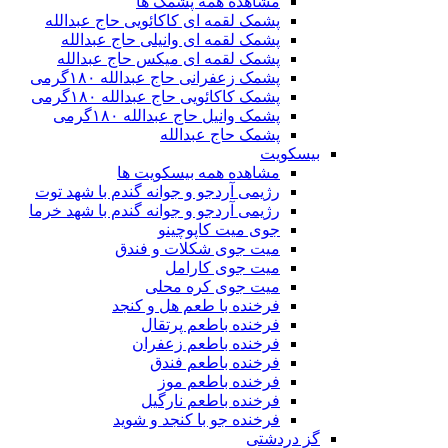
مشاهده همه پشمک ها
پشمک لقمه ای کاکائویی حاج عبدالله
پشمک لقمه ای وانیلی حاج عبدالله
پشمک لقمه ای میکس حاج عبدالله
پشمک زعفرانی حاج عبدالله ۱۸۰گرمی
پشمک کاکائویی حاج عبدالله ۱۸۰گرمی
پشمک وانیل حاج عبدالله ۱۸۰گرمی
پشمک حاج عبدالله
بیسکویت
مشاهده همه بیسکویت ها
رژیمی آردجو و جوانه گندم با شهد توت
رژیمی آردجو و جوانه گندم با شهد خرما
جوی میت کاپوچینو
میت جوی شکلات و فندق
میت جوی کارامل
میت جوی کره محلی
فرخنده با طعم هل و کنجد
فرخنده باطعم پرتقال
فرخنده باطعم زعفران
فرخنده باطعم فندق
فرخنده باطعم موز
فرخنده باطعم نارگیل
فرخنده جو با کنجد و شوید
گز دردشتی