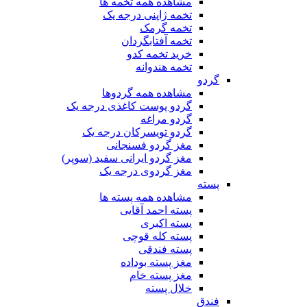
مشاهده همه تخمه ها
تخمه ژاپنی درجه یک
تخمه گرمک
تخمه آفتابگردان
خرید تخمه کدو
تخمه هندوانه
گردو
مشاهده همه گردوها
گردو پوست کاغذی درجه یک
گردو مراغه
گردو تویسرکان درجه یک
مغز گردو فسنجانی
مغز گردو ایرانی سفید (سوپر)
مغز گردوی درجه یک
پسته
مشاهده همه پسته ها
پسته احمد آقایی
پسته اکبری
پسته کله قوچی
پسته فندقی
مغز پسته بوداده
مغز پسته خام
خلال پسته
فندق