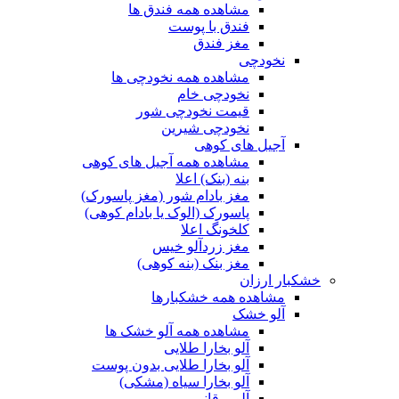
مشاهده همه فندق ها
فندق با پوست
مغز فندق
نخودچی
مشاهده همه نخودچی ها
نخودچی خام
قیمت نخودچی شور
نخودچی شیرین
آجیل های کوهی
مشاهده همه آجیل های کوهی
بنه (بنک) اعلا
مغز بادام شور (مغز پاسورک)
پاسورک (الوک یا بادام کوهی)
کلخونگ اعلا
مغز زردآلو خیس
مغز بنک (بنه کوهی)
خشکبار ارزان
مشاهده همه خشکبارها
آلو خشک
مشاهده همه آلو خشک ها
آلو بخارا طلایی
آلو بخارا طلایی بدون پوست
آلو بخارا سیاه (مشکی)
آلو برقانی