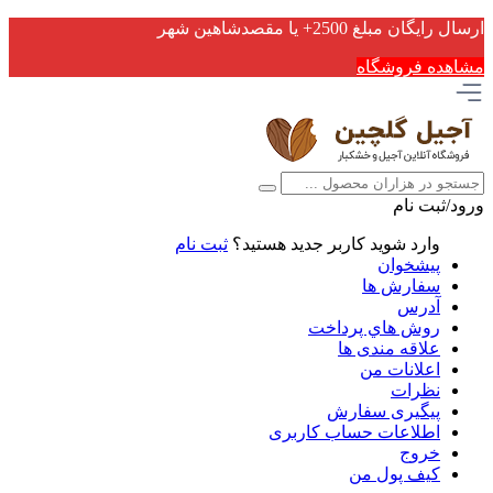
ارسال رایگان مبلغ 2500+ یا مقصدشاهین شهر
مشاهده فروشگاه
ورود/ثبت نام
وارد شوید
کاربر جدید هستید؟
ثبت نام
پیشخوان
سفارش ها
آدرس
روش هاي پرداخت
علاقه مندی ها
اعلانات من
نظرات
پیگیری سفارش
اطلاعات حساب كاربری
خروج
کیف پول من