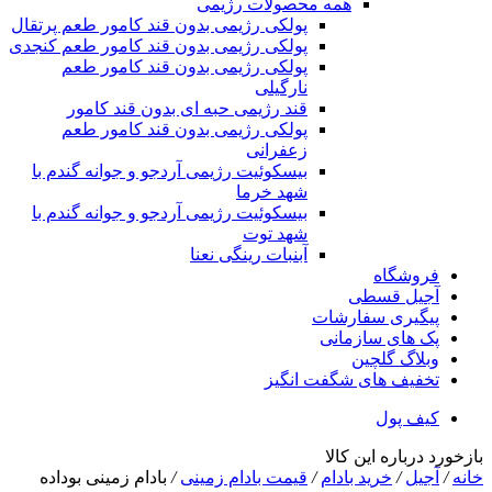
همه محصولات رژیمی
پولکی رژیمی بدون قند کامور طعم پرتقال
پولکی رژیمی بدون قند کامور طعم کنجدی
پولکی رژیمی بدون قند کامور طعم
نارگیلی
قند رژیمی حبه ای بدون قند کامور
پولکی رژیمی بدون قند کامور طعم
زعفرانی
بيسکوئيت رژیمی آردجو و جوانه گندم با
شهد خرما
بيسکوئيت رژیمی آردجو و جوانه گندم با
شهد توت
آبنبات رینگی نعنا
فروشگاه
آجیل قسطی
پیگیری سفارشات
پک های سازمانی
وبلاگ گلچین
تخفیف های شگفت انگیز
کیف پول
بازخورد درباره این کالا
خانه
/
آجیل
/
خرید بادام
/
قیمت بادام زمینی
/
بادام زمینی بوداده