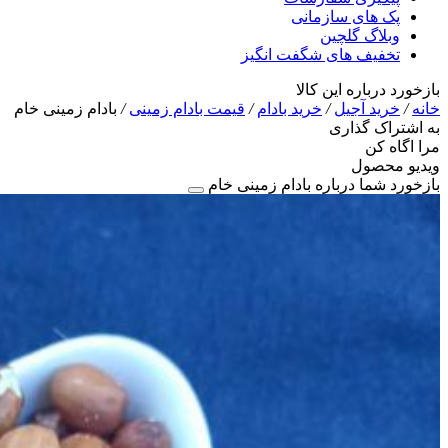
پک های سازمانی
وبلاگ گلچین
تخفیف های شگفت انگیز
بازخورد درباره این کالا
خانه
/
خرید آجیل
/
خرید بادام
/
قیمت بادام زمینی
/
بادام زمینی خام
به اشتراک گذاری
مرا اگاه کن
ویدیو محصول
بازخورد شما درباره بادام زمینی خام