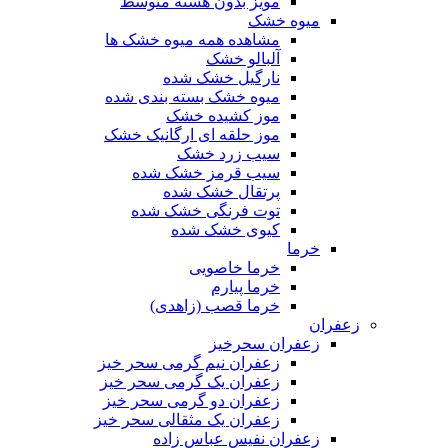
مویز بدون هسته متوسط
میوه خشک
مشاهده همه میوه خشک ها
آلبالو خشک
نارگیل خشک شده
میوه خشک بسته بندی شده
موز کشیده خشک
موز حلقه ای ارگانیک خشک
سیب زرد خشک
سیب قرمز خشک شده
پرتقال خشک شده
توت فرنگی خشک شده
کیوی خشک شده
خرما
خرما خاصویی
خرما پیارم
خرما قصب (زاهدی)
زعفران
زعفران سحرخیز
زعفران نیم گرمی سحر خیز
زعفران یک گرمی سحر خیز
زعفران دو گرمی سحر خیز
زعفران یک مثقالی سحر خیز
زعفران نفیس عباس زاده