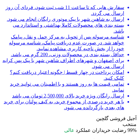
سفارش هایی که تا ساعت 11 شب ثبت شود، فردای آن روز
ارسال می گردد.
ارسال به شاهین شهر با پیک موتوری رایگان انجام می شود.
بسته بندی های محصولات کاملا بهداشتی و استاندارد می
باشد.
شناسه مرسوله پس از تحویل به مرکز حمل و نقل، پیامک
خواهد شد. در صورت عدم دریافت پیامک، شناسه مرسوله
خود را از بخش ناحیه کاربری مشاهده نمایید.
حداقل بسته بندی در محصولات وزنی، 200 گرم می باشد.
برای اصفهان و شهرهای اطراف شاهین شهر با پیک پس کرایه
ارسال می شود.
امکان پرداخت در چهار قسط | چگونه اعتبار دریافت کنم؟
کلیک کنید.
تمامی قیمت ها به روز هستند و با اطمینان می توانید خرید
نمایید.
ارسال رایگان ویژه خرید بالای 2,500,000 تومان می باشد
با هر خرید درصدی از مجموع خرید، به کیف پولتان برای خرید
های بعدی بازگردانده می شود.
آجیل فروشی گلچین
منتخب
99%
رضایت خریداران
عملکرد
عالی