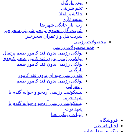
پودر نارگیل
تخم شربتی
خاکشیر اعلا
سنجد تازه
رب انار خانگی شهرضا
شربت گل محمدی و تخم شربتی سحرخیز
شربت هل و زعفران سحرخیز
محصولات رژیمی
همه محصولات رژیمی
پولکی رژیمی بدون قند کامور طعم پرتقال
پولکی رژیمی بدون قند کامور طعم کنجدی
پولکی رژیمی بدون قند کامور طعم
نارگیلی
قند رژیمی حبه ای بدون قند کامور
پولکی رژیمی بدون قند کامور طعم
زعفرانی
بيسکوئيت رژیمی آردجو و جوانه گندم با
شهد خرما
بيسکوئيت رژیمی آردجو و جوانه گندم با
شهد توت
آبنبات رینگی نعنا
فروشگاه
آجیل قسطی
پیگیری سفارشات