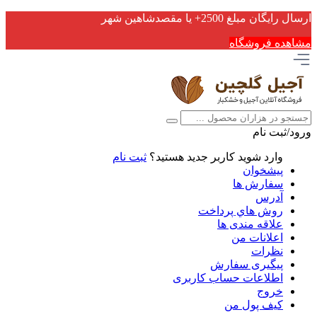
ارسال رایگان مبلغ 2500+ یا مقصدشاهین شهر
مشاهده فروشگاه
ورود/ثبت نام
وارد شوید
کاربر جدید هستید؟
ثبت نام
پیشخوان
سفارش ها
آدرس
روش هاي پرداخت
علاقه مندی ها
اعلانات من
نظرات
پیگیری سفارش
اطلاعات حساب كاربری
خروج
کیف پول من