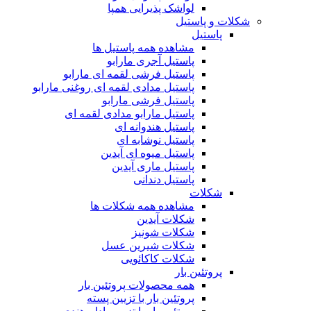
لواشک پذیرایی همپا
شکلات و پاستیل
پاستیل
مشاهده همه پاستیل ها
پاستیل آجری مارابو
پاستیل فرشی لقمه ای مارابو
پاستیل مدادی لقمه ای روغنی مارابو
پاستیل فرشی مارابو
پاستیل مارابو مدادی لقمه ای
پاستیل هندوانه ای
پاستیل نوشابه ای
پاستیل میوه ای آیدین
پاستیل ماری آیدین
پاستیل دندانی
شکلات
مشاهده همه شکلات ها
شکلات آیدین
شکلات شونیز
شکلات شیرین عسل
شکلات کاکائویی
پروتئین بار
همه محصولات پروتئین بار
پروتئین بار با تزیین پسته