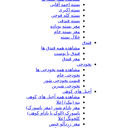
پسته احمد آقایی
پسته اکبری
پسته کله قوچی
پسته فندقی
مغز پسته بوداده
مغز پسته خام
خلال پسته
فندق
مشاهده همه فندق ها
فندق با پوست
مغز فندق
نخودچی
مشاهده همه نخودچی ها
نخودچی خام
قیمت نخودچی شور
نخودچی شیرین
آجیل های کوهی
مشاهده همه آجیل های کوهی
بنه (بنک) اعلا
مغز بادام شور (مغز پاسورک)
پاسورک (الوک یا بادام کوهی)
کلخونگ اعلا
مغز زردآلو خیس