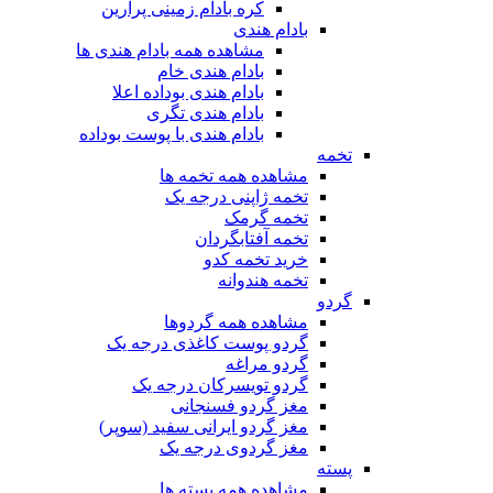
کره بادام زمینی پرارین
بادام هندی
مشاهده همه بادام هندی ها
بادام هندی خام
بادام هندی بوداده اعلا
بادام هندی تگری
بادام هندی با پوست بوداده
تخمه
مشاهده همه تخمه ها
تخمه ژاپنی درجه یک
تخمه گرمک
تخمه آفتابگردان
خرید تخمه کدو
تخمه هندوانه
گردو
مشاهده همه گردوها
گردو پوست کاغذی درجه یک
گردو مراغه
گردو تویسرکان درجه یک
مغز گردو فسنجانی
مغز گردو ایرانی سفید (سوپر)
مغز گردوی درجه یک
پسته
مشاهده همه پسته ها