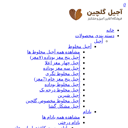
0
خانه
دسته بندی محصولات
آجیل
آجیل مخلوط
مشاهده همه آجیل مخلوط ها
آجیل پنج مغز بوداده (۷مغز)
آجیل چهار مغز اعلا
آجیل سه مغز بوداده
آجیل مخلوط تگری
آجیل پنج مغز خام (7مغز)
آجیل مخلوط بوداده
آجیل مخلوط درجه یک
آجیل شیرین
آجیل مخلوط مخصوص گلچین
آجیل مشکل گشا
بادام
مشاهده همه بادام ها
بادام درختی
بادام پوست کاغذی ایرانی خام