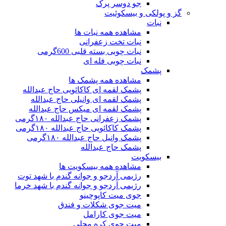
جو دوسر پرک
گز و پولکی و بیسکوئیت
نبات
مشاهده همه نبات ها
نبات تخت زعفرانی
نبات چوبی بسته قلبی 600گرمی
نبات چوبی فله ای
پشمک
مشاهده همه پشمک ها
پشمک لقمه ای کاکائویی حاج عبدالله
پشمک لقمه ای وانیلی حاج عبدالله
پشمک لقمه ای میکس حاج عبدالله
پشمک زعفرانی حاج عبدالله ۱۸۰گرمی
پشمک کاکائویی حاج عبدالله ۱۸۰گرمی
پشمک وانیل حاج عبدالله ۱۸۰گرمی
پشمک حاج عبدالله
بیسکویت
مشاهده همه بیسکویت ها
رژیمی آردجو و جوانه گندم با شهد توت
رژیمی آردجو و جوانه گندم با شهد خرما
جوی میت کاپوچینو
میت جوی شکلات و فندق
میت جوی کارامل
میت جوی کره محلی