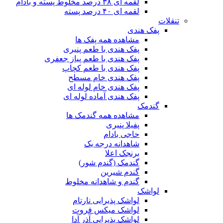
لقمه ای ۳۸ درصد مخلوط پسته و بادام
لقمه ای ۴۰ درصد پسته
تنقلات
پفک هندی
مشاهده همه پفک ها
پفک هندی با طعم پنیری
پفک هندی با طعم پیاز جعفری
پفک هندی با طعم کچاپ
پفک هندی خام مسطح
پفک هندی خام لوله ای
پفک هندی آماده لوله ای
گندمک
مشاهده همه گندمک ها
پفیلا پنیری
حاجی بادام
شاهدانه درجه یک
برنجک اعلا
گندمک (گندم شور)
گندم شیرین
گندم و شاهدانه مخلوط
لواشک
لواشک پذیرایی نارتام
لواشک میکس فروت
لواشک پذیرایی آذر آدا