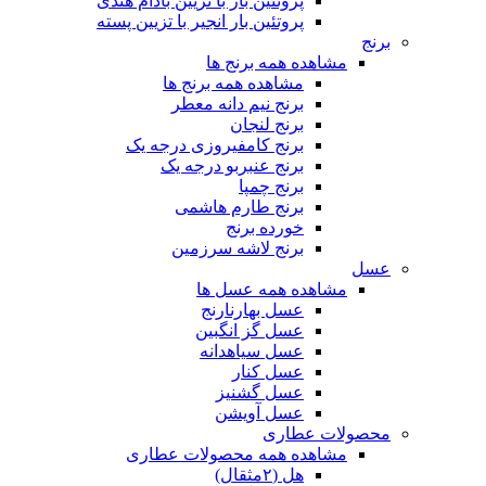
پروتئین بار با تزیین بادام هندی
پروتئین بار انجیر با تزیین پسته
برنج
مشاهده همه برنج ها
مشاهده همه برنج ها
برنج نیم دانه معطر
برنج لنجان
برنج کامفیروزی درجه یک
برنج عنبربو درجه یک
برنج چمپا
برنج طارم هاشمی
خورده برنج
برنج لاشه سرزمین
عسل
مشاهده همه عسل ها
عسل بهارنارنج
عسل گز انگبین
عسل سیاهدانه
عسل کنار
عسل گشنیز
عسل آویشن
محصولات عطاری
مشاهده همه محصولات عطاری
هل (۲مثقال)