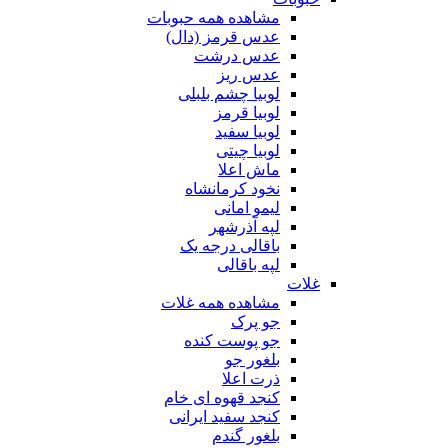
مشاهده همه حبوبات
عدس قرمز (دال)
عدس درشت
عدس ریز
لوبیا چشم بلبلی
لوبیا قرمز
لوبیا سفید
لوبیا چیتی
ماش اعلا
نخود کرمانشاه
لیمو امانی
لپه آذرشهر
باقالی درجه یک
لپه باقالی
غلات
مشاهده همه غلات
جو پرک
جو پوست کنده
بلغور جو
ذرت اعلا
کنجد قهوه ای خام
کنجد سفید ایرانی
بلغور گندم