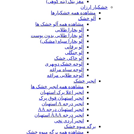
مغز بنک (بنه کوهی)
خشکبار ارزان
مشاهده همه خشکبارها
آلو خشک
مشاهده همه آلو خشک ها
آلو بخارا طلایی
آلو بخارا طلایی بدون پوست
آلو بخارا سیاه (مشکی)
آلو برقانی
آلو جنگلی
آلو خاکی خشک
آلوچه خشک دوبهری
آلوچه سیاه مراغه
آلوچه طلایی مراغه
انجیر خشک
مشاهده همه انجیر خشک ها
انجیر اعلا پرک استهبان
انجیر استهبان فوق پرک
انجیر درجه A استهبان
انجیر استهبان درجه AA
انجیر درجه AAA استهبان
انجیر آردی نخی
برگه میوه خشک
مشاهده همه برگه میوه خشک