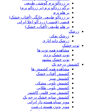
پر زردآلو نرم گوشتی طبیعی
برگه زردآلو نرم (پر زردآلو نرم)
پر هلو نرم
پر زردآلو طبیعی خانگی (آفتاب خشک)
قیصی (قیسی) زرد آلو اعلا ایرانی
پر هلو طبیعی (آفتاب خشک)
زرشک
زرشک پفکی
زرشک دانه اناری
توت خشک
مشاهده همه توت ها
توت خشک یزدی
توت خشک مشهد
کشمش درجه یک
مشاهده همه کشمش ها
کشمش آفتاب خشک
کشمش سبز
کشمش پلویی مشکی
کشمش پلویی طلایی
کشمش سبز قلمی کاشمر
کشمش سایه خشک درجه یک
مویز سیاه هسته دار ایرانی
مویز بدون هسته درشت