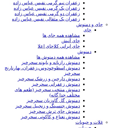
زعفران نیم گرمی نفیس عباس زاده
زعفران یک گرمی نفیس عباس زاده
زعفران دو گرمی نفیس عباس زاده
زعفران یک مثقالی نفیس عباس زاده
چای و دمنوش
چای
مشاهده همه چای ها
چای آتیش
چای ایرانی کلاچای اعلا
دمنوش
مشاهده همه دمنوش ها
دمنوش رازیانه و بابونه سحرخیز
دمنوش اسطوخودوس،زعفران، بهارنارنج
سحرخیز
دمنوش دارچین و زرشک سحرخیز
دمنوش زعفرانی سحرخیز
دمنوش منتخب سحرخیز (طعم های
مختلف جدا گانه)
دمنوش گل گاوزبان سحرخیز
دمنوش جنسینگ و زنجبیل سحرخیز
دمنوش چای ترش سحرخیز
دمنوش نعناع و کاکوتی سحرخیز
غلات و حبوبات
حبوبات