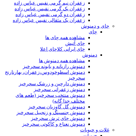
زعفران نیم گرمی نفیس عباس زاده
زعفران یک گرمی نفیس عباس زاده
زعفران دو گرمی نفیس عباس زاده
زعفران یک مثقالی نفیس عباس زاده
چای و دمنوش
چای
مشاهده همه چای ها
چای آتیش
چای ایرانی کلاچای اعلا
دمنوش
مشاهده همه دمنوش ها
دمنوش رازیانه و بابونه سحرخیز
دمنوش اسطوخودوس،زعفران، بهارنارنج
سحرخیز
دمنوش دارچین و زرشک سحرخیز
دمنوش زعفرانی سحرخیز
دمنوش منتخب سحرخیز (طعم های
مختلف جدا گانه)
دمنوش گل گاوزبان سحرخیز
دمنوش جنسینگ و زنجبیل سحرخیز
دمنوش چای ترش سحرخیز
دمنوش نعناع و کاکوتی سحرخیز
غلات و حبوبات
حبوبات