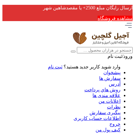
ارسال رایگان مبلغ 2500+ یا مقصدشاهین شهر
مشاهده فروشگاه
ورود/ثبت نام
وارد شوید
کاربر جدید هستید؟
ثبت نام
پیشخوان
سفارش ها
آدرس
روش هاي پرداخت
علاقه مندی ها
اعلانات من
نظرات
پیگیری سفارش
اطلاعات حساب كاربری
خروج
کیف پول من