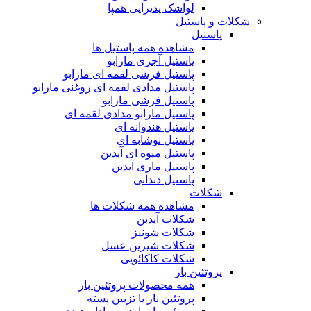
لواشک پذیرایی همپا
شکلات و پاستیل
پاستیل
مشاهده همه پاستیل ها
پاستیل آجری مارابو
پاستیل فرشی لقمه ای مارابو
پاستیل مدادی لقمه ای روغنی مارابو
پاستیل فرشی مارابو
پاستیل مارابو مدادی لقمه ای
پاستیل هندوانه ای
پاستیل نوشابه ای
پاستیل میوه ای آیدین
پاستیل ماری آیدین
پاستیل دندانی
شکلات
مشاهده همه شکلات ها
شکلات آیدین
شکلات شونیز
شکلات شیرین عسل
شکلات کاکائویی
پروتئین بار
همه محصولات پروتئین بار
پروتئین بار با تزیین پسته