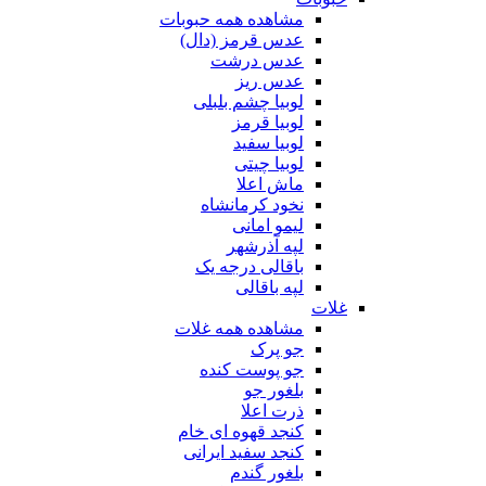
مشاهده همه حبوبات
عدس قرمز (دال)
عدس درشت
عدس ریز
لوبیا چشم بلبلی
لوبیا قرمز
لوبیا سفید
لوبیا چیتی
ماش اعلا
نخود کرمانشاه
لیمو امانی
لپه آذرشهر
باقالی درجه یک
لپه باقالی
غلات
مشاهده همه غلات
جو پرک
جو پوست کنده
بلغور جو
ذرت اعلا
کنجد قهوه ای خام
کنجد سفید ایرانی
بلغور گندم