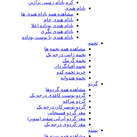
کره بادام زمینی پرارین
بادام هندی
مشاهده همه بادام هندی ها
بادام هندی خام
بادام هندی بوداده اعلا
بادام هندی تگری
بادام هندی با پوست بوداده
تخمه
مشاهده همه تخمه ها
تخمه ژاپنی درجه یک
تخمه گرمک
تخمه آفتابگردان
خرید تخمه کدو
تخمه هندوانه
گردو
مشاهده همه گردوها
گردو پوست کاغذی درجه یک
گردو مراغه
گردو تویسرکان درجه یک
مغز گردو فسنجانی
مغز گردو ایرانی سفید (سوپر)
مغز گردوی درجه یک
پسته
مشاهده همه پسته ها