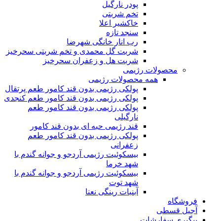
پودر نارگیل
تخم شربتی
خاکشیر اعلا
سنجد تازه
رب انار خانگی شهرضا
شربت گل محمدی و تخم شربتی سحرخیز
شربت هل و زعفران سحرخیز
محصولات رژیمی
همه محصولات رژیمی
پولکی رژیمی بدون قند کامور طعم پرتقال
پولکی رژیمی بدون قند کامور طعم کنجدی
پولکی رژیمی بدون قند کامور طعم
نارگیلی
قند رژیمی حبه ای بدون قند کامور
پولکی رژیمی بدون قند کامور طعم
زعفرانی
بيسکوئيت رژیمی آردجو و جوانه گندم با
شهد خرما
بيسکوئيت رژیمی آردجو و جوانه گندم با
شهد توت
آبنبات رینگی نعنا
فروشگاه
آجیل قسطی
پیگیری سفارشات