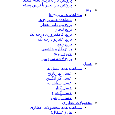
پروتئین بار با تزیین بادام هندی
پروتئین بار انجیر با تزیین پسته
برنج
مشاهده همه برنج ها
مشاهده همه برنج ها
برنج نیم دانه معطر
برنج لنجان
برنج کامفیروزی درجه یک
برنج عنبربو درجه یک
برنج چمپا
برنج طارم هاشمی
خورده برنج
برنج لاشه سرزمین
عسل
مشاهده همه عسل ها
عسل بهارنارنج
عسل گز انگبین
عسل سیاهدانه
عسل کنار
عسل گشنیز
عسل آویشن
محصولات عطاری
مشاهده همه محصولات عطاری
هل (۲مثقال)