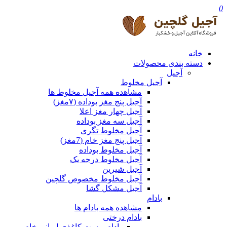
0
خانه
دسته بندی محصولات
آجیل
آجیل مخلوط
مشاهده همه آجیل مخلوط ها
آجیل پنج مغز بوداده (۷مغز)
آجیل چهار مغز اعلا
آجیل سه مغز بوداده
آجیل مخلوط تگری
آجیل پنج مغز خام (7مغز)
آجیل مخلوط بوداده
آجیل مخلوط درجه یک
آجیل شیرین
آجیل مخلوط مخصوص گلچین
آجیل مشکل گشا
بادام
مشاهده همه بادام ها
بادام درختی
بادام پوست کاغذی ایرانی خام