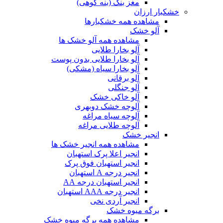
مغز بنک (بنه کوهی)
خشکبار ارزان
مشاهده همه خشکبارها
آلو خشک
مشاهده همه آلو خشک ها
آلو بخارا طلایی
آلو بخارا طلایی بدون پوست
آلو بخارا سیاه (مشکی)
آلو برقانی
آلو جنگلی
آلو خاکی خشک
آلوچه خشک دوبهری
آلوچه سیاه مراغه
آلوچه طلایی مراغه
انجیر خشک
مشاهده همه انجیر خشک ها
انجیر اعلا پرک استهبان
انجیر استهبان فوق پرک
انجیر درجه A استهبان
انجیر استهبان درجه AA
انجیر درجه AAA استهبان
انجیر آردی نخی
برگه میوه خشک
مشاهده همه برگه میوه خشک