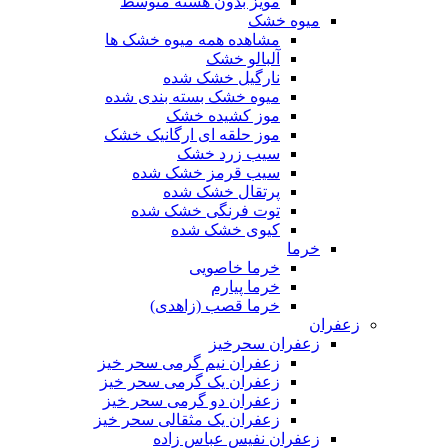
مویز بدون هسته متوسط
میوه خشک
مشاهده همه میوه خشک ها
آلبالو خشک
نارگیل خشک شده
میوه خشک بسته بندی شده
موز کشیده خشک
موز حلقه ای ارگانیک خشک
سیب زرد خشک
سیب قرمز خشک شده
پرتقال خشک شده
توت فرنگی خشک شده
کیوی خشک شده
خرما
خرما خاصویی
خرما پیارم
خرما قصب (زاهدی)
زعفران
زعفران سحرخیز
زعفران نیم گرمی سحر خیز
زعفران یک گرمی سحر خیز
زعفران دو گرمی سحر خیز
زعفران یک مثقالی سحر خیز
زعفران نفیس عباس زاده