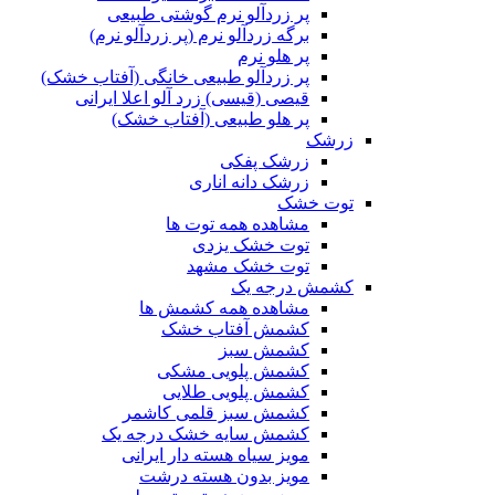
پر زردآلو نرم گوشتی طبیعی
برگه زردآلو نرم (پر زردآلو نرم)
پر هلو نرم
پر زردآلو طبیعی خانگی (آفتاب خشک)
قیصی (قیسی) زرد آلو اعلا ایرانی
پر هلو طبیعی (آفتاب خشک)
زرشک
زرشک پفکی
زرشک دانه اناری
توت خشک
مشاهده همه توت ها
توت خشک یزدی
توت خشک مشهد
کشمش درجه یک
مشاهده همه کشمش ها
کشمش آفتاب خشک
کشمش سبز
کشمش پلویی مشکی
کشمش پلویی طلایی
کشمش سبز قلمی کاشمر
کشمش سایه خشک درجه یک
مویز سیاه هسته دار ایرانی
مویز بدون هسته درشت