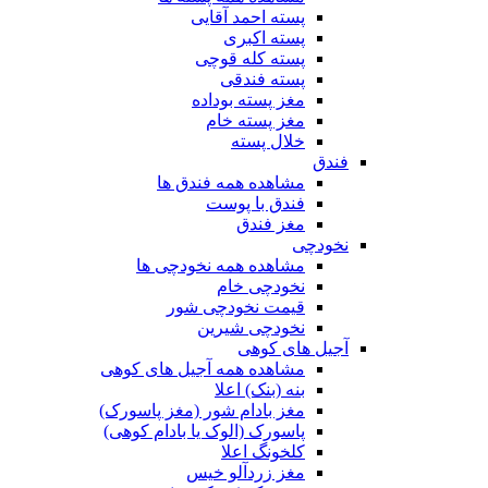
پسته احمد آقایی
پسته اکبری
پسته کله قوچی
پسته فندقی
مغز پسته بوداده
مغز پسته خام
خلال پسته
فندق
مشاهده همه فندق ها
فندق با پوست
مغز فندق
نخودچی
مشاهده همه نخودچی ها
نخودچی خام
قیمت نخودچی شور
نخودچی شیرین
آجیل های کوهی
مشاهده همه آجیل های کوهی
بنه (بنک) اعلا
مغز بادام شور (مغز پاسورک)
پاسورک (الوک یا بادام کوهی)
کلخونگ اعلا
مغز زردآلو خیس