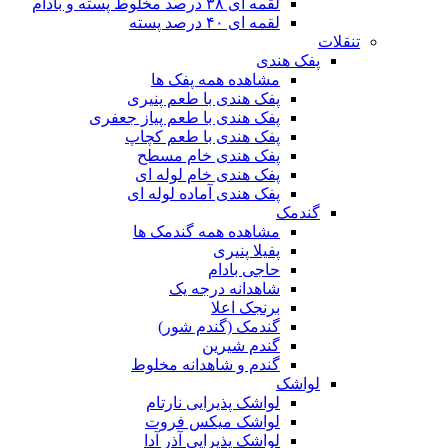
لقمه ای ۳۸ درصد مخلوط پسته و بادام
لقمه ای ۴۰ درصد پسته
تنقلات
پفک هندی
مشاهده همه پفک ها
پفک هندی با طعم پنیری
پفک هندی با طعم پیاز جعفری
پفک هندی با طعم کچاپ
پفک هندی خام مسطح
پفک هندی خام لوله ای
پفک هندی آماده لوله ای
گندمک
مشاهده همه گندمک ها
پفیلا پنیری
حاجی بادام
شاهدانه درجه یک
برنجک اعلا
گندمک (گندم شور)
گندم شیرین
گندم و شاهدانه مخلوط
لواشک
لواشک پذیرایی نارتام
لواشک میکس فروت
لواشک پذیرایی آذر آدا