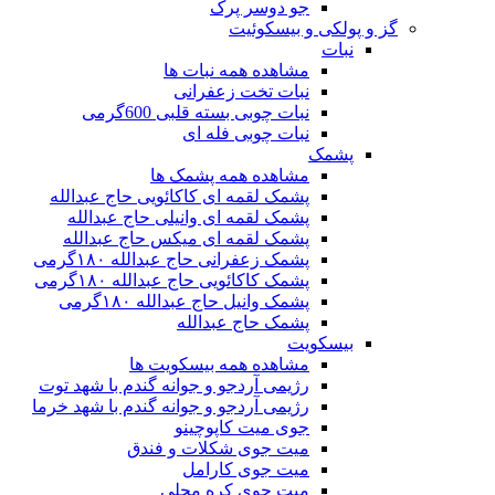
جو دوسر پرک
گز و پولکی و بیسکوئیت
نبات
مشاهده همه نبات ها
نبات تخت زعفرانی
نبات چوبی بسته قلبی 600گرمی
نبات چوبی فله ای
پشمک
مشاهده همه پشمک ها
پشمک لقمه ای کاکائویی حاج عبدالله
پشمک لقمه ای وانیلی حاج عبدالله
پشمک لقمه ای میکس حاج عبدالله
پشمک زعفرانی حاج عبدالله ۱۸۰گرمی
پشمک کاکائویی حاج عبدالله ۱۸۰گرمی
پشمک وانیل حاج عبدالله ۱۸۰گرمی
پشمک حاج عبدالله
بیسکویت
مشاهده همه بیسکویت ها
رژیمی آردجو و جوانه گندم با شهد توت
رژیمی آردجو و جوانه گندم با شهد خرما
جوی میت کاپوچینو
میت جوی شکلات و فندق
میت جوی کارامل
میت جوی کره محلی