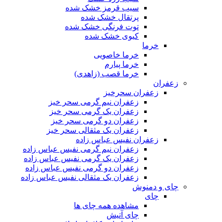
سیب قرمز خشک شده
پرتقال خشک شده
توت فرنگی خشک شده
کیوی خشک شده
خرما
خرما خاصویی
خرما پیارم
خرما قصب (زاهدی)
زعفران
زعفران سحرخیز
زعفران نیم گرمی سحر خیز
زعفران یک گرمی سحر خیز
زعفران دو گرمی سحر خیز
زعفران یک مثقالی سحر خیز
زعفران نفیس عباس زاده
زعفران نیم گرمی نفیس عباس زاده
زعفران یک گرمی نفیس عباس زاده
زعفران دو گرمی نفیس عباس زاده
زعفران یک مثقالی نفیس عباس زاده
چای و دمنوش
چای
مشاهده همه چای ها
چای آتیش