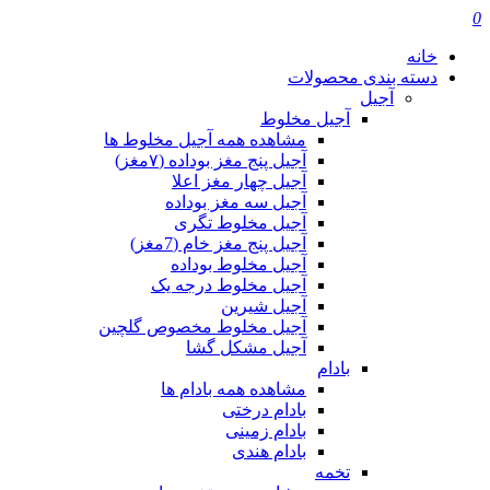
0
خانه
دسته بندی محصولات
آجیل
آجیل مخلوط
مشاهده همه آجیل مخلوط ها
آجیل پنج مغز بوداده (۷مغز)
آجیل چهار مغز اعلا
آجیل سه مغز بوداده
آجیل مخلوط تگری
آجیل پنج مغز خام (7مغز)
آجیل مخلوط بوداده
آجیل مخلوط درجه یک
آجیل شیرین
آجیل مخلوط مخصوص گلچین
آجیل مشکل گشا
بادام
مشاهده همه بادام ها
بادام درختی
بادام زمینی
بادام هندی
تخمه