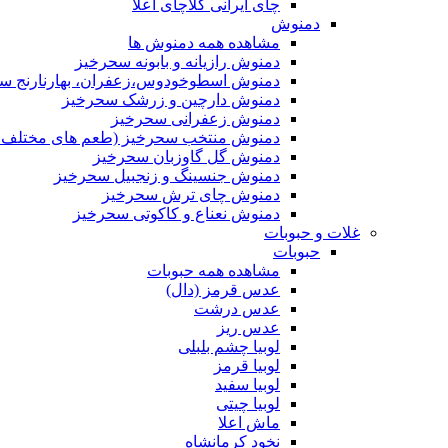
چای ایرانی کلاچای اعلا
دمنوش
مشاهده همه دمنوش ها
دمنوش رازیانه و بابونه سحرخیز
دمنوش اسطوخودوس،زعفران، بهارنارنج س
دمنوش دارچین و زرشک سحرخیز
دمنوش زعفرانی سحرخیز
دمنوش منتخب سحرخیز (طعم های مختلف جد
دمنوش گل گاوزبان سحرخیز
دمنوش جنسینگ و زنجبیل سحرخیز
دمنوش چای ترش سحرخیز
دمنوش نعناع و کاکوتی سحرخیز
غلات و حبوبات
حبوبات
مشاهده همه حبوبات
عدس قرمز (دال)
عدس درشت
عدس ریز
لوبیا چشم بلبلی
لوبیا قرمز
لوبیا سفید
لوبیا چیتی
ماش اعلا
نخود کرمانشاه