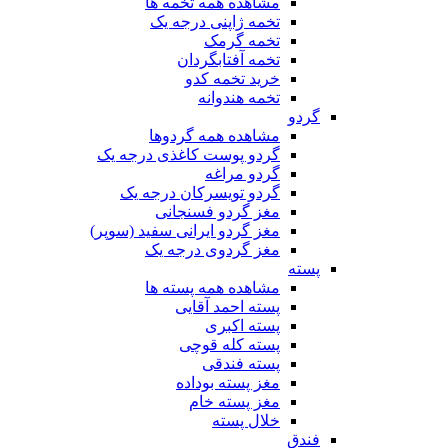
مشاهده همه تخمه ها
تخمه ژاپنی درجه یک
تخمه گرمک
تخمه آفتابگردان
خرید تخمه کدو
تخمه هندوانه
گردو
مشاهده همه گردوها
گردو پوست کاغذی درجه یک
گردو مراغه
گردو تویسرکان درجه یک
مغز گردو فسنجانی
مغز گردو ایرانی سفید (سوپر)
مغز گردوی درجه یک
پسته
مشاهده همه پسته ها
پسته احمد آقایی
پسته اکبری
پسته کله قوچی
پسته فندقی
مغز پسته بوداده
مغز پسته خام
خلال پسته
فندق