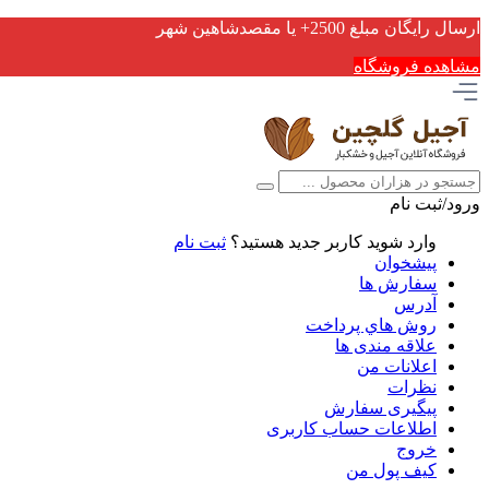
ارسال رایگان مبلغ 2500+ یا مقصدشاهین شهر
مشاهده فروشگاه
ورود/ثبت نام
وارد شوید
کاربر جدید هستید؟
ثبت نام
پیشخوان
سفارش ها
آدرس
روش هاي پرداخت
علاقه مندی ها
اعلانات من
نظرات
پیگیری سفارش
اطلاعات حساب كاربری
خروج
کیف پول من