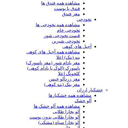
مشاهده همه فندق ها
فندق با پوست
مغز فندق
نخودچی
مشاهده همه نخودچی ها
نخودچی خام
قیمت نخودچی شور
نخودچی شیرین
آجیل های کوهی
مشاهده همه آجیل های کوهی
بنه (بنک) اعلا
مغز بادام شور (مغز پاسورک)
پاسورک (الوک یا بادام کوهی)
کلخونگ اعلا
مغز زردآلو خیس
مغز بنک (بنه کوهی)
خشکبار ارزان
مشاهده همه خشکبارها
آلو خشک
مشاهده همه آلو خشک ها
آلو بخارا طلایی
آلو بخارا طلایی بدون پوست
آلو بخارا سیاه (مشکی)
آلو برقانی