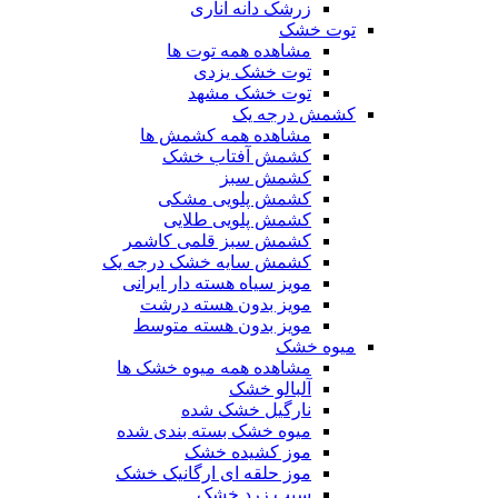
زرشک دانه اناری
توت خشک
مشاهده همه توت ها
توت خشک یزدی
توت خشک مشهد
کشمش درجه یک
مشاهده همه کشمش ها
کشمش آفتاب خشک
کشمش سبز
کشمش پلویی مشکی
کشمش پلویی طلایی
کشمش سبز قلمی کاشمر
کشمش سایه خشک درجه یک
مویز سیاه هسته دار ایرانی
مویز بدون هسته درشت
مویز بدون هسته متوسط
میوه خشک
مشاهده همه میوه خشک ها
آلبالو خشک
نارگیل خشک شده
میوه خشک بسته بندی شده
موز کشیده خشک
موز حلقه ای ارگانیک خشک
سیب زرد خشک