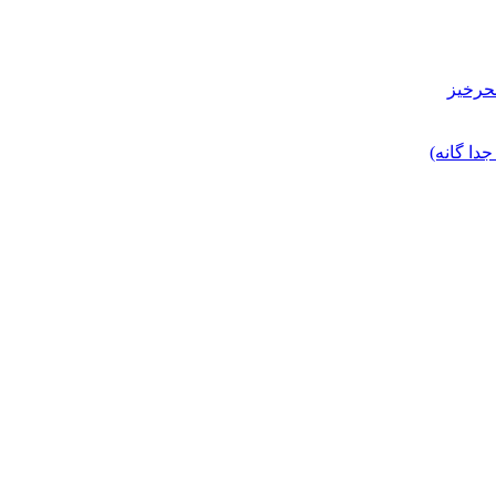
حرخیز
ا گانه)