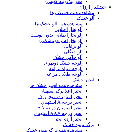
مغز بنک (بنه کوهی)
خشکبار ارزان
مشاهده همه خشکبارها
آلو خشک
مشاهده همه آلو خشک ها
آلو بخارا طلایی
آلو بخارا طلایی بدون پوست
آلو بخارا سیاه (مشکی)
آلو برقانی
آلو جنگلی
آلو خاکی خشک
آلوچه خشک دوبهری
آلوچه سیاه مراغه
آلوچه طلایی مراغه
انجیر خشک
مشاهده همه انجیر خشک ها
انجیر اعلا پرک استهبان
انجیر استهبان فوق پرک
انجیر درجه A استهبان
انجیر استهبان درجه AA
انجیر درجه AAA استهبان
انجیر آردی نخی
برگه میوه خشک
مشاهده همه برگه میوه خشک