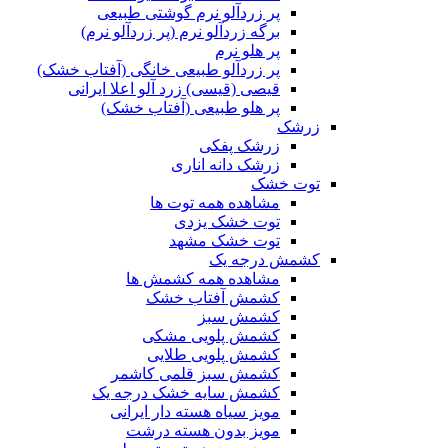
پر زردآلو نرم گوشتی طبیعی
برگه زردآلو نرم (پر زردآلو نرم)
پر هلو نرم
پر زردآلو طبیعی خانگی (آفتاب خشک)
قیصی (قیسی) زرد آلو اعلا ایرانی
پر هلو طبیعی (آفتاب خشک)
زرشک
زرشک پفکی
زرشک دانه اناری
توت خشک
مشاهده همه توت ها
توت خشک یزدی
توت خشک مشهد
کشمش درجه یک
مشاهده همه کشمش ها
کشمش آفتاب خشک
کشمش سبز
کشمش پلویی مشکی
کشمش پلویی طلایی
کشمش سبز قلمی کاشمر
کشمش سایه خشک درجه یک
مویز سیاه هسته دار ایرانی
مویز بدون هسته درشت