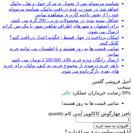
شناسه مرسوله پس از تحویل به مرکز حمل و نقل، پیامک
خواهد شد. در صورت عدم دریافت پیامک، شناسه مرسوله
خود را از بخش ناحیه کاربری مشاهده نمایید.
حداقل بسته بندی در محصولات وزنی، 200 گرم می باشد.
برای اصفهان و شهرهای اطراف شاهین شهر با پیک پس کرایه
ارسال می شود.
امکان پرداخت در چهار قسط | چگونه اعتبار دریافت کنم؟
کلیک کنید.
تمامی قیمت ها به روز هستند و با اطمینان می توانید خرید
نمایید.
ارسال رایگان ویژه خرید بالای 2,500,000 تومان می باشد
با هر خرید درصدی از مجموع خرید، به کیف پولتان برای خرید
های بعدی بازگردانده می شود.
آجیل فروشی گلچین
منتخب
99%
رضایت خریداران
عملکرد
عالی
تمامی قیمت ها به روز هستند!
تافی چهارگوش کاکائویی آیدین کام quantity
افزودن به سبد خرید
آیا قیمت مناسب تری سراغ دارید؟