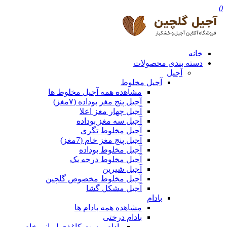
0
خانه
دسته بندی محصولات
آجیل
آجیل مخلوط
مشاهده همه آجیل مخلوط ها
آجیل پنج مغز بوداده (۷مغز)
آجیل چهار مغز اعلا
آجیل سه مغز بوداده
آجیل مخلوط تگری
آجیل پنج مغز خام (7مغز)
آجیل مخلوط بوداده
آجیل مخلوط درجه یک
آجیل شیرین
آجیل مخلوط مخصوص گلچین
آجیل مشکل گشا
بادام
مشاهده همه بادام ها
بادام درختی
بادام پوست کاغذی ایرانی خام