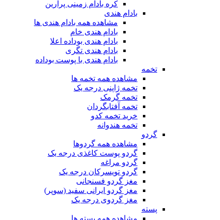
کره بادام زمینی پرارین
بادام هندی
مشاهده همه بادام هندی ها
بادام هندی خام
بادام هندی بوداده اعلا
بادام هندی تگری
بادام هندی با پوست بوداده
تخمه
مشاهده همه تخمه ها
تخمه ژاپنی درجه یک
تخمه گرمک
تخمه آفتابگردان
خرید تخمه کدو
تخمه هندوانه
گردو
مشاهده همه گردوها
گردو پوست کاغذی درجه یک
گردو مراغه
گردو تویسرکان درجه یک
مغز گردو فسنجانی
مغز گردو ایرانی سفید (سوپر)
مغز گردوی درجه یک
پسته
مشاهده همه پسته ها