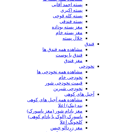
پسته احمد آقایی
پسته اکبری
پسته کله قوچی
پسته فندقی
مغز پسته بوداده
مغز پسته خام
خلال پسته
فندق
مشاهده همه فندق ها
فندق با پوست
مغز فندق
نخودچی
مشاهده همه نخودچی ها
نخودچی خام
قیمت نخودچی شور
نخودچی شیرین
آجیل های کوهی
مشاهده همه آجیل های کوهی
بنه (بنک) اعلا
مغز بادام شور (مغز پاسورک)
پاسورک (الوک یا بادام کوهی)
کلخونگ اعلا
مغز زردآلو خیس