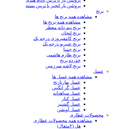
پروتئین بار با تزیین بادام هندی
پروتئین بار انجیر با تزیین پسته
برنج
مشاهده همه برنج ها
مشاهده همه برنج ها
برنج نیم دانه معطر
برنج لنجان
برنج کامفیروزی درجه یک
برنج عنبربو درجه یک
برنج چمپا
برنج طارم هاشمی
خورده برنج
برنج لاشه سرزمین
عسل
مشاهده همه عسل ها
عسل بهارنارنج
عسل گز انگبین
عسل سیاهدانه
عسل کنار
عسل گشنیز
عسل آویشن
محصولات عطاری
مشاهده همه محصولات عطاری
هل (۲مثقال)