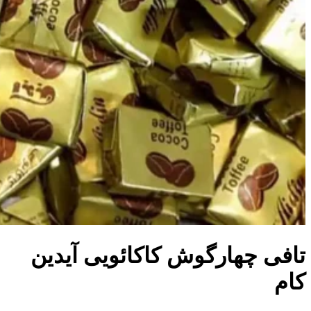
تافی چهارگوش کاکائویی آیدین
کام