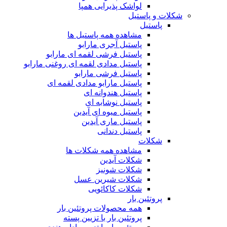
لواشک پذیرایی همپا
شکلات و پاستیل
پاستیل
مشاهده همه پاستیل ها
پاستیل آجری مارابو
پاستیل فرشی لقمه ای مارابو
پاستیل مدادی لقمه ای روغنی مارابو
پاستیل فرشی مارابو
پاستیل مارابو مدادی لقمه ای
پاستیل هندوانه ای
پاستیل نوشابه ای
پاستیل میوه ای آیدین
پاستیل ماری آیدین
پاستیل دندانی
شکلات
مشاهده همه شکلات ها
شکلات آیدین
شکلات شونیز
شکلات شیرین عسل
شکلات کاکائویی
پروتئین بار
همه محصولات پروتئین بار
پروتئین بار با تزیین پسته