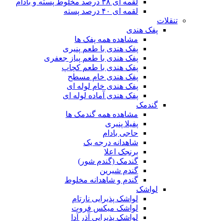
لقمه ای ۳۸ درصد مخلوط پسته و بادام
لقمه ای ۴۰ درصد پسته
تنقلات
پفک هندی
مشاهده همه پفک ها
پفک هندی با طعم پنیری
پفک هندی با طعم پیاز جعفری
پفک هندی با طعم کچاپ
پفک هندی خام مسطح
پفک هندی خام لوله ای
پفک هندی آماده لوله ای
گندمک
مشاهده همه گندمک ها
پفیلا پنیری
حاجی بادام
شاهدانه درجه یک
برنجک اعلا
گندمک (گندم شور)
گندم شیرین
گندم و شاهدانه مخلوط
لواشک
لواشک پذیرایی نارتام
لواشک میکس فروت
لواشک پذیرایی آذر آدا