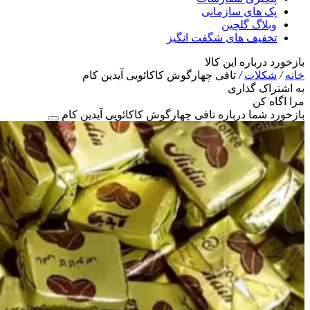
پک های سازمانی
وبلاگ گلچین
تخفیف های شگفت انگیز
بازخورد درباره این کالا
خانه
/
شکلات
/
تافی چهارگوش کاکائویی آیدین کام
به اشتراک گذاری
مرا اگاه کن
بازخورد شما درباره تافی چهارگوش کاکائویی آیدین کام