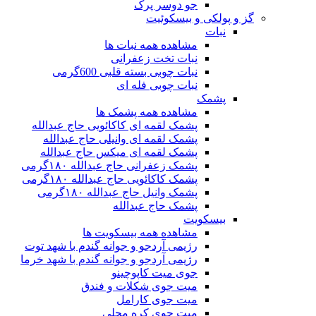
جو دوسر پرک
گز و پولکی و بیسکوئیت
نبات
مشاهده همه نبات ها
نبات تخت زعفرانی
نبات چوبی بسته قلبی 600گرمی
نبات چوبی فله ای
پشمک
مشاهده همه پشمک ها
پشمک لقمه ای کاکائویی حاج عبدالله
پشمک لقمه ای وانیلی حاج عبدالله
پشمک لقمه ای میکس حاج عبدالله
پشمک زعفرانی حاج عبدالله ۱۸۰گرمی
پشمک کاکائویی حاج عبدالله ۱۸۰گرمی
پشمک وانیل حاج عبدالله ۱۸۰گرمی
پشمک حاج عبدالله
بیسکویت
مشاهده همه بیسکویت ها
رژیمی آردجو و جوانه گندم با شهد توت
رژیمی آردجو و جوانه گندم با شهد خرما
جوی میت کاپوچینو
میت جوی شکلات و فندق
میت جوی کارامل
میت جوی کره محلی