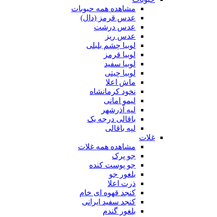
مشاهده همه حبوبات
عدس قرمز (دال)
عدس درشت
عدس ریز
لوبیا چشم بلبلی
لوبیا قرمز
لوبیا سفید
لوبیا چیتی
ماش اعلا
نخود کرمانشاه
لیمو امانی
لپه آذرشهر
باقالی درجه یک
لپه باقالی
غلات
مشاهده همه غلات
جو پرک
جو پوست کنده
بلغور جو
ذرت اعلا
کنجد قهوه ای خام
کنجد سفید ایرانی
بلغور گندم