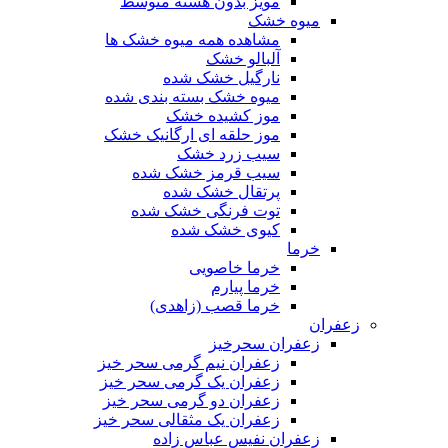
مویز بدون هسته متوسط
میوه خشک
مشاهده همه میوه خشک ها
آلبالو خشک
نارگیل خشک شده
میوه خشک بسته بندی شده
موز کشیده خشک
موز حلقه ای ارگانیک خشک
سیب زرد خشک
سیب قرمز خشک شده
پرتقال خشک شده
توت فرنگی خشک شده
کیوی خشک شده
خرما
خرما خاصویی
خرما پیارم
خرما قصب (زاهدی)
زعفران
زعفران سحرخیز
زعفران نیم گرمی سحر خیز
زعفران یک گرمی سحر خیز
زعفران دو گرمی سحر خیز
زعفران یک مثقالی سحر خیز
زعفران نفیس عباس زاده