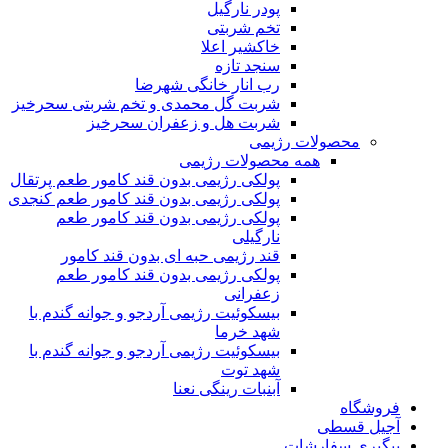
پودر نارگیل
تخم شربتی
خاکشیر اعلا
سنجد تازه
رب انار خانگی شهرضا
شربت گل محمدی و تخم شربتی سحرخیز
شربت هل و زعفران سحرخیز
محصولات رژیمی
همه محصولات رژیمی
پولکی رژیمی بدون قند کامور طعم پرتقال
پولکی رژیمی بدون قند کامور طعم کنجدی
پولکی رژیمی بدون قند کامور طعم
نارگیلی
قند رژیمی حبه ای بدون قند کامور
پولکی رژیمی بدون قند کامور طعم
زعفرانی
بيسکوئيت رژیمی آردجو و جوانه گندم با
شهد خرما
بيسکوئيت رژیمی آردجو و جوانه گندم با
شهد توت
آبنبات رینگی نعنا
فروشگاه
آجیل قسطی
پیگیری سفارشات