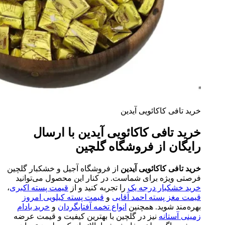
خرید تافی کاکائویی آیدین
خرید تافی کاکائویی آیدین با ارسال
رایگان از فروشگاه گلچین
خرید تافی کاکائویی آیدین
از فروشگاه آجیل و خشکبار گلچین
فرصتی ویژه برای شماست. در کنار این محصول می‌توانید
خرید خشکبار درجه یک
را تجربه کنید و از
قیمت پسته اکبری
،
قیمت مغز پسته احمد آقایی
و
قیمت پسته کیلویی امروز
بهره‌مند شوید. همچنین
انواع تخمه آفتابگردان
و
خرید بادام
زمینی آستانه
نیز در گلچین با بهترین کیفیت و قیمت عرضه