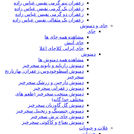
زعفران نیم گرمی نفیس عباس زاده
زعفران یک گرمی نفیس عباس زاده
زعفران دو گرمی نفیس عباس زاده
زعفران یک مثقالی نفیس عباس زاده
چای و دمنوش
چای
مشاهده همه چای ها
چای آتیش
چای ایرانی کلاچای اعلا
دمنوش
مشاهده همه دمنوش ها
دمنوش رازیانه و بابونه سحرخیز
دمنوش اسطوخودوس،زعفران، بهارنارنج
سحرخیز
دمنوش دارچین و زرشک سحرخیز
دمنوش زعفرانی سحرخیز
دمنوش منتخب سحرخیز (طعم های
مختلف جدا گانه)
دمنوش گل گاوزبان سحرخیز
دمنوش جنسینگ و زنجبیل سحرخیز
دمنوش چای ترش سحرخیز
دمنوش نعناع و کاکوتی سحرخیز
غلات و حبوبات
حبوبات