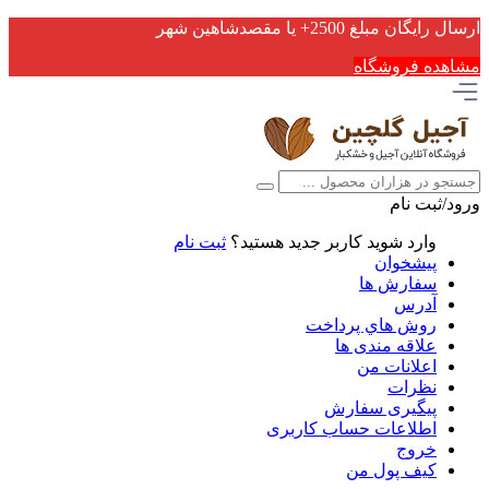
ارسال رایگان مبلغ 2500+ یا مقصدشاهین شهر
مشاهده فروشگاه
ورود/ثبت نام
وارد شوید
کاربر جدید هستید؟
ثبت نام
پیشخوان
سفارش ها
آدرس
روش هاي پرداخت
علاقه مندی ها
اعلانات من
نظرات
پیگیری سفارش
اطلاعات حساب كاربری
خروج
کیف پول من