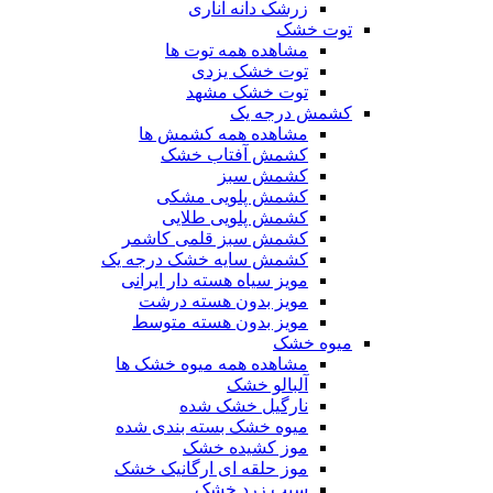
زرشک دانه اناری
توت خشک
مشاهده همه توت ها
توت خشک یزدی
توت خشک مشهد
کشمش درجه یک
مشاهده همه کشمش ها
کشمش آفتاب خشک
کشمش سبز
کشمش پلویی مشکی
کشمش پلویی طلایی
کشمش سبز قلمی کاشمر
کشمش سایه خشک درجه یک
مویز سیاه هسته دار ایرانی
مویز بدون هسته درشت
مویز بدون هسته متوسط
میوه خشک
مشاهده همه میوه خشک ها
آلبالو خشک
نارگیل خشک شده
میوه خشک بسته بندی شده
موز کشیده خشک
موز حلقه ای ارگانیک خشک
سیب زرد خشک