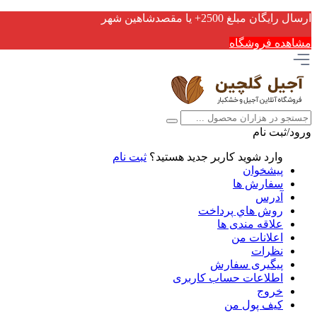
ارسال رایگان مبلغ 2500+ یا مقصدشاهین شهر
مشاهده فروشگاه
ورود/ثبت نام
وارد شوید
کاربر جدید هستید؟
ثبت نام
پیشخوان
سفارش ها
آدرس
روش هاي پرداخت
علاقه مندی ها
اعلانات من
نظرات
پیگیری سفارش
اطلاعات حساب كاربری
خروج
کیف پول من