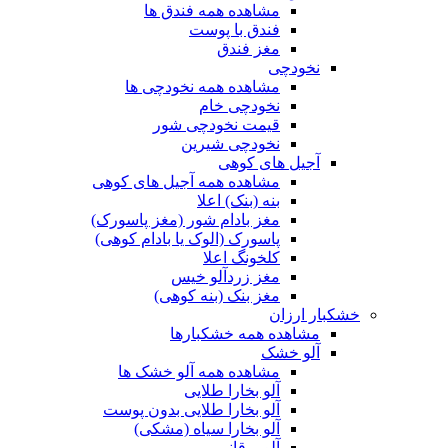
مشاهده همه فندق ها
فندق با پوست
مغز فندق
نخودچی
مشاهده همه نخودچی ها
نخودچی خام
قیمت نخودچی شور
نخودچی شیرین
آجیل های کوهی
مشاهده همه آجیل های کوهی
بنه (بنک) اعلا
مغز بادام شور (مغز پاسورک)
پاسورک (الوک یا بادام کوهی)
کلخونگ اعلا
مغز زردآلو خیس
مغز بنک (بنه کوهی)
خشکبار ارزان
مشاهده همه خشکبارها
آلو خشک
مشاهده همه آلو خشک ها
آلو بخارا طلایی
آلو بخارا طلایی بدون پوست
آلو بخارا سیاه (مشکی)
آلو برقانی