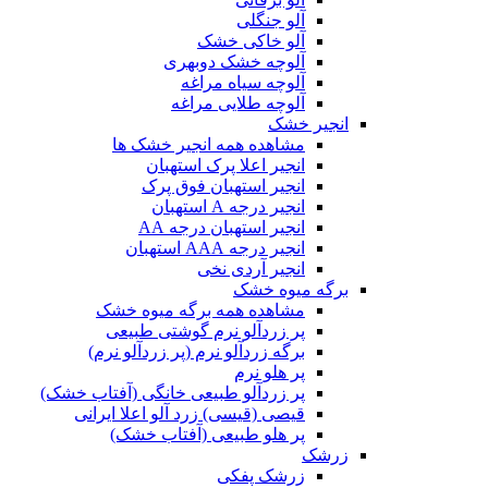
آلو جنگلی
آلو خاکی خشک
آلوچه خشک دوبهری
آلوچه سیاه مراغه
آلوچه طلایی مراغه
انجیر خشک
مشاهده همه انجیر خشک ها
انجیر اعلا پرک استهبان
انجیر استهبان فوق پرک
انجیر درجه A استهبان
انجیر استهبان درجه AA
انجیر درجه AAA استهبان
انجیر آردی نخی
برگه میوه خشک
مشاهده همه برگه میوه خشک
پر زردآلو نرم گوشتی طبیعی
برگه زردآلو نرم (پر زردآلو نرم)
پر هلو نرم
پر زردآلو طبیعی خانگی (آفتاب خشک)
قیصی (قیسی) زرد آلو اعلا ایرانی
پر هلو طبیعی (آفتاب خشک)
زرشک
زرشک پفکی