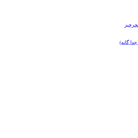
حرخیز
ا گانه)