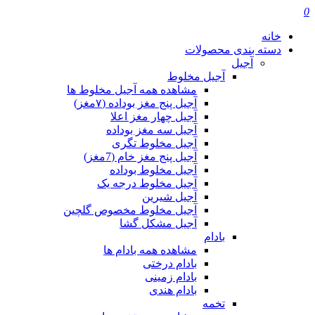
0
خانه
دسته بندی محصولات
آجیل
آجیل مخلوط
مشاهده همه آجیل مخلوط ها
آجیل پنج مغز بوداده (۷مغز)
آجیل چهار مغز اعلا
آجیل سه مغز بوداده
آجیل مخلوط تگری
آجیل پنج مغز خام (7مغز)
آجیل مخلوط بوداده
آجیل مخلوط درجه یک
آجیل شیرین
آجیل مخلوط مخصوص گلچین
آجیل مشکل گشا
بادام
مشاهده همه بادام ها
بادام درختی
بادام زمینی
بادام هندی
تخمه