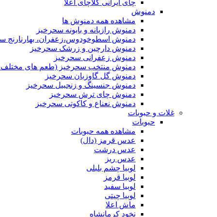
چای ایرانی کلاچای اعلا
دمنوش
مشاهده همه دمنوش ها
دمنوش رازیانه و بابونه سحرخیز
دمنوش اسطوخودوس،زعفران، بهارنارنج س
دمنوش دارچین و زرشک سحرخیز
دمنوش زعفرانی سحرخیز
دمنوش منتخب سحرخیز (طعم های مختلف جد
دمنوش گل گاوزبان سحرخیز
دمنوش جنسینگ و زنجبیل سحرخیز
دمنوش چای ترش سحرخیز
دمنوش نعناع و کاکوتی سحرخیز
غلات و حبوبات
حبوبات
مشاهده همه حبوبات
عدس قرمز (دال)
عدس درشت
عدس ریز
لوبیا چشم بلبلی
لوبیا قرمز
لوبیا سفید
لوبیا چیتی
ماش اعلا
نخود کرمانشاه