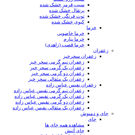
سیب قرمز خشک شده
پرتقال خشک شده
توت فرنگی خشک شده
کیوی خشک شده
خرما
خرما خاصویی
خرما پیارم
خرما قصب (زاهدی)
زعفران
زعفران سحرخیز
زعفران نیم گرمی سحر خیز
زعفران یک گرمی سحر خیز
زعفران دو گرمی سحر خیز
زعفران یک مثقالی سحر خیز
زعفران نفیس عباس زاده
زعفران نیم گرمی نفیس عباس زاده
زعفران یک گرمی نفیس عباس زاده
زعفران دو گرمی نفیس عباس زاده
زعفران یک مثقالی نفیس عباس زاده
چای و دمنوش
چای
مشاهده همه چای ها
چای آتیش