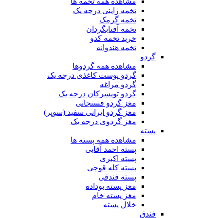
مشاهده همه تخمه ها
تخمه ژاپنی درجه یک
تخمه گرمک
تخمه آفتابگردان
خرید تخمه کدو
تخمه هندوانه
گردو
مشاهده همه گردوها
گردو پوست کاغذی درجه یک
گردو مراغه
گردو تویسرکان درجه یک
مغز گردو فسنجانی
مغز گردو ایرانی سفید (سوپر)
مغز گردوی درجه یک
پسته
مشاهده همه پسته ها
پسته احمد آقایی
پسته اکبری
پسته کله قوچی
پسته فندقی
مغز پسته بوداده
مغز پسته خام
خلال پسته
فندق