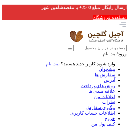
ارسال رایگان مبلغ 2500+ یا مقصدشاهین شهر
مشاهده فروشگاه
ورود/ثبت نام
وارد شوید
کاربر جدید هستید؟
ثبت نام
پیشخوان
سفارش ها
آدرس
روش هاي پرداخت
علاقه مندی ها
اعلانات من
نظرات
پیگیری سفارش
اطلاعات حساب كاربری
خروج
کیف پول من