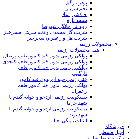
پودر نارگیل
تخم شربتی
خاکشیر اعلا
سنجد تازه
رب انار خانگی شهرضا
شربت گل محمدی و تخم شربتی سحرخیز
شربت هل و زعفران سحرخیز
محصولات رژیمی
همه محصولات رژیمی
پولکی رژیمی بدون قند کامور طعم پرتقال
پولکی رژیمی بدون قند کامور طعم کنجدی
پولکی رژیمی بدون قند کامور طعم
نارگیلی
قند رژیمی حبه ای بدون قند کامور
پولکی رژیمی بدون قند کامور طعم
زعفرانی
بيسکوئيت رژیمی آردجو و جوانه گندم با
شهد خرما
بيسکوئيت رژیمی آردجو و جوانه گندم با
شهد توت
آبنبات رینگی نعنا
فروشگاه
آجیل قسطی
پیگیری سفارشات