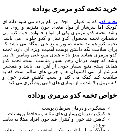
خرید تخمه کدو مرمری بوداده
تخمه کدو
که به عنوان Pepita نیز نام برده می شود دانه ای
کوچک اما سرشار از مواد مغذی چون منیزیم و روی می
باشد. تخمه کدو مرمری یکی از انواع خانواده تخمه کدو می
باشد.این تخمه محصول کدو تنبل و کدو حلوایی می باشد.
تخمه کدو همانند تخمه صنوبر منبع غنی امگا3 می باشد که
برای سلامت نگه داشتن پوست اهمیت ویژه ای دارد. تخمه
کدو مرمری همانند مغز بادام هندی منبع غنی ویتامین A می
باشد که جهت درمان زخم بسیار مناسب است. تخمه کدو
همانند پسته منبع بسیار خوبی از آهن می باشد و همچنین
سرشار از آنتی اکسیدان ها و چربی های سالم است که به
سلامت کبد کمک می کند و سبب کاهش فشار خون و
کلسترول بالا شده و از بیماری های قلبی پیشگیری می کند.
خواص تخمه کدو مرمری بوداده
پیشگیری و درمان سرطان پوست
کمک به درمان بیماری های مثانه و محافظ پروستات
کاهش قند خون و کنترل قند خون افراد مبتلا به دیابت
نوع دو
جلوگیری از ابتلا به پوکی استخوان (به دلیل مقادیر