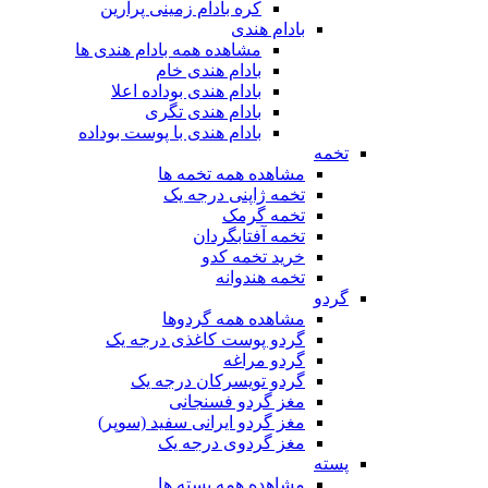
کره بادام زمینی پرارین
بادام هندی
مشاهده همه بادام هندی ها
بادام هندی خام
بادام هندی بوداده اعلا
بادام هندی تگری
بادام هندی با پوست بوداده
تخمه
مشاهده همه تخمه ها
تخمه ژاپنی درجه یک
تخمه گرمک
تخمه آفتابگردان
خرید تخمه کدو
تخمه هندوانه
گردو
مشاهده همه گردوها
گردو پوست کاغذی درجه یک
گردو مراغه
گردو تویسرکان درجه یک
مغز گردو فسنجانی
مغز گردو ایرانی سفید (سوپر)
مغز گردوی درجه یک
پسته
مشاهده همه پسته ها