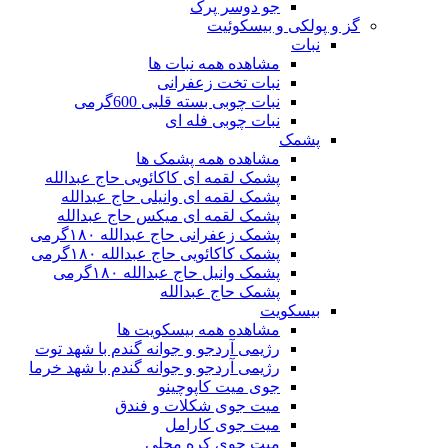
جو دوسر پرک
گز و پولکی و بیسکوئیت
نبات
مشاهده همه نبات ها
نبات تخت زعفرانی
نبات چوبی بسته قلبی 600گرمی
نبات چوبی فله ای
پشمک
مشاهده همه پشمک ها
پشمک لقمه ای کاکائویی حاج عبدالله
پشمک لقمه ای وانیلی حاج عبدالله
پشمک لقمه ای میکس حاج عبدالله
پشمک زعفرانی حاج عبدالله ۱۸۰گرمی
پشمک کاکائویی حاج عبدالله ۱۸۰گرمی
پشمک وانیل حاج عبدالله ۱۸۰گرمی
پشمک حاج عبدالله
بیسکویت
مشاهده همه بیسکویت ها
رژیمی آردجو و جوانه گندم با شهد توت
رژیمی آردجو و جوانه گندم با شهد خرما
جوی میت کاپوچینو
میت جوی شکلات و فندق
میت جوی کارامل
میت جوی کره محلی