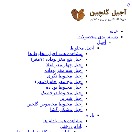
0
خانه
دسته بندی محصولات
آجیل
آجیل مخلوط
مشاهده همه آجیل مخلوط ها
آجیل پنج مغز بوداده (۷مغز)
آجیل چهار مغز اعلا
آجیل سه مغز بوداده
آجیل مخلوط تگری
آجیل پنج مغز خام (7مغز)
آجیل مخلوط بوداده
آجیل مخلوط درجه یک
آجیل شیرین
آجیل مخلوط مخصوص گلچین
آجیل مشکل گشا
بادام
مشاهده همه بادام ها
بادام درختی
بادام پوست کاغذی ایرانی خام