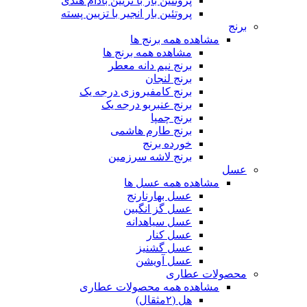
پروتئین بار با تزیین بادام هندی
پروتئین بار انجیر با تزیین پسته
برنج
مشاهده همه برنج ها
مشاهده همه برنج ها
برنج نیم دانه معطر
برنج لنجان
برنج کامفیروزی درجه یک
برنج عنبربو درجه یک
برنج چمپا
برنج طارم هاشمی
خورده برنج
برنج لاشه سرزمین
عسل
مشاهده همه عسل ها
عسل بهارنارنج
عسل گز انگبین
عسل سیاهدانه
عسل کنار
عسل گشنیز
عسل آویشن
محصولات عطاری
مشاهده همه محصولات عطاری
هل (۲مثقال)