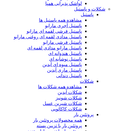
لواشک پذیرایی همپا
شکلات و پاستیل
پاستیل
مشاهده همه پاستیل ها
پاستیل آجری مارابو
پاستیل فرشی لقمه ای مارابو
پاستیل مدادی لقمه ای روغنی مارابو
پاستیل فرشی مارابو
پاستیل مارابو مدادی لقمه ای
پاستیل هندوانه ای
پاستیل نوشابه ای
پاستیل میوه ای آیدین
پاستیل ماری آیدین
پاستیل دندانی
شکلات
مشاهده همه شکلات ها
شکلات آیدین
شکلات شونیز
شکلات شیرین عسل
شکلات کاکائویی
پروتئین بار
همه محصولات پروتئین بار
پروتئین بار با تزیین پسته