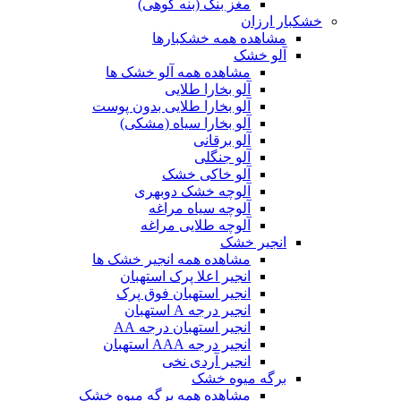
مغز بنک (بنه کوهی)
خشکبار ارزان
مشاهده همه خشکبارها
آلو خشک
مشاهده همه آلو خشک ها
آلو بخارا طلایی
آلو بخارا طلایی بدون پوست
آلو بخارا سیاه (مشکی)
آلو برقانی
آلو جنگلی
آلو خاکی خشک
آلوچه خشک دوبهری
آلوچه سیاه مراغه
آلوچه طلایی مراغه
انجیر خشک
مشاهده همه انجیر خشک ها
انجیر اعلا پرک استهبان
انجیر استهبان فوق پرک
انجیر درجه A استهبان
انجیر استهبان درجه AA
انجیر درجه AAA استهبان
انجیر آردی نخی
برگه میوه خشک
مشاهده همه برگه میوه خشک