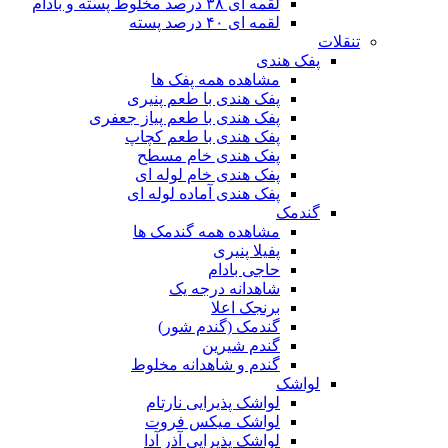
لقمه ای ۳۸ درصد مخلوط پسته و بادام
لقمه ای ۴۰ درصد پسته
تنقلات
پفک هندی
مشاهده همه پفک ها
پفک هندی با طعم پنیری
پفک هندی با طعم پیاز جعفری
پفک هندی با طعم کچاپ
پفک هندی خام مسطح
پفک هندی خام لوله ای
پفک هندی آماده لوله ای
گندمک
مشاهده همه گندمک ها
پفیلا پنیری
حاجی بادام
شاهدانه درجه یک
برنجک اعلا
گندمک (گندم شور)
گندم شیرین
گندم و شاهدانه مخلوط
لواشک
لواشک پذیرایی نارتام
لواشک میکس فروت
لواشک پذیرایی آذر آدا