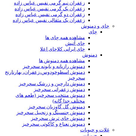
زعفران نیم گرمی نفیس عباس زاده
زعفران یک گرمی نفیس عباس زاده
زعفران دو گرمی نفیس عباس زاده
زعفران یک مثقالی نفیس عباس زاده
چای و دمنوش
چای
مشاهده همه چای ها
چای آتیش
چای ایرانی کلاچای اعلا
دمنوش
مشاهده همه دمنوش ها
دمنوش رازیانه و بابونه سحرخیز
دمنوش اسطوخودوس،زعفران، بهارنارنج
سحرخیز
دمنوش دارچین و زرشک سحرخیز
دمنوش زعفرانی سحرخیز
دمنوش منتخب سحرخیز (طعم های
مختلف جدا گانه)
دمنوش گل گاوزبان سحرخیز
دمنوش جنسینگ و زنجبیل سحرخیز
دمنوش چای ترش سحرخیز
دمنوش نعناع و کاکوتی سحرخیز
غلات و حبوبات
حبوبات