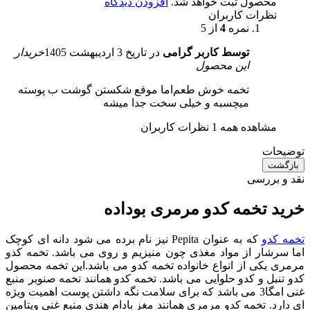
محصول ثبت خواهد شد.
افزودن دیدگاه
نظرات کاربران
نمره
4
از 5
توسط کاربر گرامی
در تاریخ
3 اردیبهشت 1405
خریدار
این محصول
تخمه خوش طعم‌اما موقع شکستن گوشت ب پوسته
میچسبه و خیلی سخت جدا میشه
مشاهده همه 1 نظرات کاربران
توضیحات
بازگشت
نقد و بررسی
خرید تخمه کدو مرمری بوداده
تخمه کدو
که به عنوان Pepita نیز نام برده می شود دانه ای کوچک
اما سرشار از مواد مغذی چون منیزیم و روی می باشد. تخمه کدو
مرمری یکی از انواع خانواده تخمه کدو می باشد.این تخمه محصول
کدو تنبل و کدو حلوایی می باشد. تخمه کدو همانند تخمه صنوبر منبع
غنی امگا3 می باشد که برای سلامت نگه داشتن پوست اهمیت ویژه
ای دارد. تخمه کدو مرمری همانند مغز بادام هندی منبع غنی ویتامین