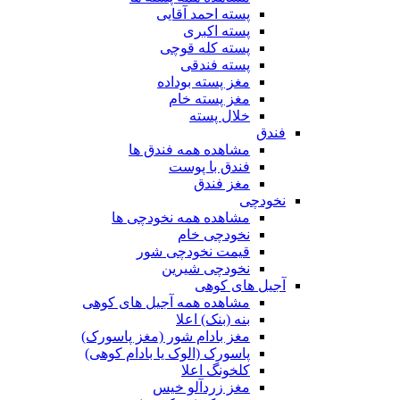
پسته احمد آقایی
پسته اکبری
پسته کله قوچی
پسته فندقی
مغز پسته بوداده
مغز پسته خام
خلال پسته
فندق
مشاهده همه فندق ها
فندق با پوست
مغز فندق
نخودچی
مشاهده همه نخودچی ها
نخودچی خام
قیمت نخودچی شور
نخودچی شیرین
آجیل های کوهی
مشاهده همه آجیل های کوهی
بنه (بنک) اعلا
مغز بادام شور (مغز پاسورک)
پاسورک (الوک یا بادام کوهی)
کلخونگ اعلا
مغز زردآلو خیس