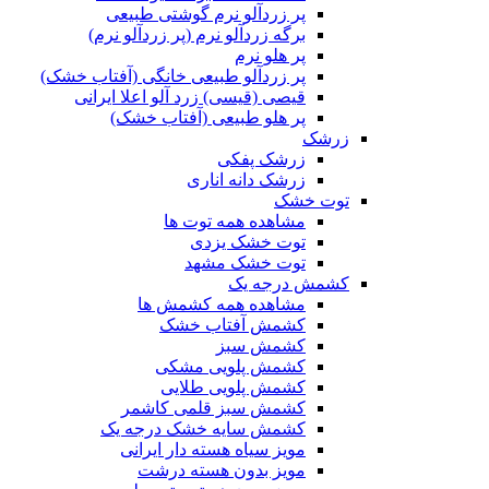
پر زردآلو نرم گوشتی طبیعی
برگه زردآلو نرم (پر زردآلو نرم)
پر هلو نرم
پر زردآلو طبیعی خانگی (آفتاب خشک)
قیصی (قیسی) زرد آلو اعلا ایرانی
پر هلو طبیعی (آفتاب خشک)
زرشک
زرشک پفکی
زرشک دانه اناری
توت خشک
مشاهده همه توت ها
توت خشک یزدی
توت خشک مشهد
کشمش درجه یک
مشاهده همه کشمش ها
کشمش آفتاب خشک
کشمش سبز
کشمش پلویی مشکی
کشمش پلویی طلایی
کشمش سبز قلمی کاشمر
کشمش سایه خشک درجه یک
مویز سیاه هسته دار ایرانی
مویز بدون هسته درشت