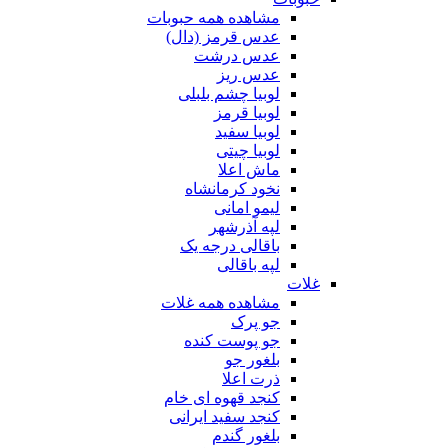
مشاهده همه حبوبات
عدس قرمز (دال)
عدس درشت
عدس ریز
لوبیا چشم بلبلی
لوبیا قرمز
لوبیا سفید
لوبیا چیتی
ماش اعلا
نخود کرمانشاه
لیمو امانی
لپه آذرشهر
باقالی درجه یک
لپه باقالی
غلات
مشاهده همه غلات
جو پرک
جو پوست کنده
بلغور جو
ذرت اعلا
کنجد قهوه ای خام
کنجد سفید ایرانی
بلغور گندم