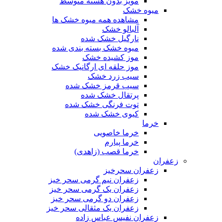
مویز بدون هسته متوسط
میوه خشک
مشاهده همه میوه خشک ها
آلبالو خشک
نارگیل خشک شده
میوه خشک بسته بندی شده
موز کشیده خشک
موز حلقه ای ارگانیک خشک
سیب زرد خشک
سیب قرمز خشک شده
پرتقال خشک شده
توت فرنگی خشک شده
کیوی خشک شده
خرما
خرما خاصویی
خرما پیارم
خرما قصب (زاهدی)
زعفران
زعفران سحرخیز
زعفران نیم گرمی سحر خیز
زعفران یک گرمی سحر خیز
زعفران دو گرمی سحر خیز
زعفران یک مثقالی سحر خیز
زعفران نفیس عباس زاده