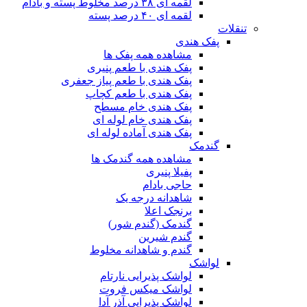
لقمه ای ۳۸ درصد مخلوط پسته و بادام
لقمه ای ۴۰ درصد پسته
تنقلات
پفک هندی
مشاهده همه پفک ها
پفک هندی با طعم پنیری
پفک هندی با طعم پیاز جعفری
پفک هندی با طعم کچاپ
پفک هندی خام مسطح
پفک هندی خام لوله ای
پفک هندی آماده لوله ای
گندمک
مشاهده همه گندمک ها
پفیلا پنیری
حاجی بادام
شاهدانه درجه یک
برنجک اعلا
گندمک (گندم شور)
گندم شیرین
گندم و شاهدانه مخلوط
لواشک
لواشک پذیرایی نارتام
لواشک میکس فروت
لواشک پذیرایی آذر آدا