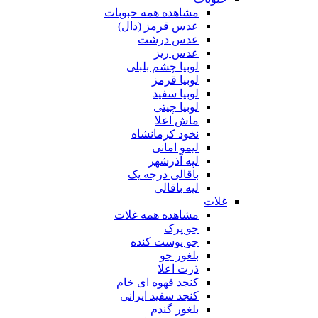
مشاهده همه حبوبات
عدس قرمز (دال)
عدس درشت
عدس ریز
لوبیا چشم بلبلی
لوبیا قرمز
لوبیا سفید
لوبیا چیتی
ماش اعلا
نخود کرمانشاه
لیمو امانی
لپه آذرشهر
باقالی درجه یک
لپه باقالی
غلات
مشاهده همه غلات
جو پرک
جو پوست کنده
بلغور جو
ذرت اعلا
کنجد قهوه ای خام
کنجد سفید ایرانی
بلغور گندم