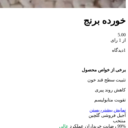
خورده برنج
5.00
از 1 رای
1
دیدگاه
برخی از خواص محصول
تثبیت سطح قند خون
کاهش روند پیری
تقویت متابولیسم
نمایش بیشتر
- بستن
آجیل فروشی گلچین
منتخب
99%
رضایت خریداران
عملکرد
عالی