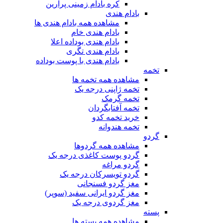
کره بادام زمینی پرارین
بادام هندی
مشاهده همه بادام هندی ها
بادام هندی خام
بادام هندی بوداده اعلا
بادام هندی تگری
بادام هندی با پوست بوداده
تخمه
مشاهده همه تخمه ها
تخمه ژاپنی درجه یک
تخمه گرمک
تخمه آفتابگردان
خرید تخمه کدو
تخمه هندوانه
گردو
مشاهده همه گردوها
گردو پوست کاغذی درجه یک
گردو مراغه
گردو تویسرکان درجه یک
مغز گردو فسنجانی
مغز گردو ایرانی سفید (سوپر)
مغز گردوی درجه یک
پسته
مشاهده همه پسته ها