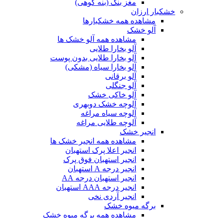
مغز بنک (بنه کوهی)
خشکبار ارزان
مشاهده همه خشکبارها
آلو خشک
مشاهده همه آلو خشک ها
آلو بخارا طلایی
آلو بخارا طلایی بدون پوست
آلو بخارا سیاه (مشکی)
آلو برقانی
آلو جنگلی
آلو خاکی خشک
آلوچه خشک دوبهری
آلوچه سیاه مراغه
آلوچه طلایی مراغه
انجیر خشک
مشاهده همه انجیر خشک ها
انجیر اعلا پرک استهبان
انجیر استهبان فوق پرک
انجیر درجه A استهبان
انجیر استهبان درجه AA
انجیر درجه AAA استهبان
انجیر آردی نخی
برگه میوه خشک
مشاهده همه برگه میوه خشک