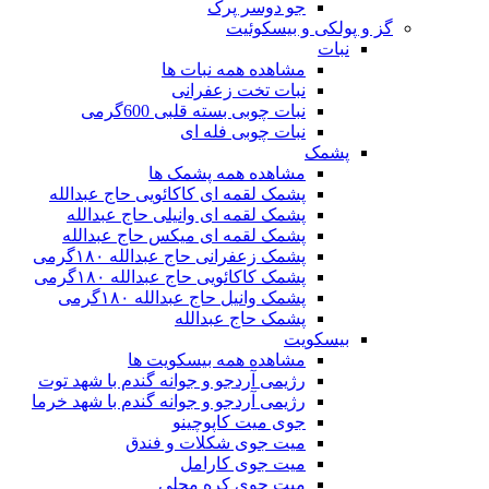
جو دوسر پرک
گز و پولکی و بیسکوئیت
نبات
مشاهده همه نبات ها
نبات تخت زعفرانی
نبات چوبی بسته قلبی 600گرمی
نبات چوبی فله ای
پشمک
مشاهده همه پشمک ها
پشمک لقمه ای کاکائویی حاج عبدالله
پشمک لقمه ای وانیلی حاج عبدالله
پشمک لقمه ای میکس حاج عبدالله
پشمک زعفرانی حاج عبدالله ۱۸۰گرمی
پشمک کاکائویی حاج عبدالله ۱۸۰گرمی
پشمک وانیل حاج عبدالله ۱۸۰گرمی
پشمک حاج عبدالله
بیسکویت
مشاهده همه بیسکویت ها
رژیمی آردجو و جوانه گندم با شهد توت
رژیمی آردجو و جوانه گندم با شهد خرما
جوی میت کاپوچینو
میت جوی شکلات و فندق
میت جوی کارامل
میت جوی کره محلی