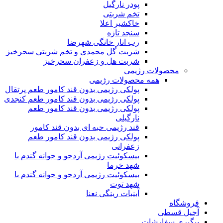
پودر نارگیل
تخم شربتی
خاکشیر اعلا
سنجد تازه
رب انار خانگی شهرضا
شربت گل محمدی و تخم شربتی سحرخیز
شربت هل و زعفران سحرخیز
محصولات رژیمی
همه محصولات رژیمی
پولکی رژیمی بدون قند کامور طعم پرتقال
پولکی رژیمی بدون قند کامور طعم کنجدی
پولکی رژیمی بدون قند کامور طعم
نارگیلی
قند رژیمی حبه ای بدون قند کامور
پولکی رژیمی بدون قند کامور طعم
زعفرانی
بيسکوئيت رژیمی آردجو و جوانه گندم با
شهد خرما
بيسکوئيت رژیمی آردجو و جوانه گندم با
شهد توت
آبنبات رینگی نعنا
فروشگاه
آجیل قسطی
پیگیری سفارشات