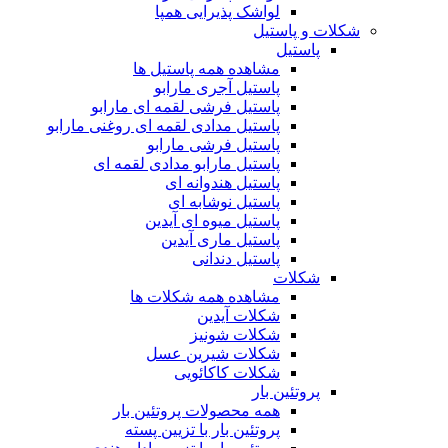
لواشک پذیرایی همپا
شکلات و پاستیل
پاستیل
مشاهده همه پاستیل ها
پاستیل آجری مارابو
پاستیل فرشی لقمه ای مارابو
پاستیل مدادی لقمه ای روغنی مارابو
پاستیل فرشی مارابو
پاستیل مارابو مدادی لقمه ای
پاستیل هندوانه ای
پاستیل نوشابه ای
پاستیل میوه ای آیدین
پاستیل ماری آیدین
پاستیل دندانی
شکلات
مشاهده همه شکلات ها
شکلات آیدین
شکلات شونیز
شکلات شیرین عسل
شکلات کاکائویی
پروتئین بار
همه محصولات پروتئین بار
پروتئین بار با تزیین پسته