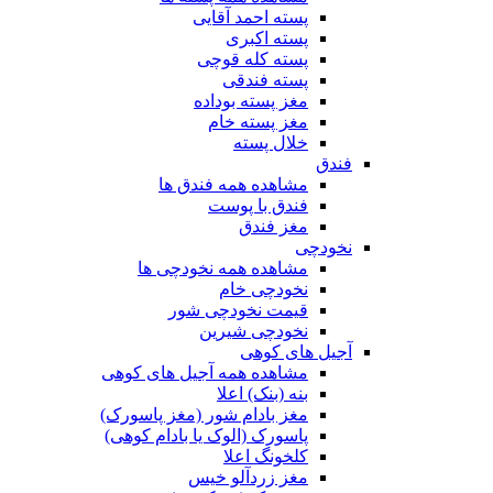
پسته احمد آقایی
پسته اکبری
پسته کله قوچی
پسته فندقی
مغز پسته بوداده
مغز پسته خام
خلال پسته
فندق
مشاهده همه فندق ها
فندق با پوست
مغز فندق
نخودچی
مشاهده همه نخودچی ها
نخودچی خام
قیمت نخودچی شور
نخودچی شیرین
آجیل های کوهی
مشاهده همه آجیل های کوهی
بنه (بنک) اعلا
مغز بادام شور (مغز پاسورک)
پاسورک (الوک یا بادام کوهی)
کلخونگ اعلا
مغز زردآلو خیس