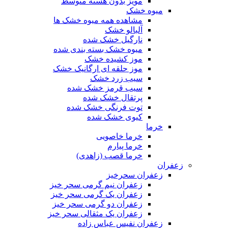
مویز بدون هسته متوسط
میوه خشک
مشاهده همه میوه خشک ها
آلبالو خشک
نارگیل خشک شده
میوه خشک بسته بندی شده
موز کشیده خشک
موز حلقه ای ارگانیک خشک
سیب زرد خشک
سیب قرمز خشک شده
پرتقال خشک شده
توت فرنگی خشک شده
کیوی خشک شده
خرما
خرما خاصویی
خرما پیارم
خرما قصب (زاهدی)
زعفران
زعفران سحرخیز
زعفران نیم گرمی سحر خیز
زعفران یک گرمی سحر خیز
زعفران دو گرمی سحر خیز
زعفران یک مثقالی سحر خیز
زعفران نفیس عباس زاده