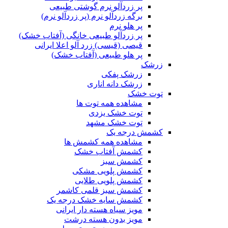
پر زردآلو نرم گوشتی طبیعی
برگه زردآلو نرم (پر زردآلو نرم)
پر هلو نرم
پر زردآلو طبیعی خانگی (آفتاب خشک)
قیصی (قیسی) زرد آلو اعلا ایرانی
پر هلو طبیعی (آفتاب خشک)
زرشک
زرشک پفکی
زرشک دانه اناری
توت خشک
مشاهده همه توت ها
توت خشک یزدی
توت خشک مشهد
کشمش درجه یک
مشاهده همه کشمش ها
کشمش آفتاب خشک
کشمش سبز
کشمش پلویی مشکی
کشمش پلویی طلایی
کشمش سبز قلمی کاشمر
کشمش سایه خشک درجه یک
مویز سیاه هسته دار ایرانی
مویز بدون هسته درشت