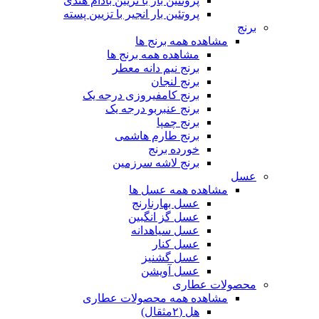
پروتئین بار با تزیین بادام هندی
پروتئین بار انجیر با تزیین پسته
برنج
مشاهده همه برنج ها
مشاهده همه برنج ها
برنج نیم دانه معطر
برنج لنجان
برنج کامفیروزی درجه یک
برنج عنبربو درجه یک
برنج چمپا
برنج طارم هاشمی
خورده برنج
برنج لاشه سرزمین
عسل
مشاهده همه عسل ها
عسل بهارنارنج
عسل گز انگبین
عسل سیاهدانه
عسل کنار
عسل گشنیز
عسل آویشن
محصولات عطاری
مشاهده همه محصولات عطاری
هل (۲مثقال)