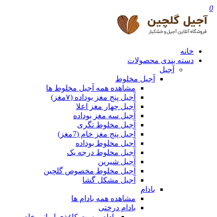
0
خانه
دسته بندی محصولات
آجیل
آجیل مخلوط
مشاهده همه آجیل مخلوط ها
آجیل پنج مغز بوداده (۷مغز)
آجیل چهار مغز اعلا
آجیل سه مغز بوداده
آجیل مخلوط تگری
آجیل پنج مغز خام (7مغز)
آجیل مخلوط بوداده
آجیل مخلوط درجه یک
آجیل شیرین
آجیل مخلوط مخصوص گلچین
آجیل مشکل گشا
بادام
مشاهده همه بادام ها
بادام درختی
بادام پوست کاغذی ایرانی خام