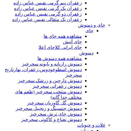
زعفران نیم گرمی نفیس عباس زاده
زعفران یک گرمی نفیس عباس زاده
زعفران دو گرمی نفیس عباس زاده
زعفران یک مثقالی نفیس عباس زاده
چای و دمنوش
چای
مشاهده همه چای ها
چای آتیش
چای ایرانی کلاچای اعلا
دمنوش
مشاهده همه دمنوش ها
دمنوش رازیانه و بابونه سحرخیز
دمنوش اسطوخودوس،زعفران، بهارنارنج
سحرخیز
دمنوش دارچین و زرشک سحرخیز
دمنوش زعفرانی سحرخیز
دمنوش منتخب سحرخیز (طعم های
مختلف جدا گانه)
دمنوش گل گاوزبان سحرخیز
دمنوش جنسینگ و زنجبیل سحرخیز
دمنوش چای ترش سحرخیز
دمنوش نعناع و کاکوتی سحرخیز
غلات و حبوبات
حبوبات