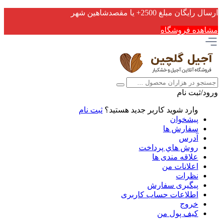
ارسال رایگان مبلغ 2500+ یا مقصدشاهین شهر
مشاهده فروشگاه
ورود/ثبت نام
وارد شوید
کاربر جدید هستید؟
ثبت نام
پیشخوان
سفارش ها
آدرس
روش هاي پرداخت
علاقه مندی ها
اعلانات من
نظرات
پیگیری سفارش
اطلاعات حساب كاربری
خروج
کیف پول من