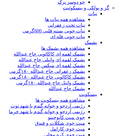
جو دوسر پرک
گز و پولکی و بیسکوئیت
نبات
مشاهده همه نبات ها
نبات تخت زعفرانی
نبات چوبی بسته قلبی 600گرمی
نبات چوبی فله ای
پشمک
مشاهده همه پشمک ها
پشمک لقمه ای کاکائویی حاج عبدالله
پشمک لقمه ای وانیلی حاج عبدالله
پشمک لقمه ای میکس حاج عبدالله
پشمک زعفرانی حاج عبدالله ۱۸۰گرمی
پشمک کاکائویی حاج عبدالله ۱۸۰گرمی
پشمک وانیل حاج عبدالله ۱۸۰گرمی
پشمک حاج عبدالله
بیسکویت
مشاهده همه بیسکویت ها
رژیمی آردجو و جوانه گندم با شهد توت
رژیمی آردجو و جوانه گندم با شهد خرما
جوی میت کاپوچینو
میت جوی شکلات و فندق
میت جوی کارامل
میت جوی کره محلی