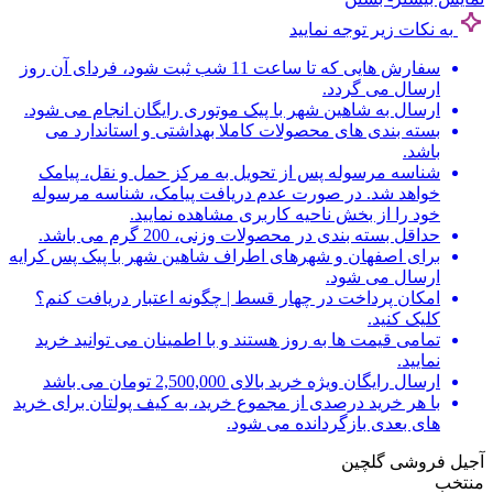
به نکات زیر توجه نمایید
سفارش هایی که تا ساعت 11 شب ثبت شود، فردای آن روز
ارسال می گردد.
ارسال به شاهین شهر با پیک موتوری رایگان انجام می شود.
بسته بندی های محصولات کاملا بهداشتی و استاندارد می
باشد.
شناسه مرسوله پس از تحویل به مرکز حمل و نقل، پیامک
خواهد شد. در صورت عدم دریافت پیامک، شناسه مرسوله
خود را از بخش ناحیه کاربری مشاهده نمایید.
حداقل بسته بندی در محصولات وزنی، 200 گرم می باشد.
برای اصفهان و شهرهای اطراف شاهین شهر با پیک پس کرایه
ارسال می شود.
امکان پرداخت در چهار قسط | چگونه اعتبار دریافت کنم؟
کلیک کنید.
تمامی قیمت ها به روز هستند و با اطمینان می توانید خرید
نمایید.
ارسال رایگان ویژه خرید بالای 2,500,000 تومان می باشد
با هر خرید درصدی از مجموع خرید، به کیف پولتان برای خرید
های بعدی بازگردانده می شود.
آجیل فروشی گلچین
منتخب