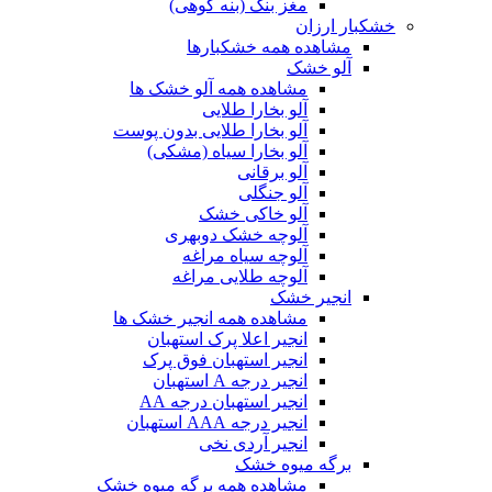
مغز بنک (بنه کوهی)
خشکبار ارزان
مشاهده همه خشکبارها
آلو خشک
مشاهده همه آلو خشک ها
آلو بخارا طلایی
آلو بخارا طلایی بدون پوست
آلو بخارا سیاه (مشکی)
آلو برقانی
آلو جنگلی
آلو خاکی خشک
آلوچه خشک دوبهری
آلوچه سیاه مراغه
آلوچه طلایی مراغه
انجیر خشک
مشاهده همه انجیر خشک ها
انجیر اعلا پرک استهبان
انجیر استهبان فوق پرک
انجیر درجه A استهبان
انجیر استهبان درجه AA
انجیر درجه AAA استهبان
انجیر آردی نخی
برگه میوه خشک
مشاهده همه برگه میوه خشک