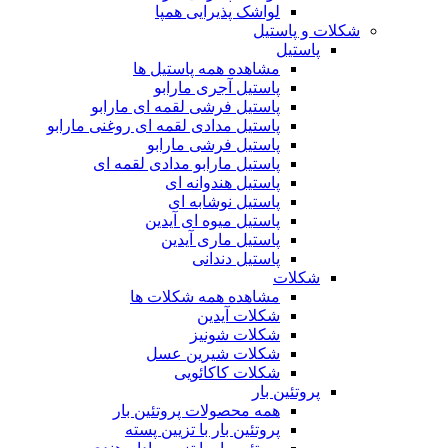
لواشک پذیرایی همپا
شکلات و پاستیل
پاستیل
مشاهده همه پاستیل ها
پاستیل آجری مارابو
پاستیل فرشی لقمه ای مارابو
پاستیل مدادی لقمه ای روغنی مارابو
پاستیل فرشی مارابو
پاستیل مارابو مدادی لقمه ای
پاستیل هندوانه ای
پاستیل نوشابه ای
پاستیل میوه ای آیدین
پاستیل ماری آیدین
پاستیل دندانی
شکلات
مشاهده همه شکلات ها
شکلات آیدین
شکلات شونیز
شکلات شیرین عسل
شکلات کاکائویی
پروتئین بار
همه محصولات پروتئین بار
پروتئین بار با تزیین پسته