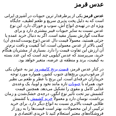
عدس قرمز
عدس قرمز
یکی از پرطرفدار ترین حبوبات در آشپزی ایرانی
است که به‌ دلیل پخت‌ پذیری سریع و طعم لطیف، جایگاه
ویژه‌ ای در تهیه‌ی انواع آش، سوپ و خوراک دارد. این نوع
عدس نسبت به سایر حبوبات فیبر بیشتری دارد و برای
سلامت گوارش بسیار مفید است. اگر به دنبال خرید عمده یا
جزئی هستید، معمولاً قیمت دال عدس (نوع پوست‌کنده‌ی آن)
کمی بالاتر از عدس معمولی است، اما کیفیت و بافت نرم‌تر
آن ارزش این تفاوت قیمت را دارد. بسیاری از مشتریان هنگام
خرید، می‌پرسند که
عدس کیلویی چند
است که این عدد بسته
به کیفیت، برند و منطقه‌ ی عرضه، متغیر خواهد بود.
در کنار عدس قرمز،
قیمت برنج کامفیروز
نیز به‌ عنوان یکی
از مرغوب‌ترین برنج‌های جنوب کشور، همواره مورد توجه
خریداران حرفه‌ای است. این برنج با عطر و طعم بی‌ نظیر
خود، همراه با
حبوبات
تازه مانند نخود و لوبیا، یک وعده‌ی
غذایی کامل و مقوی را تشکیل می‌دهد. همچنین قیمت
کشمش نیز تحت تأثیر نوع انگور، درجه‌ی خشک‌شدن و زمان
برداشت، نوسان دارد و معمولاً
خرید کشمش
یا کشمش
طلایی قیمت بالاتری نسبت به انواع دیگر دارد. برای خرید
ترکیبی از این محصولات، بهتر است قیمت‌ها را به‌ روز از
فروشگاه‌های معتبر استعلام کنید تا خریدی اقتصادی و