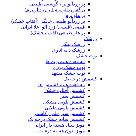
پر زردآلو نرم گوشتی طبیعی
برگه زردآلو نرم (پر زردآلو نرم)
پر هلو نرم
پر زردآلو طبیعی خانگی (آفتاب خشک)
قیصی (قیسی) زرد آلو اعلا ایرانی
پر هلو طبیعی (آفتاب خشک)
زرشک
زرشک پفکی
زرشک دانه اناری
توت خشک
مشاهده همه توت ها
توت خشک یزدی
توت خشک مشهد
کشمش درجه یک
مشاهده همه کشمش ها
کشمش آفتاب خشک
کشمش سبز
کشمش پلویی مشکی
کشمش پلویی طلایی
کشمش سبز قلمی کاشمر
کشمش سایه خشک درجه یک
مویز سیاه هسته دار ایرانی
مویز بدون هسته درشت