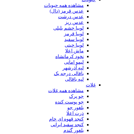
مشاهده همه حبوبات
عدس قرمز (دال)
عدس درشت
عدس ریز
لوبیا چشم بلبلی
لوبیا قرمز
لوبیا سفید
لوبیا چیتی
ماش اعلا
نخود کرمانشاه
لیمو امانی
لپه آذرشهر
باقالی درجه یک
لپه باقالی
غلات
مشاهده همه غلات
جو پرک
جو پوست کنده
بلغور جو
ذرت اعلا
کنجد قهوه ای خام
کنجد سفید ایرانی
بلغور گندم