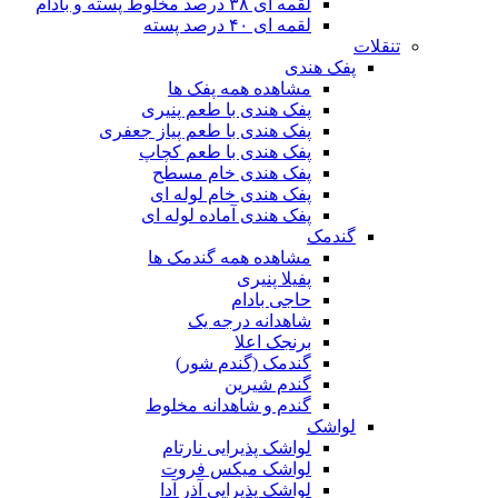
لقمه ای ۳۸ درصد مخلوط پسته و بادام
لقمه ای ۴۰ درصد پسته
تنقلات
پفک هندی
مشاهده همه پفک ها
پفک هندی با طعم پنیری
پفک هندی با طعم پیاز جعفری
پفک هندی با طعم کچاپ
پفک هندی خام مسطح
پفک هندی خام لوله ای
پفک هندی آماده لوله ای
گندمک
مشاهده همه گندمک ها
پفیلا پنیری
حاجی بادام
شاهدانه درجه یک
برنجک اعلا
گندمک (گندم شور)
گندم شیرین
گندم و شاهدانه مخلوط
لواشک
لواشک پذیرایی نارتام
لواشک میکس فروت
لواشک پذیرایی آذر آدا