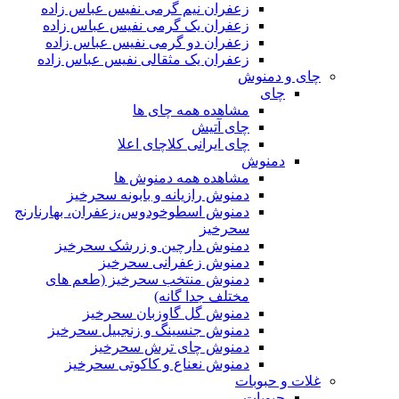
زعفران نیم گرمی نفیس عباس زاده
زعفران یک گرمی نفیس عباس زاده
زعفران دو گرمی نفیس عباس زاده
زعفران یک مثقالی نفیس عباس زاده
چای و دمنوش
چای
مشاهده همه چای ها
چای آتیش
چای ایرانی کلاچای اعلا
دمنوش
مشاهده همه دمنوش ها
دمنوش رازیانه و بابونه سحرخیز
دمنوش اسطوخودوس،زعفران، بهارنارنج
سحرخیز
دمنوش دارچین و زرشک سحرخیز
دمنوش زعفرانی سحرخیز
دمنوش منتخب سحرخیز (طعم های
مختلف جدا گانه)
دمنوش گل گاوزبان سحرخیز
دمنوش جنسینگ و زنجبیل سحرخیز
دمنوش چای ترش سحرخیز
دمنوش نعناع و کاکوتی سحرخیز
غلات و حبوبات
حبوبات