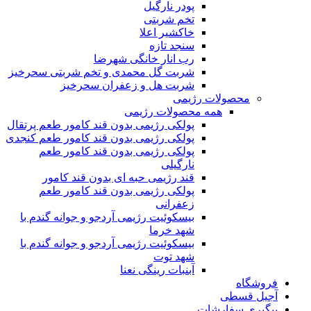
پودر نارگیل
تخم شربتی
خاکشیر اعلا
سنجد تازه
رب انار خانگی شهرضا
شربت گل محمدی و تخم شربتی سحرخیز
شربت هل و زعفران سحرخیز
محصولات رژیمی
همه محصولات رژیمی
پولکی رژیمی بدون قند کامور طعم پرتقال
پولکی رژیمی بدون قند کامور طعم کنجدی
پولکی رژیمی بدون قند کامور طعم
نارگیلی
قند رژیمی حبه ای بدون قند کامور
پولکی رژیمی بدون قند کامور طعم
زعفرانی
بيسکوئيت رژیمی آردجو و جوانه گندم با
شهد خرما
بيسکوئيت رژیمی آردجو و جوانه گندم با
شهد توت
آبنبات رینگی نعنا
فروشگاه
آجیل قسطی
پیگیری سفارشات