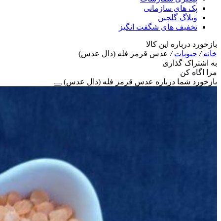
پک های سازمانی
وبلاگ گلچین
تخفیف های شگفت انگیز
بازخورد درباره این کالا
خانه
/
حبوبات
/
عدس قرمز فله (دال عدس)
به اشتراک گذاری
مرا اگاه کن
بازخورد شما درباره عدس قرمز فله (دال عدس)