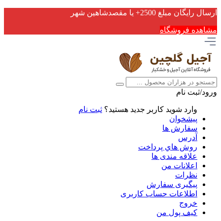
ارسال رایگان مبلغ 2500+ یا مقصدشاهین شهر
مشاهده فروشگاه
ورود/ثبت نام
وارد شوید
کاربر جدید هستید؟
ثبت نام
پیشخوان
سفارش ها
آدرس
روش هاي پرداخت
علاقه مندی ها
اعلانات من
نظرات
پیگیری سفارش
اطلاعات حساب كاربری
خروج
کیف پول من