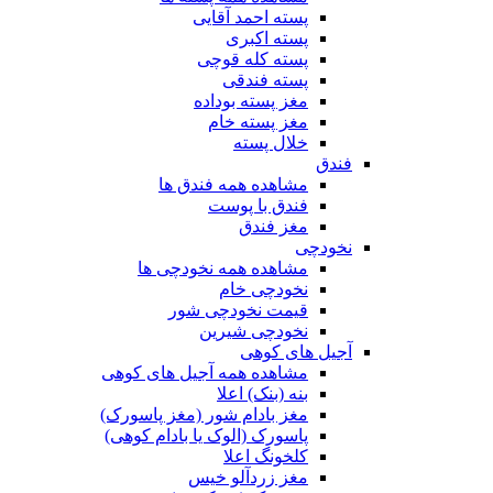
پسته احمد آقایی
پسته اکبری
پسته کله قوچی
پسته فندقی
مغز پسته بوداده
مغز پسته خام
خلال پسته
فندق
مشاهده همه فندق ها
فندق با پوست
مغز فندق
نخودچی
مشاهده همه نخودچی ها
نخودچی خام
قیمت نخودچی شور
نخودچی شیرین
آجیل های کوهی
مشاهده همه آجیل های کوهی
بنه (بنک) اعلا
مغز بادام شور (مغز پاسورک)
پاسورک (الوک یا بادام کوهی)
کلخونگ اعلا
مغز زردآلو خیس