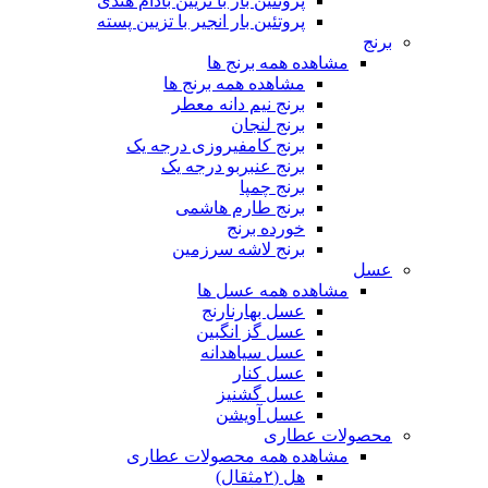
پروتئین بار با تزیین بادام هندی
پروتئین بار انجیر با تزیین پسته
برنج
مشاهده همه برنج ها
مشاهده همه برنج ها
برنج نیم دانه معطر
برنج لنجان
برنج کامفیروزی درجه یک
برنج عنبربو درجه یک
برنج چمپا
برنج طارم هاشمی
خورده برنج
برنج لاشه سرزمین
عسل
مشاهده همه عسل ها
عسل بهارنارنج
عسل گز انگبین
عسل سیاهدانه
عسل کنار
عسل گشنیز
عسل آویشن
محصولات عطاری
مشاهده همه محصولات عطاری
هل (۲مثقال)