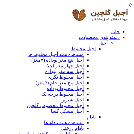
0
خانه
دسته بندی محصولات
آجیل
آجیل مخلوط
مشاهده همه آجیل مخلوط ها
آجیل پنج مغز بوداده (۷مغز)
آجیل چهار مغز اعلا
آجیل سه مغز بوداده
آجیل مخلوط تگری
آجیل پنج مغز خام (7مغز)
آجیل مخلوط بوداده
آجیل مخلوط درجه یک
آجیل شیرین
آجیل مخلوط مخصوص گلچین
آجیل مشکل گشا
بادام
مشاهده همه بادام ها
بادام درختی
بادام پوست کاغذی ایرانی خام