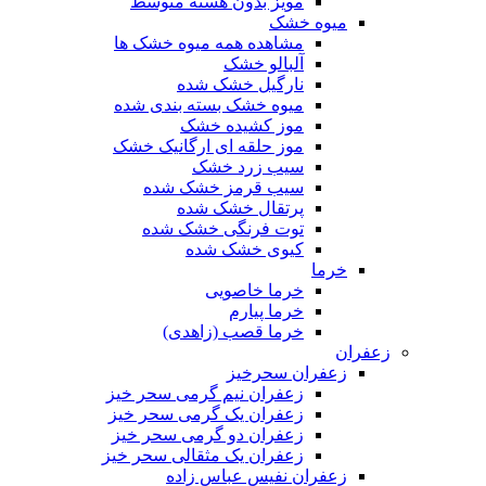
مویز بدون هسته متوسط
میوه خشک
مشاهده همه میوه خشک ها
آلبالو خشک
نارگیل خشک شده
میوه خشک بسته بندی شده
موز کشیده خشک
موز حلقه ای ارگانیک خشک
سیب زرد خشک
سیب قرمز خشک شده
پرتقال خشک شده
توت فرنگی خشک شده
کیوی خشک شده
خرما
خرما خاصویی
خرما پیارم
خرما قصب (زاهدی)
زعفران
زعفران سحرخیز
زعفران نیم گرمی سحر خیز
زعفران یک گرمی سحر خیز
زعفران دو گرمی سحر خیز
زعفران یک مثقالی سحر خیز
زعفران نفیس عباس زاده