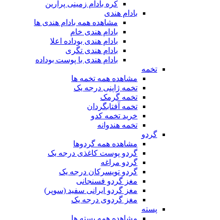
کره بادام زمینی پرارین
بادام هندی
مشاهده همه بادام هندی ها
بادام هندی خام
بادام هندی بوداده اعلا
بادام هندی تگری
بادام هندی با پوست بوداده
تخمه
مشاهده همه تخمه ها
تخمه ژاپنی درجه یک
تخمه گرمک
تخمه آفتابگردان
خرید تخمه کدو
تخمه هندوانه
گردو
مشاهده همه گردوها
گردو پوست کاغذی درجه یک
گردو مراغه
گردو تویسرکان درجه یک
مغز گردو فسنجانی
مغز گردو ایرانی سفید (سوپر)
مغز گردوی درجه یک
پسته
مشاهده همه پسته ها