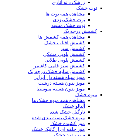
زرشک دانه اناری
توت خشک
مشاهده همه توت ها
توت خشک یزدی
توت خشک مشهد
کشمش درجه یک
مشاهده همه کشمش ها
کشمش آفتاب خشک
کشمش سبز
کشمش پلویی مشکی
کشمش پلویی طلایی
کشمش سبز قلمی کاشمر
کشمش سایه خشک درجه یک
مویز سیاه هسته دار ایرانی
مویز بدون هسته درشت
مویز بدون هسته متوسط
میوه خشک
مشاهده همه میوه خشک ها
آلبالو خشک
نارگیل خشک شده
میوه خشک بسته بندی شده
موز کشیده خشک
موز حلقه ای ارگانیک خشک
سیب زرد خشک