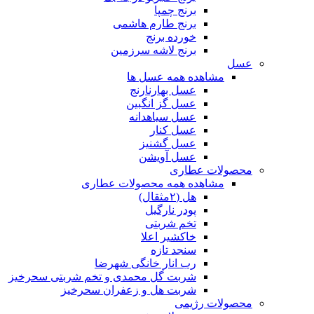
برنج چمپا
برنج طارم هاشمی
خورده برنج
برنج لاشه سرزمین
عسل
مشاهده همه عسل ها
عسل بهارنارنج
عسل گز انگبین
عسل سیاهدانه
عسل کنار
عسل گشنیز
عسل آویشن
محصولات عطاری
مشاهده همه محصولات عطاری
هل (۲مثقال)
پودر نارگیل
تخم شربتی
خاکشیر اعلا
سنجد تازه
رب انار خانگی شهرضا
شربت گل محمدی و تخم شربتی سحرخیز
شربت هل و زعفران سحرخیز
محصولات رژیمی