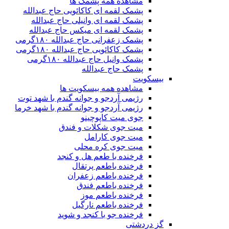
مشاهده همه پشمک ها
پشمک لقمه ای کاکائویی حاج عبدالله
پشمک لقمه ای وانیلی حاج عبدالله
پشمک لقمه ای میکس حاج عبدالله
پشمک زعفرانی حاج عبدالله ۱۸۰گرمی
پشمک کاکائویی حاج عبدالله ۱۸۰گرمی
پشمک وانیل حاج عبدالله ۱۸۰گرمی
پشمک حاج عبدالله
بیسکویت
مشاهده همه بیسکویت ها
رژیمی آردجو و جوانه گندم با شهد توت
رژیمی آردجو و جوانه گندم با شهد خرما
جوی میت کاپوچینو
میت جوی شکلات و فندق
میت جوی کارامل
میت جوی کره محلی
فرخنده با طعم هل و کنجد
فرخنده باطعم پرتقال
فرخنده باطعم زعفران
فرخنده باطعم فندق
فرخنده باطعم موز
فرخنده باطعم نارگیل
فرخنده جو با کنجد و شوید
گز دردشتی