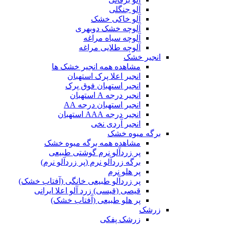
آلو جنگلی
آلو خاکی خشک
آلوچه خشک دوبهری
آلوچه سیاه مراغه
آلوچه طلایی مراغه
انجیر خشک
مشاهده همه انجیر خشک ها
انجیر اعلا پرک استهبان
انجیر استهبان فوق پرک
انجیر درجه A استهبان
انجیر استهبان درجه AA
انجیر درجه AAA استهبان
انجیر آردی نخی
برگه میوه خشک
مشاهده همه برگه میوه خشک
پر زردآلو نرم گوشتی طبیعی
برگه زردآلو نرم (پر زردآلو نرم)
پر هلو نرم
پر زردآلو طبیعی خانگی (آفتاب خشک)
قیصی (قیسی) زرد آلو اعلا ایرانی
پر هلو طبیعی (آفتاب خشک)
زرشک
زرشک پفکی