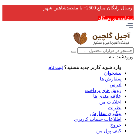
ارسال رایگان مبلغ 2500+ یا مقصدشاهین شهر
مشاهده فروشگاه
ورود/ثبت نام
وارد شوید
کاربر جدید هستید؟
ثبت نام
پیشخوان
سفارش ها
آدرس
روش هاي پرداخت
علاقه مندی ها
اعلانات من
نظرات
پیگیری سفارش
اطلاعات حساب كاربری
خروج
کیف پول من