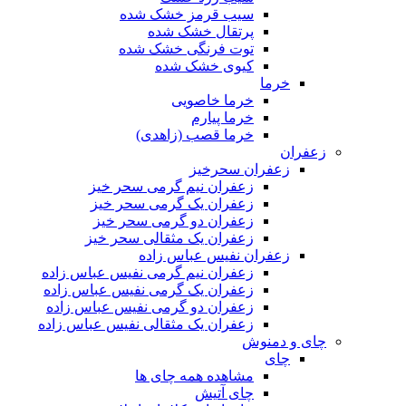
سیب قرمز خشک شده
پرتقال خشک شده
توت فرنگی خشک شده
کیوی خشک شده
خرما
خرما خاصویی
خرما پیارم
خرما قصب (زاهدی)
زعفران
زعفران سحرخیز
زعفران نیم گرمی سحر خیز
زعفران یک گرمی سحر خیز
زعفران دو گرمی سحر خیز
زعفران یک مثقالی سحر خیز
زعفران نفیس عباس زاده
زعفران نیم گرمی نفیس عباس زاده
زعفران یک گرمی نفیس عباس زاده
زعفران دو گرمی نفیس عباس زاده
زعفران یک مثقالی نفیس عباس زاده
چای و دمنوش
چای
مشاهده همه چای ها
چای آتیش