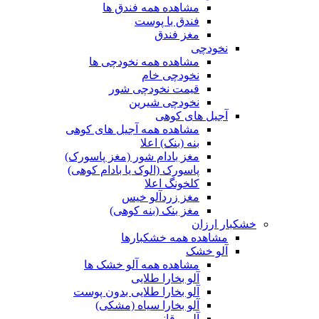
مشاهده همه فندق ها
فندق با پوست
مغز فندق
نخودچی
مشاهده همه نخودچی ها
نخودچی خام
قیمت نخودچی شور
نخودچی شیرین
آجیل های کوهی
مشاهده همه آجیل های کوهی
بنه (بنک) اعلا
مغز بادام شور (مغز پاسورک)
پاسورک (الوک یا بادام کوهی)
کلخونگ اعلا
مغز زردآلو خیس
مغز بنک (بنه کوهی)
خشکبار ارزان
مشاهده همه خشکبارها
آلو خشک
مشاهده همه آلو خشک ها
آلو بخارا طلایی
آلو بخارا طلایی بدون پوست
آلو بخارا سیاه (مشکی)
آلو برقانی