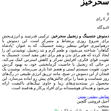
سحرخیز
0
از 0 رای
0
دیدگاه
دمنوش جنسینگ و زنجبیل سحرخیز
، ترکیبی قدرتمند و انرژی‌بخش
برای شروع روزی پرنشاط و متمرکز است. این دمنوش با
درهم‌آمیزی خواص بینظیر ریشه جنسینگ، که به عنوان “پادشاه
گیاهان” شناخته می‌شود، و طعم گرم و تند زنجبیل، نوشیدنی ای را
ایجاد کرده که هم برای بدن و هم برای ذهن مفید است. جنسینگ به
تقویت قوای فکری، افزایش تمرکز و کاهش استرس کمک می‌کند،
در حالی که زنجبیل با خاصیت گرمابخشی خود، به بهبود گردش
خون، تقویت سیستم ایمنی و هضم غذا یاری می‌رساند. نوشیدن یک
فنجان از این دمنوش در صبح، مانند تزریق انرژی طبیعی در رگ‌های
روز شماست و شما را برای چالش‌های پیش رو آماده می‌سازد. این
محصول در بسته‌بندی‌های زیبا و حاوی تیبگ‌های باکیفیت ارائه
می‌شود و هدیه‌ای هوشمندانه برای افراد پرکار و هدفمند است.
نمایش بیشتر
- بستن
آجیل فروشی گلچین
منتخب
99%
رضایت خریداران
عملکرد
عالی