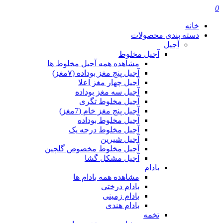
0
خانه
دسته بندی محصولات
آجیل
آجیل مخلوط
مشاهده همه آجیل مخلوط ها
آجیل پنج مغز بوداده (۷مغز)
آجیل چهار مغز اعلا
آجیل سه مغز بوداده
آجیل مخلوط تگری
آجیل پنج مغز خام (7مغز)
آجیل مخلوط بوداده
آجیل مخلوط درجه یک
آجیل شیرین
آجیل مخلوط مخصوص گلچین
آجیل مشکل گشا
بادام
مشاهده همه بادام ها
بادام درختی
بادام زمینی
بادام هندی
تخمه