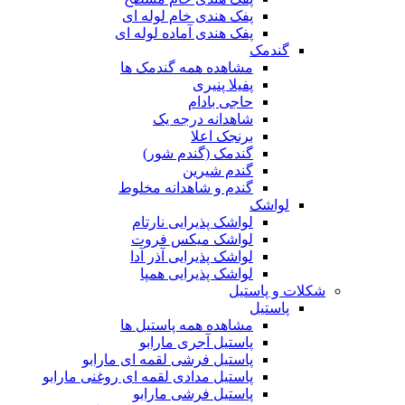
پفک هندی خام لوله ای
پفک هندی آماده لوله ای
گندمک
مشاهده همه گندمک ها
پفیلا پنیری
حاجی بادام
شاهدانه درجه یک
برنجک اعلا
گندمک (گندم شور)
گندم شیرین
گندم و شاهدانه مخلوط
لواشک
لواشک پذیرایی نارتام
لواشک میکس فروت
لواشک پذیرایی آذر آدا
لواشک پذیرایی همپا
شکلات و پاستیل
پاستیل
مشاهده همه پاستیل ها
پاستیل آجری مارابو
پاستیل فرشی لقمه ای مارابو
پاستیل مدادی لقمه ای روغنی مارابو
پاستیل فرشی مارابو