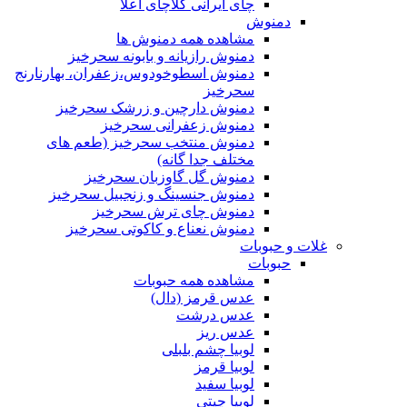
چای ایرانی کلاچای اعلا
دمنوش
مشاهده همه دمنوش ها
دمنوش رازیانه و بابونه سحرخیز
دمنوش اسطوخودوس،زعفران، بهارنارنج
سحرخیز
دمنوش دارچین و زرشک سحرخیز
دمنوش زعفرانی سحرخیز
دمنوش منتخب سحرخیز (طعم های
مختلف جدا گانه)
دمنوش گل گاوزبان سحرخیز
دمنوش جنسینگ و زنجبیل سحرخیز
دمنوش چای ترش سحرخیز
دمنوش نعناع و کاکوتی سحرخیز
غلات و حبوبات
حبوبات
مشاهده همه حبوبات
عدس قرمز (دال)
عدس درشت
عدس ریز
لوبیا چشم بلبلی
لوبیا قرمز
لوبیا سفید
لوبیا چیتی