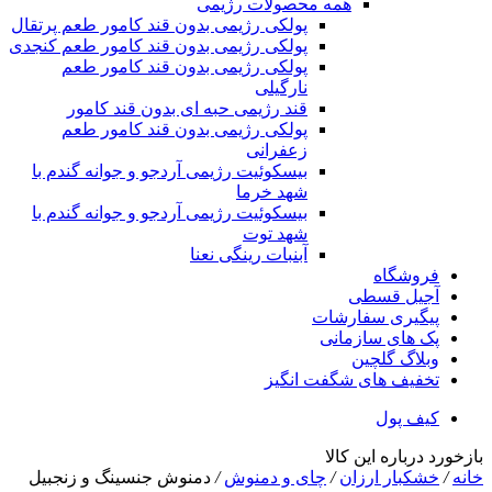
همه محصولات رژیمی
پولکی رژیمی بدون قند کامور طعم پرتقال
پولکی رژیمی بدون قند کامور طعم کنجدی
پولکی رژیمی بدون قند کامور طعم
نارگیلی
قند رژیمی حبه ای بدون قند کامور
پولکی رژیمی بدون قند کامور طعم
زعفرانی
بيسکوئيت رژیمی آردجو و جوانه گندم با
شهد خرما
بيسکوئيت رژیمی آردجو و جوانه گندم با
شهد توت
آبنبات رینگی نعنا
فروشگاه
آجیل قسطی
پیگیری سفارشات
پک های سازمانی
وبلاگ گلچین
تخفیف های شگفت انگیز
کیف پول
بازخورد درباره این کالا
خانه
/
خشکبار ارزان
/
چای و دمنوش
/
دمنوش جنسینگ و زنجبیل