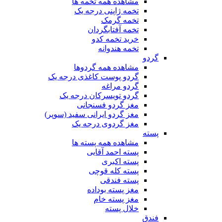
مشاهده همه تخمه ها
تخمه ژاپنی درجه یک
تخمه گرمک
تخمه آفتابگردان
خرید تخمه کدو
تخمه هندوانه
گردو
مشاهده همه گردوها
گردو پوست کاغذی درجه یک
گردو مراغه
گردو تویسرکان درجه یک
مغز گردو فسنجانی
مغز گردو ایرانی سفید (سوپر)
مغز گردوی درجه یک
پسته
مشاهده همه پسته ها
پسته احمد آقایی
پسته اکبری
پسته کله قوچی
پسته فندقی
مغز پسته بوداده
مغز پسته خام
خلال پسته
فندق