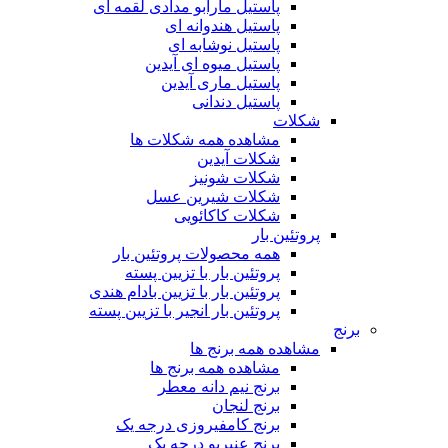
پاستیل مارابو مدادی لقمه ای
پاستیل هندوانه ای
پاستیل نوشابه ای
پاستیل میوه ای آیدین
پاستیل ماری آیدین
پاستیل دندانی
شکلات
مشاهده همه شکلات ها
شکلات آیدین
شکلات شونیز
شکلات شیرین عسل
شکلات کاکائویی
پروتئین بار
همه محصولات پروتئین بار
پروتئین بار با تزیین پسته
پروتئین بار با تزیین بادام هندی
پروتئین بار انجیر با تزیین پسته
برنج
مشاهده همه برنج ها
مشاهده همه برنج ها
برنج نیم دانه معطر
برنج لنجان
برنج کامفیروزی درجه یک
برنج عنبربو درجه یک