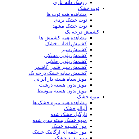
زرشک دانه اناری
توت خشک
مشاهده همه توت ها
توت خشک یزدی
توت خشک مشهد
کشمش درجه یک
مشاهده همه کشمش ها
کشمش آفتاب خشک
کشمش سبز
کشمش پلویی مشکی
کشمش پلویی طلایی
کشمش سبز قلمی کاشمر
کشمش سایه خشک درجه یک
مویز سیاه هسته دار ایرانی
مویز بدون هسته درشت
مویز بدون هسته متوسط
میوه خشک
مشاهده همه میوه خشک ها
آلبالو خشک
نارگیل خشک شده
میوه خشک بسته بندی شده
موز کشیده خشک
موز حلقه ای ارگانیک خشک
سیب زرد خشک