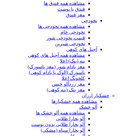
مشاهده همه فندق ها
فندق با پوست
مغز فندق
نخودچی
مشاهده همه نخودچی ها
نخودچی خام
قیمت نخودچی شور
نخودچی شیرین
آجیل های کوهی
مشاهده همه آجیل های کوهی
بنه (بنک) اعلا
مغز بادام شور (مغز پاسورک)
پاسورک (الوک یا بادام کوهی)
کلخونگ اعلا
مغز زردآلو خیس
مغز بنک (بنه کوهی)
خشکبار ارزان
مشاهده همه خشکبارها
آلو خشک
مشاهده همه آلو خشک ها
آلو بخارا طلایی
آلو بخارا طلایی بدون پوست
آلو بخارا سیاه (مشکی)
آلو برقانی