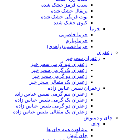
سیب قرمز خشک شده
پرتقال خشک شده
توت فرنگی خشک شده
کیوی خشک شده
خرما
خرما خاصویی
خرما پیارم
خرما قصب (زاهدی)
زعفران
زعفران سحرخیز
زعفران نیم گرمی سحر خیز
زعفران یک گرمی سحر خیز
زعفران دو گرمی سحر خیز
زعفران یک مثقالی سحر خیز
زعفران نفیس عباس زاده
زعفران نیم گرمی نفیس عباس زاده
زعفران یک گرمی نفیس عباس زاده
زعفران دو گرمی نفیس عباس زاده
زعفران یک مثقالی نفیس عباس زاده
چای و دمنوش
چای
مشاهده همه چای ها
چای آتیش