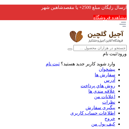
ارسال رایگان مبلغ 2500+ یا مقصدشاهین شهر
مشاهده فروشگاه
ورود/ثبت نام
وارد شوید
کاربر جدید هستید؟
ثبت نام
پیشخوان
سفارش ها
آدرس
روش هاي پرداخت
علاقه مندی ها
اعلانات من
نظرات
پیگیری سفارش
اطلاعات حساب كاربری
خروج
کیف پول من