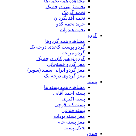
مشاهده همه تخمه ها
تخمه ژاپنی درجه یک
تخمه گرمک
تخمه آفتابگردان
خرید تخمه کدو
تخمه هندوانه
گردو
مشاهده همه گردوها
گردو پوست کاغذی درجه یک
گردو مراغه
گردو تویسرکان درجه یک
مغز گردو فسنجانی
مغز گردو ایرانی سفید (سوپر)
مغز گردوی درجه یک
پسته
مشاهده همه پسته ها
پسته احمد آقایی
پسته اکبری
پسته کله قوچی
پسته فندقی
مغز پسته بوداده
مغز پسته خام
خلال پسته
فندق