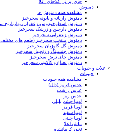
چای ایرانی کلاچای اعلا
دمنوش
مشاهده همه دمنوش ها
دمنوش رازیانه و بابونه سحرخیز
دمنوش اسطوخودوس،زعفران، بهارنارنج س
دمنوش دارچین و زرشک سحرخیز
دمنوش زعفرانی سحرخیز
دمنوش منتخب سحرخیز (طعم های مختلف جد
دمنوش گل گاوزبان سحرخیز
دمنوش جنسینگ و زنجبیل سحرخیز
دمنوش چای ترش سحرخیز
دمنوش نعناع و کاکوتی سحرخیز
غلات و حبوبات
حبوبات
مشاهده همه حبوبات
عدس قرمز (دال)
عدس درشت
عدس ریز
لوبیا چشم بلبلی
لوبیا قرمز
لوبیا سفید
لوبیا چیتی
ماش اعلا
نخود کرمانشاه