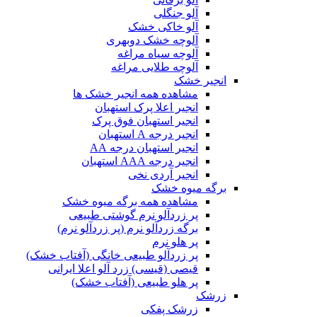
آلو جنگلی
آلو خاکی خشک
آلوچه خشک دوبهری
آلوچه سیاه مراغه
آلوچه طلایی مراغه
انجیر خشک
مشاهده همه انجیر خشک ها
انجیر اعلا پرک استهبان
انجیر استهبان فوق پرک
انجیر درجه A استهبان
انجیر استهبان درجه AA
انجیر درجه AAA استهبان
انجیر آردی نخی
برگه میوه خشک
مشاهده همه برگه میوه خشک
پر زردآلو نرم گوشتی طبیعی
برگه زردآلو نرم (پر زردآلو نرم)
پر هلو نرم
پر زردآلو طبیعی خانگی (آفتاب خشک)
قیصی (قیسی) زرد آلو اعلا ایرانی
پر هلو طبیعی (آفتاب خشک)
زرشک
زرشک پفکی