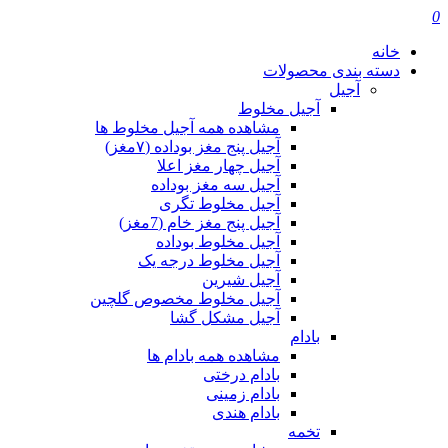
0
خانه
دسته بندی محصولات
آجیل
آجیل مخلوط
مشاهده همه آجیل مخلوط ها
آجیل پنج مغز بوداده (۷مغز)
آجیل چهار مغز اعلا
آجیل سه مغز بوداده
آجیل مخلوط تگری
آجیل پنج مغز خام (7مغز)
آجیل مخلوط بوداده
آجیل مخلوط درجه یک
آجیل شیرین
آجیل مخلوط مخصوص گلچین
آجیل مشکل گشا
بادام
مشاهده همه بادام ها
بادام درختی
بادام زمینی
بادام هندی
تخمه