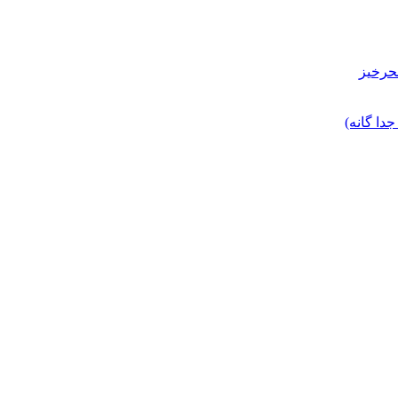
حرخیز
ا گانه)