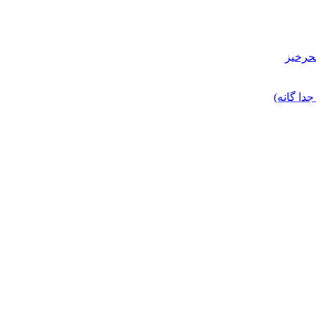
حرخیز
ا گانه)