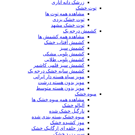
زرشک دانه اناری
توت خشک
مشاهده همه توت ها
توت خشک یزدی
توت خشک مشهد
کشمش درجه یک
مشاهده همه کشمش ها
کشمش آفتاب خشک
کشمش سبز
کشمش پلویی مشکی
کشمش پلویی طلایی
کشمش سبز قلمی کاشمر
کشمش سایه خشک درجه یک
مویز سیاه هسته دار ایرانی
مویز بدون هسته درشت
مویز بدون هسته متوسط
میوه خشک
مشاهده همه میوه خشک ها
آلبالو خشک
نارگیل خشک شده
میوه خشک بسته بندی شده
موز کشیده خشک
موز حلقه ای ارگانیک خشک
سیب زرد خشک