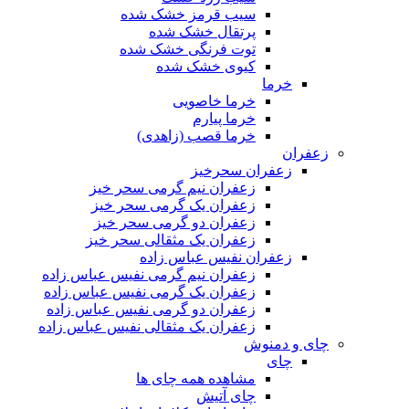
سیب قرمز خشک شده
پرتقال خشک شده
توت فرنگی خشک شده
کیوی خشک شده
خرما
خرما خاصویی
خرما پیارم
خرما قصب (زاهدی)
زعفران
زعفران سحرخیز
زعفران نیم گرمی سحر خیز
زعفران یک گرمی سحر خیز
زعفران دو گرمی سحر خیز
زعفران یک مثقالی سحر خیز
زعفران نفیس عباس زاده
زعفران نیم گرمی نفیس عباس زاده
زعفران یک گرمی نفیس عباس زاده
زعفران دو گرمی نفیس عباس زاده
زعفران یک مثقالی نفیس عباس زاده
چای و دمنوش
چای
مشاهده همه چای ها
چای آتیش