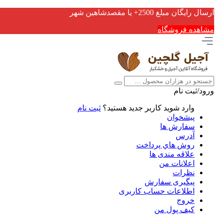
ارسال رایگان مبلغ 2500+ یا مقصدشاهین شهر
مشاهده فروشگاه
ورود/ثبت نام
وارد شوید
کاربر جدید هستید؟
ثبت نام
پیشخوان
سفارش ها
آدرس
روش هاي پرداخت
علاقه مندی ها
اعلانات من
نظرات
پیگیری سفارش
اطلاعات حساب كاربری
خروج
کیف پول من