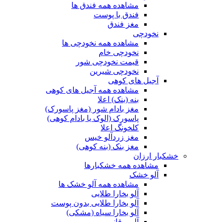
مشاهده همه فندق ها
فندق با پوست
مغز فندق
نخودچی
مشاهده همه نخودچی ها
نخودچی خام
قیمت نخودچی شور
نخودچی شیرین
آجیل های کوهی
مشاهده همه آجیل های کوهی
بنه (بنک) اعلا
مغز بادام شور (مغز پاسورک)
پاسورک (الوک یا بادام کوهی)
کلخونگ اعلا
مغز زردآلو خیس
مغز بنک (بنه کوهی)
خشکبار ارزان
مشاهده همه خشکبارها
آلو خشک
مشاهده همه آلو خشک ها
آلو بخارا طلایی
آلو بخارا طلایی بدون پوست
آلو بخارا سیاه (مشکی)
آلو برقانی