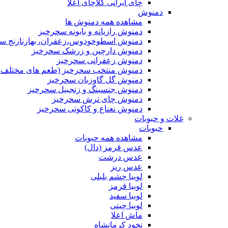
چای ایرانی کلاچای اعلا
دمنوش
مشاهده همه دمنوش ها
دمنوش رازیانه و بابونه سحرخیز
دمنوش اسطوخودوس،زعفران، بهارنارنج س
دمنوش دارچین و زرشک سحرخیز
دمنوش زعفرانی سحرخیز
دمنوش منتخب سحرخیز (طعم های مختلف جد
دمنوش گل گاوزبان سحرخیز
دمنوش جنسینگ و زنجبیل سحرخیز
دمنوش چای ترش سحرخیز
دمنوش نعناع و کاکوتی سحرخیز
غلات و حبوبات
حبوبات
مشاهده همه حبوبات
عدس قرمز (دال)
عدس درشت
عدس ریز
لوبیا چشم بلبلی
لوبیا قرمز
لوبیا سفید
لوبیا چیتی
ماش اعلا
نخود کرمانشاه