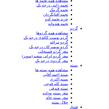
مشاهده همه تخمه ها
تخمه ژاپنی درجه یک
تخمه گرمک
تخمه آفتابگردان
خرید تخمه کدو
تخمه هندوانه
گردو
مشاهده همه گردوها
گردو پوست کاغذی درجه یک
گردو مراغه
گردو تویسرکان درجه یک
مغز گردو فسنجانی
مغز گردو ایرانی سفید (سوپر)
مغز گردوی درجه یک
پسته
مشاهده همه پسته ها
پسته احمد آقایی
پسته اکبری
پسته کله قوچی
پسته فندقی
مغز پسته بوداده
مغز پسته خام
خلال پسته
فندق