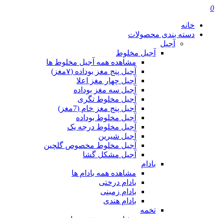
0
خانه
دسته بندی محصولات
آجیل
آجیل مخلوط
مشاهده همه آجیل مخلوط ها
آجیل پنج مغز بوداده (۷مغز)
آجیل چهار مغز اعلا
آجیل سه مغز بوداده
آجیل مخلوط تگری
آجیل پنج مغز خام (7مغز)
آجیل مخلوط بوداده
آجیل مخلوط درجه یک
آجیل شیرین
آجیل مخلوط مخصوص گلچین
آجیل مشکل گشا
بادام
مشاهده همه بادام ها
بادام درختی
بادام زمینی
بادام هندی
تخمه