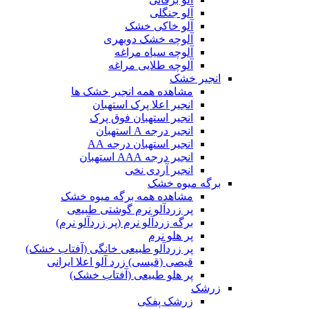
آلو جنگلی
آلو خاکی خشک
آلوچه خشک دوبهری
آلوچه سیاه مراغه
آلوچه طلایی مراغه
انجیر خشک
مشاهده همه انجیر خشک ها
انجیر اعلا پرک استهبان
انجیر استهبان فوق پرک
انجیر درجه A استهبان
انجیر استهبان درجه AA
انجیر درجه AAA استهبان
انجیر آردی نخی
برگه میوه خشک
مشاهده همه برگه میوه خشک
پر زردآلو نرم گوشتی طبیعی
برگه زردآلو نرم (پر زردآلو نرم)
پر هلو نرم
پر زردآلو طبیعی خانگی (آفتاب خشک)
قیصی (قیسی) زرد آلو اعلا ایرانی
پر هلو طبیعی (آفتاب خشک)
زرشک
زرشک پفکی