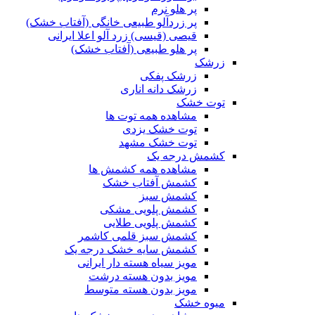
پر هلو نرم
پر زردآلو طبیعی خانگی (آفتاب خشک)
قیصی (قیسی) زرد آلو اعلا ایرانی
پر هلو طبیعی (آفتاب خشک)
زرشک
زرشک پفکی
زرشک دانه اناری
توت خشک
مشاهده همه توت ها
توت خشک یزدی
توت خشک مشهد
کشمش درجه یک
مشاهده همه کشمش ها
کشمش آفتاب خشک
کشمش سبز
کشمش پلویی مشکی
کشمش پلویی طلایی
کشمش سبز قلمی کاشمر
کشمش سایه خشک درجه یک
مویز سیاه هسته دار ایرانی
مویز بدون هسته درشت
مویز بدون هسته متوسط
میوه خشک