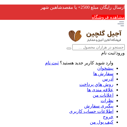
ارسال رایگان مبلغ 2500+ یا مقصدشاهین شهر
مشاهده فروشگاه
ورود/ثبت نام
وارد شوید
کاربر جدید هستید؟
ثبت نام
پیشخوان
سفارش ها
آدرس
روش هاي پرداخت
علاقه مندی ها
اعلانات من
نظرات
پیگیری سفارش
اطلاعات حساب كاربری
خروج
کیف پول من