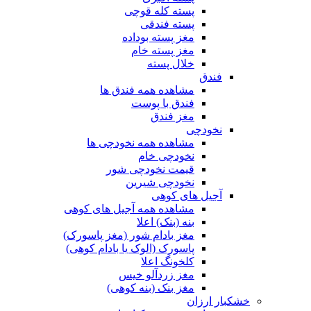
پسته کله قوچی
پسته فندقی
مغز پسته بوداده
مغز پسته خام
خلال پسته
فندق
مشاهده همه فندق ها
فندق با پوست
مغز فندق
نخودچی
مشاهده همه نخودچی ها
نخودچی خام
قیمت نخودچی شور
نخودچی شیرین
آجیل های کوهی
مشاهده همه آجیل های کوهی
بنه (بنک) اعلا
مغز بادام شور (مغز پاسورک)
پاسورک (الوک یا بادام کوهی)
کلخونگ اعلا
مغز زردآلو خیس
مغز بنک (بنه کوهی)
خشکبار ارزان