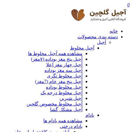
0
خانه
دسته بندی محصولات
آجیل
آجیل مخلوط
مشاهده همه آجیل مخلوط ها
آجیل پنج مغز بوداده (۷مغز)
آجیل چهار مغز اعلا
آجیل سه مغز بوداده
آجیل مخلوط تگری
آجیل پنج مغز خام (7مغز)
آجیل مخلوط بوداده
آجیل مخلوط درجه یک
آجیل شیرین
آجیل مخلوط مخصوص گلچین
آجیل مشکل گشا
بادام
مشاهده همه بادام ها
بادام درختی
بادام پوست کاغذی ایرانی خام