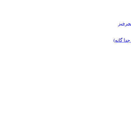
حرخیز
ا گانه)