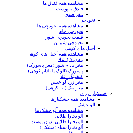
مشاهده همه فندق ها
فندق با پوست
مغز فندق
نخودچی
مشاهده همه نخودچی ها
نخودچی خام
قیمت نخودچی شور
نخودچی شیرین
آجیل های کوهی
مشاهده همه آجیل های کوهی
بنه (بنک) اعلا
مغز بادام شور (مغز پاسورک)
پاسورک (الوک یا بادام کوهی)
کلخونگ اعلا
مغز زردآلو خیس
مغز بنک (بنه کوهی)
خشکبار ارزان
مشاهده همه خشکبارها
آلو خشک
مشاهده همه آلو خشک ها
آلو بخارا طلایی
آلو بخارا طلایی بدون پوست
آلو بخارا سیاه (مشکی)
آلو برقانی