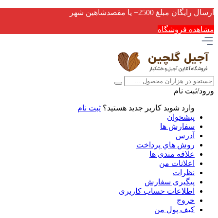
ارسال رایگان مبلغ 2500+ یا مقصدشاهین شهر
مشاهده فروشگاه
ورود/ثبت نام
وارد شوید
کاربر جدید هستید؟
ثبت نام
پیشخوان
سفارش ها
آدرس
روش هاي پرداخت
علاقه مندی ها
اعلانات من
نظرات
پیگیری سفارش
اطلاعات حساب كاربری
خروج
کیف پول من