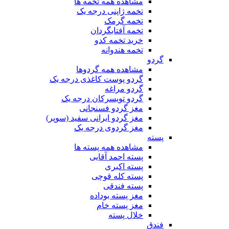
مشاهده همه تخمه ها
تخمه ژاپنی درجه یک
تخمه گرمک
تخمه آفتابگردان
خرید تخمه کدو
تخمه هندوانه
گردو
مشاهده همه گردوها
گردو پوست کاغذی درجه یک
گردو مراغه
گردو تویسرکان درجه یک
مغز گردو فسنجانی
مغز گردو ایرانی سفید (سوپر)
مغز گردوی درجه یک
پسته
مشاهده همه پسته ها
پسته احمد آقایی
پسته اکبری
پسته کله قوچی
پسته فندقی
مغز پسته بوداده
مغز پسته خام
خلال پسته
فندق