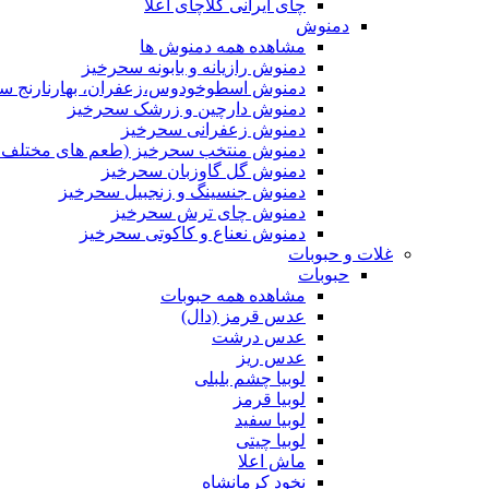
چای ایرانی کلاچای اعلا
دمنوش
مشاهده همه دمنوش ها
دمنوش رازیانه و بابونه سحرخیز
دمنوش اسطوخودوس،زعفران، بهارنارنج س
دمنوش دارچین و زرشک سحرخیز
دمنوش زعفرانی سحرخیز
دمنوش منتخب سحرخیز (طعم های مختلف جد
دمنوش گل گاوزبان سحرخیز
دمنوش جنسینگ و زنجبیل سحرخیز
دمنوش چای ترش سحرخیز
دمنوش نعناع و کاکوتی سحرخیز
غلات و حبوبات
حبوبات
مشاهده همه حبوبات
عدس قرمز (دال)
عدس درشت
عدس ریز
لوبیا چشم بلبلی
لوبیا قرمز
لوبیا سفید
لوبیا چیتی
ماش اعلا
نخود کرمانشاه