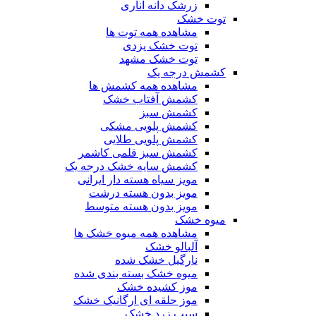
زرشک دانه اناری
توت خشک
مشاهده همه توت ها
توت خشک یزدی
توت خشک مشهد
کشمش درجه یک
مشاهده همه کشمش ها
کشمش آفتاب خشک
کشمش سبز
کشمش پلویی مشکی
کشمش پلویی طلایی
کشمش سبز قلمی کاشمر
کشمش سایه خشک درجه یک
مویز سیاه هسته دار ایرانی
مویز بدون هسته درشت
مویز بدون هسته متوسط
میوه خشک
مشاهده همه میوه خشک ها
آلبالو خشک
نارگیل خشک شده
میوه خشک بسته بندی شده
موز کشیده خشک
موز حلقه ای ارگانیک خشک
سیب زرد خشک