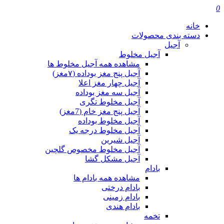
0
خانه
دسته بندی محصولات
آجیل
آجیل مخلوط
مشاهده همه آجیل مخلوط ها
آجیل پنج مغز بوداده (۷مغز)
آجیل چهار مغز اعلا
آجیل سه مغز بوداده
آجیل مخلوط تگری
آجیل پنج مغز خام (7مغز)
آجیل مخلوط بوداده
آجیل مخلوط درجه یک
آجیل شیرین
آجیل مخلوط مخصوص گلچین
آجیل مشکل گشا
بادام
مشاهده همه بادام ها
بادام درختی
بادام زمینی
بادام هندی
تخمه