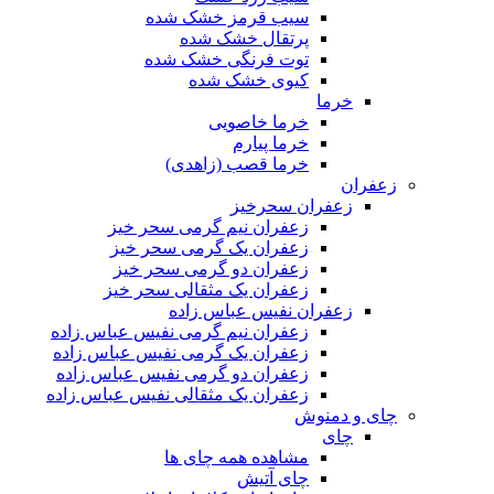
سیب قرمز خشک شده
پرتقال خشک شده
توت فرنگی خشک شده
کیوی خشک شده
خرما
خرما خاصویی
خرما پیارم
خرما قصب (زاهدی)
زعفران
زعفران سحرخیز
زعفران نیم گرمی سحر خیز
زعفران یک گرمی سحر خیز
زعفران دو گرمی سحر خیز
زعفران یک مثقالی سحر خیز
زعفران نفیس عباس زاده
زعفران نیم گرمی نفیس عباس زاده
زعفران یک گرمی نفیس عباس زاده
زعفران دو گرمی نفیس عباس زاده
زعفران یک مثقالی نفیس عباس زاده
چای و دمنوش
چای
مشاهده همه چای ها
چای آتیش