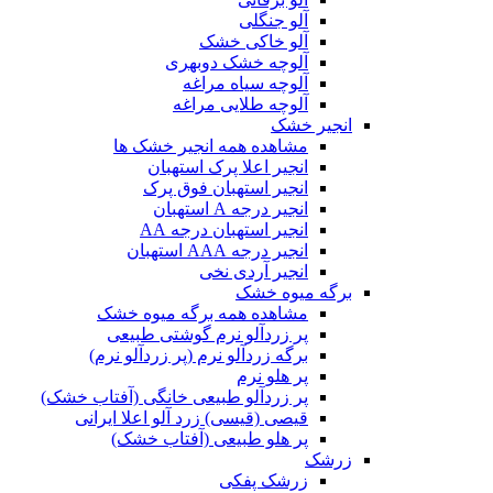
آلو جنگلی
آلو خاکی خشک
آلوچه خشک دوبهری
آلوچه سیاه مراغه
آلوچه طلایی مراغه
انجیر خشک
مشاهده همه انجیر خشک ها
انجیر اعلا پرک استهبان
انجیر استهبان فوق پرک
انجیر درجه A استهبان
انجیر استهبان درجه AA
انجیر درجه AAA استهبان
انجیر آردی نخی
برگه میوه خشک
مشاهده همه برگه میوه خشک
پر زردآلو نرم گوشتی طبیعی
برگه زردآلو نرم (پر زردآلو نرم)
پر هلو نرم
پر زردآلو طبیعی خانگی (آفتاب خشک)
قیصی (قیسی) زرد آلو اعلا ایرانی
پر هلو طبیعی (آفتاب خشک)
زرشک
زرشک پفکی