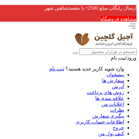
ارسال رایگان مبلغ 2500+ یا مقصدشاهین شهر
مشاهده فروشگاه
ورود/ثبت نام
وارد شوید
کاربر جدید هستید؟
ثبت نام
پیشخوان
سفارش ها
آدرس
روش هاي پرداخت
علاقه مندی ها
اعلانات من
نظرات
پیگیری سفارش
اطلاعات حساب كاربری
خروج
کیف پول من