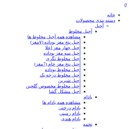
0
خانه
دسته بندی محصولات
آجیل
آجیل مخلوط
مشاهده همه آجیل مخلوط ها
آجیل پنج مغز بوداده (۷مغز)
آجیل چهار مغز اعلا
آجیل سه مغز بوداده
آجیل مخلوط تگری
آجیل پنج مغز خام (7مغز)
آجیل مخلوط بوداده
آجیل مخلوط درجه یک
آجیل شیرین
آجیل مخلوط مخصوص گلچین
آجیل مشکل گشا
بادام
مشاهده همه بادام ها
بادام درختی
بادام زمینی
بادام هندی
تخمه