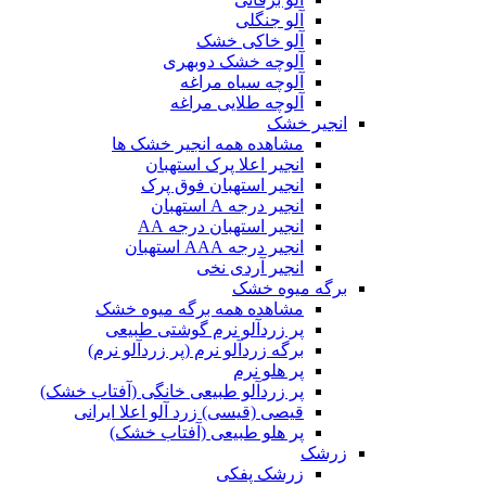
آلو جنگلی
آلو خاکی خشک
آلوچه خشک دوبهری
آلوچه سیاه مراغه
آلوچه طلایی مراغه
انجیر خشک
مشاهده همه انجیر خشک ها
انجیر اعلا پرک استهبان
انجیر استهبان فوق پرک
انجیر درجه A استهبان
انجیر استهبان درجه AA
انجیر درجه AAA استهبان
انجیر آردی نخی
برگه میوه خشک
مشاهده همه برگه میوه خشک
پر زردآلو نرم گوشتی طبیعی
برگه زردآلو نرم (پر زردآلو نرم)
پر هلو نرم
پر زردآلو طبیعی خانگی (آفتاب خشک)
قیصی (قیسی) زرد آلو اعلا ایرانی
پر هلو طبیعی (آفتاب خشک)
زرشک
زرشک پفکی