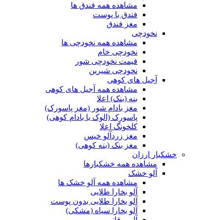
مشاهده همه فندق ها
فندق با پوست
مغز فندق
نخودچی
مشاهده همه نخودچی ها
نخودچی خام
قیمت نخودچی شور
نخودچی شیرین
آجیل های کوهی
مشاهده همه آجیل های کوهی
بنه (بنک) اعلا
مغز بادام شور (مغز پاسورک)
پاسورک (الوک یا بادام کوهی)
کلخونگ اعلا
مغز زردآلو خیس
مغز بنک (بنه کوهی)
خشکبار ارزان
مشاهده همه خشکبارها
آلو خشک
مشاهده همه آلو خشک ها
آلو بخارا طلایی
آلو بخارا طلایی بدون پوست
آلو بخارا سیاه (مشکی)
آلو برقانی