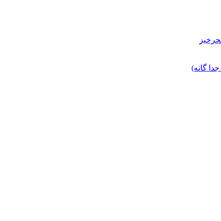
حرخیز
ا گانه)