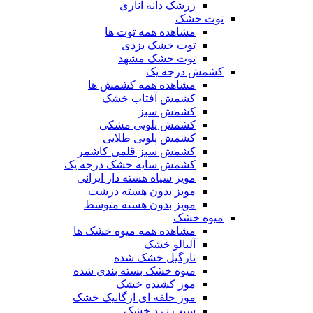
زرشک دانه اناری
توت خشک
مشاهده همه توت ها
توت خشک یزدی
توت خشک مشهد
کشمش درجه یک
مشاهده همه کشمش ها
کشمش آفتاب خشک
کشمش سبز
کشمش پلویی مشکی
کشمش پلویی طلایی
کشمش سبز قلمی کاشمر
کشمش سایه خشک درجه یک
مویز سیاه هسته دار ایرانی
مویز بدون هسته درشت
مویز بدون هسته متوسط
میوه خشک
مشاهده همه میوه خشک ها
آلبالو خشک
نارگیل خشک شده
میوه خشک بسته بندی شده
موز کشیده خشک
موز حلقه ای ارگانیک خشک
سیب زرد خشک