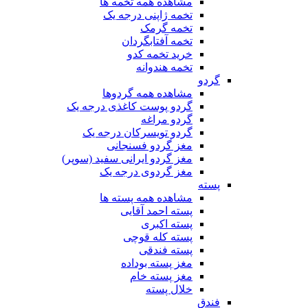
مشاهده همه تخمه ها
تخمه ژاپنی درجه یک
تخمه گرمک
تخمه آفتابگردان
خرید تخمه کدو
تخمه هندوانه
گردو
مشاهده همه گردوها
گردو پوست کاغذی درجه یک
گردو مراغه
گردو تویسرکان درجه یک
مغز گردو فسنجانی
مغز گردو ایرانی سفید (سوپر)
مغز گردوی درجه یک
پسته
مشاهده همه پسته ها
پسته احمد آقایی
پسته اکبری
پسته کله قوچی
پسته فندقی
مغز پسته بوداده
مغز پسته خام
خلال پسته
فندق