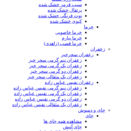
سیب قرمز خشک شده
پرتقال خشک شده
توت فرنگی خشک شده
کیوی خشک شده
خرما
خرما خاصویی
خرما پیارم
خرما قصب (زاهدی)
زعفران
زعفران سحرخیز
زعفران نیم گرمی سحر خیز
زعفران یک گرمی سحر خیز
زعفران دو گرمی سحر خیز
زعفران یک مثقالی سحر خیز
زعفران نفیس عباس زاده
زعفران نیم گرمی نفیس عباس زاده
زعفران یک گرمی نفیس عباس زاده
زعفران دو گرمی نفیس عباس زاده
زعفران یک مثقالی نفیس عباس زاده
چای و دمنوش
چای
مشاهده همه چای ها
چای آتیش