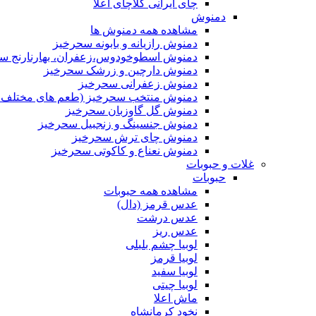
چای ایرانی کلاچای اعلا
دمنوش
مشاهده همه دمنوش ها
دمنوش رازیانه و بابونه سحرخیز
دمنوش اسطوخودوس،زعفران، بهارنارنج س
دمنوش دارچین و زرشک سحرخیز
دمنوش زعفرانی سحرخیز
دمنوش منتخب سحرخیز (طعم های مختلف جد
دمنوش گل گاوزبان سحرخیز
دمنوش جنسینگ و زنجبیل سحرخیز
دمنوش چای ترش سحرخیز
دمنوش نعناع و کاکوتی سحرخیز
غلات و حبوبات
حبوبات
مشاهده همه حبوبات
عدس قرمز (دال)
عدس درشت
عدس ریز
لوبیا چشم بلبلی
لوبیا قرمز
لوبیا سفید
لوبیا چیتی
ماش اعلا
نخود کرمانشاه