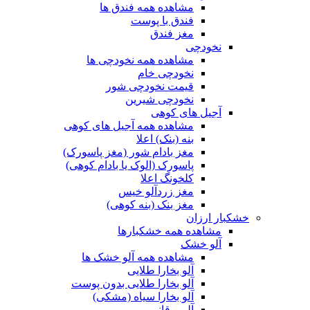
مشاهده همه فندق ها
فندق با پوست
مغز فندق
نخودچی
مشاهده همه نخودچی ها
نخودچی خام
قیمت نخودچی شور
نخودچی شیرین
آجیل های کوهی
مشاهده همه آجیل های کوهی
بنه (بنک) اعلا
مغز بادام شور (مغز پاسورک)
پاسورک (الوک یا بادام کوهی)
کلخونگ اعلا
مغز زردآلو خیس
مغز بنک (بنه کوهی)
خشکبار ارزان
مشاهده همه خشکبارها
آلو خشک
مشاهده همه آلو خشک ها
آلو بخارا طلایی
آلو بخارا طلایی بدون پوست
آلو بخارا سیاه (مشکی)
آلو برقانی