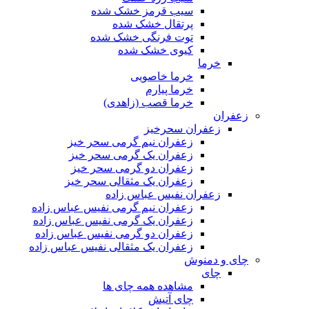
سیب قرمز خشک شده
پرتقال خشک شده
توت فرنگی خشک شده
کیوی خشک شده
خرما
خرما خاصویی
خرما پیارم
خرما قصب (زاهدی)
زعفران
زعفران سحرخیز
زعفران نیم گرمی سحر خیز
زعفران یک گرمی سحر خیز
زعفران دو گرمی سحر خیز
زعفران یک مثقالی سحر خیز
زعفران نفیس عباس زاده
زعفران نیم گرمی نفیس عباس زاده
زعفران یک گرمی نفیس عباس زاده
زعفران دو گرمی نفیس عباس زاده
زعفران یک مثقالی نفیس عباس زاده
چای و دمنوش
چای
مشاهده همه چای ها
چای آتیش