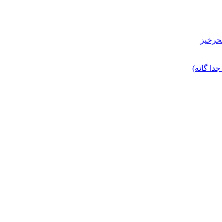
حرخیز
ا گانه)