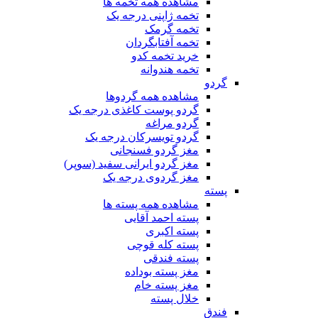
مشاهده همه تخمه ها
تخمه ژاپنی درجه یک
تخمه گرمک
تخمه آفتابگردان
خرید تخمه کدو
تخمه هندوانه
گردو
مشاهده همه گردوها
گردو پوست کاغذی درجه یک
گردو مراغه
گردو تویسرکان درجه یک
مغز گردو فسنجانی
مغز گردو ایرانی سفید (سوپر)
مغز گردوی درجه یک
پسته
مشاهده همه پسته ها
پسته احمد آقایی
پسته اکبری
پسته کله قوچی
پسته فندقی
مغز پسته بوداده
مغز پسته خام
خلال پسته
فندق