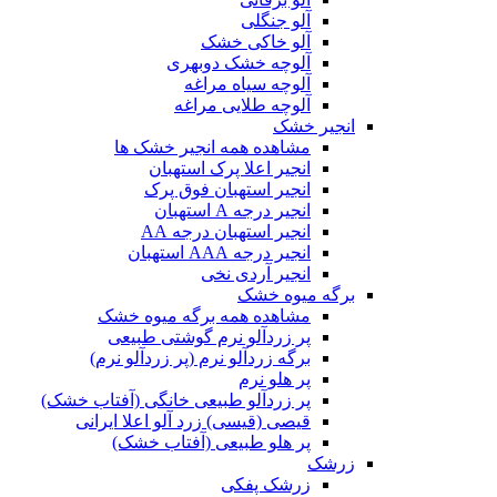
آلو جنگلی
آلو خاکی خشک
آلوچه خشک دوبهری
آلوچه سیاه مراغه
آلوچه طلایی مراغه
انجیر خشک
مشاهده همه انجیر خشک ها
انجیر اعلا پرک استهبان
انجیر استهبان فوق پرک
انجیر درجه A استهبان
انجیر استهبان درجه AA
انجیر درجه AAA استهبان
انجیر آردی نخی
برگه میوه خشک
مشاهده همه برگه میوه خشک
پر زردآلو نرم گوشتی طبیعی
برگه زردآلو نرم (پر زردآلو نرم)
پر هلو نرم
پر زردآلو طبیعی خانگی (آفتاب خشک)
قیصی (قیسی) زرد آلو اعلا ایرانی
پر هلو طبیعی (آفتاب خشک)
زرشک
زرشک پفکی