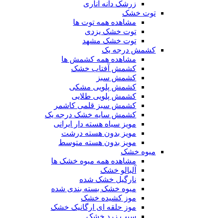
زرشک دانه اناری
توت خشک
مشاهده همه توت ها
توت خشک یزدی
توت خشک مشهد
کشمش درجه یک
مشاهده همه کشمش ها
کشمش آفتاب خشک
کشمش سبز
کشمش پلویی مشکی
کشمش پلویی طلایی
کشمش سبز قلمی کاشمر
کشمش سایه خشک درجه یک
مویز سیاه هسته دار ایرانی
مویز بدون هسته درشت
مویز بدون هسته متوسط
میوه خشک
مشاهده همه میوه خشک ها
آلبالو خشک
نارگیل خشک شده
میوه خشک بسته بندی شده
موز کشیده خشک
موز حلقه ای ارگانیک خشک
سیب زرد خشک