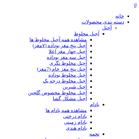
0
خانه
دسته بندی محصولات
آجیل
آجیل مخلوط
مشاهده همه آجیل مخلوط ها
آجیل پنج مغز بوداده (۷مغز)
آجیل چهار مغز اعلا
آجیل سه مغز بوداده
آجیل مخلوط تگری
آجیل پنج مغز خام (7مغز)
آجیل مخلوط بوداده
آجیل مخلوط درجه یک
آجیل شیرین
آجیل مخلوط مخصوص گلچین
آجیل مشکل گشا
بادام
مشاهده همه بادام ها
بادام درختی
بادام زمینی
بادام هندی
تخمه