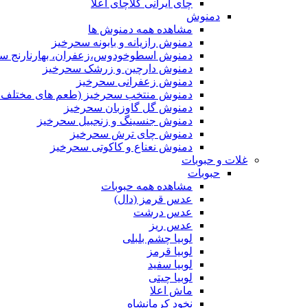
چای ایرانی کلاچای اعلا
دمنوش
مشاهده همه دمنوش ها
دمنوش رازیانه و بابونه سحرخیز
دمنوش اسطوخودوس،زعفران، بهارنارنج س
دمنوش دارچین و زرشک سحرخیز
دمنوش زعفرانی سحرخیز
دمنوش منتخب سحرخیز (طعم های مختلف جد
دمنوش گل گاوزبان سحرخیز
دمنوش جنسینگ و زنجبیل سحرخیز
دمنوش چای ترش سحرخیز
دمنوش نعناع و کاکوتی سحرخیز
غلات و حبوبات
حبوبات
مشاهده همه حبوبات
عدس قرمز (دال)
عدس درشت
عدس ریز
لوبیا چشم بلبلی
لوبیا قرمز
لوبیا سفید
لوبیا چیتی
ماش اعلا
نخود کرمانشاه