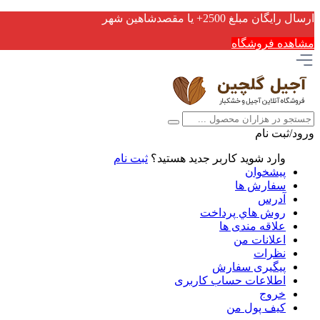
ارسال رایگان مبلغ 2500+ یا مقصدشاهین شهر
مشاهده فروشگاه
ورود/ثبت نام
وارد شوید
کاربر جدید هستید؟
ثبت نام
پیشخوان
سفارش ها
آدرس
روش هاي پرداخت
علاقه مندی ها
اعلانات من
نظرات
پیگیری سفارش
اطلاعات حساب كاربری
خروج
کیف پول من