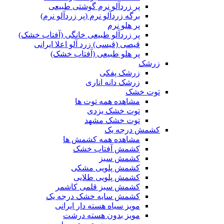
پر زردآلو نرم گوشتی طبیعی
برگه زردآلو نرم (پر زردآلو نرم)
پر هلو نرم
پر زردآلو طبیعی خانگی (آفتاب خشک)
قیصی (قیسی) زرد آلو اعلا ایرانی
پر هلو طبیعی (آفتاب خشک)
زرشک
زرشک پفکی
زرشک دانه اناری
توت خشک
مشاهده همه توت ها
توت خشک یزدی
توت خشک مشهد
کشمش درجه یک
مشاهده همه کشمش ها
کشمش آفتاب خشک
کشمش سبز
کشمش پلویی مشکی
کشمش پلویی طلایی
کشمش سبز قلمی کاشمر
کشمش سایه خشک درجه یک
مویز سیاه هسته دار ایرانی
مویز بدون هسته درشت