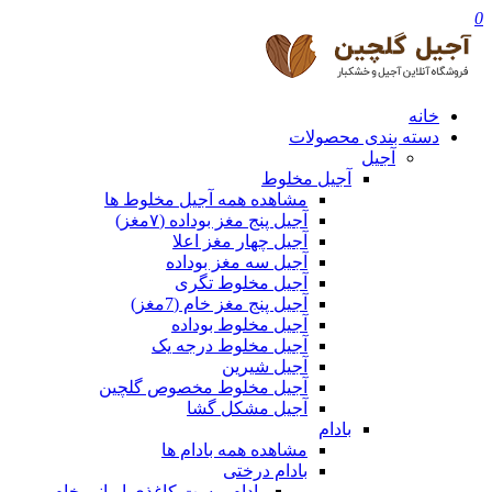
0
خانه
دسته بندی محصولات
آجیل
آجیل مخلوط
مشاهده همه آجیل مخلوط ها
آجیل پنج مغز بوداده (۷مغز)
آجیل چهار مغز اعلا
آجیل سه مغز بوداده
آجیل مخلوط تگری
آجیل پنج مغز خام (7مغز)
آجیل مخلوط بوداده
آجیل مخلوط درجه یک
آجیل شیرین
آجیل مخلوط مخصوص گلچین
آجیل مشکل گشا
بادام
مشاهده همه بادام ها
بادام درختی
بادام پوست کاغذی ایرانی خام