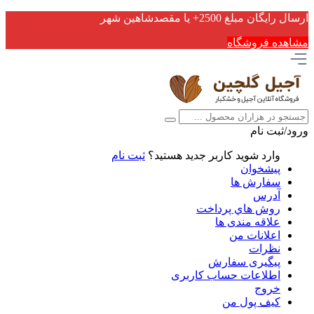
ارسال رایگان مبلغ 2500+ یا مقصدشاهین شهر
مشاهده فروشگاه
ورود/ثبت نام
وارد شوید
کاربر جدید هستید؟
ثبت نام
پیشخوان
سفارش ها
آدرس
روش هاي پرداخت
علاقه مندی ها
اعلانات من
نظرات
پیگیری سفارش
اطلاعات حساب كاربری
خروج
کیف پول من