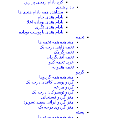
کره بادام زمینی پرارین
بادام هندی
مشاهده همه بادام هندی ها
بادام هندی خام
بادام هندی بوداده اعلا
بادام هندی تگری
بادام هندی با پوست بوداده
تخمه
مشاهده همه تخمه ها
تخمه ژاپنی درجه یک
تخمه گرمک
تخمه آفتابگردان
خرید تخمه کدو
تخمه هندوانه
گردو
مشاهده همه گردوها
گردو پوست کاغذی درجه یک
گردو مراغه
گردو تویسرکان درجه یک
مغز گردو فسنجانی
مغز گردو ایرانی سفید (سوپر)
مغز گردوی درجه یک
پسته
مشاهده همه پسته ها