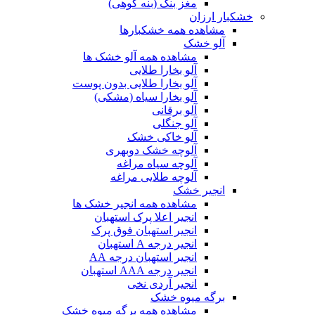
مغز بنک (بنه کوهی)
خشکبار ارزان
مشاهده همه خشکبارها
آلو خشک
مشاهده همه آلو خشک ها
آلو بخارا طلایی
آلو بخارا طلایی بدون پوست
آلو بخارا سیاه (مشکی)
آلو برقانی
آلو جنگلی
آلو خاکی خشک
آلوچه خشک دوبهری
آلوچه سیاه مراغه
آلوچه طلایی مراغه
انجیر خشک
مشاهده همه انجیر خشک ها
انجیر اعلا پرک استهبان
انجیر استهبان فوق پرک
انجیر درجه A استهبان
انجیر استهبان درجه AA
انجیر درجه AAA استهبان
انجیر آردی نخی
برگه میوه خشک
مشاهده همه برگه میوه خشک