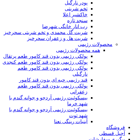
پودر نارگیل
تخم شربتی
خاکشیر اعلا
سنجد تازه
رب انار خانگی شهرضا
شربت گل محمدی و تخم شربتی سحرخیز
شربت هل و زعفران سحرخیز
محصولات رژیمی
همه محصولات رژیمی
پولکی رژیمی بدون قند کامور طعم پرتقال
پولکی رژیمی بدون قند کامور طعم کنجدی
پولکی رژیمی بدون قند کامور طعم
نارگیلی
قند رژیمی حبه ای بدون قند کامور
پولکی رژیمی بدون قند کامور طعم
زعفرانی
بيسکوئيت رژیمی آردجو و جوانه گندم با
شهد خرما
بيسکوئيت رژیمی آردجو و جوانه گندم با
شهد توت
آبنبات رینگی نعنا
فروشگاه
آجیل قسطی
پیگیری سفارشات