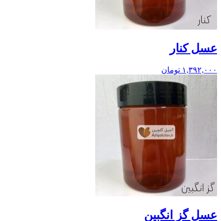
عسل کنار
۱,۳۹۲,۰۰۰
تومان
عسل گز انگبین