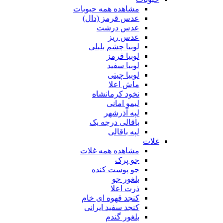
مشاهده همه حبوبات
عدس قرمز (دال)
عدس درشت
عدس ریز
لوبیا چشم بلبلی
لوبیا قرمز
لوبیا سفید
لوبیا چیتی
ماش اعلا
نخود کرمانشاه
لیمو امانی
لپه آذرشهر
باقالی درجه یک
لپه باقالی
غلات
مشاهده همه غلات
جو پرک
جو پوست کنده
بلغور جو
ذرت اعلا
کنجد قهوه ای خام
کنجد سفید ایرانی
بلغور گندم