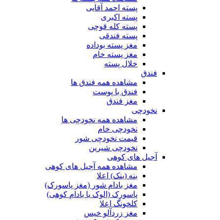
پسته احمد آقایی
پسته اکبری
پسته کله قوچی
پسته فندقی
مغز پسته بوداده
مغز پسته خام
خلال پسته
فندق
مشاهده همه فندق ها
فندق با پوست
مغز فندق
نخودچی
مشاهده همه نخودچی ها
نخودچی خام
قیمت نخودچی شور
نخودچی شیرین
آجیل های کوهی
مشاهده همه آجیل های کوهی
بنه (بنک) اعلا
مغز بادام شور (مغز پاسورک)
پاسورک (الوک یا بادام کوهی)
کلخونگ اعلا
مغز زردآلو خیس