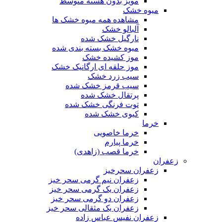
مویز بدون هسته متوسط
میوه خشک
مشاهده همه میوه خشک ها
آلبالو خشک
نارگیل خشک شده
میوه خشک بسته بندی شده
موز کشیده خشک
موز حلقه ای ارگانیک خشک
سیب زرد خشک
سیب قرمز خشک شده
پرتقال خشک شده
توت فرنگی خشک شده
کیوی خشک شده
خرما
خرما خاصویی
خرما پیارم
خرما قصب (زاهدی)
زعفران
زعفران سحرخیز
زعفران نیم گرمی سحر خیز
زعفران یک گرمی سحر خیز
زعفران دو گرمی سحر خیز
زعفران یک مثقالی سحر خیز
زعفران نفیس عباس زاده