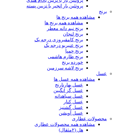
پروتئین بار با تزیین بادام هندی
پروتئین بار انجیر با تزیین پسته
برنج
مشاهده همه برنج ها
مشاهده همه برنج ها
برنج نیم دانه معطر
برنج لنجان
برنج کامفیروزی درجه یک
برنج عنبربو درجه یک
برنج چمپا
برنج طارم هاشمی
خورده برنج
برنج لاشه سرزمین
عسل
مشاهده همه عسل ها
عسل بهارنارنج
عسل گز انگبین
عسل سیاهدانه
عسل کنار
عسل گشنیز
عسل آویشن
محصولات عطاری
مشاهده همه محصولات عطاری
هل (۲مثقال)