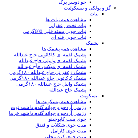
جو دوسر پرک
گز و پولکی و بیسکوئیت
نبات
مشاهده همه نبات ها
نبات تخت زعفرانی
نبات چوبی بسته قلبی 600گرمی
نبات چوبی فله ای
پشمک
مشاهده همه پشمک ها
پشمک لقمه ای کاکائویی حاج عبدالله
پشمک لقمه ای وانیلی حاج عبدالله
پشمک لقمه ای میکس حاج عبدالله
پشمک زعفرانی حاج عبدالله ۱۸۰گرمی
پشمک کاکائویی حاج عبدالله ۱۸۰گرمی
پشمک وانیل حاج عبدالله ۱۸۰گرمی
پشمک حاج عبدالله
بیسکویت
مشاهده همه بیسکویت ها
رژیمی آردجو و جوانه گندم با شهد توت
رژیمی آردجو و جوانه گندم با شهد خرما
جوی میت کاپوچینو
میت جوی شکلات و فندق
میت جوی کارامل
میت جوی کره محلی