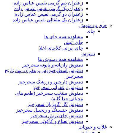
زعفران نیم گرمی نفیس عباس زاده
زعفران یک گرمی نفیس عباس زاده
زعفران دو گرمی نفیس عباس زاده
زعفران یک مثقالی نفیس عباس زاده
چای و دمنوش
چای
مشاهده همه چای ها
چای آتیش
چای ایرانی کلاچای اعلا
دمنوش
مشاهده همه دمنوش ها
دمنوش رازیانه و بابونه سحرخیز
دمنوش اسطوخودوس،زعفران، بهارنارنج
سحرخیز
دمنوش دارچین و زرشک سحرخیز
دمنوش زعفرانی سحرخیز
دمنوش منتخب سحرخیز (طعم های
مختلف جدا گانه)
دمنوش گل گاوزبان سحرخیز
دمنوش جنسینگ و زنجبیل سحرخیز
دمنوش چای ترش سحرخیز
دمنوش نعناع و کاکوتی سحرخیز
غلات و حبوبات
حبوبات