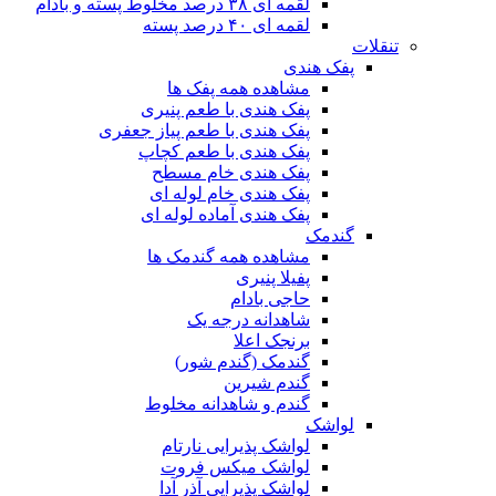
لقمه ای ۳۸ درصد مخلوط پسته و بادام
لقمه ای ۴۰ درصد پسته
تنقلات
پفک هندی
مشاهده همه پفک ها
پفک هندی با طعم پنیری
پفک هندی با طعم پیاز جعفری
پفک هندی با طعم کچاپ
پفک هندی خام مسطح
پفک هندی خام لوله ای
پفک هندی آماده لوله ای
گندمک
مشاهده همه گندمک ها
پفیلا پنیری
حاجی بادام
شاهدانه درجه یک
برنجک اعلا
گندمک (گندم شور)
گندم شیرین
گندم و شاهدانه مخلوط
لواشک
لواشک پذیرایی نارتام
لواشک میکس فروت
لواشک پذیرایی آذر آدا