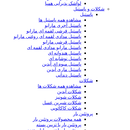
لواشک پذیرایی همپا
شکلات و پاستیل
پاستیل
مشاهده همه پاستیل ها
پاستیل آجری مارابو
پاستیل فرشی لقمه ای مارابو
پاستیل مدادی لقمه ای روغنی مارابو
پاستیل فرشی مارابو
پاستیل مارابو مدادی لقمه ای
پاستیل هندوانه ای
پاستیل نوشابه ای
پاستیل میوه ای آیدین
پاستیل ماری آیدین
پاستیل دندانی
شکلات
مشاهده همه شکلات ها
شکلات آیدین
شکلات شونیز
شکلات شیرین عسل
شکلات کاکائویی
پروتئین بار
همه محصولات پروتئین بار
پروتئین بار با تزیین پسته