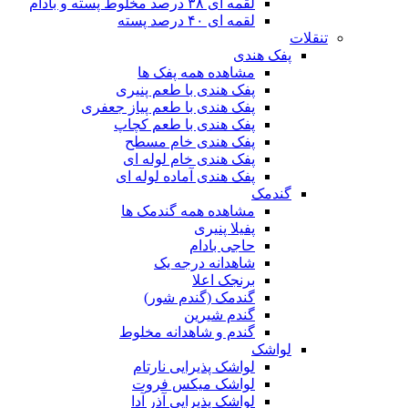
لقمه ای ۳۸ درصد مخلوط پسته و بادام
لقمه ای ۴۰ درصد پسته
تنقلات
پفک هندی
مشاهده همه پفک ها
پفک هندی با طعم پنیری
پفک هندی با طعم پیاز جعفری
پفک هندی با طعم کچاپ
پفک هندی خام مسطح
پفک هندی خام لوله ای
پفک هندی آماده لوله ای
گندمک
مشاهده همه گندمک ها
پفیلا پنیری
حاجی بادام
شاهدانه درجه یک
برنجک اعلا
گندمک (گندم شور)
گندم شیرین
گندم و شاهدانه مخلوط
لواشک
لواشک پذیرایی نارتام
لواشک میکس فروت
لواشک پذیرایی آذر آدا