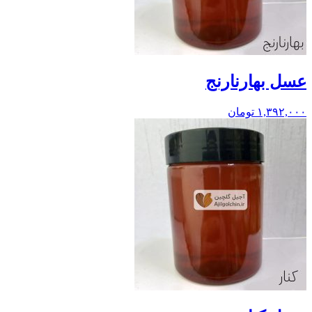
عسل بهارنارنج
۱,۳۹۲,۰۰۰
تومان