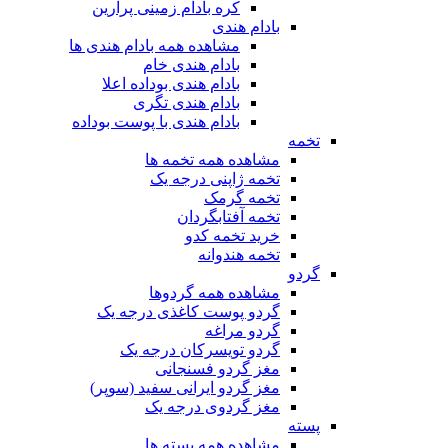
کره بادام زمینی پرارین
بادام هندی
مشاهده همه بادام هندی ها
بادام هندی خام
بادام هندی بوداده اعلا
بادام هندی تگری
بادام هندی با پوست بوداده
تخمه
مشاهده همه تخمه ها
تخمه ژاپنی درجه یک
تخمه گرمک
تخمه آفتابگردان
خرید تخمه کدو
تخمه هندوانه
گردو
مشاهده همه گردوها
گردو پوست کاغذی درجه یک
گردو مراغه
گردو تویسرکان درجه یک
مغز گردو فسنجانی
مغز گردو ایرانی سفید (سوپر)
مغز گردوی درجه یک
پسته
مشاهده همه پسته ها