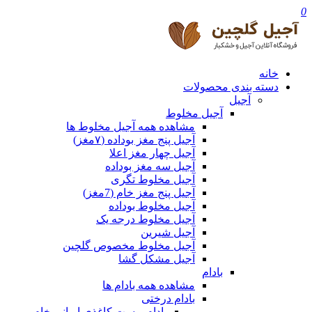
0
خانه
دسته بندی محصولات
آجیل
آجیل مخلوط
مشاهده همه آجیل مخلوط ها
آجیل پنج مغز بوداده (۷مغز)
آجیل چهار مغز اعلا
آجیل سه مغز بوداده
آجیل مخلوط تگری
آجیل پنج مغز خام (7مغز)
آجیل مخلوط بوداده
آجیل مخلوط درجه یک
آجیل شیرین
آجیل مخلوط مخصوص گلچین
آجیل مشکل گشا
بادام
مشاهده همه بادام ها
بادام درختی
بادام پوست کاغذی ایرانی خام