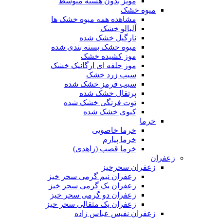
مویز بدون هسته متوسط
میوه خشک
مشاهده همه میوه خشک ها
آلبالو خشک
نارگیل خشک شده
میوه خشک بسته بندی شده
موز کشیده خشک
موز حلقه ای ارگانیک خشک
سیب زرد خشک
سیب قرمز خشک شده
پرتقال خشک شده
توت فرنگی خشک شده
کیوی خشک شده
خرما
خرما خاصویی
خرما پیارم
خرما قصب (زاهدی)
زعفران
زعفران سحرخیز
زعفران نیم گرمی سحر خیز
زعفران یک گرمی سحر خیز
زعفران دو گرمی سحر خیز
زعفران یک مثقالی سحر خیز
زعفران نفیس عباس زاده