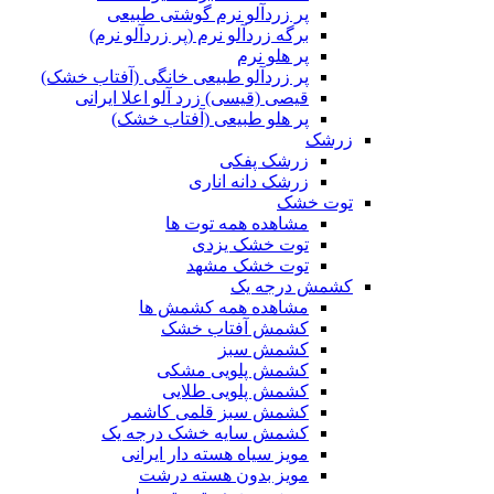
پر زردآلو نرم گوشتی طبیعی
برگه زردآلو نرم (پر زردآلو نرم)
پر هلو نرم
پر زردآلو طبیعی خانگی (آفتاب خشک)
قیصی (قیسی) زرد آلو اعلا ایرانی
پر هلو طبیعی (آفتاب خشک)
زرشک
زرشک پفکی
زرشک دانه اناری
توت خشک
مشاهده همه توت ها
توت خشک یزدی
توت خشک مشهد
کشمش درجه یک
مشاهده همه کشمش ها
کشمش آفتاب خشک
کشمش سبز
کشمش پلویی مشکی
کشمش پلویی طلایی
کشمش سبز قلمی کاشمر
کشمش سایه خشک درجه یک
مویز سیاه هسته دار ایرانی
مویز بدون هسته درشت