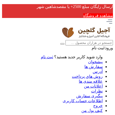
ارسال رایگان مبلغ 2500+ یا مقصدشاهین شهر
مشاهده فروشگاه
ورود/ثبت نام
وارد شوید
کاربر جدید هستید؟
ثبت نام
پیشخوان
سفارش ها
آدرس
روش هاي پرداخت
علاقه مندی ها
اعلانات من
نظرات
پیگیری سفارش
اطلاعات حساب كاربری
خروج
کیف پول من