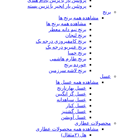
پروتئین بار با تزیین بادام هندی
پروتئین بار انجیر با تزیین پسته
برنج
مشاهده همه برنج ها
مشاهده همه برنج ها
برنج نیم دانه معطر
برنج لنجان
برنج کامفیروزی درجه یک
برنج عنبربو درجه یک
برنج چمپا
برنج طارم هاشمی
خورده برنج
برنج لاشه سرزمین
عسل
مشاهده همه عسل ها
عسل بهارنارنج
عسل گز انگبین
عسل سیاهدانه
عسل کنار
عسل گشنیز
عسل آویشن
محصولات عطاری
مشاهده همه محصولات عطاری
هل (۲مثقال)