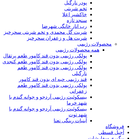
پودر نارگیل
تخم شربتی
خاکشیر اعلا
سنجد تازه
رب انار خانگی شهرضا
شربت گل محمدی و تخم شربتی سحرخیز
شربت هل و زعفران سحرخیز
محصولات رژیمی
همه محصولات رژیمی
پولکی رژیمی بدون قند کامور طعم پرتقال
پولکی رژیمی بدون قند کامور طعم کنجدی
پولکی رژیمی بدون قند کامور طعم
نارگیلی
قند رژیمی حبه ای بدون قند کامور
پولکی رژیمی بدون قند کامور طعم
زعفرانی
بيسکوئيت رژیمی آردجو و جوانه گندم با
شهد خرما
بيسکوئيت رژیمی آردجو و جوانه گندم با
شهد توت
آبنبات رینگی نعنا
فروشگاه
آجیل قسطی
پیگیری سفارشات