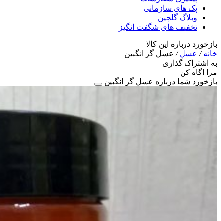
پک های سازمانی
وبلاگ گلچین
تخفیف های شگفت انگیز
بازخورد درباره این کالا
خانه
/
عسل
/
عسل گز انگبین
به اشتراک گذاری
مرا اگاه کن
بازخورد شما درباره عسل گز انگبین