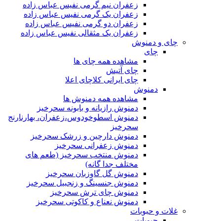
زعفران نیم گرمی نفیس عباس زاده
زعفران یک گرمی نفیس عباس زاده
زعفران دو گرمی نفیس عباس زاده
زعفران یک مثقالی نفیس عباس زاده
چای و دمنوش
چای
مشاهده همه چای ها
چای آتیش
چای ایرانی کلاچای اعلا
دمنوش
مشاهده همه دمنوش ها
دمنوش رازیانه و بابونه سحرخیز
دمنوش اسطوخودوس،زعفران، بهارنارنج
سحرخیز
دمنوش دارچین و زرشک سحرخیز
دمنوش زعفرانی سحرخیز
دمنوش منتخب سحرخیز (طعم های
مختلف جدا گانه)
دمنوش گل گاوزبان سحرخیز
دمنوش جنسینگ و زنجبیل سحرخیز
دمنوش چای ترش سحرخیز
دمنوش نعناع و کاکوتی سحرخیز
غلات و حبوبات
حبوبات