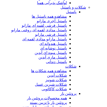
لواشک پذیرایی همپا
شکلات و پاستیل
پاستیل
مشاهده همه پاستیل ها
پاستیل آجری مارابو
پاستیل فرشی لقمه ای مارابو
پاستیل مدادی لقمه ای روغنی مارابو
پاستیل فرشی مارابو
پاستیل مارابو مدادی لقمه ای
پاستیل هندوانه ای
پاستیل نوشابه ای
پاستیل میوه ای آیدین
پاستیل ماری آیدین
پاستیل دندانی
شکلات
مشاهده همه شکلات ها
شکلات آیدین
شکلات شونیز
شکلات شیرین عسل
شکلات کاکائویی
پروتئین بار
همه محصولات پروتئین بار
پروتئین بار با تزیین پسته