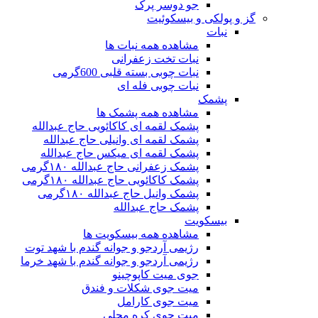
جو دوسر پرک
گز و پولکی و بیسکوئیت
نبات
مشاهده همه نبات ها
نبات تخت زعفرانی
نبات چوبی بسته قلبی 600گرمی
نبات چوبی فله ای
پشمک
مشاهده همه پشمک ها
پشمک لقمه ای کاکائویی حاج عبدالله
پشمک لقمه ای وانیلی حاج عبدالله
پشمک لقمه ای میکس حاج عبدالله
پشمک زعفرانی حاج عبدالله ۱۸۰گرمی
پشمک کاکائویی حاج عبدالله ۱۸۰گرمی
پشمک وانیل حاج عبدالله ۱۸۰گرمی
پشمک حاج عبدالله
بیسکویت
مشاهده همه بیسکویت ها
رژیمی آردجو و جوانه گندم با شهد توت
رژیمی آردجو و جوانه گندم با شهد خرما
جوی میت کاپوچینو
میت جوی شکلات و فندق
میت جوی کارامل
میت جوی کره محلی