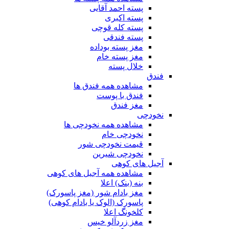
پسته احمد آقایی
پسته اکبری
پسته کله قوچی
پسته فندقی
مغز پسته بوداده
مغز پسته خام
خلال پسته
فندق
مشاهده همه فندق ها
فندق با پوست
مغز فندق
نخودچی
مشاهده همه نخودچی ها
نخودچی خام
قیمت نخودچی شور
نخودچی شیرین
آجیل های کوهی
مشاهده همه آجیل های کوهی
بنه (بنک) اعلا
مغز بادام شور (مغز پاسورک)
پاسورک (الوک یا بادام کوهی)
کلخونگ اعلا
مغز زردآلو خیس