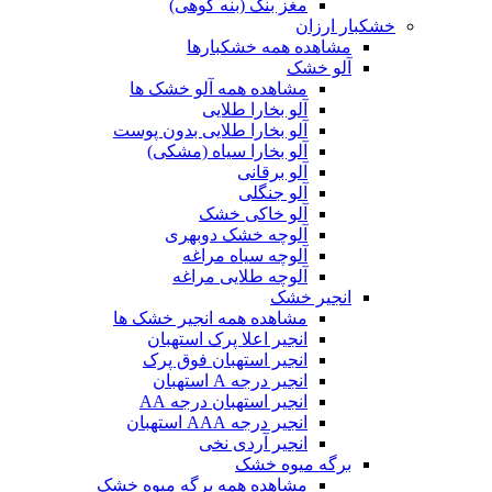
مغز بنک (بنه کوهی)
خشکبار ارزان
مشاهده همه خشکبارها
آلو خشک
مشاهده همه آلو خشک ها
آلو بخارا طلایی
آلو بخارا طلایی بدون پوست
آلو بخارا سیاه (مشکی)
آلو برقانی
آلو جنگلی
آلو خاکی خشک
آلوچه خشک دوبهری
آلوچه سیاه مراغه
آلوچه طلایی مراغه
انجیر خشک
مشاهده همه انجیر خشک ها
انجیر اعلا پرک استهبان
انجیر استهبان فوق پرک
انجیر درجه A استهبان
انجیر استهبان درجه AA
انجیر درجه AAA استهبان
انجیر آردی نخی
برگه میوه خشک
مشاهده همه برگه میوه خشک