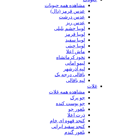
مشاهده همه حبوبات
عدس قرمز (دال)
عدس درشت
عدس ریز
لوبیا چشم بلبلی
لوبیا قرمز
لوبیا سفید
لوبیا چیتی
ماش اعلا
نخود کرمانشاه
لیمو امانی
لپه آذرشهر
باقالی درجه یک
لپه باقالی
غلات
مشاهده همه غلات
جو پرک
جو پوست کنده
بلغور جو
ذرت اعلا
کنجد قهوه ای خام
کنجد سفید ایرانی
بلغور گندم