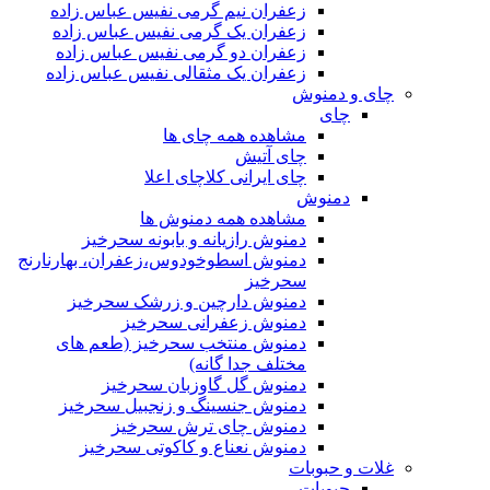
زعفران نیم گرمی نفیس عباس زاده
زعفران یک گرمی نفیس عباس زاده
زعفران دو گرمی نفیس عباس زاده
زعفران یک مثقالی نفیس عباس زاده
چای و دمنوش
چای
مشاهده همه چای ها
چای آتیش
چای ایرانی کلاچای اعلا
دمنوش
مشاهده همه دمنوش ها
دمنوش رازیانه و بابونه سحرخیز
دمنوش اسطوخودوس،زعفران، بهارنارنج
سحرخیز
دمنوش دارچین و زرشک سحرخیز
دمنوش زعفرانی سحرخیز
دمنوش منتخب سحرخیز (طعم های
مختلف جدا گانه)
دمنوش گل گاوزبان سحرخیز
دمنوش جنسینگ و زنجبیل سحرخیز
دمنوش چای ترش سحرخیز
دمنوش نعناع و کاکوتی سحرخیز
غلات و حبوبات
حبوبات