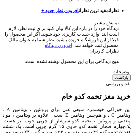
نظرات
مفید ترین نظرات
افزودن نظر جدید +
نمایش بیشتر
دیدگاه خود را در باره این کالا بیان کنید
برای ثبت نظر، لازم
است ابتدا وارد حساب کاربری خود شوید. اگر این محصول را
قبلا از این فروشگاه خریده باشید، نظر شما به عنوان مالک
محصول ثبت خواهد شد.
افزودن دیدگاه
نظرات کاربران
هیچ دیدگاهی برای این محصول نوشته نشده است.
توضیحات
بازگشت
نقد و بررسی
خرید مغز تخمه کدو خام
این خوراکی خوشمزه منبعی غنی برای پروتئین ، ویتامین A ،
ویتامین C ، و هم‌چنین ویتامین E است . علاوه بر ویتامین ، مواد
معدنی و پروتئین ، تخمه کدو سرشار از چربی خوب نیز هست.
یک‌چهارم فنجان تخمه کدو حاوی ۱۵ گرم چربی است. یک ‌ششم
فنجان تخمه کدو ۴۶ درصد منیزیم ، ۵۲ درصد منگنز ، ۲۴ درصد مس