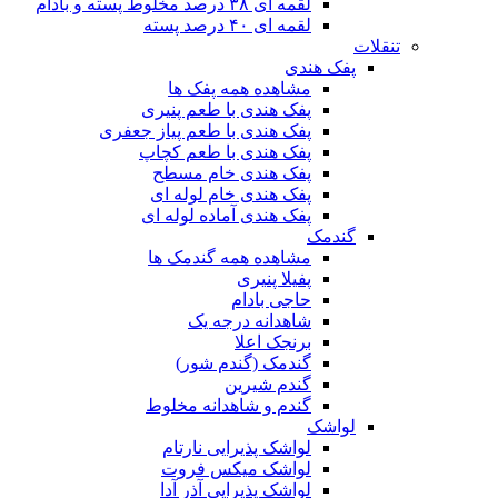
لقمه ای ۳۸ درصد مخلوط پسته و بادام
لقمه ای ۴۰ درصد پسته
تنقلات
پفک هندی
مشاهده همه پفک ها
پفک هندی با طعم پنیری
پفک هندی با طعم پیاز جعفری
پفک هندی با طعم کچاپ
پفک هندی خام مسطح
پفک هندی خام لوله ای
پفک هندی آماده لوله ای
گندمک
مشاهده همه گندمک ها
پفیلا پنیری
حاجی بادام
شاهدانه درجه یک
برنجک اعلا
گندمک (گندم شور)
گندم شیرین
گندم و شاهدانه مخلوط
لواشک
لواشک پذیرایی نارتام
لواشک میکس فروت
لواشک پذیرایی آذر آدا