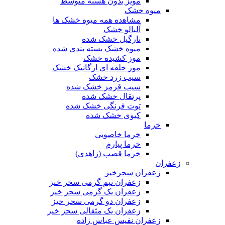
مویز بدون هسته متوسط
میوه خشک
مشاهده همه میوه خشک ها
آلبالو خشک
نارگیل خشک شده
میوه خشک بسته بندی شده
موز کشیده خشک
موز حلقه ای ارگانیک خشک
سیب زرد خشک
سیب قرمز خشک شده
پرتقال خشک شده
توت فرنگی خشک شده
کیوی خشک شده
خرما
خرما خاصویی
خرما پیارم
خرما قصب (زاهدی)
زعفران
زعفران سحرخیز
زعفران نیم گرمی سحر خیز
زعفران یک گرمی سحر خیز
زعفران دو گرمی سحر خیز
زعفران یک مثقالی سحر خیز
زعفران نفیس عباس زاده