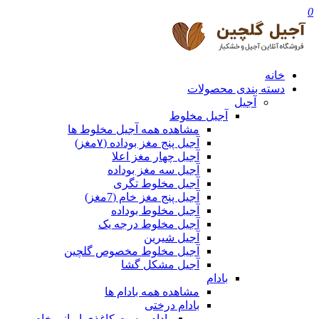
0
خانه
دسته بندی محصولات
آجیل
آجیل مخلوط
مشاهده همه آجیل مخلوط ها
آجیل پنج مغز بوداده (۷مغز)
آجیل چهار مغز اعلا
آجیل سه مغز بوداده
آجیل مخلوط تگری
آجیل پنج مغز خام (7مغز)
آجیل مخلوط بوداده
آجیل مخلوط درجه یک
آجیل شیرین
آجیل مخلوط مخصوص گلچین
آجیل مشکل گشا
بادام
مشاهده همه بادام ها
بادام درختی
بادام پوست کاغذی ایرانی خام