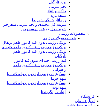
پودر نارگیل
تخم شربتی
خاکشیر اعلا
سنجد تازه
رب انار خانگی شهرضا
شربت گل محمدی و تخم شربتی سحرخیز
شربت هل و زعفران سحرخیز
محصولات رژیمی
همه محصولات رژیمی
پولکی رژیمی بدون قند کامور طعم پرتقال
پولکی رژیمی بدون قند کامور طعم کنجدی
پولکی رژیمی بدون قند کامور طعم
نارگیلی
قند رژیمی حبه ای بدون قند کامور
پولکی رژیمی بدون قند کامور طعم
زعفرانی
بيسکوئيت رژیمی آردجو و جوانه گندم با
شهد خرما
بيسکوئيت رژیمی آردجو و جوانه گندم با
شهد توت
آبنبات رینگی نعنا
فروشگاه
آجیل قسطی
پیگیری سفارشات