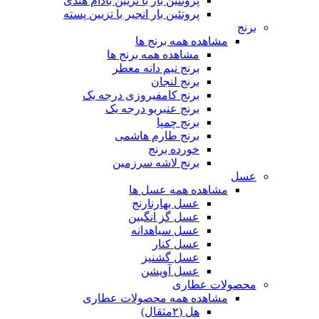
پروتئین بار با تزیین بادام هندی
پروتئین بار انجیر با تزیین پسته
برنج
مشاهده همه برنج ها
مشاهده همه برنج ها
برنج نیم دانه معطر
برنج لنجان
برنج کامفیروزی درجه یک
برنج عنبربو درجه یک
برنج چمپا
برنج طارم هاشمی
خورده برنج
برنج لاشه سرزمین
عسل
مشاهده همه عسل ها
عسل بهارنارنج
عسل گز انگبین
عسل سیاهدانه
عسل کنار
عسل گشنیز
عسل آویشن
محصولات عطاری
مشاهده همه محصولات عطاری
هل (۲مثقال)