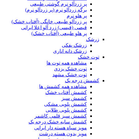
پر زردآلو نرم گوشتی طبیعی
برگه زردآلو نرم (پر زردآلو نرم)
پر هلو نرم
پر زردآلو طبیعی خانگی (آفتاب خشک)
قیصی (قیسی) زرد آلو اعلا ایرانی
پر هلو طبیعی (آفتاب خشک)
زرشک
زرشک پفکی
زرشک دانه اناری
توت خشک
مشاهده همه توت ها
توت خشک یزدی
توت خشک مشهد
کشمش درجه یک
مشاهده همه کشمش ها
کشمش آفتاب خشک
کشمش سبز
کشمش پلویی مشکی
کشمش پلویی طلایی
کشمش سبز قلمی کاشمر
کشمش سایه خشک درجه یک
مویز سیاه هسته دار ایرانی
مویز بدون هسته درشت