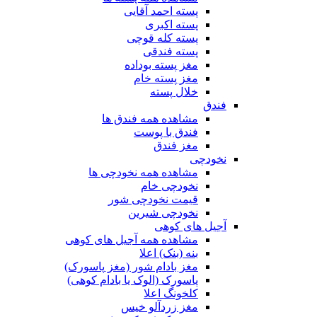
پسته احمد آقایی
پسته اکبری
پسته کله قوچی
پسته فندقی
مغز پسته بوداده
مغز پسته خام
خلال پسته
فندق
مشاهده همه فندق ها
فندق با پوست
مغز فندق
نخودچی
مشاهده همه نخودچی ها
نخودچی خام
قیمت نخودچی شور
نخودچی شیرین
آجیل های کوهی
مشاهده همه آجیل های کوهی
بنه (بنک) اعلا
مغز بادام شور (مغز پاسورک)
پاسورک (الوک یا بادام کوهی)
کلخونگ اعلا
مغز زردآلو خیس