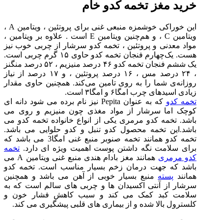
خرید مغز تخمه کدو خام
این خوراکی خوشمزه منبعی غنی برای پروتئین ، ویتامین A ،
ویتامین C ، و هم‌چنین ویتامین E است . علاوه بر ویتامین ،
مواد معدنی و پروتئین ، تخمه کدو سرشار از چربی خوب نیز
هست. یک‌چهارم فنجان تخمه کدو حاوی ۱۵ گرم چربی است.
یک ‌ششم فنجان تخمه کدو ۴۶ درصد منیزیم ، ۵۲ درصد منگنز
، ۲۴ درصد مس ، ۱۶ درصد پروتئین ، و ۱۷ درصد از نیاز
روزانه‌ی شما را به روی تامین می‌کند. همچنین حاوی مقدار
زیادی اسیدهای چرب امگا۶ و امگا۳ است.
تخمه کدو
که به عنوان Pepita نیز نام برده می شود دانه ای
کوچک اما سرشار از مواد مغذی چون منیزیم و روی می
باشد. تخمه کدو مرمری یکی از انواع خانواده تخمه کدو می
باشد.این تخمه محصول کدو تنبل و کدو حلوایی می باشد.
تخمه کدو همانند تخمه صنوبر منبع غنی امگا3 می باشد که
برای سلامت نگه داشتن پوست اهمیت ویژه ای دارد.
تخمه
کدو مرمری
همانند مغز بادام هندی منبع غنی ویتامین A می
باشد که جهت درمان زخم بسیار مناسب است. تخمه کدو
همانند
پسته
منبع بسیار خوبی از آهن می باشد و همچنین
سرشار از آنتی اکسیدان ها و چربی های سالم است که به
سلامت کبد کمک می کند و سبب کاهش فشار خون و
کلسترول بالا شده و از بیماری های قلبی پیشگیری می کند.