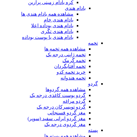
کره بادام زمینی پرارین
بادام هندی
مشاهده همه بادام هندی ها
بادام هندی خام
بادام هندی بوداده اعلا
بادام هندی تگری
بادام هندی با پوست بوداده
تخمه
مشاهده همه تخمه ها
تخمه ژاپنی درجه یک
تخمه گرمک
تخمه آفتابگردان
خرید تخمه کدو
تخمه هندوانه
گردو
مشاهده همه گردوها
گردو پوست کاغذی درجه یک
گردو مراغه
گردو تویسرکان درجه یک
مغز گردو فسنجانی
مغز گردو ایرانی سفید (سوپر)
مغز گردوی درجه یک
پسته
مشاهده همه پسته ها