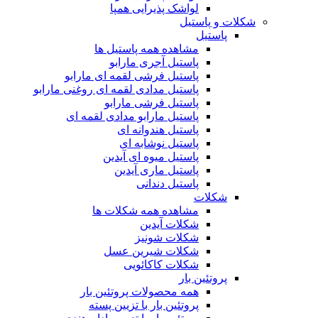
لواشک پذیرایی همپا
شکلات و پاستیل
پاستیل
مشاهده همه پاستیل ها
پاستیل آجری مارابو
پاستیل فرشی لقمه ای مارابو
پاستیل مدادی لقمه ای روغنی مارابو
پاستیل فرشی مارابو
پاستیل مارابو مدادی لقمه ای
پاستیل هندوانه ای
پاستیل نوشابه ای
پاستیل میوه ای آیدین
پاستیل ماری آیدین
پاستیل دندانی
شکلات
مشاهده همه شکلات ها
شکلات آیدین
شکلات شونیز
شکلات شیرین عسل
شکلات کاکائویی
پروتئین بار
همه محصولات پروتئین بار
پروتئین بار با تزیین پسته