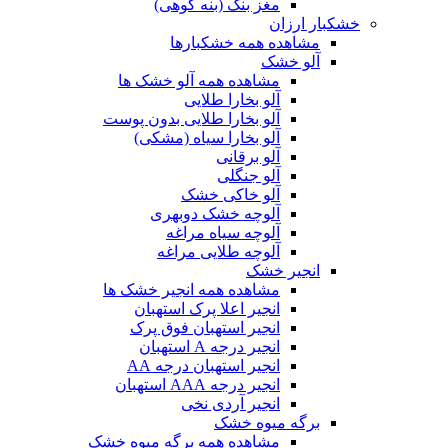
مغز بنک (بنه کوهی)
خشکبار ارزان
مشاهده همه خشکبارها
آلو خشک
مشاهده همه آلو خشک ها
آلو بخارا طلایی
آلو بخارا طلایی بدون پوست
آلو بخارا سیاه (مشکی)
آلو برقانی
آلو جنگلی
آلو خاکی خشک
آلوچه خشک دوبهری
آلوچه سیاه مراغه
آلوچه طلایی مراغه
انجیر خشک
مشاهده همه انجیر خشک ها
انجیر اعلا پرک استهبان
انجیر استهبان فوق پرک
انجیر درجه A استهبان
انجیر استهبان درجه AA
انجیر درجه AAA استهبان
انجیر آردی نخی
برگه میوه خشک
مشاهده همه برگه میوه خشک