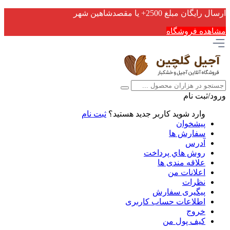
ارسال رایگان مبلغ 2500+ یا مقصدشاهین شهر
مشاهده فروشگاه
ورود/ثبت نام
وارد شوید
کاربر جدید هستید؟
ثبت نام
پیشخوان
سفارش ها
آدرس
روش هاي پرداخت
علاقه مندی ها
اعلانات من
نظرات
پیگیری سفارش
اطلاعات حساب كاربری
خروج
کیف پول من