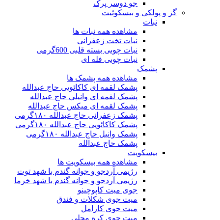
جو دوسر پرک
گز و پولکی و بیسکوئیت
نبات
مشاهده همه نبات ها
نبات تخت زعفرانی
نبات چوبی بسته قلبی 600گرمی
نبات چوبی فله ای
پشمک
مشاهده همه پشمک ها
پشمک لقمه ای کاکائویی حاج عبدالله
پشمک لقمه ای وانیلی حاج عبدالله
پشمک لقمه ای میکس حاج عبدالله
پشمک زعفرانی حاج عبدالله ۱۸۰گرمی
پشمک کاکائویی حاج عبدالله ۱۸۰گرمی
پشمک وانیل حاج عبدالله ۱۸۰گرمی
پشمک حاج عبدالله
بیسکویت
مشاهده همه بیسکویت ها
رژیمی آردجو و جوانه گندم با شهد توت
رژیمی آردجو و جوانه گندم با شهد خرما
جوی میت کاپوچینو
میت جوی شکلات و فندق
میت جوی کارامل
میت جوی کره محلی