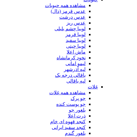
مشاهده همه حبوبات
عدس قرمز (دال)
عدس درشت
عدس ریز
لوبیا چشم بلبلی
لوبیا قرمز
لوبیا سفید
لوبیا چیتی
ماش اعلا
نخود کرمانشاه
لیمو امانی
لپه آذرشهر
باقالی درجه یک
لپه باقالی
غلات
مشاهده همه غلات
جو پرک
جو پوست کنده
بلغور جو
ذرت اعلا
کنجد قهوه ای خام
کنجد سفید ایرانی
بلغور گندم