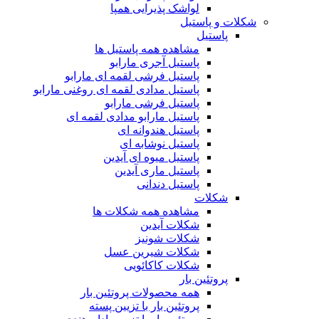
لواشک پذیرایی همپا
شکلات و پاستیل
پاستیل
مشاهده همه پاستیل ها
پاستیل آجری مارابو
پاستیل فرشی لقمه ای مارابو
پاستیل مدادی لقمه ای روغنی مارابو
پاستیل فرشی مارابو
پاستیل مارابو مدادی لقمه ای
پاستیل هندوانه ای
پاستیل نوشابه ای
پاستیل میوه ای آیدین
پاستیل ماری آیدین
پاستیل دندانی
شکلات
مشاهده همه شکلات ها
شکلات آیدین
شکلات شونیز
شکلات شیرین عسل
شکلات کاکائویی
پروتئین بار
همه محصولات پروتئین بار
پروتئین بار با تزیین پسته