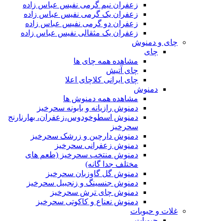
زعفران نیم گرمی نفیس عباس زاده
زعفران یک گرمی نفیس عباس زاده
زعفران دو گرمی نفیس عباس زاده
زعفران یک مثقالی نفیس عباس زاده
چای و دمنوش
چای
مشاهده همه چای ها
چای آتیش
چای ایرانی کلاچای اعلا
دمنوش
مشاهده همه دمنوش ها
دمنوش رازیانه و بابونه سحرخیز
دمنوش اسطوخودوس،زعفران، بهارنارنج
سحرخیز
دمنوش دارچین و زرشک سحرخیز
دمنوش زعفرانی سحرخیز
دمنوش منتخب سحرخیز (طعم های
مختلف جدا گانه)
دمنوش گل گاوزبان سحرخیز
دمنوش جنسینگ و زنجبیل سحرخیز
دمنوش چای ترش سحرخیز
دمنوش نعناع و کاکوتی سحرخیز
غلات و حبوبات
حبوبات