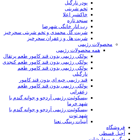
پودر نارگیل
تخم شربتی
خاکشیر اعلا
سنجد تازه
رب انار خانگی شهرضا
شربت گل محمدی و تخم شربتی سحرخیز
شربت هل و زعفران سحرخیز
محصولات رژیمی
همه محصولات رژیمی
پولکی رژیمی بدون قند کامور طعم پرتقال
پولکی رژیمی بدون قند کامور طعم کنجدی
پولکی رژیمی بدون قند کامور طعم
نارگیلی
قند رژیمی حبه ای بدون قند کامور
پولکی رژیمی بدون قند کامور طعم
زعفرانی
بيسکوئيت رژیمی آردجو و جوانه گندم با
شهد خرما
بيسکوئيت رژیمی آردجو و جوانه گندم با
شهد توت
آبنبات رینگی نعنا
فروشگاه
آجیل قسطی
پیگیری سفارشات