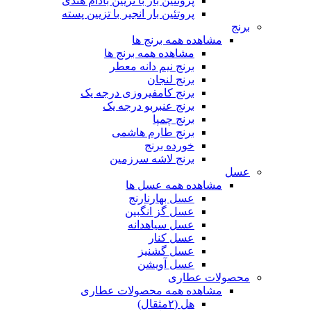
پروتئین بار با تزیین بادام هندی
پروتئین بار انجیر با تزیین پسته
برنج
مشاهده همه برنج ها
مشاهده همه برنج ها
برنج نیم دانه معطر
برنج لنجان
برنج کامفیروزی درجه یک
برنج عنبربو درجه یک
برنج چمپا
برنج طارم هاشمی
خورده برنج
برنج لاشه سرزمین
عسل
مشاهده همه عسل ها
عسل بهارنارنج
عسل گز انگبین
عسل سیاهدانه
عسل کنار
عسل گشنیز
عسل آویشن
محصولات عطاری
مشاهده همه محصولات عطاری
هل (۲مثقال)