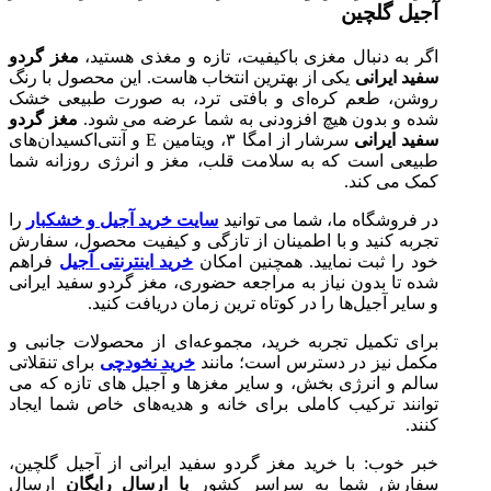
آجیل گلچین
اگر به دنبال مغزی باکیفیت، تازه و مغذی هستید،
مغز گردو
سفید ایرانی
یکی از بهترین انتخاب‌ هاست. این محصول با رنگ
روشن، طعم کره‌ای و بافتی ترد، به‌ صورت طبیعی خشک
شده و بدون هیچ افزودنی به شما عرضه می‌ شود.
مغز گردو
سفید ایرانی
سرشار از امگا ۳، ویتامین E و آنتی‌اکسیدان‌های
طبیعی است که به سلامت قلب، مغز و انرژی روزانه شما
کمک می‌ کند.
در فروشگاه ما، شما می‌ توانید
سایت خرید آجیل و خشکبار
را
تجربه کنید و با اطمینان از تازگی و کیفیت محصول، سفارش
خود را ثبت نمایید. همچنین امکان
خرید اینترنتی آجیل
فراهم
شده تا بدون نیاز به مراجعه حضوری، مغز گردو سفید ایرانی
و سایر آجیل‌ها را در کوتاه‌ ترین زمان دریافت کنید.
برای تکمیل تجربه خرید، مجموعه‌ای از محصولات جانبی و
مکمل نیز در دسترس است؛ مانند
خرید نخودچی
برای تنقلاتی
سالم و انرژی‌ بخش، و سایر مغزها و آجیل‌ های تازه که می‌
توانند ترکیب کاملی برای خانه و هدیه‌های خاص شما ایجاد
کنند.
خبر خوب: با خرید مغز گردو سفید ایرانی از آجیل گلچین،
سفارش شما به سراسر کشور
با ارسال رایگان
ارسال