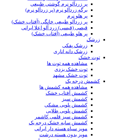
پر زردآلو نرم گوشتی طبیعی
برگه زردآلو نرم (پر زردآلو نرم)
پر هلو نرم
پر زردآلو طبیعی خانگی (آفتاب خشک)
قیصی (قیسی) زرد آلو اعلا ایرانی
پر هلو طبیعی (آفتاب خشک)
زرشک
زرشک پفکی
زرشک دانه اناری
توت خشک
مشاهده همه توت ها
توت خشک یزدی
توت خشک مشهد
کشمش درجه یک
مشاهده همه کشمش ها
کشمش آفتاب خشک
کشمش سبز
کشمش پلویی مشکی
کشمش پلویی طلایی
کشمش سبز قلمی کاشمر
کشمش سایه خشک درجه یک
مویز سیاه هسته دار ایرانی
مویز بدون هسته درشت