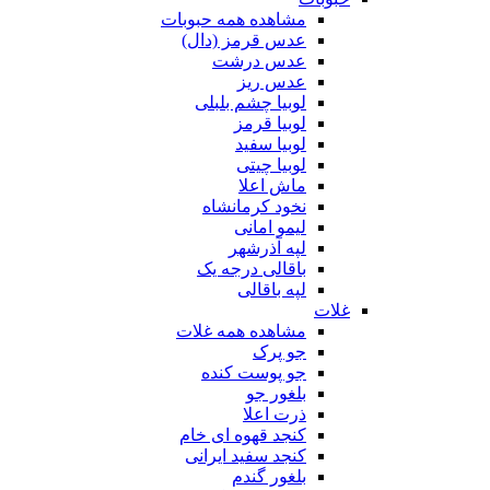
مشاهده همه حبوبات
عدس قرمز (دال)
عدس درشت
عدس ریز
لوبیا چشم بلبلی
لوبیا قرمز
لوبیا سفید
لوبیا چیتی
ماش اعلا
نخود کرمانشاه
لیمو امانی
لپه آذرشهر
باقالی درجه یک
لپه باقالی
غلات
مشاهده همه غلات
جو پرک
جو پوست کنده
بلغور جو
ذرت اعلا
کنجد قهوه ای خام
کنجد سفید ایرانی
بلغور گندم