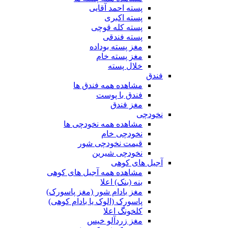
پسته احمد آقایی
پسته اکبری
پسته کله قوچی
پسته فندقی
مغز پسته بوداده
مغز پسته خام
خلال پسته
فندق
مشاهده همه فندق ها
فندق با پوست
مغز فندق
نخودچی
مشاهده همه نخودچی ها
نخودچی خام
قیمت نخودچی شور
نخودچی شیرین
آجیل های کوهی
مشاهده همه آجیل های کوهی
بنه (بنک) اعلا
مغز بادام شور (مغز پاسورک)
پاسورک (الوک یا بادام کوهی)
کلخونگ اعلا
مغز زردآلو خیس