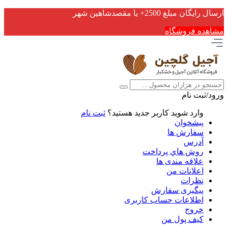
ارسال رایگان مبلغ 2500+ یا مقصدشاهین شهر
مشاهده فروشگاه
ورود/ثبت نام
وارد شوید
کاربر جدید هستید؟
ثبت نام
پیشخوان
سفارش ها
آدرس
روش هاي پرداخت
علاقه مندی ها
اعلانات من
نظرات
پیگیری سفارش
اطلاعات حساب كاربری
خروج
کیف پول من