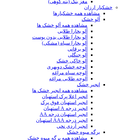
مغز بنک (بنه کوهی)
خشکبار ارزان
مشاهده همه خشکبارها
آلو خشک
مشاهده همه آلو خشک ها
آلو بخارا طلایی
آلو بخارا طلایی بدون پوست
آلو بخارا سیاه (مشکی)
آلو برقانی
آلو جنگلی
آلو خاکی خشک
آلوچه خشک دوبهری
آلوچه سیاه مراغه
آلوچه طلایی مراغه
انجیر خشک
مشاهده همه انجیر خشک ها
انجیر اعلا پرک استهبان
انجیر استهبان فوق پرک
انجیر درجه A استهبان
انجیر استهبان درجه AA
انجیر درجه AAA استهبان
انجیر آردی نخی
برگه میوه خشک
مشاهده همه برگه میوه خشک