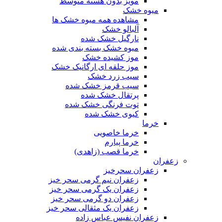
مویز بدون هسته متوسط
میوه خشک
مشاهده همه میوه خشک ها
آلبالو خشک
نارگیل خشک شده
میوه خشک بسته بندی شده
موز کشیده خشک
موز حلقه ای ارگانیک خشک
سیب زرد خشک
سیب قرمز خشک شده
پرتقال خشک شده
توت فرنگی خشک شده
کیوی خشک شده
خرما
خرما خاصویی
خرما پیارم
خرما قصب (زاهدی)
زعفران
زعفران سحرخیز
زعفران نیم گرمی سحر خیز
زعفران یک گرمی سحر خیز
زعفران دو گرمی سحر خیز
زعفران یک مثقالی سحر خیز
زعفران نفیس عباس زاده