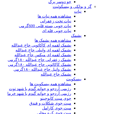
جو دوسر پرک
گز و پولکی و بیسکوئیت
نبات
مشاهده همه نبات ها
نبات تخت زعفرانی
نبات چوبی بسته قلبی 600گرمی
نبات چوبی فله ای
پشمک
مشاهده همه پشمک ها
پشمک لقمه ای کاکائویی حاج عبدالله
پشمک لقمه ای وانیلی حاج عبدالله
پشمک لقمه ای میکس حاج عبدالله
پشمک زعفرانی حاج عبدالله ۱۸۰گرمی
پشمک کاکائویی حاج عبدالله ۱۸۰گرمی
پشمک وانیل حاج عبدالله ۱۸۰گرمی
پشمک حاج عبدالله
بیسکویت
مشاهده همه بیسکویت ها
رژیمی آردجو و جوانه گندم با شهد توت
رژیمی آردجو و جوانه گندم با شهد خرما
جوی میت کاپوچینو
میت جوی شکلات و فندق
میت جوی کارامل
میت جوی کره محلی