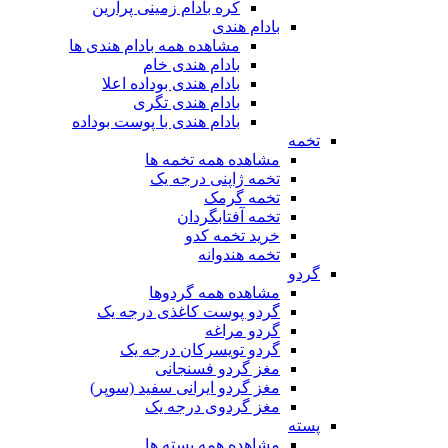
کره بادام زمینی پرارین
بادام هندی
مشاهده همه بادام هندی ها
بادام هندی خام
بادام هندی بوداده اعلا
بادام هندی تگری
بادام هندی با پوست بوداده
تخمه
مشاهده همه تخمه ها
تخمه ژاپنی درجه یک
تخمه گرمک
تخمه آفتابگردان
خرید تخمه کدو
تخمه هندوانه
گردو
مشاهده همه گردوها
گردو پوست کاغذی درجه یک
گردو مراغه
گردو تویسرکان درجه یک
مغز گردو فسنجانی
مغز گردو ایرانی سفید (سوپر)
مغز گردوی درجه یک
پسته
مشاهده همه پسته ها