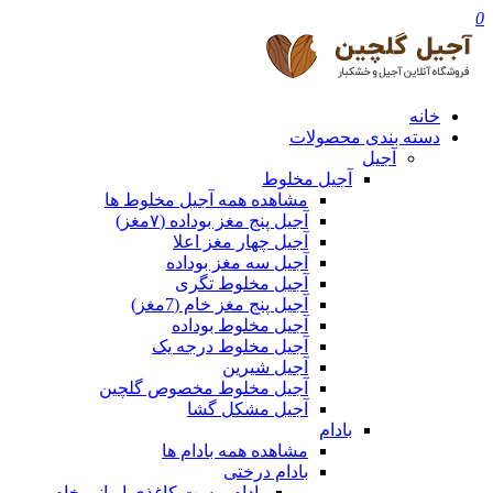
0
خانه
دسته بندی محصولات
آجیل
آجیل مخلوط
مشاهده همه آجیل مخلوط ها
آجیل پنج مغز بوداده (۷مغز)
آجیل چهار مغز اعلا
آجیل سه مغز بوداده
آجیل مخلوط تگری
آجیل پنج مغز خام (7مغز)
آجیل مخلوط بوداده
آجیل مخلوط درجه یک
آجیل شیرین
آجیل مخلوط مخصوص گلچین
آجیل مشکل گشا
بادام
مشاهده همه بادام ها
بادام درختی
بادام پوست کاغذی ایرانی خام