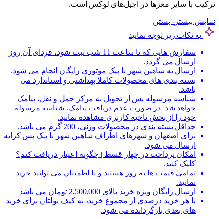
ترکیب با سایر مغزها در آجیل‌های لوکس است.
نمایش بیشتر
- بستن
به نکات زیر توجه نمایید
سفارش هایی که تا ساعت 11 شب ثبت شود، فردای آن روز
ارسال می گردد.
ارسال به شاهین شهر با پیک موتوری رایگان انجام می شود.
بسته بندی های محصولات کاملا بهداشتی و استاندارد می
باشد.
شناسه مرسوله پس از تحویل به مرکز حمل و نقل، پیامک
خواهد شد. در صورت عدم دریافت پیامک، شناسه مرسوله
خود را از بخش ناحیه کاربری مشاهده نمایید.
حداقل بسته بندی در محصولات وزنی، 200 گرم می باشد.
برای اصفهان و شهرهای اطراف شاهین شهر با پیک پس کرایه
ارسال می شود.
امکان پرداخت در چهار قسط | چگونه اعتبار دریافت کنم؟
کلیک کنید.
تمامی قیمت ها به روز هستند و با اطمینان می توانید خرید
نمایید.
ارسال رایگان ویژه خرید بالای 2,500,000 تومان می باشد
با هر خرید درصدی از مجموع خرید، به کیف پولتان برای خرید
های بعدی بازگردانده می شود.