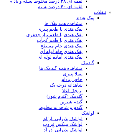
لقمه ای ۳۸ درصد مخلوط پسته و بادام
لقمه ای ۴۰ درصد پسته
تنقلات
پفک هندی
مشاهده همه پفک ها
پفک هندی با طعم پنیری
پفک هندی با طعم پیاز جعفری
پفک هندی با طعم کچاپ
پفک هندی خام مسطح
پفک هندی خام لوله ای
پفک هندی آماده لوله ای
گندمک
مشاهده همه گندمک ها
پفیلا پنیری
حاجی بادام
شاهدانه درجه یک
برنجک اعلا
گندمک (گندم شور)
گندم شیرین
گندم و شاهدانه مخلوط
لواشک
لواشک پذیرایی نارتام
لواشک میکس فروت
لواشک پذیرایی آذر آدا