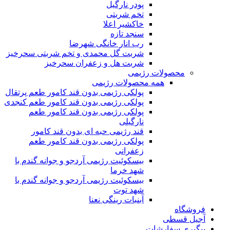
پودر نارگیل
تخم شربتی
خاکشیر اعلا
سنجد تازه
رب انار خانگی شهرضا
شربت گل محمدی و تخم شربتی سحرخیز
شربت هل و زعفران سحرخیز
محصولات رژیمی
همه محصولات رژیمی
پولکی رژیمی بدون قند کامور طعم پرتقال
پولکی رژیمی بدون قند کامور طعم کنجدی
پولکی رژیمی بدون قند کامور طعم
نارگیلی
قند رژیمی حبه ای بدون قند کامور
پولکی رژیمی بدون قند کامور طعم
زعفرانی
بيسکوئيت رژیمی آردجو و جوانه گندم با
شهد خرما
بيسکوئيت رژیمی آردجو و جوانه گندم با
شهد توت
آبنبات رینگی نعنا
فروشگاه
آجیل قسطی
پیگیری سفارشات