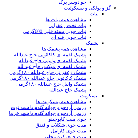
جو دوسر پرک
گز و پولکی و بیسکوئیت
نبات
مشاهده همه نبات ها
نبات تخت زعفرانی
نبات چوبی بسته قلبی 600گرمی
نبات چوبی فله ای
پشمک
مشاهده همه پشمک ها
پشمک لقمه ای کاکائویی حاج عبدالله
پشمک لقمه ای وانیلی حاج عبدالله
پشمک لقمه ای میکس حاج عبدالله
پشمک زعفرانی حاج عبدالله ۱۸۰گرمی
پشمک کاکائویی حاج عبدالله ۱۸۰گرمی
پشمک وانیل حاج عبدالله ۱۸۰گرمی
پشمک حاج عبدالله
بیسکویت
مشاهده همه بیسکویت ها
رژیمی آردجو و جوانه گندم با شهد توت
رژیمی آردجو و جوانه گندم با شهد خرما
جوی میت کاپوچینو
میت جوی شکلات و فندق
میت جوی کارامل
میت جوی کره محلی