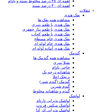
لقمه ای ۳۸ درصد مخلوط پسته و بادام
لقمه ای ۴۰ درصد پسته
تنقلات
پفک هندی
مشاهده همه پفک ها
پفک هندی با طعم پنیری
پفک هندی با طعم پیاز جعفری
پفک هندی با طعم کچاپ
پفک هندی خام مسطح
پفک هندی خام لوله ای
پفک هندی آماده لوله ای
گندمک
مشاهده همه گندمک ها
پفیلا پنیری
حاجی بادام
شاهدانه درجه یک
برنجک اعلا
گندمک (گندم شور)
گندم شیرین
گندم و شاهدانه مخلوط
لواشک
لواشک پذیرایی نارتام
لواشک میکس فروت
لواشک پذیرایی آذر آدا