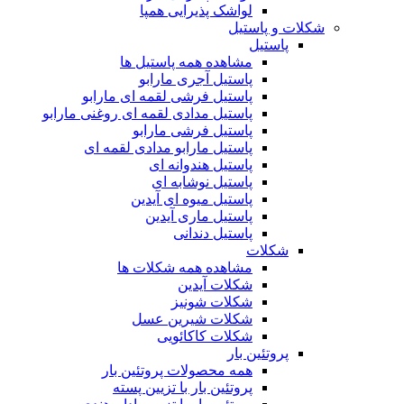
لواشک پذیرایی همپا
شکلات و پاستیل
پاستیل
مشاهده همه پاستیل ها
پاستیل آجری مارابو
پاستیل فرشی لقمه ای مارابو
پاستیل مدادی لقمه ای روغنی مارابو
پاستیل فرشی مارابو
پاستیل مارابو مدادی لقمه ای
پاستیل هندوانه ای
پاستیل نوشابه ای
پاستیل میوه ای آیدین
پاستیل ماری آیدین
پاستیل دندانی
شکلات
مشاهده همه شکلات ها
شکلات آیدین
شکلات شونیز
شکلات شیرین عسل
شکلات کاکائویی
پروتئین بار
همه محصولات پروتئین بار
پروتئین بار با تزیین پسته