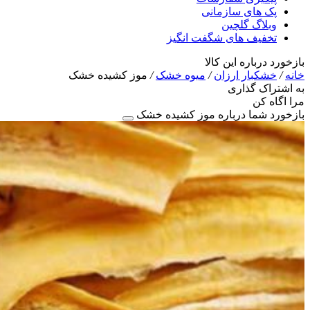
پک های سازمانی
وبلاگ گلچین
تخفیف های شگفت انگیز
بازخورد درباره این کالا
خانه
/
خشکبار ارزان
/
میوه خشک
/
موز کشیده خشک
به اشتراک گذاری
مرا اگاه کن
بازخورد شما درباره موز کشیده خشک