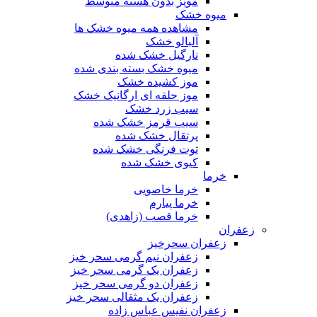
مویز بدون هسته متوسط
میوه خشک
مشاهده همه میوه خشک ها
آلبالو خشک
نارگیل خشک شده
میوه خشک بسته بندی شده
موز کشیده خشک
موز حلقه ای ارگانیک خشک
سیب زرد خشک
سیب قرمز خشک شده
پرتقال خشک شده
توت فرنگی خشک شده
کیوی خشک شده
خرما
خرما خاصویی
خرما پیارم
خرما قصب (زاهدی)
زعفران
زعفران سحرخیز
زعفران نیم گرمی سحر خیز
زعفران یک گرمی سحر خیز
زعفران دو گرمی سحر خیز
زعفران یک مثقالی سحر خیز
زعفران نفیس عباس زاده