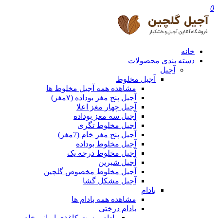
0
خانه
دسته بندی محصولات
آجیل
آجیل مخلوط
مشاهده همه آجیل مخلوط ها
آجیل پنج مغز بوداده (۷مغز)
آجیل چهار مغز اعلا
آجیل سه مغز بوداده
آجیل مخلوط تگری
آجیل پنج مغز خام (7مغز)
آجیل مخلوط بوداده
آجیل مخلوط درجه یک
آجیل شیرین
آجیل مخلوط مخصوص گلچین
آجیل مشکل گشا
بادام
مشاهده همه بادام ها
بادام درختی
بادام پوست کاغذی ایرانی خام