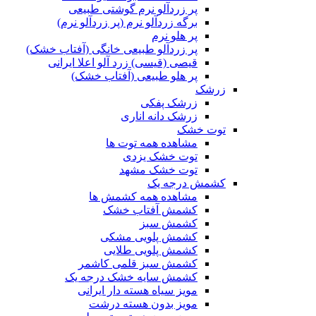
پر زردآلو نرم گوشتی طبیعی
برگه زردآلو نرم (پر زردآلو نرم)
پر هلو نرم
پر زردآلو طبیعی خانگی (آفتاب خشک)
قیصی (قیسی) زرد آلو اعلا ایرانی
پر هلو طبیعی (آفتاب خشک)
زرشک
زرشک پفکی
زرشک دانه اناری
توت خشک
مشاهده همه توت ها
توت خشک یزدی
توت خشک مشهد
کشمش درجه یک
مشاهده همه کشمش ها
کشمش آفتاب خشک
کشمش سبز
کشمش پلویی مشکی
کشمش پلویی طلایی
کشمش سبز قلمی کاشمر
کشمش سایه خشک درجه یک
مویز سیاه هسته دار ایرانی
مویز بدون هسته درشت