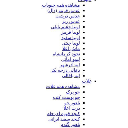
مشاهده همه حبوبات
عدس قرمز (دال)
عدس درشت
عدس ریز
لوبیا چشم بلبلی
لوبیا قرمز
لوبیا سفید
لوبیا چیتی
ماش اعلا
نخود کرمانشاه
لیمو امانی
لپه آذرشهر
باقالی درجه یک
لپه باقالی
غلات
مشاهده همه غلات
جو پرک
جو پوست کنده
بلغور جو
ذرت اعلا
کنجد قهوه ای خام
کنجد سفید ایرانی
بلغور گندم