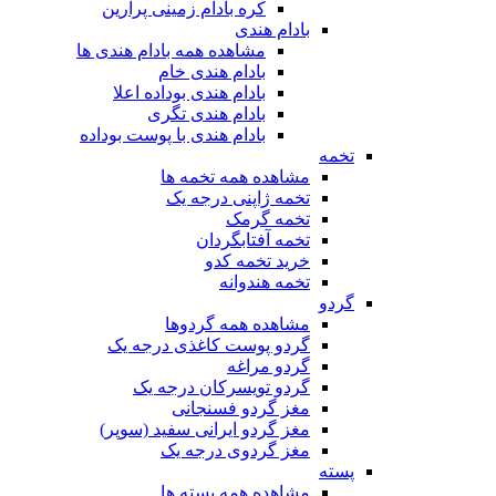
کره بادام زمینی پرارین
بادام هندی
مشاهده همه بادام هندی ها
بادام هندی خام
بادام هندی بوداده اعلا
بادام هندی تگری
بادام هندی با پوست بوداده
تخمه
مشاهده همه تخمه ها
تخمه ژاپنی درجه یک
تخمه گرمک
تخمه آفتابگردان
خرید تخمه کدو
تخمه هندوانه
گردو
مشاهده همه گردوها
گردو پوست کاغذی درجه یک
گردو مراغه
گردو تویسرکان درجه یک
مغز گردو فسنجانی
مغز گردو ایرانی سفید (سوپر)
مغز گردوی درجه یک
پسته
مشاهده همه پسته ها