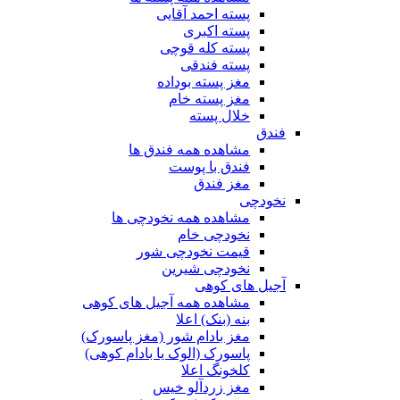
پسته احمد آقایی
پسته اکبری
پسته کله قوچی
پسته فندقی
مغز پسته بوداده
مغز پسته خام
خلال پسته
فندق
مشاهده همه فندق ها
فندق با پوست
مغز فندق
نخودچی
مشاهده همه نخودچی ها
نخودچی خام
قیمت نخودچی شور
نخودچی شیرین
آجیل های کوهی
مشاهده همه آجیل های کوهی
بنه (بنک) اعلا
مغز بادام شور (مغز پاسورک)
پاسورک (الوک یا بادام کوهی)
کلخونگ اعلا
مغز زردآلو خیس