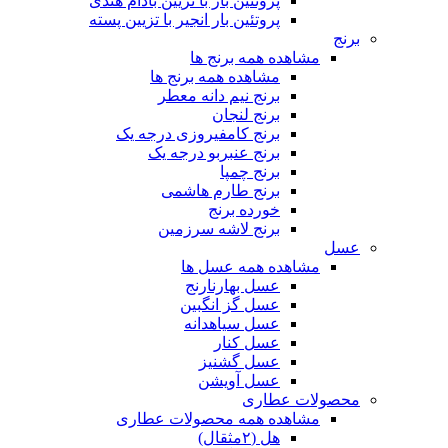
پروتئین بار با تزیین بادام هندی
پروتئین بار انجیر با تزیین پسته
برنج
مشاهده همه برنج ها
مشاهده همه برنج ها
برنج نیم دانه معطر
برنج لنجان
برنج کامفیروزی درجه یک
برنج عنبربو درجه یک
برنج چمپا
برنج طارم هاشمی
خورده برنج
برنج لاشه سرزمین
عسل
مشاهده همه عسل ها
عسل بهارنارنج
عسل گز انگبین
عسل سیاهدانه
عسل کنار
عسل گشنیز
عسل آویشن
محصولات عطاری
مشاهده همه محصولات عطاری
هل (۲مثقال)