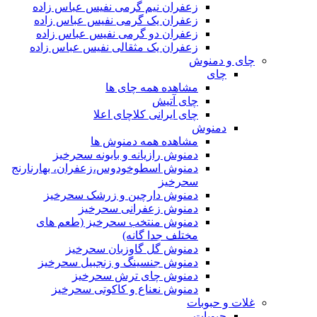
زعفران نیم گرمی نفیس عباس زاده
زعفران یک گرمی نفیس عباس زاده
زعفران دو گرمی نفیس عباس زاده
زعفران یک مثقالی نفیس عباس زاده
چای و دمنوش
چای
مشاهده همه چای ها
چای آتیش
چای ایرانی کلاچای اعلا
دمنوش
مشاهده همه دمنوش ها
دمنوش رازیانه و بابونه سحرخیز
دمنوش اسطوخودوس،زعفران، بهارنارنج
سحرخیز
دمنوش دارچین و زرشک سحرخیز
دمنوش زعفرانی سحرخیز
دمنوش منتخب سحرخیز (طعم های
مختلف جدا گانه)
دمنوش گل گاوزبان سحرخیز
دمنوش جنسینگ و زنجبیل سحرخیز
دمنوش چای ترش سحرخیز
دمنوش نعناع و کاکوتی سحرخیز
غلات و حبوبات
حبوبات