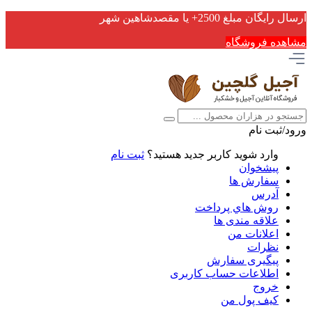
ارسال رایگان مبلغ 2500+ یا مقصدشاهین شهر
مشاهده فروشگاه
ورود/ثبت نام
وارد شوید
کاربر جدید هستید؟
ثبت نام
پیشخوان
سفارش ها
آدرس
روش هاي پرداخت
علاقه مندی ها
اعلانات من
نظرات
پیگیری سفارش
اطلاعات حساب كاربری
خروج
کیف پول من