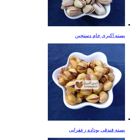
پسته اکبری خام دستچین
پسته فندقی بوداده زعفرانی