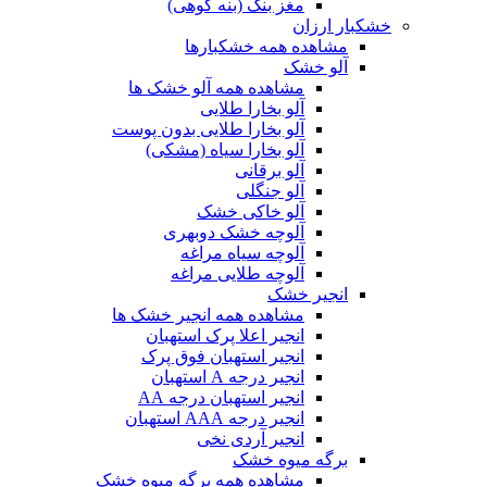
مغز بنک (بنه کوهی)
خشکبار ارزان
مشاهده همه خشکبارها
آلو خشک
مشاهده همه آلو خشک ها
آلو بخارا طلایی
آلو بخارا طلایی بدون پوست
آلو بخارا سیاه (مشکی)
آلو برقانی
آلو جنگلی
آلو خاکی خشک
آلوچه خشک دوبهری
آلوچه سیاه مراغه
آلوچه طلایی مراغه
انجیر خشک
مشاهده همه انجیر خشک ها
انجیر اعلا پرک استهبان
انجیر استهبان فوق پرک
انجیر درجه A استهبان
انجیر استهبان درجه AA
انجیر درجه AAA استهبان
انجیر آردی نخی
برگه میوه خشک
مشاهده همه برگه میوه خشک