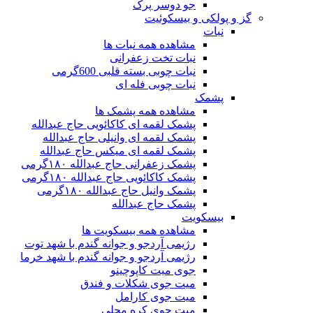
جو دوسر پرک
گز و پولکی و بیسکوئیت
نبات
مشاهده همه نبات ها
نبات تخت زعفرانی
نبات چوبی بسته قلبی 600گرمی
نبات چوبی فله ای
پشمک
مشاهده همه پشمک ها
پشمک لقمه ای کاکائویی حاج عبدالله
پشمک لقمه ای وانیلی حاج عبدالله
پشمک لقمه ای میکس حاج عبدالله
پشمک زعفرانی حاج عبدالله ۱۸۰گرمی
پشمک کاکائویی حاج عبدالله ۱۸۰گرمی
پشمک وانیل حاج عبدالله ۱۸۰گرمی
پشمک حاج عبدالله
بیسکویت
مشاهده همه بیسکویت ها
رژیمی آردجو و جوانه گندم با شهد توت
رژیمی آردجو و جوانه گندم با شهد خرما
جوی میت کاپوچینو
میت جوی شکلات و فندق
میت جوی کارامل
میت جوی کره محلی