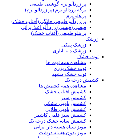
پر زردآلو نرم گوشتی طبیعی
برگه زردآلو نرم (پر زردآلو نرم)
پر هلو نرم
پر زردآلو طبیعی خانگی (آفتاب خشک)
قیصی (قیسی) زرد آلو اعلا ایرانی
پر هلو طبیعی (آفتاب خشک)
زرشک
زرشک پفکی
زرشک دانه اناری
توت خشک
مشاهده همه توت ها
توت خشک یزدی
توت خشک مشهد
کشمش درجه یک
مشاهده همه کشمش ها
کشمش آفتاب خشک
کشمش سبز
کشمش پلویی مشکی
کشمش پلویی طلایی
کشمش سبز قلمی کاشمر
کشمش سایه خشک درجه یک
مویز سیاه هسته دار ایرانی
مویز بدون هسته درشت