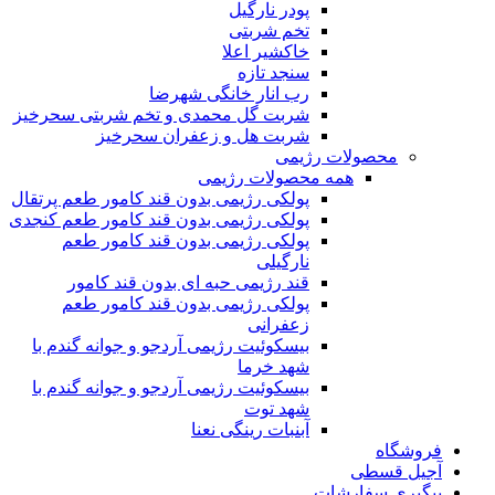
پودر نارگیل
تخم شربتی
خاکشیر اعلا
سنجد تازه
رب انار خانگی شهرضا
شربت گل محمدی و تخم شربتی سحرخیز
شربت هل و زعفران سحرخیز
محصولات رژیمی
همه محصولات رژیمی
پولکی رژیمی بدون قند کامور طعم پرتقال
پولکی رژیمی بدون قند کامور طعم کنجدی
پولکی رژیمی بدون قند کامور طعم
نارگیلی
قند رژیمی حبه ای بدون قند کامور
پولکی رژیمی بدون قند کامور طعم
زعفرانی
بيسکوئيت رژیمی آردجو و جوانه گندم با
شهد خرما
بيسکوئيت رژیمی آردجو و جوانه گندم با
شهد توت
آبنبات رینگی نعنا
فروشگاه
آجیل قسطی
پیگیری سفارشات