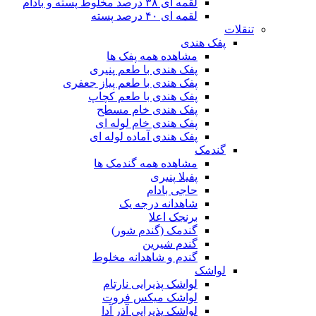
لقمه ای ۳۸ درصد مخلوط پسته و بادام
لقمه ای ۴۰ درصد پسته
تنقلات
پفک هندی
مشاهده همه پفک ها
پفک هندی با طعم پنیری
پفک هندی با طعم پیاز جعفری
پفک هندی با طعم کچاپ
پفک هندی خام مسطح
پفک هندی خام لوله ای
پفک هندی آماده لوله ای
گندمک
مشاهده همه گندمک ها
پفیلا پنیری
حاجی بادام
شاهدانه درجه یک
برنجک اعلا
گندمک (گندم شور)
گندم شیرین
گندم و شاهدانه مخلوط
لواشک
لواشک پذیرایی نارتام
لواشک میکس فروت
لواشک پذیرایی آذر آدا