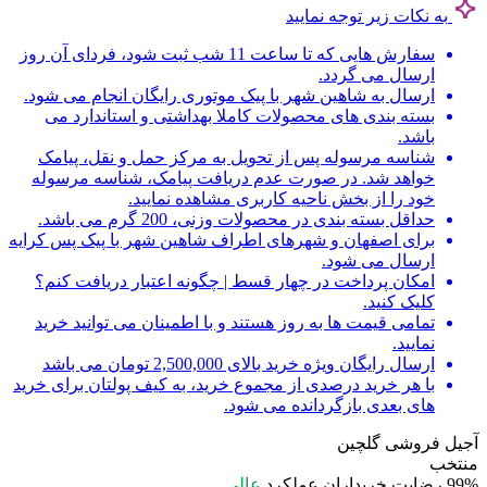
به نکات زیر توجه نمایید
سفارش هایی که تا ساعت 11 شب ثبت شود، فردای آن روز
ارسال می گردد.
ارسال به شاهین شهر با پیک موتوری رایگان انجام می شود.
بسته بندی های محصولات کاملا بهداشتی و استاندارد می
باشد.
شناسه مرسوله پس از تحویل به مرکز حمل و نقل، پیامک
خواهد شد. در صورت عدم دریافت پیامک، شناسه مرسوله
خود را از بخش ناحیه کاربری مشاهده نمایید.
حداقل بسته بندی در محصولات وزنی، 200 گرم می باشد.
برای اصفهان و شهرهای اطراف شاهین شهر با پیک پس کرایه
ارسال می شود.
امکان پرداخت در چهار قسط | چگونه اعتبار دریافت کنم؟
کلیک کنید.
تمامی قیمت ها به روز هستند و با اطمینان می توانید خرید
نمایید.
ارسال رایگان ویژه خرید بالای 2,500,000 تومان می باشد
با هر خرید درصدی از مجموع خرید، به کیف پولتان برای خرید
های بعدی بازگردانده می شود.
آجیل فروشی گلچین
منتخب
99%
رضایت خریداران
عملکرد
عالی