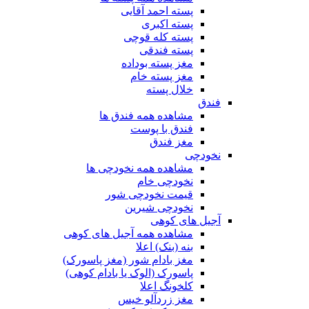
پسته احمد آقایی
پسته اکبری
پسته کله قوچی
پسته فندقی
مغز پسته بوداده
مغز پسته خام
خلال پسته
فندق
مشاهده همه فندق ها
فندق با پوست
مغز فندق
نخودچی
مشاهده همه نخودچی ها
نخودچی خام
قیمت نخودچی شور
نخودچی شیرین
آجیل های کوهی
مشاهده همه آجیل های کوهی
بنه (بنک) اعلا
مغز بادام شور (مغز پاسورک)
پاسورک (الوک یا بادام کوهی)
کلخونگ اعلا
مغز زردآلو خیس