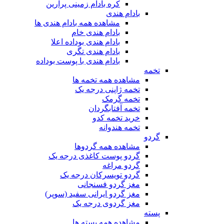
کره بادام زمینی پرارین
بادام هندی
مشاهده همه بادام هندی ها
بادام هندی خام
بادام هندی بوداده اعلا
بادام هندی تگری
بادام هندی با پوست بوداده
تخمه
مشاهده همه تخمه ها
تخمه ژاپنی درجه یک
تخمه گرمک
تخمه آفتابگردان
خرید تخمه کدو
تخمه هندوانه
گردو
مشاهده همه گردوها
گردو پوست کاغذی درجه یک
گردو مراغه
گردو تویسرکان درجه یک
مغز گردو فسنجانی
مغز گردو ایرانی سفید (سوپر)
مغز گردوی درجه یک
پسته
مشاهده همه پسته ها