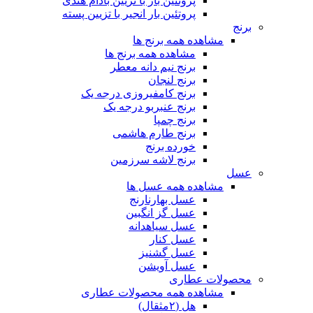
پروتئین بار با تزیین بادام هندی
پروتئین بار انجیر با تزیین پسته
برنج
مشاهده همه برنج ها
مشاهده همه برنج ها
برنج نیم دانه معطر
برنج لنجان
برنج کامفیروزی درجه یک
برنج عنبربو درجه یک
برنج چمپا
برنج طارم هاشمی
خورده برنج
برنج لاشه سرزمین
عسل
مشاهده همه عسل ها
عسل بهارنارنج
عسل گز انگبین
عسل سیاهدانه
عسل کنار
عسل گشنیز
عسل آویشن
محصولات عطاری
مشاهده همه محصولات عطاری
هل (۲مثقال)