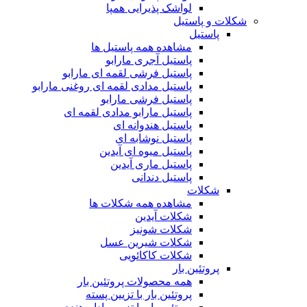
لواشک پذیرایی همپا
شکلات و پاستیل
پاستیل
مشاهده همه پاستیل ها
پاستیل آجری مارابو
پاستیل فرشی لقمه ای مارابو
پاستیل مدادی لقمه ای روغنی مارابو
پاستیل فرشی مارابو
پاستیل مارابو مدادی لقمه ای
پاستیل هندوانه ای
پاستیل نوشابه ای
پاستیل میوه ای آیدین
پاستیل ماری آیدین
پاستیل دندانی
شکلات
مشاهده همه شکلات ها
شکلات آیدین
شکلات شونیز
شکلات شیرین عسل
شکلات کاکائویی
پروتئین بار
همه محصولات پروتئین بار
پروتئین بار با تزیین پسته