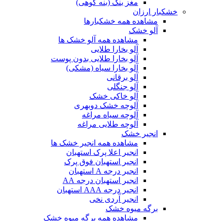
مغز بنک (بنه کوهی)
خشکبار ارزان
مشاهده همه خشکبارها
آلو خشک
مشاهده همه آلو خشک ها
آلو بخارا طلایی
آلو بخارا طلایی بدون پوست
آلو بخارا سیاه (مشکی)
آلو برقانی
آلو جنگلی
آلو خاکی خشک
آلوچه خشک دوبهری
آلوچه سیاه مراغه
آلوچه طلایی مراغه
انجیر خشک
مشاهده همه انجیر خشک ها
انجیر اعلا پرک استهبان
انجیر استهبان فوق پرک
انجیر درجه A استهبان
انجیر استهبان درجه AA
انجیر درجه AAA استهبان
انجیر آردی نخی
برگه میوه خشک
مشاهده همه برگه میوه خشک