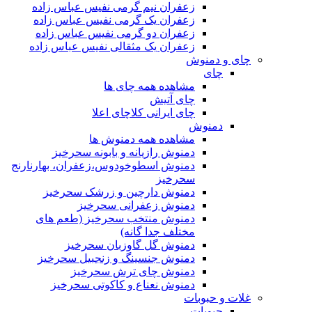
زعفران نیم گرمی نفیس عباس زاده
زعفران یک گرمی نفیس عباس زاده
زعفران دو گرمی نفیس عباس زاده
زعفران یک مثقالی نفیس عباس زاده
چای و دمنوش
چای
مشاهده همه چای ها
چای آتیش
چای ایرانی کلاچای اعلا
دمنوش
مشاهده همه دمنوش ها
دمنوش رازیانه و بابونه سحرخیز
دمنوش اسطوخودوس،زعفران، بهارنارنج
سحرخیز
دمنوش دارچین و زرشک سحرخیز
دمنوش زعفرانی سحرخیز
دمنوش منتخب سحرخیز (طعم های
مختلف جدا گانه)
دمنوش گل گاوزبان سحرخیز
دمنوش جنسینگ و زنجبیل سحرخیز
دمنوش چای ترش سحرخیز
دمنوش نعناع و کاکوتی سحرخیز
غلات و حبوبات
حبوبات