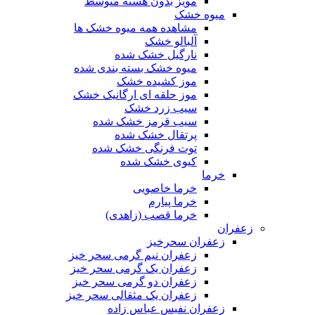
مویز بدون هسته متوسط
میوه خشک
مشاهده همه میوه خشک ها
آلبالو خشک
نارگیل خشک شده
میوه خشک بسته بندی شده
موز کشیده خشک
موز حلقه ای ارگانیک خشک
سیب زرد خشک
سیب قرمز خشک شده
پرتقال خشک شده
توت فرنگی خشک شده
کیوی خشک شده
خرما
خرما خاصویی
خرما پیارم
خرما قصب (زاهدی)
زعفران
زعفران سحرخیز
زعفران نیم گرمی سحر خیز
زعفران یک گرمی سحر خیز
زعفران دو گرمی سحر خیز
زعفران یک مثقالی سحر خیز
زعفران نفیس عباس زاده