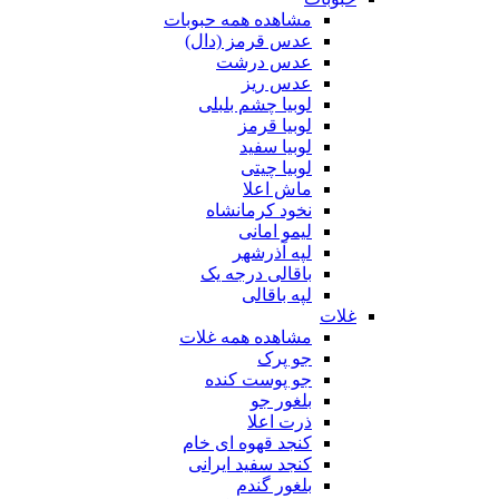
مشاهده همه حبوبات
عدس قرمز (دال)
عدس درشت
عدس ریز
لوبیا چشم بلبلی
لوبیا قرمز
لوبیا سفید
لوبیا چیتی
ماش اعلا
نخود کرمانشاه
لیمو امانی
لپه آذرشهر
باقالی درجه یک
لپه باقالی
غلات
مشاهده همه غلات
جو پرک
جو پوست کنده
بلغور جو
ذرت اعلا
کنجد قهوه ای خام
کنجد سفید ایرانی
بلغور گندم