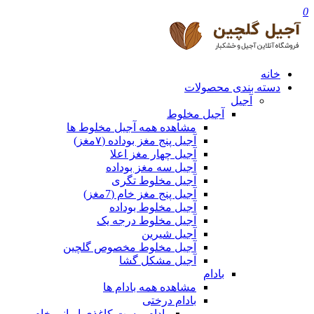
0
خانه
دسته بندی محصولات
آجیل
آجیل مخلوط
مشاهده همه آجیل مخلوط ها
آجیل پنج مغز بوداده (۷مغز)
آجیل چهار مغز اعلا
آجیل سه مغز بوداده
آجیل مخلوط تگری
آجیل پنج مغز خام (7مغز)
آجیل مخلوط بوداده
آجیل مخلوط درجه یک
آجیل شیرین
آجیل مخلوط مخصوص گلچین
آجیل مشکل گشا
بادام
مشاهده همه بادام ها
بادام درختی
بادام پوست کاغذی ایرانی خام