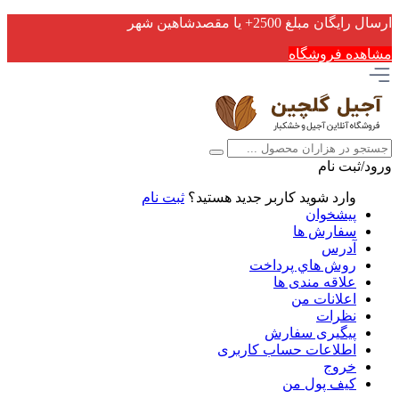
ارسال رایگان مبلغ 2500+ یا مقصدشاهین شهر
مشاهده فروشگاه
ورود/ثبت نام
وارد شوید
کاربر جدید هستید؟
ثبت نام
پیشخوان
سفارش ها
آدرس
روش هاي پرداخت
علاقه مندی ها
اعلانات من
نظرات
پیگیری سفارش
اطلاعات حساب كاربری
خروج
کیف پول من