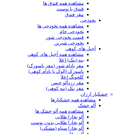
مشاهده همه فندق ها
فندق با پوست
مغز فندق
نخودچی
مشاهده همه نخودچی ها
نخودچی خام
قیمت نخودچی شور
نخودچی شیرین
آجیل های کوهی
مشاهده همه آجیل های کوهی
بنه (بنک) اعلا
مغز بادام شور (مغز پاسورک)
پاسورک (الوک یا بادام کوهی)
کلخونگ اعلا
مغز زردآلو خیس
مغز بنک (بنه کوهی)
خشکبار ارزان
مشاهده همه خشکبارها
آلو خشک
مشاهده همه آلو خشک ها
آلو بخارا طلایی
آلو بخارا طلایی بدون پوست
آلو بخارا سیاه (مشکی)
آلو برقانی