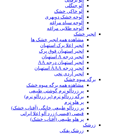
آلو جنگلی
آلو خاکی خشک
آلوچه خشک دوبهری
آلوچه سیاه مراغه
آلوچه طلایی مراغه
انجیر خشک
مشاهده همه انجیر خشک ها
انجیر اعلا پرک استهبان
انجیر استهبان فوق پرک
انجیر درجه A استهبان
انجیر استهبان درجه AA
انجیر درجه AAA استهبان
انجیر آردی نخی
برگه میوه خشک
مشاهده همه برگه میوه خشک
پر زردآلو نرم گوشتی طبیعی
برگه زردآلو نرم (پر زردآلو نرم)
پر هلو نرم
پر زردآلو طبیعی خانگی (آفتاب خشک)
قیصی (قیسی) زرد آلو اعلا ایرانی
پر هلو طبیعی (آفتاب خشک)
زرشک
زرشک پفکی