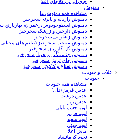
چای ایرانی کلاچای اعلا
دمنوش
مشاهده همه دمنوش ها
دمنوش رازیانه و بابونه سحرخیز
دمنوش اسطوخودوس،زعفران، بهارنارنج س
دمنوش دارچین و زرشک سحرخیز
دمنوش زعفرانی سحرخیز
دمنوش منتخب سحرخیز (طعم های مختلف جد
دمنوش گل گاوزبان سحرخیز
دمنوش جنسینگ و زنجبیل سحرخیز
دمنوش چای ترش سحرخیز
دمنوش نعناع و کاکوتی سحرخیز
غلات و حبوبات
حبوبات
مشاهده همه حبوبات
عدس قرمز (دال)
عدس درشت
عدس ریز
لوبیا چشم بلبلی
لوبیا قرمز
لوبیا سفید
لوبیا چیتی
ماش اعلا
نخود کرمانشاه