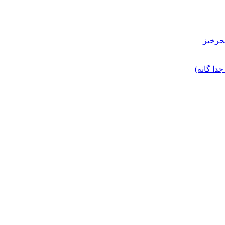
حرخیز
ا گانه)