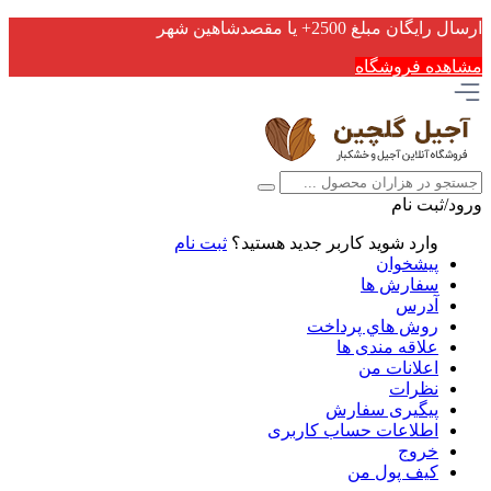
ارسال رایگان مبلغ 2500+ یا مقصدشاهین شهر
مشاهده فروشگاه
ورود/ثبت نام
وارد شوید
کاربر جدید هستید؟
ثبت نام
پیشخوان
سفارش ها
آدرس
روش هاي پرداخت
علاقه مندی ها
اعلانات من
نظرات
پیگیری سفارش
اطلاعات حساب كاربری
خروج
کیف پول من