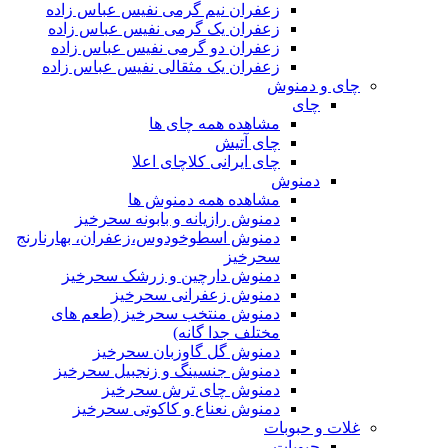
زعفران نیم گرمی نفیس عباس زاده
زعفران یک گرمی نفیس عباس زاده
زعفران دو گرمی نفیس عباس زاده
زعفران یک مثقالی نفیس عباس زاده
چای و دمنوش
چای
مشاهده همه چای ها
چای آتیش
چای ایرانی کلاچای اعلا
دمنوش
مشاهده همه دمنوش ها
دمنوش رازیانه و بابونه سحرخیز
دمنوش اسطوخودوس،زعفران، بهارنارنج
سحرخیز
دمنوش دارچین و زرشک سحرخیز
دمنوش زعفرانی سحرخیز
دمنوش منتخب سحرخیز (طعم های
مختلف جدا گانه)
دمنوش گل گاوزبان سحرخیز
دمنوش جنسینگ و زنجبیل سحرخیز
دمنوش چای ترش سحرخیز
دمنوش نعناع و کاکوتی سحرخیز
غلات و حبوبات
حبوبات