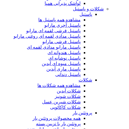
لواشک پذیرایی همپا
شکلات و پاستیل
پاستیل
مشاهده همه پاستیل ها
پاستیل آجری مارابو
پاستیل فرشی لقمه ای مارابو
پاستیل مدادی لقمه ای روغنی مارابو
پاستیل فرشی مارابو
پاستیل مارابو مدادی لقمه ای
پاستیل هندوانه ای
پاستیل نوشابه ای
پاستیل میوه ای آیدین
پاستیل ماری آیدین
پاستیل دندانی
شکلات
مشاهده همه شکلات ها
شکلات آیدین
شکلات شونیز
شکلات شیرین عسل
شکلات کاکائویی
پروتئین بار
همه محصولات پروتئین بار
پروتئین بار با تزیین پسته