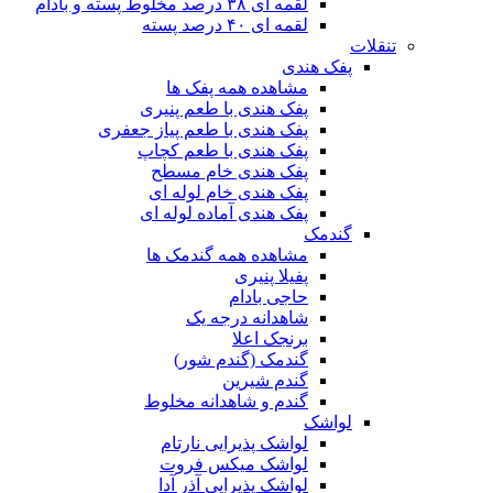
لقمه ای ۳۸ درصد مخلوط پسته و بادام
لقمه ای ۴۰ درصد پسته
تنقلات
پفک هندی
مشاهده همه پفک ها
پفک هندی با طعم پنیری
پفک هندی با طعم پیاز جعفری
پفک هندی با طعم کچاپ
پفک هندی خام مسطح
پفک هندی خام لوله ای
پفک هندی آماده لوله ای
گندمک
مشاهده همه گندمک ها
پفیلا پنیری
حاجی بادام
شاهدانه درجه یک
برنجک اعلا
گندمک (گندم شور)
گندم شیرین
گندم و شاهدانه مخلوط
لواشک
لواشک پذیرایی نارتام
لواشک میکس فروت
لواشک پذیرایی آذر آدا