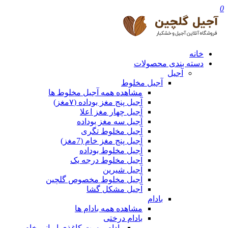
0
خانه
دسته بندی محصولات
آجیل
آجیل مخلوط
مشاهده همه آجیل مخلوط ها
آجیل پنج مغز بوداده (۷مغز)
آجیل چهار مغز اعلا
آجیل سه مغز بوداده
آجیل مخلوط تگری
آجیل پنج مغز خام (7مغز)
آجیل مخلوط بوداده
آجیل مخلوط درجه یک
آجیل شیرین
آجیل مخلوط مخصوص گلچین
آجیل مشکل گشا
بادام
مشاهده همه بادام ها
بادام درختی
بادام پوست کاغذی ایرانی خام