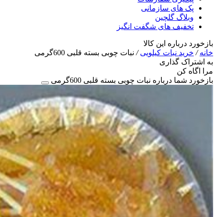
پک های سازمانی
وبلاگ گلچین
تخفیف های شگفت انگیز
بازخورد درباره این کالا
خانه
/
خرید نبات کیلویی
/
نبات چوبی بسته قلبی 600گرمی
به اشتراک گذاری
مرا اگاه کن
بازخورد شما درباره نبات چوبی بسته قلبی 600گرمی