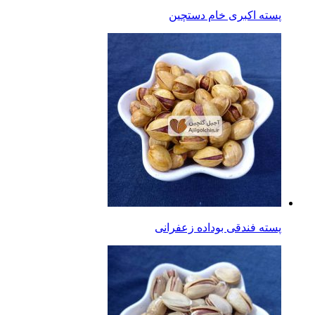
پسته اکبری خام دستچین
پسته فندقی بوداده زعفرانی