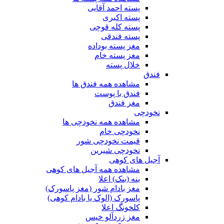
پسته احمد آقایی
پسته اکبری
پسته کله قوچی
پسته فندقی
مغز پسته بوداده
مغز پسته خام
خلال پسته
فندق
مشاهده همه فندق ها
فندق با پوست
مغز فندق
نخودچی
مشاهده همه نخودچی ها
نخودچی خام
قیمت نخودچی شور
نخودچی شیرین
آجیل های کوهی
مشاهده همه آجیل های کوهی
بنه (بنک) اعلا
مغز بادام شور (مغز پاسورک)
پاسورک (الوک یا بادام کوهی)
کلخونگ اعلا
مغز زردآلو خیس