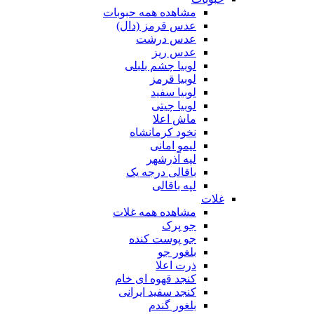
مشاهده همه حبوبات
عدس قرمز (دال)
عدس درشت
عدس ریز
لوبیا چشم بلبلی
لوبیا قرمز
لوبیا سفید
لوبیا چیتی
ماش اعلا
نخود کرمانشاه
لیمو امانی
لپه آذرشهر
باقالی درجه یک
لپه باقالی
غلات
مشاهده همه غلات
جو پرک
جو پوست کنده
بلغور جو
ذرت اعلا
کنجد قهوه ای خام
کنجد سفید ایرانی
بلغور گندم