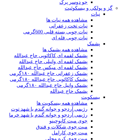
جو دوسر پرک
گز و پولکی و بیسکوئیت
نبات
مشاهده همه نبات ها
نبات تخت زعفرانی
نبات چوبی بسته قلبی 600گرمی
نبات چوبی فله ای
پشمک
مشاهده همه پشمک ها
پشمک لقمه ای کاکائویی حاج عبدالله
پشمک لقمه ای وانیلی حاج عبدالله
پشمک لقمه ای میکس حاج عبدالله
پشمک زعفرانی حاج عبدالله ۱۸۰گرمی
پشمک کاکائویی حاج عبدالله ۱۸۰گرمی
پشمک وانیل حاج عبدالله ۱۸۰گرمی
پشمک حاج عبدالله
بیسکویت
مشاهده همه بیسکویت ها
رژیمی آردجو و جوانه گندم با شهد توت
رژیمی آردجو و جوانه گندم با شهد خرما
جوی میت کاپوچینو
میت جوی شکلات و فندق
میت جوی کارامل
میت جوی کره محلی