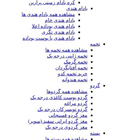
کره بادام زمینی پرارین
بادام هندی
مشاهده همه بادام هندی ها
بادام هندی خام
بادام هندی بوداده اعلا
بادام هندی تگری
بادام هندی با پوست بوداده
تخمه
مشاهده همه تخمه ها
تخمه ژاپنی درجه یک
تخمه گرمک
تخمه آفتابگردان
خرید تخمه کدو
تخمه هندوانه
گردو
مشاهده همه گردوها
گردو پوست کاغذی درجه یک
گردو مراغه
گردو تویسرکان درجه یک
مغز گردو فسنجانی
مغز گردو ایرانی سفید (سوپر)
مغز گردوی درجه یک
پسته
مشاهده همه پسته ها