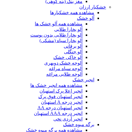
مغز بنک (بنه کوهی)
خشکبار ارزان
مشاهده همه خشکبارها
آلو خشک
مشاهده همه آلو خشک ها
آلو بخارا طلایی
آلو بخارا طلایی بدون پوست
آلو بخارا سیاه (مشکی)
آلو برقانی
آلو جنگلی
آلو خاکی خشک
آلوچه خشک دوبهری
آلوچه سیاه مراغه
آلوچه طلایی مراغه
انجیر خشک
مشاهده همه انجیر خشک ها
انجیر اعلا پرک استهبان
انجیر استهبان فوق پرک
انجیر درجه A استهبان
انجیر استهبان درجه AA
انجیر درجه AAA استهبان
انجیر آردی نخی
برگه میوه خشک
مشاهده همه برگه میوه خشک