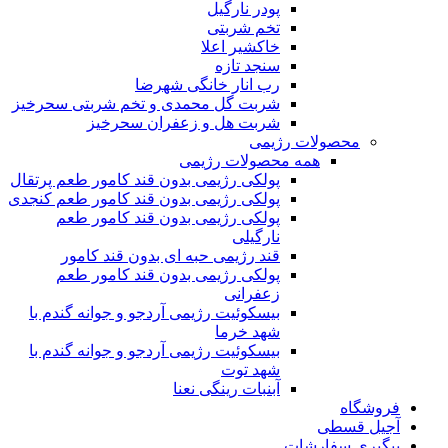
پودر نارگیل
تخم شربتی
خاکشیر اعلا
سنجد تازه
رب انار خانگی شهرضا
شربت گل محمدی و تخم شربتی سحرخیز
شربت هل و زعفران سحرخیز
محصولات رژیمی
همه محصولات رژیمی
پولکی رژیمی بدون قند کامور طعم پرتقال
پولکی رژیمی بدون قند کامور طعم کنجدی
پولکی رژیمی بدون قند کامور طعم
نارگیلی
قند رژیمی حبه ای بدون قند کامور
پولکی رژیمی بدون قند کامور طعم
زعفرانی
بيسکوئيت رژیمی آردجو و جوانه گندم با
شهد خرما
بيسکوئيت رژیمی آردجو و جوانه گندم با
شهد توت
آبنبات رینگی نعنا
فروشگاه
آجیل قسطی
پیگیری سفارشات