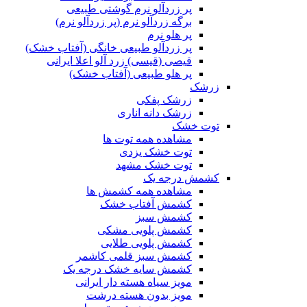
پر زردآلو نرم گوشتی طبیعی
برگه زردآلو نرم (پر زردآلو نرم)
پر هلو نرم
پر زردآلو طبیعی خانگی (آفتاب خشک)
قیصی (قیسی) زرد آلو اعلا ایرانی
پر هلو طبیعی (آفتاب خشک)
زرشک
زرشک پفکی
زرشک دانه اناری
توت خشک
مشاهده همه توت ها
توت خشک یزدی
توت خشک مشهد
کشمش درجه یک
مشاهده همه کشمش ها
کشمش آفتاب خشک
کشمش سبز
کشمش پلویی مشکی
کشمش پلویی طلایی
کشمش سبز قلمی کاشمر
کشمش سایه خشک درجه یک
مویز سیاه هسته دار ایرانی
مویز بدون هسته درشت