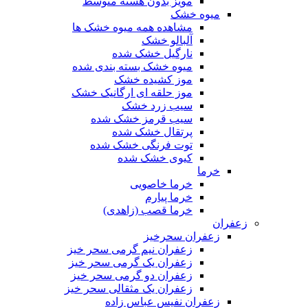
مویز بدون هسته متوسط
میوه خشک
مشاهده همه میوه خشک ها
آلبالو خشک
نارگیل خشک شده
میوه خشک بسته بندی شده
موز کشیده خشک
موز حلقه ای ارگانیک خشک
سیب زرد خشک
سیب قرمز خشک شده
پرتقال خشک شده
توت فرنگی خشک شده
کیوی خشک شده
خرما
خرما خاصویی
خرما پیارم
خرما قصب (زاهدی)
زعفران
زعفران سحرخیز
زعفران نیم گرمی سحر خیز
زعفران یک گرمی سحر خیز
زعفران دو گرمی سحر خیز
زعفران یک مثقالی سحر خیز
زعفران نفیس عباس زاده