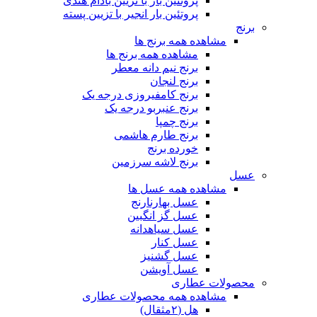
پروتئین بار با تزیین بادام هندی
پروتئین بار انجیر با تزیین پسته
برنج
مشاهده همه برنج ها
مشاهده همه برنج ها
برنج نیم دانه معطر
برنج لنجان
برنج کامفیروزی درجه یک
برنج عنبربو درجه یک
برنج چمپا
برنج طارم هاشمی
خورده برنج
برنج لاشه سرزمین
عسل
مشاهده همه عسل ها
عسل بهارنارنج
عسل گز انگبین
عسل سیاهدانه
عسل کنار
عسل گشنیز
عسل آویشن
محصولات عطاری
مشاهده همه محصولات عطاری
هل (۲مثقال)