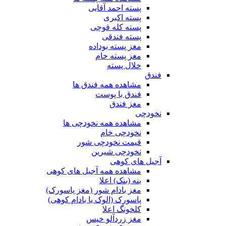
پسته احمد آقایی
پسته اکبری
پسته کله قوچی
پسته فندقی
مغز پسته بوداده
مغز پسته خام
خلال پسته
فندق
مشاهده همه فندق ها
فندق با پوست
مغز فندق
نخودچی
مشاهده همه نخودچی ها
نخودچی خام
قیمت نخودچی شور
نخودچی شیرین
آجیل های کوهی
مشاهده همه آجیل های کوهی
بنه (بنک) اعلا
مغز بادام شور (مغز پاسورک)
پاسورک (الوک یا بادام کوهی)
کلخونگ اعلا
مغز زردآلو خیس