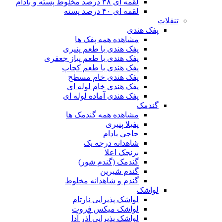
لقمه ای ۳۸ درصد مخلوط پسته و بادام
لقمه ای ۴۰ درصد پسته
تنقلات
پفک هندی
مشاهده همه پفک ها
پفک هندی با طعم پنیری
پفک هندی با طعم پیاز جعفری
پفک هندی با طعم کچاپ
پفک هندی خام مسطح
پفک هندی خام لوله ای
پفک هندی آماده لوله ای
گندمک
مشاهده همه گندمک ها
پفیلا پنیری
حاجی بادام
شاهدانه درجه یک
برنجک اعلا
گندمک (گندم شور)
گندم شیرین
گندم و شاهدانه مخلوط
لواشک
لواشک پذیرایی نارتام
لواشک میکس فروت
لواشک پذیرایی آذر آدا