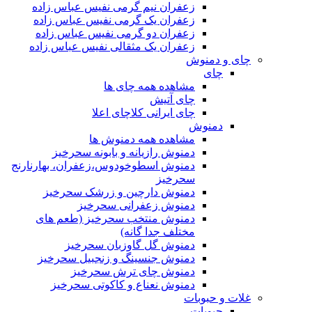
زعفران نیم گرمی نفیس عباس زاده
زعفران یک گرمی نفیس عباس زاده
زعفران دو گرمی نفیس عباس زاده
زعفران یک مثقالی نفیس عباس زاده
چای و دمنوش
چای
مشاهده همه چای ها
چای آتیش
چای ایرانی کلاچای اعلا
دمنوش
مشاهده همه دمنوش ها
دمنوش رازیانه و بابونه سحرخیز
دمنوش اسطوخودوس،زعفران، بهارنارنج
سحرخیز
دمنوش دارچین و زرشک سحرخیز
دمنوش زعفرانی سحرخیز
دمنوش منتخب سحرخیز (طعم های
مختلف جدا گانه)
دمنوش گل گاوزبان سحرخیز
دمنوش جنسینگ و زنجبیل سحرخیز
دمنوش چای ترش سحرخیز
دمنوش نعناع و کاکوتی سحرخیز
غلات و حبوبات
حبوبات