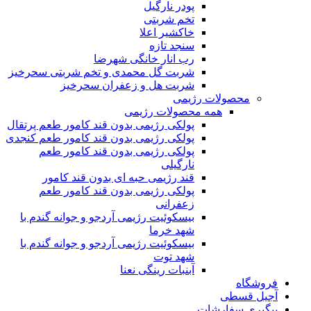
پودر نارگیل
تخم شربتی
خاکشیر اعلا
سنجد تازه
رب انار خانگی شهرضا
شربت گل محمدی و تخم شربتی سحرخیز
شربت هل و زعفران سحرخیز
محصولات رژیمی
همه محصولات رژیمی
پولکی رژیمی بدون قند کامور طعم پرتقال
پولکی رژیمی بدون قند کامور طعم کنجدی
پولکی رژیمی بدون قند کامور طعم
نارگیلی
قند رژیمی حبه ای بدون قند کامور
پولکی رژیمی بدون قند کامور طعم
زعفرانی
بيسکوئيت رژیمی آردجو و جوانه گندم با
شهد خرما
بيسکوئيت رژیمی آردجو و جوانه گندم با
شهد توت
آبنبات رینگی نعنا
فروشگاه
آجیل قسطی
پیگیری سفارشات