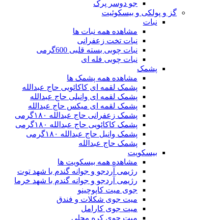
جو دوسر پرک
گز و پولکی و بیسکوئیت
نبات
مشاهده همه نبات ها
نبات تخت زعفرانی
نبات چوبی بسته قلبی 600گرمی
نبات چوبی فله ای
پشمک
مشاهده همه پشمک ها
پشمک لقمه ای کاکائویی حاج عبدالله
پشمک لقمه ای وانیلی حاج عبدالله
پشمک لقمه ای میکس حاج عبدالله
پشمک زعفرانی حاج عبدالله ۱۸۰گرمی
پشمک کاکائویی حاج عبدالله ۱۸۰گرمی
پشمک وانیل حاج عبدالله ۱۸۰گرمی
پشمک حاج عبدالله
بیسکویت
مشاهده همه بیسکویت ها
رژیمی آردجو و جوانه گندم با شهد توت
رژیمی آردجو و جوانه گندم با شهد خرما
جوی میت کاپوچینو
میت جوی شکلات و فندق
میت جوی کارامل
میت جوی کره محلی