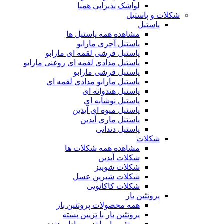
لواشک پذیرایی همپا
شکلات و پاستیل
پاستیل
مشاهده همه پاستیل ها
پاستیل آجری مارابو
پاستیل فرشی لقمه ای مارابو
پاستیل مدادی لقمه ای روغنی مارابو
پاستیل فرشی مارابو
پاستیل مارابو مدادی لقمه ای
پاستیل هندوانه ای
پاستیل نوشابه ای
پاستیل میوه ای آیدین
پاستیل ماری آیدین
پاستیل دندانی
شکلات
مشاهده همه شکلات ها
شکلات آیدین
شکلات شونیز
شکلات شیرین عسل
شکلات کاکائویی
پروتئین بار
همه محصولات پروتئین بار
پروتئین بار با تزیین پسته