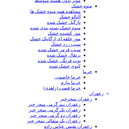
مویز بدون هسته متوسط
میوه خشک
مشاهده همه میوه خشک ها
آلبالو خشک
نارگیل خشک شده
میوه خشک بسته بندی شده
موز کشیده خشک
موز حلقه ای ارگانیک خشک
سیب زرد خشک
سیب قرمز خشک شده
پرتقال خشک شده
توت فرنگی خشک شده
کیوی خشک شده
خرما
خرما خاصویی
خرما پیارم
خرما قصب (زاهدی)
زعفران
زعفران سحرخیز
زعفران نیم گرمی سحر خیز
زعفران یک گرمی سحر خیز
زعفران دو گرمی سحر خیز
زعفران یک مثقالی سحر خیز
زعفران نفیس عباس زاده