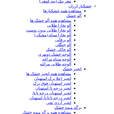
مغز بنک (بنه کوهی)
خشکبار ارزان
مشاهده همه خشکبارها
آلو خشک
مشاهده همه آلو خشک ها
آلو بخارا طلایی
آلو بخارا طلایی بدون پوست
آلو بخارا سیاه (مشکی)
آلو برقانی
آلو جنگلی
آلو خاکی خشک
آلوچه خشک دوبهری
آلوچه سیاه مراغه
آلوچه طلایی مراغه
انجیر خشک
مشاهده همه انجیر خشک ها
انجیر اعلا پرک استهبان
انجیر استهبان فوق پرک
انجیر درجه A استهبان
انجیر استهبان درجه AA
انجیر درجه AAA استهبان
انجیر آردی نخی
برگه میوه خشک
مشاهده همه برگه میوه خشک