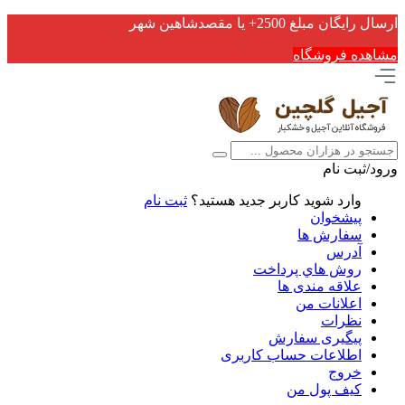
ارسال رایگان مبلغ 2500+ یا مقصدشاهین شهر
مشاهده فروشگاه
ورود/ثبت نام
وارد شوید
کاربر جدید هستید؟
ثبت نام
پیشخوان
سفارش ها
آدرس
روش هاي پرداخت
علاقه مندی ها
اعلانات من
نظرات
پیگیری سفارش
اطلاعات حساب كاربری
خروج
کیف پول من