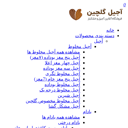
0
خانه
دسته بندی محصولات
آجیل
آجیل مخلوط
مشاهده همه آجیل مخلوط ها
آجیل پنج مغز بوداده (۷مغز)
آجیل چهار مغز اعلا
آجیل سه مغز بوداده
آجیل مخلوط تگری
آجیل پنج مغز خام (7مغز)
آجیل مخلوط بوداده
آجیل مخلوط درجه یک
آجیل شیرین
آجیل مخلوط مخصوص گلچین
آجیل مشکل گشا
بادام
مشاهده همه بادام ها
بادام درختی
بادام پوست کاغذی ایرانی خام