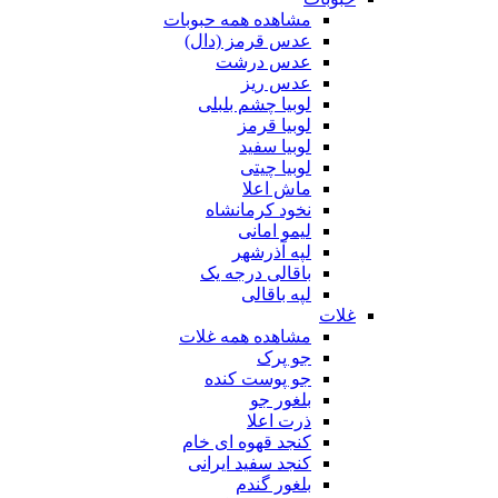
مشاهده همه حبوبات
عدس قرمز (دال)
عدس درشت
عدس ریز
لوبیا چشم بلبلی
لوبیا قرمز
لوبیا سفید
لوبیا چیتی
ماش اعلا
نخود کرمانشاه
لیمو امانی
لپه آذرشهر
باقالی درجه یک
لپه باقالی
غلات
مشاهده همه غلات
جو پرک
جو پوست کنده
بلغور جو
ذرت اعلا
کنجد قهوه ای خام
کنجد سفید ایرانی
بلغور گندم